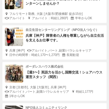
ンターンしませんか？
フルリモート勤務, 大阪 [大阪市/肥後橋駅 徒歩15分]
アルバイト
アルバイト：時給1,280円
半年からOK
自立生活センターリングリング（NPO法人つなぐ）
兵庫【神戸】障害者の人権を尊重しながら自立生活
を支えるお仕事です。
兵庫 [神戸]
アルバイト,パート,副業/パラレルキャリア
日中の時間帯：時給1,170〜1,270円
長期歓迎
ボーダレスハウス株式会社
【週3〜】英語力を活かし国際交流！シェアハウス
運営スタッフ（関西）
京都 [京都市], 大阪 [大阪市], 兵庫 [神戸]
アルバイト,パート,副業/パラレルキャリア
時給1,177円
1年からOK
NPO法人コミュニティリンク