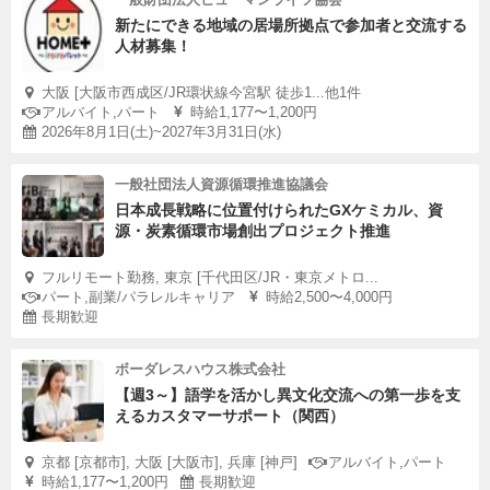
新たにできる地域の居場所拠点で参加者と交流する
人材募集！
大阪 [大阪市西成区/JR環状線今宮駅 徒歩1...他1件
アルバイト,パート
時給1,177〜1,200円
2026年8月1日(土)~2027年3月31日(水)
一般社団法人資源循環推進協議会
日本成長戦略に位置付けられたGXケミカル、資
源・炭素循環市場創出プロジェクト推進
フルリモート勤務, 東京 [千代田区/JR・東京メトロ...
パート,副業/パラレルキャリア
時給2,500〜4,000円
長期歓迎
ボーダレスハウス株式会社
【週3～】語学を活かし異文化交流への第一歩を支
えるカスタマーサポート（関西）
京都 [京都市], 大阪 [大阪市], 兵庫 [神戸]
アルバイト,パート
時給1,177〜1,200円
長期歓迎