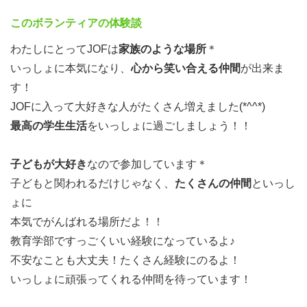
年間5.000人以上の子どもたちが
ＪＯＦのキャンプに参加しています。
このボランティアの体験談
わたしにとってJOFは
家族のような場所
＊
具体的には野外炊飯や川遊び
いっしょに本気になり、
心から笑い合える仲間
が出来ま
ハイキングなどのプログラムを日帰りで行ったり
す！
長期休みには岡山にあるＪＯＦのキャンプ場や、信州での
JOFに入って大好きな人がたくさん増えました(*^^*)
スキー
最高の学生生活
をいっしょに過ごしましょう！！
関西・四国・中部・沖縄など日本各地で
2泊から最大10泊のキャンプを行い
子どもが大好き
なので参加しています＊
子どもたちとかけがえのない時間を過ごしています＊
子どもと関われるだけじゃなく、
たくさんの仲間
といっし
ょに
本気でがんばれる場所だよ！！
教育学部ですっごくいい経験になっているよ♪
不安なことも大丈夫！たくさん経験にのるよ！
いっしょに頑張ってくれる仲間を待っています！