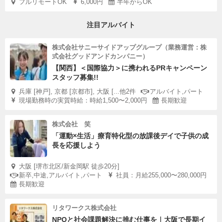
フルリモートOK
6,000円
半年からOK
注目アルバイト
株式会社サニーサイドアップグループ（業務運営：株
式会社グッドアンドカンパニー）
【関西】＜国際協力＞に携われるPRキャンペーン
スタッフ募集!!
兵庫 [神戸], 京都 [京都市], 大阪 [...他2件
アルバイト,パート
現場勤務時の実質時給：時給1,500〜2,000円
長期歓迎
株式会社 笑
「運動×生活」療育特化型の放課後デイで子供の成
長を応援しよう
大阪 [堺市北区/新金岡駅 徒歩20分]
新卒,中途,アルバイト,パート
社員：月給255,000〜280,000円
長期歓迎
リタワークス株式会社
NPOと社会課題解決に挑む仕事を｜大阪で長期イ