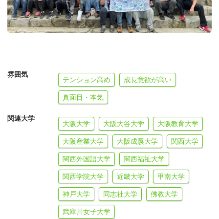
要！）
※随時、応募受付中！！
雰囲気
テンション高め
成長意欲が高い
真面目・本気
関連大学
大阪大学
大阪大谷大学
大阪教育大学
大阪産業大学
大阪成蹊大学
関西大学
関西外国語大学
関西福祉大学
関西学院大学
近畿大学
甲南大学
神戸大学
同志社大学
佛教大学
武庫川女子大学