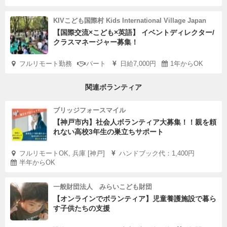
KIVこども国際村 Kids International Village Japan
【国際交流×こども×英語】 イベントディレクター/
クラスマネージャー募集！
フルリモート勤務
パート
日給7,000円
1年からOK
関連ボランティア
ブリッジフォースマイル
【神戸市内】社会人ボランティア大募集！！親を頼
れない高校3年生の巣立ちサポート
フルリモートOK, 兵庫 [神戸]
ハンドブック代：1,400円
半年からOK
一般財団法人 みらいこども財団
【オンラインでボランティア】児童養護施設で暮ら
す子供たちの支援