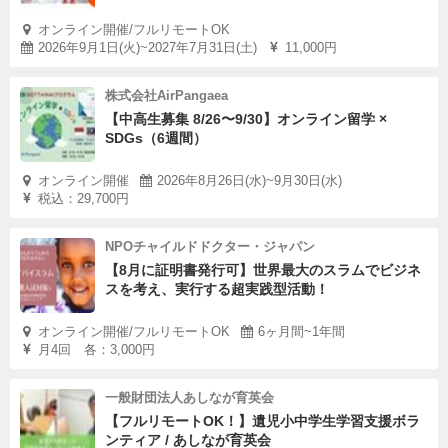
オンライン開催/フルリモートOK
2026年9月1日(火)~2027年7月31日(土)
11,000円
株式会社AirPangaea
【中高生募集 8/26〜9/30】オンライン留学 ×
SDGs（6週間）
オンライン開催
2026年8月26日(水)~9月30日(水)
税込：29,700円
NPOチャイルドドクター・ジャパン
【8月に証明書発行可】世界最大のスラムでビジネ
スを考え、実行する超実践型活動！
オンライン開催/フルリモートOK
6ヶ月間~1年間
月4回 各：3,000円
一般財団法人あしなが育英会
【フルリモートOK！】遺児小中学生学習支援ボラ
ンティア / あしなが育英会