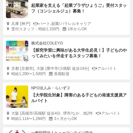
起業家を支える「起業プラザひょうご」受付スタッ
フ（コンシェルジュ）募集！
兵庫 [神戸]
パート,副業/パラレルキャリア
受付スタッフ：時給1,150円
1年からOK
株式会社COLEYO
【探究学習に興味がある大学生必見！】子どものや
ってみたいを伴走するスタッフ募集！
京都 [京都市], 大阪 [豊中市/少路駅 徒歩14分]
アルバイト
時給1,200〜1,500円
長期歓迎
NPO法人み・らいず２
【大学院生対象】障害のある子どもの発達支援員ア
ルバイト
大阪 [高槻市/高槻駅 徒歩4分, 堺市/なか...他2件
アルバイト
時給1,114〜1,294円
3ヶ月からOK
一般財団法人ヒューマンライツ協会