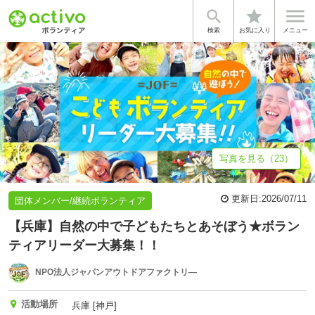


star
基本情報
募集詳細
たくさんの出会いと感動がここに
体験談・雰
検索
お気に入り
メニュー
写真を見る（23）
更新日:
2026/07/11
団体メンバー/継続ボランティア
【兵庫】自然の中で子どもたちとあそぼう★ボラン
ティアリーダー大募集！！
NPO法人ジャパンアウトドアファクトリ―
活動場所
兵庫 [神戸]