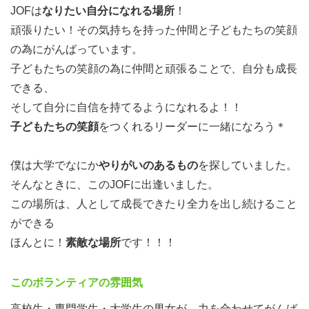
JOFは
なりたい自分になれる場所
！
頑張りたい！その気持ちを持った仲間と子どもたちの笑顔
の為にがんばっています。
子どもたちの笑顔の為に仲間と頑張ることで、自分も成長
できる、
そして自分に自信を持てるようになれるよ！！
子どもたちの笑顔
をつくれるリーダーに一緒になろう＊
◇◆JOFの仲間たち◆◇
僕は大学でなにか
やりがいのあるもの
を探していました。
教職や幼稚園の先生
そんなときに、このJOFに出逢いました。
保育士を目指す人をはじめ
この場所は、人として成長できたり全力を出し続けること
子どものころにＪＯＦに参加していた人や
ができる
誰かのために一生懸命になりたい人
ほんとに！
素敵な場所
です！！！
新しい自分に出会いたい人
さまざまな人がいますが
このボランティアの雰囲気
みんなが子どもたちを笑顔にしたい！
高校生・専門学生・大学生の男女が、力を合わせてがんば