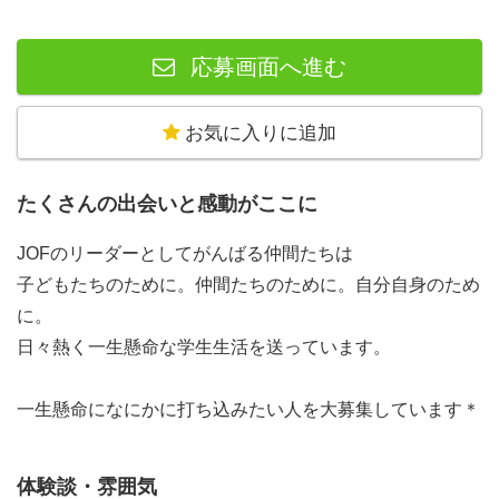
応募画面へ進む
お気に入りに追加
たくさんの出会いと感動がここに
JOFのリーダーとしてがんばる仲間たちは
◇◆JOFって？◆◇
子どもたちのために。仲間たちのために。自分自身のため
ＪＯＦでは小中学生（一部幼稚園児）を対象とした
に。
自然体験活動を通じ、子どもたちに
日々熱く一生懸命な学生生活を送っています。
チャレンジ・仲間の大切さ・自然の尊さ・感動
そして、生きる力を伝える
一生懸命になにかに打ち込みたい人を大募集しています＊
学生ボランティアを中心としたＮＰＯ法人です。
体験談・雰囲気