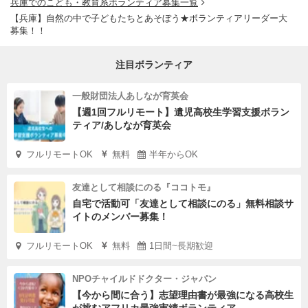
兵庫でのこども・教育系ボランティア募集一覧
【兵庫】自然の中で子どもたちとあそぼう★ボランティアリーダー大
募集！！
注目ボランティア
一般財団法人あしなが育英会
【週1回フルリモート】遺児高校生学習支援ボラン
ティア/あしなが育英会
フルリモートOK
無料
半年からOK
友達として相談にのる『ココトモ』
自宅で活動可「友達として相談にのる」無料相談サ
イトのメンバー募集！
フルリモートOK
無料
1日間~長期歓迎
NPOチャイルドドクター・ジャパン
【今から間に合う】志望理由書が最強になる高校生
が挑むアフリカ最強実績ボランティア