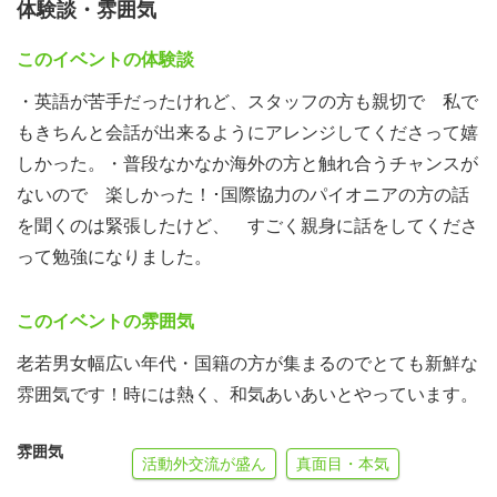
体験談・雰囲気
愛、どんなシチュエーションでも人間としての魅力があれ
ば大きな武器となります。大学院の卒業証書や、語学力、
このイベントの体験談
マニアックな特技よりも、遥かに使えるノウハウです。ま
・英語が苦手だったけれど、スタッフの方も親切で 私で
ずは、誰よりも素敵な人間を目指しましょう。朝から夕方
もきちんと会話が出来るようにアレンジしてくださって嬉
まで、NGOのボスや留学生、青年海外協力隊のOBOGと
しかった。・普段なかなか海外の方と触れ合うチャンスが
色々な出会いがあります。講師と彼らとの会話を通して、
ないので 楽しかった！･国際協力のパイオニアの方の話
人の心をぎゅっと掴むノウハウを学んで下さい。確実に人
を聞くのは緊張したけど、 すごく親身に話をしてくださ
間力が付いてきます。成長したい！！という気持ちで一緒
って勉強になりました。
にがんばりましょう！17:00 解散過去の受講生の中には、
一か月の受講で国際機関への就職を決めたメンバーもいま
このイベントの雰囲気
す。次はあなたも続いて下さい！
━━━━━━━━━━━━━━━◆世の中探検隊 隊員募
老若男女幅広い年代・国籍の方が集まるのでとても新鮮な
集中！◆━━━━━━━━━━━━━━━学校では教えて
雰囲気です！時には熱く、和気あいあいとやっています。
くれない、ニュースでもわからない、本当の世の中を知り
たいあなたへ・・・！毎日をフツーに過ごしているだけで
雰囲気
活動外交流が盛ん
真面目・本気
は、世の中わからないことだらけ。世の中探検隊は、日々