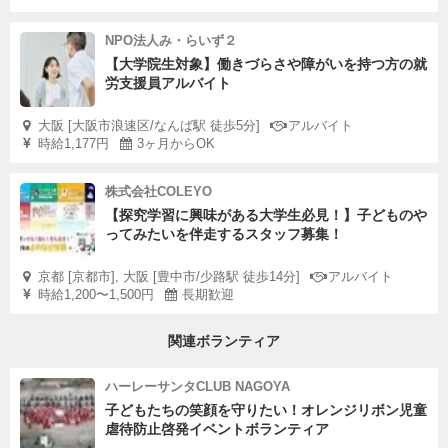
NPO法人み・らいず２
【大学院生対象】働きづらさや障がいを持つ方の就
労支援員アルバイト
大阪 [大阪市浪速区/なんば駅 徒歩5分]
アルバイト
時給1,177円
3ヶ月からOK
株式会社COLEYO
【探究学習に興味がある大学生必見！】子どものや
ってみたいを伴走するスタッフ募集！
京都 [京都市], 大阪 [豊中市/少路駅 徒歩14分]
アルバイト
時給1,200〜1,500円
長期歓迎
関連ボランティア
ハーレーサンタCLUB NAGOYA
子どもたちの笑顔を守りたい！オレンジリボン児童
虐待防止啓発イベントボランティア