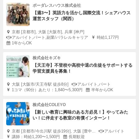
ボーダレスハウス株式会社
【週3〜】英語力を活かし国際交流！シェアハウス
運営スタッフ（関西）
京都 [京都市], 大阪 [大阪市], 兵庫 [神戸]
アルバイト,パート,副業/パラレルキャリア
時給1,177円
1年からOK
株式会社キズキ
【天王寺】不登校や高校中退の生徒をサポートする
学習支援員を募集！
大阪 [大阪市/天王寺駅 徒歩8分]
アルバイト,パート
1コマ（90分）あたり：1,840〜5,300円
半年からOK
株式会社COLEYO
【新しい教育に興味のある方必見！】やってみた
い！に伴走する教室の有償インターン！
京都 [京都市/今出川駅 徒歩19分], 大阪 [豊中...
アルバイト
講師：時給1,200〜1,500円
長期歓迎