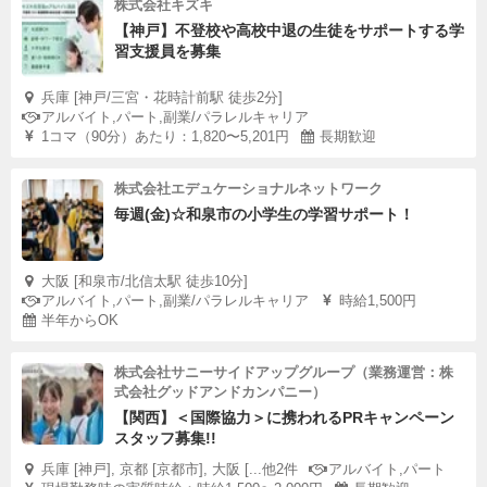
株式会社キズキ
【神戸】不登校や高校中退の生徒をサポートする学
習支援員を募集
兵庫 [神戸/三宮・花時計前駅 徒歩2分]
アルバイト,パート,副業/パラレルキャリア
1コマ（90分）あたり：1,820〜5,201円
長期歓迎
株式会社エデュケーショナルネットワーク
毎週(金)☆和泉市の小学生の学習サポート！
大阪 [和泉市/北信太駅 徒歩10分]
アルバイト,パート,副業/パラレルキャリア
時給1,500円
半年からOK
株式会社サニーサイドアップグループ（業務運営：株
式会社グッドアンドカンパニー）
【関西】＜国際協力＞に携われるPRキャンペーン
スタッフ募集!!
兵庫 [神戸], 京都 [京都市], 大阪 [...他2件
アルバイト,パート