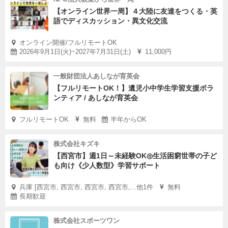
【オンライン世界一周】４大陸に友達をつくる・英
語でディスカッション・異文化交流
オンライン開催/フルリモートOK
2026年9月1日(火)~2027年7月31日(土)
11,000円
一般財団法人あしなが育英会
【フルリモートOK！】遺児小中学生学習支援ボラ
ンティア / あしなが育英会
フルリモートOK
無料
半年からOK
株式会社キズキ
【西宮市】週1日～未経験OK◎生活困窮世帯の子ど
も向け《少人数型》学習サポート
兵庫 [西宮市, 西宮市, 西宮市, 西宮市,...他1件
無料
長期歓迎
株式会社スポーツワン