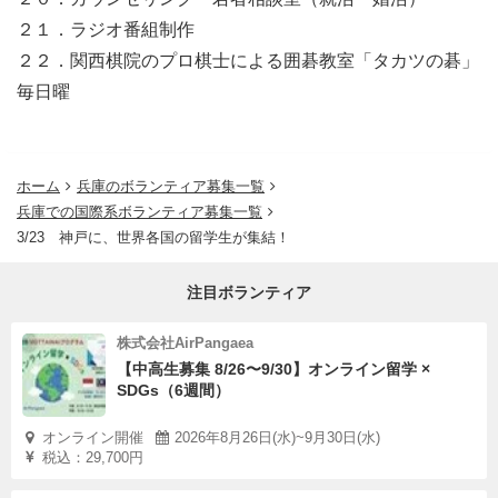
２１．ラジオ番組制作
２２．関西棋院のプロ棋士による囲碁教室「タカツの碁」
毎日曜
ホーム
兵庫のボランティア募集一覧
兵庫での国際系ボランティア募集一覧
3/23 神戸に、世界各国の留学生が集結！
注目ボランティア
株式会社AirPangaea
【中高生募集 8/26〜9/30】オンライン留学 ×
SDGs（6週間）
オンライン開催
2026年8月26日(水)~9月30日(水)
税込：29,700円