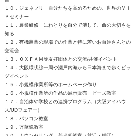
１０．ジェネブリ 自分たちを高めるための、世界のＶＩ
Ｐセミナー
１１．農業研修 にわとりを自分で潰して、命の大切さを
知る
１２．有機農業の現場での作業と特に若いお百姓さんとの
交流会
１３．ＯＸＦＡＭ等友好団体との交流/共催イベント
１４．大阪環状線一周や瀬戸内海から日本海まで歩くビッ
グイベント
１５．小規模作業所等のホームページ作り
１６．小規模作業所の作品の展示販売 ビーズ教室
１７．自治体や学校との連携プログラム（大阪アイハウ
ス/UDフェアー）
１８．パソコン教室
１９．万華鏡教室
２０．カウンセリング 若者相談室（就活・婚活）