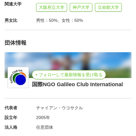
実際の社会にドカンと飛び込んでいきます！！自分一人で
関連大学
大阪府立大学
神戸大学
立命館大学
は決して知ることができない世界を、一緒に冒険しません
か？【活動例】裁判の傍聴、有機農業や鶏の解体体験、地
男女比
男性：50%、女性：50%
球儀の上の線を歩く、アジア・アフリカ勉強会 などな
ど・・・━━━━━━━━━━━━━━━━━■自分を磨
団体情報
くイベント速報■━━━━━━━━━━━━━━━━━国
際NGOお仕事サポート隊募集詳細・申込→年春 心を磨
くタイスタディツアー一生モノの笑顔に出会う！詳細・申
込→■ セミナーキャンセルについてキャンセルの場合は
+ フォローして最新情報を受け取る
なるべく早くご連絡下さい。下記キャンセル料をお願いし
国際NGO Galileo Club International
ます。前日、当日 参加費の８０％無断キャンセル
参加費の全額なお、キャンセル料は、一律に一般の金額に
なります。（ただし、学生証のコピーを、郵送またはメー
代表者
チャイアン・ウコサクル
ルでお送り頂ける場合には、この限りではありません）ご
設立年
2005年
連絡さえいただければ、その席をほかの人に譲れます。よ
法人格
任意団体
ろしく、ご協力ください。