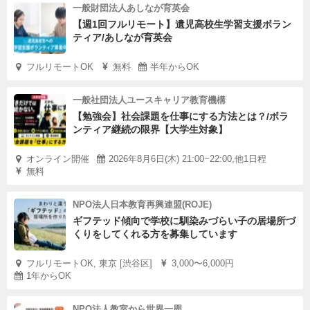
一般財団法人あしなが育英会
【週1回フルリモート】遺児高校生学習支援ボラン
ティア/あしなが育英会
フルリモートOK
無料
半年からOK
一般社団法人ユースキャリア教育機構
【勉強会】社会課題を仕事にする方法とは？/ボラ
ンティア継続の限界【大学生対象】
オンライン開催
2026年8月6日(木) 21:00~22:00,他1日程
無料
NPO法人日本教育再興連盟(ROJE)
ギフテッド傾向で学校に馴染みづらい子の居場所づ
くりをしてくれる方を募集しています
フルリモートOK, 東京 [渋谷区]
3,000〜6,000円
1年からOK
NPO法人教室から世界一周