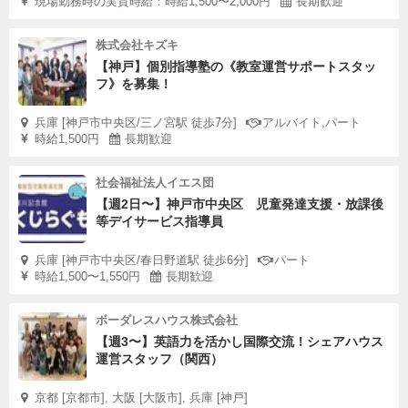
現場勤務時の実質時給：時給1,500〜2,000円
長期歓迎
株式会社キズキ
【神戸】個別指導塾の《教室運営サポートスタッ
フ》を募集！
兵庫 [神戸市中央区/三ノ宮駅 徒歩7分]
アルバイト,パート
時給1,500円
長期歓迎
社会福祉法人イエス団
【週2日〜】神戸市中央区 児童発達支援・放課後
等デイサービス指導員
兵庫 [神戸市中央区/春日野道駅 徒歩6分]
パート
時給1,500〜1,550円
長期歓迎
ボーダレスハウス株式会社
【週3〜】英語力を活かし国際交流！シェアハウス
運営スタッフ（関西）
京都 [京都市], 大阪 [大阪市], 兵庫 [神戸]