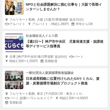
NPOと社会課題解決に挑む仕事を｜大阪で長期イ
ンターンしませんか？
フルリモート勤務, 大阪 [大阪市/肥後橋駅 徒歩15分]
アルバイト
アルバイト：時給1,280円
半年からOK
社会福祉法人イエス団
【週2日〜】神戸市中央区 児童発達支援・放課後
等デイサービス指導員
兵庫 [神戸市中央区/春日野道駅 徒歩6分]
パート
時給1,500〜1,550円
長期歓迎
一般社団法人資源循環推進協議会
日本成長戦略に位置付けられたGXケミカル、資
源・炭素循環市場創出プロジェクト推進
フルリモート勤務, 東京 [千代田区/JR・東京メトロ...
パート,副業/パラレルキャリア
時給2,500〜4,000円
長期歓迎