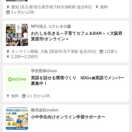
愛知 [名古屋/名古屋市地下鉄矢場町駅 徒歩9分]
無料
1ヶ月からOK
NPO法人 コクレオの森
わたしを生きる～子育てカフェ＆BAR～＜大阪府
箕面市/オンライン＞
オンライン開催, 大阪 [箕面市/北千里駅 徒歩25分]
1日限り
2,200〜2,200円
学生団体lilium
英語を話せる環境づくり SDGs✖️英語でメンバー
募集中！
無料
1ヶ月からOK
株式会社irodori
小中学生向けオンライン学習サポーター