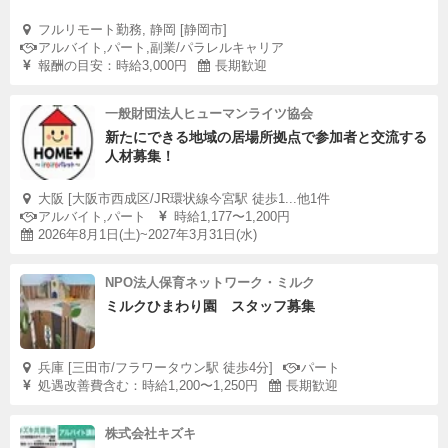
フルリモート勤務, 静岡 [静岡市]
アルバイト,パート,副業/パラレルキャリア
報酬の目安：時給3,000円
長期歓迎
一般財団法人ヒューマンライツ協会
新たにできる地域の居場所拠点で参加者と交流する
人材募集！
大阪 [大阪市西成区/JR環状線今宮駅 徒歩1...他1件
アルバイト,パート
時給1,177〜1,200円
2026年8月1日(土)~2027年3月31日(水)
NPO法人保育ネットワーク・ミルク
ミルクひまわり園 スタッフ募集
兵庫 [三田市/フラワータウン駅 徒歩4分]
パート
処遇改善費含む：時給1,200〜1,250円
長期歓迎
株式会社キズキ