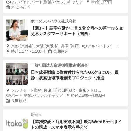
アルバイト,パート,副業/パラレルキャリア
時給1,177円
1年からOK
ボーダレスハウス株式会社
【週3～】語学を活かし異文化交流への第一歩を支
えるカスタマーサポート（関西）
京都 [京都市], 大阪 [大阪市], 兵庫 [神戸]
アルバイト,パート
時給1,177〜1,200円
長期歓迎
一般社団法人資源循環推進協議会
日本成長戦略に位置付けられたGXケミカル、資
源・炭素循環市場創出プロジェクト推進
フルリモート勤務, 東京 [千代田区/JR・東京メトロ...
パート,副業/パラレルキャリア
時給2,500〜4,000円
長期歓迎
Utaka
【業務委託・商用実績不問】既存WordPressサイ
トの構成・スマホ表示を整えて