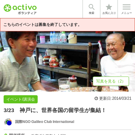


star
基本情報
募集詳細
体験談・雰囲気
団体情報
検索
お気に入り
メニュー
こちらのイベントは募集を終了しています。
写真を見る（2）
更新日:
2014/03/21
イベント/講演会
3/23 神戸に、世界各国の留学生が集結！
国際NGO Galileo Club International