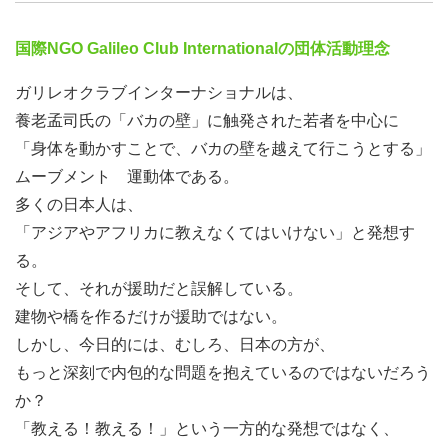
━━━━━━━━━━━━━━━━━━━━━━ガリレオ
クラブインターナショナル■講師ブログ「神戸名物」人に
国際NGO Galileo Club Internationalの団体活動理念
とって大切なものは何か？■Facebook Page Click☆「い
ガリレオクラブインターナショナルは、
いね！」━━━━━━━━━━━━━━━━━━━━━━
養老孟司氏の「バカの壁」に触発された若者を中心に
「身体を動かすことで、バカの壁を越えて行こうとする」
ムーブメント 運動体である。
多くの日本人は、
「アジアやアフリカに教えなくてはいけない」と発想す
る。
そして、それが援助だと誤解している。
建物や橋を作るだけが援助ではない。
しかし、今日的には、むしろ、日本の方が、
もっと深刻で内包的な問題を抱えているのではないだろう
か？
「教える！教える！」という一方的な発想ではなく、