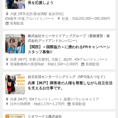
長を応援しよう
大阪 [堺市北区/新金岡駅 徒歩20分]
新卒,中途,アルバイト,パート
社員：月給255,000〜280,000円
長期歓迎
株式会社サニーサイドアップグループ（業務運営：株
式会社グッドアンドカンパニー）
【関西】＜国際協力＞に携われるPRキャンペーン
スタッフ募集!!
兵庫 [神戸], 京都 [京都市], 大阪 [...他2件
アルバイト,パート
現場勤務時の実質時給：時給1,500〜2,000円
長期歓迎
自立生活センターリングリング（NPO法人つなぐ）
兵庫【神戸】障害者の人権を尊重しながら自立生活
を支えるお仕事です。
兵庫 [神戸]
アルバイト,パート,副業/パラレルキャリア
日中の時間帯：時給1,170〜1,270円
長期歓迎
リタワークス株式会社