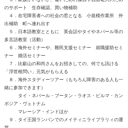
のサポート 生存確認、買い物補助
４．在宅障害者への社会の窓となる 小規模作業所 外
出補助 町へ連れ出す
５．日本語教室とともに 英会話やタイやネパール等の
多言語教室（活動）
６．海外セミナーや、難民支援セミナー 就職援助セミ
ナー 婚活セミナー
７．比叡山の和尚さんをお招きしての、何でも訊ける
「浮世根問い」元気がもらえる
８．海外スタディーツアー（もちろん障害のある人も一
緒に参加できます）
タイ・ネパール・ブータン・ラオス・ビルマ・カン
ボジア・ヴェトナム
マレーシア・インドほか
９．タイ王国ランパンでのメイティニライブラリィの運
営