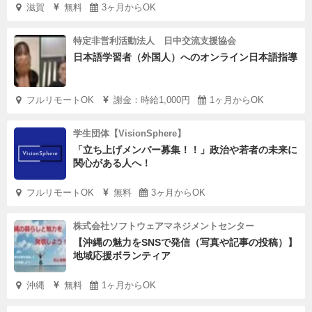
滋賀
無料
3ヶ月からOK
特定非営利活動法人 日中交流支援協会
日本語学習者（外国人）へのオンライン日本語指導
フルリモートOK
謝金：時給1,000円
1ヶ月からOK
学生団体【VisionSphere】
「立ち上げメンバー募集！！」政治や若者の未来に
関心がある人へ！
フルリモートOK
無料
3ヶ月からOK
株式会社ソフトウェアマネジメントセンター
【沖縄の魅力をSNSで発信（写真や記事の投稿）】
地域応援ボランティア
沖縄
無料
1ヶ月からOK