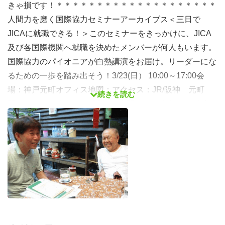
きゃ損です！＊＊＊＊＊＊＊＊＊＊＊＊＊＊＊＊＊＊＊＊
人間力を磨く国際協力セミナーアーカイブス＜三日で
JICAに就職できる！＞このセミナーをきっかけに、JICA
及び各国際機関へ就職を決めたメンバーが何人もいます。
国際協力のパイオニアが白熱講演をお届け。リーダーにな
るための一歩を踏み出そう！3/23(日） 10:00～17:00会
場：神戸元町オフィス地図：アクセス：JR/阪神 元町
続きを読む
駅 西口から徒歩3分 阪急 三宮駅からは徒歩7分★参加
費1日 2500円 ☆学生は￥500引き。(要学生証）■
講師 ガリレオ代表 浅井一正命がけの現場で働いてこら
れた講師の話は、どれも迫力満点！紹介⇒【お問い合わ
せ】メール⇒
info@galileoclub.org
お電話⇒090-1718-
0625（担当：加藤）＊＊＊＊＊＊＊＊＊＊＊＊＊＊＊＊
＊＊＊＊＊講師と会話しながら進んでいくセミナーです！
【プログラム】 10:00 オフィス集合、受付☆人間力に磨き
をかける☆国際協力に限らず、ボランティア、仕事や恋