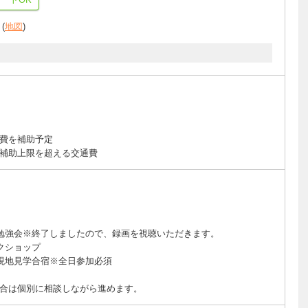
(
地図
)
費を補助予定
補助上限を超える交通費
前勉強会※終了しましたので、録画を視聴いただきます。
クショップ
の現地見学合宿※全日参加必須
合は個別に相談しながら進めます。