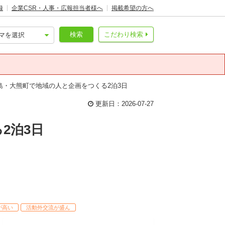
録
企業CSR・人事・広報担当者様へ
掲載希望の方へ
検索
こだわり検索
島・大熊町で地域の人と企画をつくる2泊3日
更新日：2026-07-27
2泊3日
が高い
活動外交流が盛ん