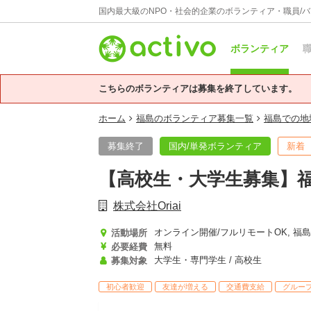
国内最大級のNPO・社会的企業のボランティア・職員/
ボランティア
職
こちらのボランティアは募集を終了しています。
ホーム
福島のボランティア募集一覧
福島での地
募集終了
国内/単発ボランティア
新着
【高校生・大学生募集】福
株式会社Oriai
オンライン開催/フルリモートOK, 福島 
活動場所
無料
必要経費
大学生・専門学生 / 高校生
募集対象
初心者歓迎
友達が増える
交通費支給
グルー