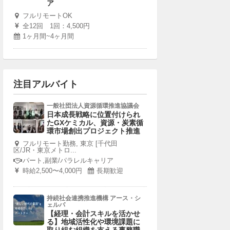
ア
フルリモートOK
全12回 1回：4,500円
1ヶ月間~4ヶ月間
注目アルバイト
一般社団法人資源循環推進協議会
日本成長戦略に位置付けられ
たGXケミカル、資源・炭素循
環市場創出プロジェクト推進
フルリモート勤務, 東京 [千代田
区/JR・東京メトロ...
パート,副業/パラレルキャリア
時給2,500〜4,000円
長期歓迎
持続社会連携推進機構 アース・シ
ェルパ
【経理・会計スキルを活かせ
る】地域活性化や環境課題に