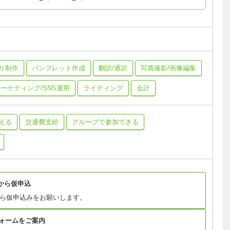
プリ制作
パンフレット作成
翻訳/通訳
写真撮影/画像編集
ーケティング/SNS運用
ライティング
会計
える
交通費支給
グループで参加できる
ンから仮申込
ムから仮申込みをお願いします。
ォームをご案内