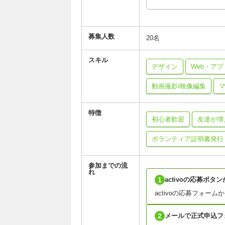
募集人数
20名
スキル
デザイン
Web・ア
動画撮影/映像編集
マ
特徴
初心者歓迎
友達が増
ボランティア証明書発行
参加までの流
れ
1
activoの応募ボタ
activoの応募フォー
2
メールで正式申込フ