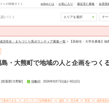
バイトの情報サイト
activoとは
お気に入り
最近見た募集
会員登
員/バイト
域活性化・まちづくり系ボランティア募集一覧
【高校生・大学生募集】福
島・大熊町で地域の人と企画をつくる
[双葉郡/大野駅]
2026年8月7日(金)~9日(日)
活動日
プで参加できる
ボランティア証明書発行
減災
空き家
防災
成長意欲