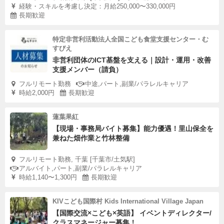
経験・スキルを考慮し決定：月給250,000〜330,000円
長期歓迎
特定非営利活動法人全国こども食堂支援センター・む
すびえ
非営利団体のICT基盤を支える｜設計・運用・改善
支援メンバー（請負）
フルリモート勤務
中途,パート,副業/パラレルキャリア
時給2,000円
長期歓迎
蓮葉果紅
【現場・事務局バイト募集】能力優遇！里山保全を
兼ねた畑作業と竹林整備
フルリモート勤務, 千葉 [千葉市/土気駅]
アルバイト,パート,副業/パラレルキャリア
時給1,140〜1,300円
長期歓迎
KIVこども国際村 Kids International Village Japan
【国際交流×こども×英語】 イベントディレクター/
クラスマネージャー募集！