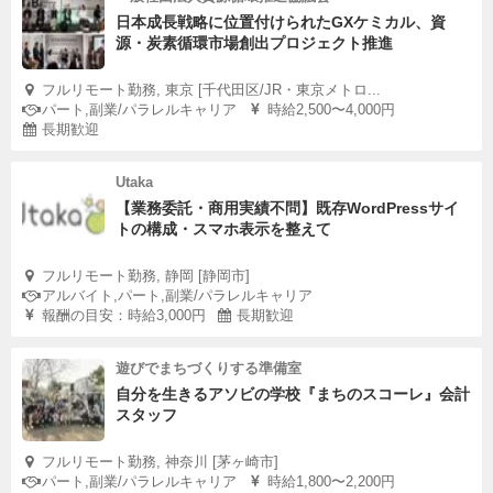
日本成長戦略に位置付けられたGXケミカル、資
源・炭素循環市場創出プロジェクト推進
フルリモート勤務, 東京 [千代田区/JR・東京メトロ...
パート,副業/パラレルキャリア
時給2,500〜4,000円
長期歓迎
Utaka
【業務委託・商用実績不問】既存WordPressサイ
トの構成・スマホ表示を整えて
フルリモート勤務, 静岡 [静岡市]
アルバイト,パート,副業/パラレルキャリア
報酬の目安：時給3,000円
長期歓迎
遊びでまちづくりする準備室
自分を生きるアソビの学校『まちのスコーレ』会計
スタッフ
フルリモート勤務, 神奈川 [茅ヶ崎市]
パート,副業/パラレルキャリア
時給1,800〜2,200円