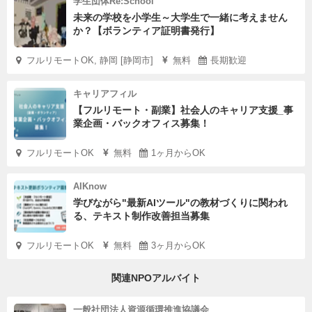
学生団体Re:School
未来の学校を小学生～大学生で一緒に考えません
か？【ボランティア証明書発行】
フルリモートOK, 静岡 [静岡市]
無料
長期歓迎
キャリアフィル
【フルリモート・副業】社会人のキャリア支援_事
業企画・バックオフィス募集！
フルリモートOK
無料
1ヶ月からOK
AIKnow
学びながら"最新AIツール"の教材づくりに関われ
る、テキスト制作改善担当募集
フルリモートOK
無料
3ヶ月からOK
関連NPOアルバイト
一般社団法人資源循環推進協議会