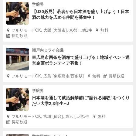
学醸界
【U30必見】若者から日本酒を盛り上げよう！日本
酒の魅力を広める仲間を募集中！
フルリモートOK, 大阪 [大阪市], 京都 ...他1件
無料
長期歓迎
瀬戸内ミライ会議
東広島市西条を酒粕で盛り上げる！地域イベント運
営企画ボランティア募集！
フルリモートOK, 広島 [東広島市/西条駅]
無料
長期歓迎
学醸界
日本酒を通して就活解禁前に”語れる経験”をつくり
たい大学2,3年生へ!
フルリモートOK, 宮城 [仙台], 東京 [...他3件
無料
長期歓迎