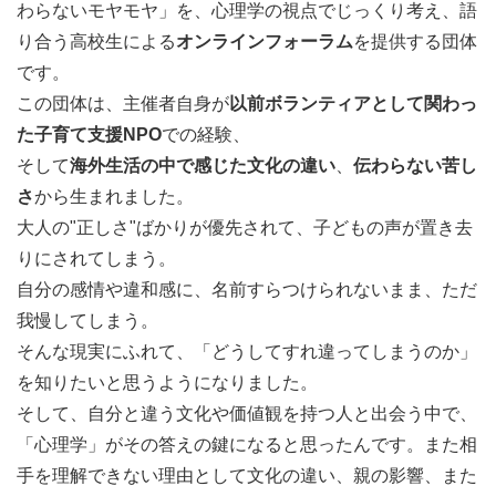
わらないモヤモヤ」を、心理学の視点でじっくり考え、語
り合う高校生による
オンラインフォーラム
を提供する団体
です。
この団体は、主催者自身が
以前ボランティアとして関わっ
た子育て支援NPO
での経験、
そして
海外生活の中で感じた文化の違い
、
伝わらない苦し
さ
から生まれました。
大人の"正しさ"ばかりが優先されて、子どもの声が置き去
りにされてしまう。
自分の感情や違和感に、名前すらつけられないまま、ただ
我慢してしまう。
そんな現実にふれて、「どうしてすれ違ってしまうのか」
を知りたいと思うようになりました。
そして、自分と違う文化や価値観を持つ人と出会う中で、
「心理学」がその答えの鍵になると思ったんです。また相
手を理解できない理由として文化の違い、親の影響、また