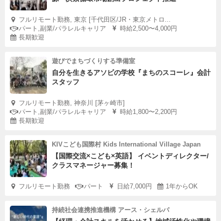
フルリモート勤務, 東京 [千代田区/JR・東京メトロ...
パート,副業/パラレルキャリア
時給2,500〜4,000円
長期歓迎
遊びでまちづくりする準備室
自分を生きるアソビの学校『まちのスコーレ』会計
スタッフ
フルリモート勤務, 神奈川 [茅ヶ崎市]
パート,副業/パラレルキャリア
時給1,800〜2,200円
長期歓迎
KIVこども国際村 Kids International Village Japan
【国際交流×こども×英語】 イベントディレクター/
クラスマネージャー募集！
フルリモート勤務
パート
日給7,000円
1年からOK
持続社会連携推進機構 アース・シェルパ