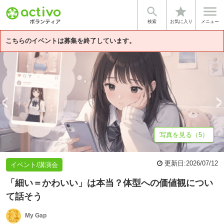


star
基本情報
募集詳細
体験談・雰囲気
団体情報
検索
お気に入り
メニュー
こちらのイベントは募集を終了しています。
写真を見る（5）
更新日:
2026/07/12
イベント/講演会
「細い＝かわいい」は本当？体型への価値観につい
て話そう
My Gap