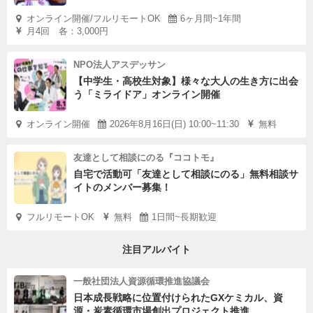
オンライン開催/フルリモートOK
6ヶ月間~1年間
月4回 各：3,000円
NPO法人アスデッサン
【中学生・高校生対象】様々な大人の生き方に出会
う「ミライドア」オンライン開催
オンライン開催
2026年8月16日(日) 10:00~11:30
無料
友達として相談にのる『ココトモ』
自宅で活動可「友達として相談にのる」無料相談サ
イトのメンバー募集！
フルリモートOK
無料
1日間~長期歓迎
注目アルバイト
一般社団法人資源循環推進協議会
日本成長戦略に位置付けられたGXケミカル、資
源・炭素循環市場創出プロジェクト推進