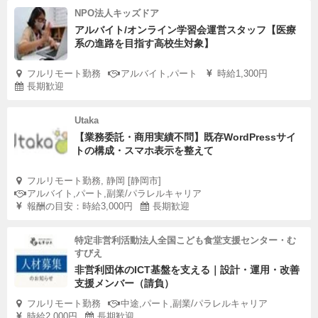
NPO法人キッズドア
アルバイト/オンライン学習会運営スタッフ【医療
系の進路を目指す高校生対象】
フルリモート勤務
アルバイト,パート
時給1,300円
長期歓迎
Utaka
【業務委託・商用実績不問】既存WordPressサイ
トの構成・スマホ表示を整えて
フルリモート勤務, 静岡 [静岡市]
アルバイト,パート,副業/パラレルキャリア
報酬の目安：時給3,000円
長期歓迎
特定非営利活動法人全国こども食堂支援センター・む
すびえ
非営利団体のICT基盤を支える｜設計・運用・改善
支援メンバー（請負）
フルリモート勤務
中途,パート,副業/パラレルキャリア
時給2,000円
長期歓迎