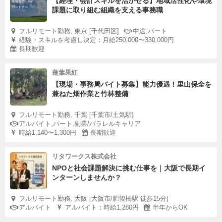
【経理・会計スキルを活かせる】地域活性化や環境
課題に取り組む組織を支える事務職
フルリモート勤務, 東京 [千代田区]
中途,パート
経験・スキルを考慮し決定：月給250,000〜330,000円
長期歓迎
蓮葉果紅
【現場・事務局バイト募集】能力優遇！里山保全を
兼ねた畑作業と竹林整備
フルリモート勤務, 千葉 [千葉市/土気駅]
アルバイト,パート,副業/パラレルキャリア
時給1,140〜1,300円
長期歓迎
リタワークス株式会社
NPOと社会課題解決に挑む仕事を｜大阪で長期イ
ンターンしませんか？
フルリモート勤務, 大阪 [大阪市/肥後橋駅 徒歩15分]
アルバイト
アルバイト：時給1,280円
半年からOK