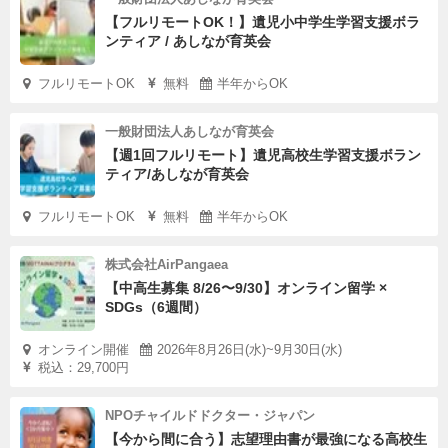
【フルリモートOK！】遺児小中学生学習支援ボラ
ンティア / あしなが育英会
フルリモートOK
無料
半年からOK
一般財団法人あしなが育英会
【週1回フルリモート】遺児高校生学習支援ボラン
ティア/あしなが育英会
フルリモートOK
無料
半年からOK
株式会社AirPangaea
【中高生募集 8/26〜9/30】オンライン留学 ×
SDGs（6週間）
オンライン開催
2026年8月26日(水)~9月30日(水)
税込：29,700円
NPOチャイルドドクター・ジャパン
【今から間に合う】志望理由書が最強になる高校生