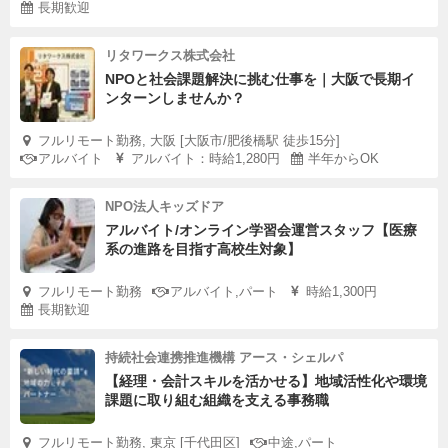
長期歓迎
リタワークス株式会社
NPOと社会課題解決に挑む仕事を｜大阪で長期イ
ンターンしませんか？
フルリモート勤務, 大阪 [大阪市/肥後橋駅 徒歩15分]
アルバイト
アルバイト：時給1,280円
半年からOK
NPO法人キッズドア
アルバイト/オンライン学習会運営スタッフ【医療
系の進路を目指す高校生対象】
フルリモート勤務
アルバイト,パート
時給1,300円
長期歓迎
持続社会連携推進機構 アース・シェルパ
【経理・会計スキルを活かせる】地域活性化や環境
課題に取り組む組織を支える事務職
フルリモート勤務, 東京 [千代田区]
中途,パート