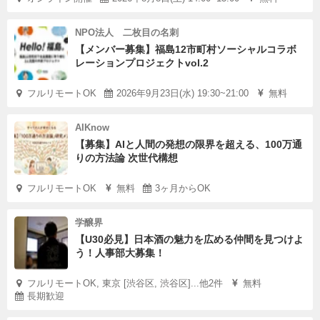
NPO法人 二枚目の名刺
【メンバー募集】福島12市町村ソーシャルコラボ
レーションプロジェクトvol.2
フルリモートOK
2026年9月23日(水) 19:30~21:00
無料
AIKnow
【募集】AIと人間の発想の限界を超える、100万通
りの方法論 次世代構想
フルリモートOK
無料
3ヶ月からOK
学醸界
【U30必見】日本酒の魅力を広める仲間を見つけよ
う！人事部大募集！
フルリモートOK, 東京 [渋谷区, 渋谷区]...他2件
無料
長期歓迎