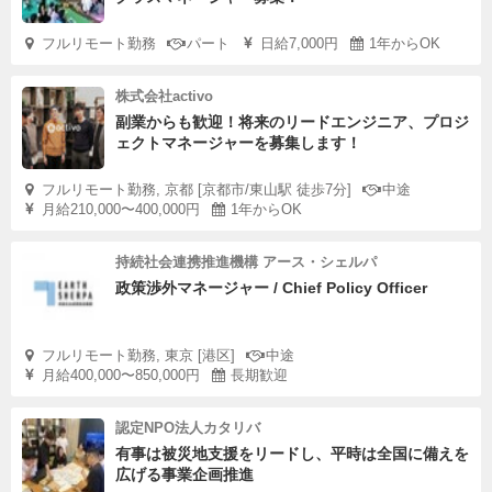
フルリモート勤務
パート
日給7,000円
1年からOK
株式会社activo
副業からも歓迎！将来のリードエンジニア、プロジ
ェクトマネージャーを募集します！
フルリモート勤務, 京都 [京都市/東山駅 徒歩7分]
中途
月給210,000〜400,000円
1年からOK
持続社会連携推進機構 アース・シェルパ
政策渉外マネージャー / Chief Policy Officer
フルリモート勤務, 東京 [港区]
中途
月給400,000〜850,000円
長期歓迎
認定NPO法人カタリバ
有事は被災地支援をリードし、平時は全国に備えを
広げる事業企画推進