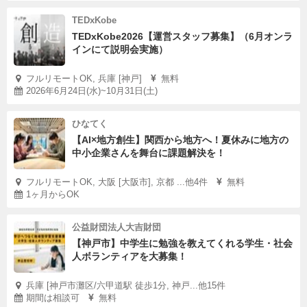
TEDxKobe
TEDxKobe2026【運営スタッフ募集】（6月オンラ
インにて説明会実施）
フルリモートOK, 兵庫 [神戸]
無料
2026年6月24日(水)~10月31日(土)
ひなてく
【AI×地方創生】関西から地方へ！夏休みに地方の
中小企業さんを舞台に課題解決を！
フルリモートOK, 大阪 [大阪市], 京都 ...他4件
無料
1ヶ月からOK
公益財団法人大吉財団
【神戸市】中学生に勉強を教えてくれる学生・社会
人ボランティアを大募集！
兵庫 [神戸市灘区/六甲道駅 徒歩1分, 神戸...他15件
期間は相談可
無料