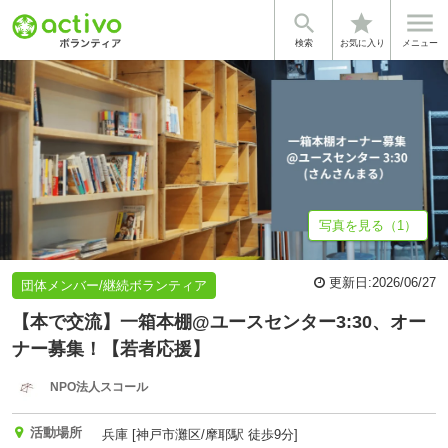


star
基本情報
募集詳細
体験談・雰囲気
法人情報
検索
お気に入り
メニュー
写真を見る（1）
更新日:
2026/06/27
団体メンバー/継続ボランティア
【本で交流】一箱本棚@ユースセンター3:30、オー
ナー募集！【若者応援】
NPO法人スコール
活動場所
兵庫 [神戸市灘区/摩耶駅 徒歩9分]