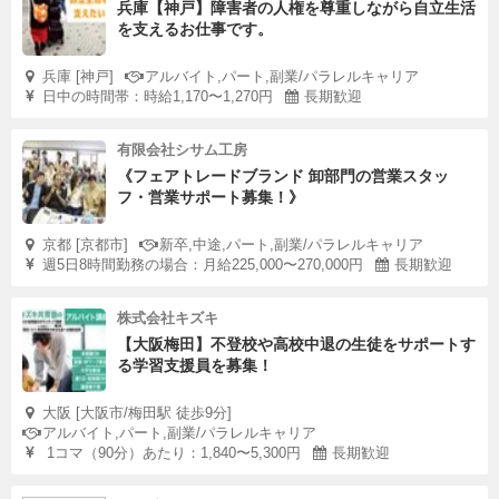
兵庫【神戸】障害者の人権を尊重しながら自立生活
を支えるお仕事です。
兵庫 [神戸]
アルバイト,パート,副業/パラレルキャリア
日中の時間帯：時給1,170〜1,270円
長期歓迎
有限会社シサム工房
《フェアトレードブランド 卸部門の営業スタッ
フ・営業サポート募集！》
京都 [京都市]
新卒,中途,パート,副業/パラレルキャリア
週5日8時間勤務の場合：月給225,000〜270,000円
長期歓迎
株式会社キズキ
【大阪梅田】不登校や高校中退の生徒をサポートす
る学習支援員を募集！
大阪 [大阪市/梅田駅 徒歩9分]
アルバイト,パート,副業/パラレルキャリア
1コマ（90分）あたり：1,840〜5,300円
長期歓迎