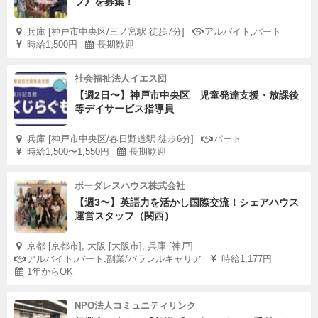
フ》を募集！
兵庫 [神戸市中央区/三ノ宮駅 徒歩7分]
アルバイト,パート
時給1,500円
長期歓迎
社会福祉法人イエス団
【週2日〜】神戸市中央区 児童発達支援・放課後
等デイサービス指導員
兵庫 [神戸市中央区/春日野道駅 徒歩6分]
パート
時給1,500〜1,550円
長期歓迎
ボーダレスハウス株式会社
【週3〜】英語力を活かし国際交流！シェアハウス
運営スタッフ（関西）
京都 [京都市], 大阪 [大阪市], 兵庫 [神戸]
アルバイト,パート,副業/パラレルキャリア
時給1,177円
1年からOK
NPO法人コミュニティリンク