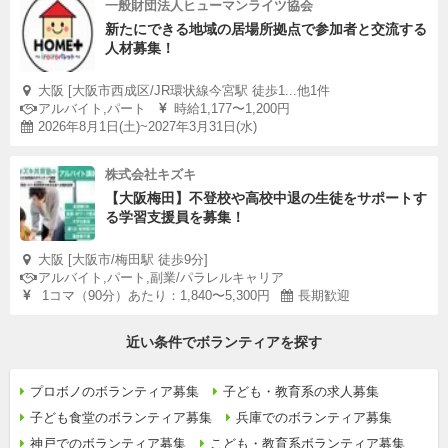
一般財団法人ヒューマンライツ協会
新たにできる地域の居場所拠点で参加者と交流する
人材募集！
大阪 [大阪市西成区/JR環状線今宮駅 徒歩1...他1件
アルバイト,パート
時給1,177〜1,200円
2026年8月1日(土)~2027年3月31日(水)
株式会社キズキ
【大阪梅田】不登校や高校中退の生徒をサポートす
る学習支援員を募集！
大阪 [大阪市/梅田駅 徒歩9分]
アルバイト,パート,副業/パラレルキャリア
1コマ（90分）あたり：1,840〜5,300円
長期歓迎
近い条件でボランティアを探す
プロボノのボランティア募集
子ども・教育系の求人募集
子ども食堂のボランティア募集
兵庫でのボランティア募集
神戸でのボランティア募集
こども・教育系ボランティア募集