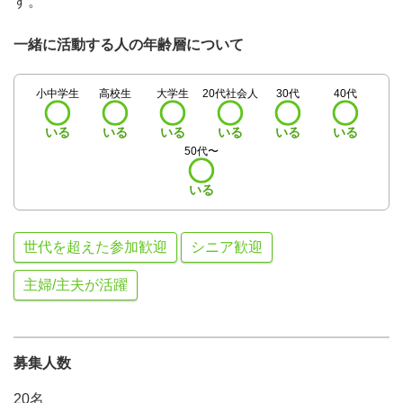
す。
一緒に活動する人の年齢層について
小中学生
高校生
大学生
20代社会人
30代
40代
いる
いる
いる
いる
いる
いる
50代〜
いる
世代を超えた参加歓迎
シニア歓迎
主婦/主夫が活躍
募集人数
20名