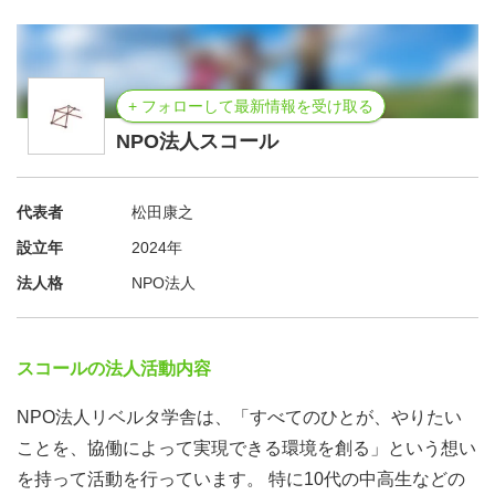
部活動が放課後の居場所として機能してきました。
しかし地域移行が進む中で、「やりたい種目ができるの
か」「近くに受け入れ先はあるのか」といった不安の声が
+ フォローして最新情報を受け取る
当事者や保護者から上がっています。経済的な事情や送迎
NPO法人スコール
の問題から、どうしても地域移行の選択肢を持てない子ど
もたちも出てきます。
3:30は、そうした「部活が無くなっても安心できる居場
代表者
松田康之
所」として立ち上がりました。特定の活動に縛られず、中
設立年
2024年
高生が自分らしく放課後を過ごせる場をつくるため、地域
法人格
NPO法人
の皆さんとともに運営していきたいと考えています。
活動内容の詳細、実績について
日本全国約100ヶ所に広がる「一箱本棚オーナー制度」
スコールの法人活動内容
を、3:30でも導入しています。レンタルした一箱分の本棚
NPO法人リベルタ学舎は、「すべてのひとが、やりたい
を、自分の好きな本でコーディネートする仕組みです。本
ことを、協働によって実現できる環境を創る」という想い
をきっかけに人とゆるくつながり、あたたかい交流と新し
を持って活動を行っています。 特に10代の中高生などの
い関係性が生まれます。