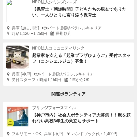
NPO法人シミンズシ－ズ
【保育士・朝短時間】子どもたちの親友でありた
い。一人ひとりに寄り添う保育士
兵庫 [加古川市]
パート,副業/パラレルキャリア
時給1,120〜1,250円
長期歓迎
NPO法人コミュニティリンク
起業家を支える「起業プラザひょうご」受付スタッ
フ（コンシェルジュ）募集！
兵庫 [神戸]
パート,副業/パラレルキャリア
受付スタッフ：時給1,150円
1年からOK
関連ボランティア
ブリッジフォースマイル
【神戸市内】社会人ボランティア大募集！！親を頼
れない高校3年生の巣立ちサポート
フルリモートOK, 兵庫 [神戸]
ハンドブック代：1,400円