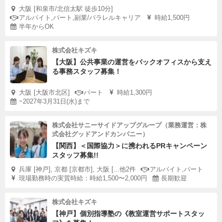
大阪 [和泉市/北信太駅 徒歩10分]
アルバイト,パート,副業/パラレルキャリア
時給1,500円
半年からOK
株式会社キズキ
【大阪】公共事業の運営をバックオフィスから支え
る事務スタッフ募集！
大阪 [大阪市北区]
パート
時給1,300円
~2027年3月31日(水)まで
株式会社サニーサイドアップグループ（業務運営：株
式会社グッドアンドカンパニー）
【関西】＜国際協力＞に携われるPRキャンペーン
スタッフ募集!!
兵庫 [神戸], 京都 [京都市], 大阪 [...他2件
アルバイト,パート
現場勤務時の実質時給：時給1,500〜2,000円
長期歓迎
株式会社キズキ
【神戸】個別指導塾の《教室運営サポートスタッ