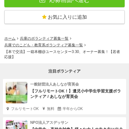
応募画面へ進む
です。オーナーのお店番が増えるほど、図書館のオープン
日も増えていきます。
お気に入りに追加
オーナーミーティング
月1回、オーナー同士で集まるミー
ティングに参加できます。好きな本での自己紹介から始ま
ホーム
兵庫のボランティア募集一覧
り、エピソード共有や運営改善のアイデア出しなど、一緒
兵庫でのこども・教育系ボランティア募集一覧
に場をつくっていく時間です。
【本で交流】一箱本棚@ユースセンター3:30、オーナー募集！【若者
イベント会場利用
ユースセンターの開所時間外は、3:30
応援】
をイベント会場として月1回まで無料で利用できます。プ
注目ボランティア
ロジェクター・スクリーン・スピーカー・キッチンなどの
設備も利用可能です（収容人数約20名）。
一般財団法人あしなが育英会
【フルリモートOK！】遺児小中学生学習支援ボラ
3:30ならではのポイント
ンティア / あしなが育英会
3:30は中高生がメインの場所だから、棚に並んだ本が若い
フルリモートOK
無料
半年からOK
世代の目に触れる機会がたくさんあります。本棚はりんご
箱を若者たちと一緒に手作りしたもので、オーナーとして
NPO法人アスデッサン
関わること自体が、中高生の放課後を支える力になりま