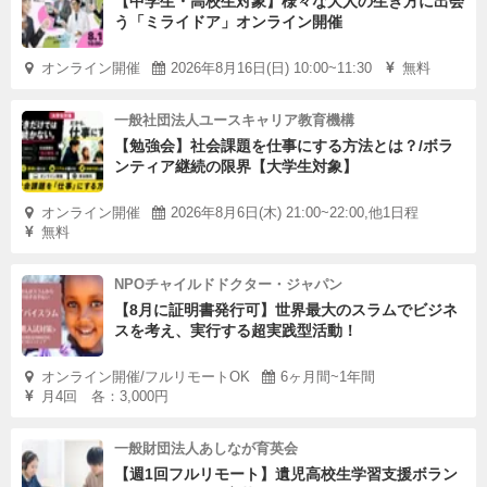
【中学生・高校生対象】様々な大人の生き方に出会
う「ミライドア」オンライン開催
す。
オンライン開催
2026年8月16日(日) 10:00~11:30
無料
代表者メッセージ
「ほんまにやりたいことって何なん？」
一般社団法人ユースキャリア教育機構
【勉強会】社会課題を仕事にする方法とは？/ボラ
部活動の地域移行という大きな変化を前に、私たちがずっ
ンティア継続の限界【大学生対象】
と問い続けてきた言葉です。中学生へのヒアリングやアン
ケート（1,213件）を重ねる中で見えてきたのは、子ども
オンライン開催
2026年8月6日(木) 21:00~22:00,他1日程
無料
たちが「安心して帰れる場所」と「自分で選べる放課後」
を求めているということでした。
NPOチャイルドドクター・ジャパン
3:30は、やりたいことがある子も、まだ見つかっていない
【8月に証明書発行可】世界最大のスラムでビジネ
スを考え、実行する超実践型活動！
子も、ただここにいていい場所です。そしてその場所を、
地域の大人たちと一緒につくっていきたいと思っていま
オンライン開催/フルリモートOK
6ヶ月間~1年間
す。
月4回 各：3,000円
一箱本棚オーナーは、「本が好き」というだけで参加でき
一般財団法人あしなが育英会
る、とてもゆるやかな関わり方です。あなたの棚に並んだ
【週1回フルリモート】遺児高校生学習支援ボラン
一冊が、ある中学生の人生を変えるかもしれない。そんな