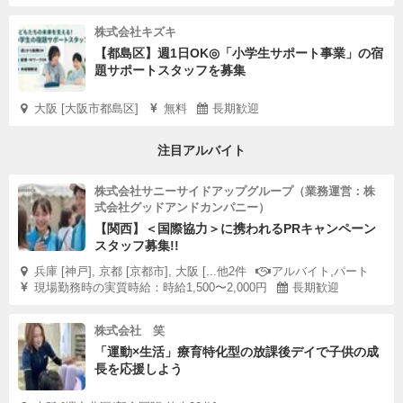
株式会社キズキ
【都島区】週1日OK◎「小学生サポート事業」の宿
題サポートスタッフを募集
大阪 [大阪市都島区]
無料
長期歓迎
注目アルバイト
株式会社サニーサイドアップグループ（業務運営：株
式会社グッドアンドカンパニー）
【関西】＜国際協力＞に携われるPRキャンペーン
スタッフ募集!!
兵庫 [神戸], 京都 [京都市], 大阪 [...他2件
アルバイト,パート
現場勤務時の実質時給：時給1,500〜2,000円
長期歓迎
株式会社 笑
「運動×生活」療育特化型の放課後デイで子供の成
長を応援しよう