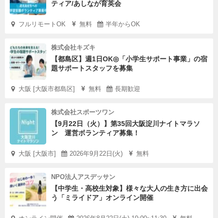
ティア/あしなが育英会
つながりを、水道筋商店街のこの場所から生み出していけ
フルリモートOK
無料
半年からOK
たら嬉しいです。
株式会社キズキ
会員費の使い道について
【都島区】週1日OK◎「小学生サポート事業」の宿
一箱本棚オーナーのコミュニティ会員費は、ユースセンタ
題サポートスタッフを募集
ー「みんなの放課後 3:30」の運営費として活用されま
大阪 [大阪市都島区]
無料
長期歓迎
す。
区分 月額
株式会社スポーツワン
個人 2,000円／月
【9月22日（火）】第35回大阪淀川ナイトマラソ
ン 運営ボランティア募集！
法人 5,000円／月
※最低6ヶ月間（12,000円）からお願いしています。6ヶ
大阪 [大阪市]
2026年9月22日(火)
無料
月後は毎月更新を予定しています。
※12ヶ月分を一括で申込頂く場合は1ヶ月分割引させてい
NPO法人アスデッサン
【中学生・高校生対象】様々な大人の生き方に出会
ただきます。
う「ミライドア」オンライン開催
※決済は銀行振込もしくはクレジットカード払いとなりま
す。