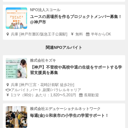
NPO法人スコール
ユースの居場所を作るプロジェクトメンバー募集！
@神戸市
兵庫 [神戸市灘区/阪急王子公園駅]
無料
半年からOK
関連NPOアルバイト
株式会社キズキ
【神戸】不登校や高校中退の生徒をサポートする学
習支援員を募集
兵庫 [神戸/三宮・花時計前駅 徒歩2分]
アルバイト,パート,副業/パラレルキャリア
1コマ（90分）あたり：1,820〜5,201円
長期歓迎
株式会社エデュケーショナルネットワーク
毎週(金)☆和泉市の小学生の学習サポート！