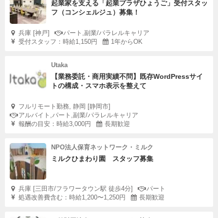
起業家を支える「起業プラザひょうご」受付スタッ
フ（コンシェルジュ）募集！
兵庫 [神戸]
パート,副業/パラレルキャリア
受付スタッフ：時給1,150円
1年からOK
Utaka
【業務委託・商用実績不問】既存WordPressサイ
トの構成・スマホ表示を整えて
フルリモート勤務, 静岡 [静岡市]
アルバイト,パート,副業/パラレルキャリア
報酬の目安：時給3,000円
長期歓迎
NPO法人保育ネットワーク・ミルク
ミルクひまわり園 スタッフ募集
兵庫 [三田市/フラワータウン駅 徒歩4分]
パート
処遇改善費含む：時給1,200〜1,250円
長期歓迎