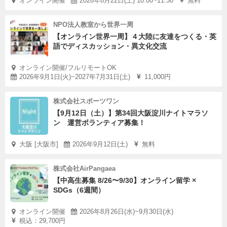
オンライン開催
2026年8月22日(土) 10:00~11:30
無料
中高生が無料で利用できる居場所を維持するためには、地
NPO法人教室から世界一周
域の皆さんの継続的なサポートが欠かせません。会費は、
【オンライン世界一周】４大陸に友達をつくる・英
場所の維持・運営スタッフの人件費・備品の整備などに充
語でディスカッション・異文化交流
てられます。「若者を応援したい」という気持ちを、月々
オンライン開催/フルリモートOK
の小さな積み重ねで形にしていただけると嬉しいです。
2026年9月1日(火)~2027年7月31日(土)
11,000円
株式会社スポーツワン
【9月12日（土）】第34回大阪淀川ナイトマラソ
ン 運営ボランティア募集！
大阪 [大阪市]
2026年9月12日(土)
無料
株式会社AirPangaea
【中高生募集 8/26〜9/30】オンライン留学 ×
SDGs（6週間）
オンライン開催
2026年8月26日(水)~9月30日(水)
税込：29,700円