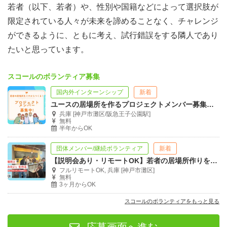
若者（以下、若者）や、性別や国籍などによって選択肢が
・自分のテーマで"小さな図書館"が持てる
限定されている人々が未来を諦めることなく、チャレンジ
・本をきっかけに人とゆるくつながれる
ができるように、ともに考え、試行錯誤をする隣人であり
・無理なく関われる、ちょうどいい参加度合い
たいと思っています。
オーナーになるとできること
スコールのボランティア募集
本を置く
自分が選んだ本を一箱本棚に並べられます。好
国内外インターンシップ
新着
きな作家・テーマに絞っても、若者に読んでほしい本を集
ユースの居場所を作るプロジェクトメンバー募集！@神戸市
めても、マニアックな一冊を届けても。選書はあなたの自
兵庫 [神戸市灘区/阪急王子公園駅]
無料
己表現です。
半年からOK
貸し出し
棚に置いた本を来場者に読んでもらい、貸し出
団体メンバー/継続ボランティア
新着
すこともできます（アナログの図書カード方式またはデジ
【説明会あり・リモートOK】若者の居場所作りを神戸から（寄付集め／広報SNS）
タルサービス「リブライズ」で対応予定）。
フルリモートOK, 兵庫 [神戸市灘区]
無料
販売
本だけでなく、創作物・物品・サービスなどの販売
3ヶ月からOK
もお店番中に行えます（別途相談）。
スコールのボランティアをもっと見る
お店番 月に一度、シフト希望を調整してお店番ができま
す。必ず毎月参加する必要はなく、気軽に関われる仕組み