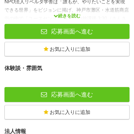
NPO法人リベルタ学舎は「誰もが、やりたいことを実現
できる世界」をビジョンに掲げ、神戸市灘区・水道筋商店
続きを読む
街の中で「ユースセンター みんなの放課後 3:30（さんさ
んまる）」を運営しています。
応募画面へ進む
3:30は、中高生が放課後を自分たちの手でつくっていくた
めの居場所です。やりたいことがあってもなくても、ただ
お気に入りに追加
「帰れる場所」として、火・木曜日の15:30〜20:00、土曜
日の13:00〜18:00に開所しています。
体験談・雰囲気
この3:30に、あなたの「好きな本」を通じて関わっていた
だける一箱本棚オーナーを募集しています。
活動の背景、社会課題について
応募画面へ進む
神戸市では、中学校の部活動を地域クラブへ移行する
お気に入りに追加
「KOBE◆KATSU」が2026年9月から本格的に始まりま
す。現在、市内の中学生約33,000人のうち実に約8.5割
（約30,000人）が部活動に加入しており、これまで学校と
法人情報