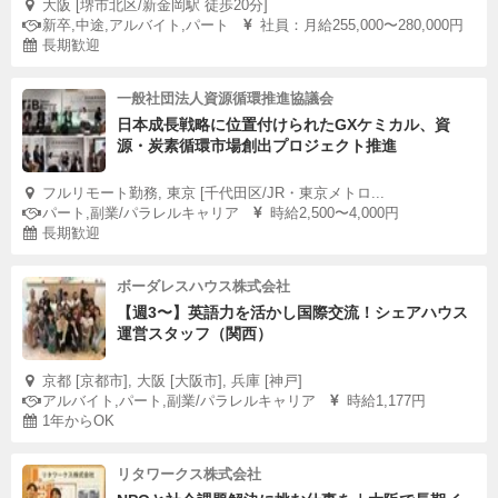
大阪 [堺市北区/新金岡駅 徒歩20分]
新卒,中途,アルバイト,パート
社員：月給255,000〜280,000円
長期歓迎
一般社団法人資源循環推進協議会
日本成長戦略に位置付けられたGXケミカル、資
源・炭素循環市場創出プロジェクト推進
フルリモート勤務, 東京 [千代田区/JR・東京メトロ...
パート,副業/パラレルキャリア
時給2,500〜4,000円
長期歓迎
ボーダレスハウス株式会社
【週3〜】英語力を活かし国際交流！シェアハウス
運営スタッフ（関西）
京都 [京都市], 大阪 [大阪市], 兵庫 [神戸]
アルバイト,パート,副業/パラレルキャリア
時給1,177円
1年からOK
リタワークス株式会社