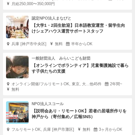
月給250,000〜350,000円
認定NPO法人まなびと
【大学1・2回生歓迎】日本語教室運営・留学生向
けシェアハウス運営サポートスタッフ
兵庫 [神戸市中央区]
無料
半年からOK
一般財団法人 みらいこども財団
【オンラインでボランティア】児童養護施設で暮ら
す子供たちの支援
オンライン開催/フルリモートOK, 東京, 大...他45件
2年間~
無料
NPO法人スコール
【説明会あり・リモートOK】若者の居場所作りを
神戸から（寄付集め／広報SNS）
フルリモートOK, 兵庫 [神戸市灘区]
無料
3ヶ月からOK