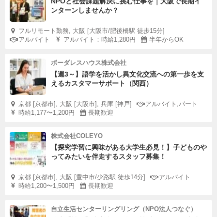
NPOと社会課題解決に挑む仕事を｜大阪で長期イ
ンターンしませんか？
フルリモート勤務, 大阪 [大阪市/肥後橋駅 徒歩15分]
アルバイト
アルバイト：時給1,280円
半年からOK
ボーダレスハウス株式会社
【週3～】語学を活かし異文化交流への第一歩を支
えるカスタマーサポート（関西）
京都 [京都市], 大阪 [大阪市], 兵庫 [神戸]
アルバイト,パート
時給1,177〜1,200円
長期歓迎
株式会社COLEYO
【探究学習に興味がある大学生必見！】子どものや
ってみたいを伴走するスタッフ募集！
京都 [京都市], 大阪 [豊中市/少路駅 徒歩14分]
アルバイト
時給1,200〜1,500円
長期歓迎
自立生活センターリングリング（NPO法人つなぐ）