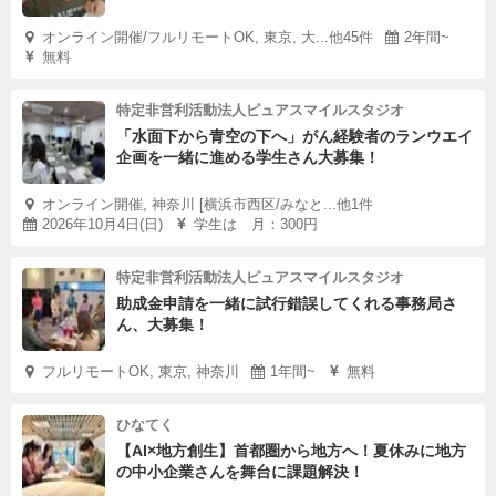
オンライン開催/フルリモートOK, 東京, 大...他45件
2年間~
無料
特定非営利活動法人ピュアスマイルスタジオ
「水面下から青空の下へ」がん経験者のランウエイ
企画を一緒に進める学生さん大募集！
オンライン開催, 神奈川 [横浜市西区/みなと...他1件
2026年10月4日(日)
学生は 月：300円
特定非営利活動法人ピュアスマイルスタジオ
助成金申請を一緒に試行錯誤してくれる事務局さ
ん、大募集！
フルリモートOK, 東京, 神奈川
1年間~
無料
ひなてく
【AI×地方創生】首都圏から地方へ！夏休みに地方
の中小企業さんを舞台に課題解決！