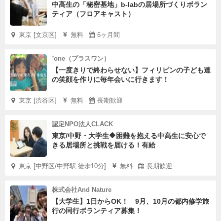
中高生の「秘密基地」b-labの居場所づくりボラン
ティア（フロアキャスト）
東京 [文京区]
無料
6ヶ月間
⁺one（プラスワン）
【一度きりで終わらせない】フィリピンの子ども達
の笑顔を作りに毎年会いに行きます！
東京 [渋谷区]
無料
長期歓迎
認定NPO法人CLACK
東京/中野・大学生🔶困難を抱える中高生に安心で
きる居場所と挑戦を届ける！有給
東京 [中野区/中野駅 徒歩10分]
無料
長期歓迎
株式会社And Nature
【大学生】1日からOK！ 9月、10月の都内修学旅
行の同行ボランティア募集！