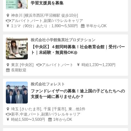
学習支援員を募集
神奈川 [横浜市西区/平沼橋駅 徒歩10分]
アルバイト,パート,副業/パラレルキャリア
1コマ（90分）あたり：1,890〜5,500円
半年からOK
株式会社小学館集英社プロダクション
【中央区】４館同時募集！社会教育会館｜受付パー
ト｜未経験・無資格OK◎
東京 [中央区]
アルバイト,パート
時給1,230〜1,230円
長期歓迎
株式会社フォレスト
ファンドレイザーの募集！途上国の子どもたちへの
支援を一緒に募りませんか？
埼玉 [さいたま市], 千葉 [千葉市], 東...他1件
新卒,中途,パート,副業/パラレルキャリア
時給1,500〜3,500円
1年からOK