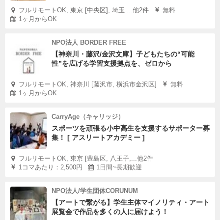
フルリモートOK, 東京 [中央区], 埼玉 ...他2件
無料
1ヶ月からOK
NPO法人 BORDER FREE
【神奈川・藤沢/金沢文庫】子どもたちの“可能
性”を広げる学習支援拠点を、ゼロから
フルリモートOK, 神奈川 [藤沢市, 横浜市金沢区]
無料
1ヶ月からOK
CarryAge（キャリッジ）
スポーツを頑張る小中高生を支援するサポーター募
集！ [ アスリートアカデミー ]
フルリモートOK, 東京 [豊島区, 八王子,...他2件
1コマあたり：2,500円
1日間~長期歓迎
NPO法人/学生団体CORUNUM
【アートで繋がる】学生主体マイノリティ・アート
展覧会で作品を多くの人に届けよう！