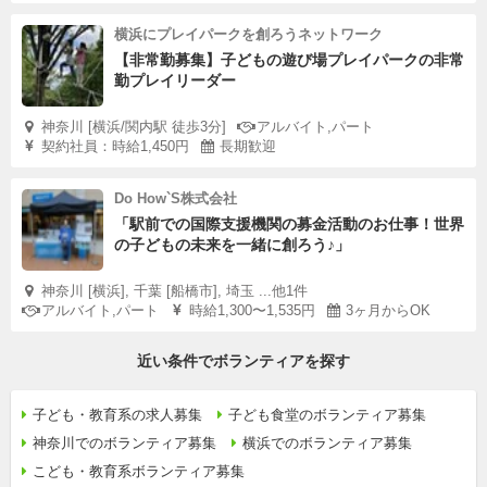
横浜にプレイパークを創ろうネットワーク
【非常勤募集】子どもの遊び場プレイパークの非常
勤プレイリーダー
神奈川 [横浜/関内駅 徒歩3分]
アルバイト,パート
契約社員：時給1,450円
長期歓迎
Do How`S株式会社
「駅前での国際支援機関の募金活動のお仕事！世界
の子どもの未来を一緒に創ろう♪」
神奈川 [横浜], 千葉 [船橋市], 埼玉 ...他1件
アルバイト,パート
時給1,300〜1,535円
3ヶ月からOK
近い条件でボランティアを探す
子ども・教育系の求人募集
子ども食堂のボランティア募集
神奈川でのボランティア募集
横浜でのボランティア募集
こども・教育系ボランティア募集