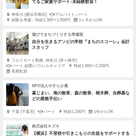
てるご家族サポート♪未経験歓迎！
神奈川 [横浜市南区]
アルバイト,パート
経験を考慮：時給1,300〜1,800円
1ヶ月からOK
遊びでまちづくりする準備室
自分を生きるアソビの学校『まちのスコーレ』会計
スタッフ
フルリモート勤務, 神奈川 [茅ヶ崎市]
パート,副業/パラレルキャリア
時給1,800〜2,200円
長期歓迎
NPO法人やすらか庵
墓じまい、海の散骨、森の散骨、樹木葬、合葬墓な
どの業務手伝い
千葉 [千葉市]
パート
時給1,200円
1年からOK
株式会社キズキ
【横浜】不登校や引きこもりの生徒をサポートする