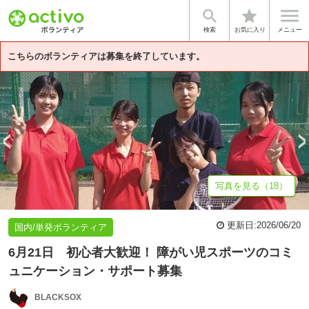


star
基本情報
募集詳細
体験談・雰囲気
法人情報
検索
お気に入り
メニュー
こちらのボランティアは募集を終了しています。
写真を見る（18）
更新日:
2026/06/20
国内/単発ボランティア
6月21日 初心者大歓迎！ 障がい児スポーツのコミ
ュニケーション・サポート募集
BLACKSOX