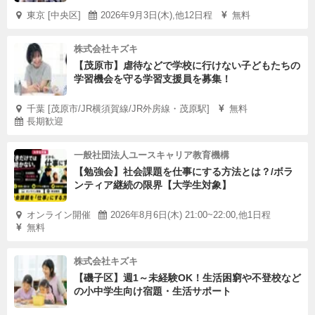
東京 [中央区]
2026年9月3日(木),他12日程
無料
株式会社キズキ
【茂原市】虐待などで学校に行けない子どもたちの
学習機会を守る学習支援員を募集！
千葉 [茂原市/JR横須賀線/JR外房線・茂原駅]
無料
長期歓迎
一般社団法人ユースキャリア教育機構
【勉強会】社会課題を仕事にする方法とは？/ボラ
ンティア継続の限界【大学生対象】
オンライン開催
2026年8月6日(木) 21:00~22:00,他1日程
無料
株式会社キズキ
【磯子区】週1～未経験OK！生活困窮や不登校など
の小中学生向け宿題・生活サポート