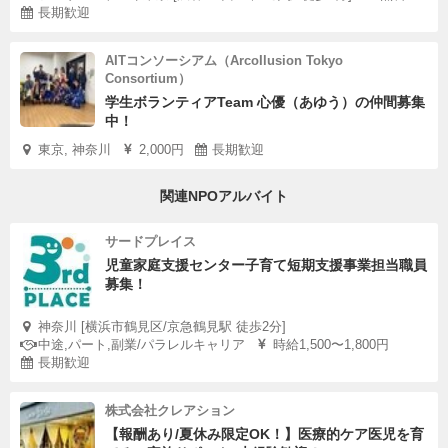
長期歓迎
AITコンソーシアム（ArcoIlusion Tokyo
Consortium）
学生ボランティアTeam 心優（あゆう）の仲間募集
中！
東京, 神奈川
2,000円
長期歓迎
関連NPOアルバイト
サードプレイス
児童家庭支援センター子育て短期支援事業担当職員
募集！
神奈川 [横浜市鶴見区/京急鶴見駅 徒歩2分]
中途,パート,副業/パラレルキャリア
時給1,500〜1,800円
長期歓迎
株式会社クレアション
【報酬あり/夏休み限定OK！】医療的ケア医児を育