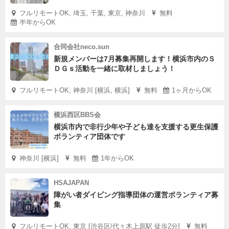
フルリモートOK, 埼玉, 千葉, 東京, 神奈川
無料
半年からOK
合同会社neco.sun
新規メンバーは7月募集再開します！横浜市内のＳ
ＤＧｓ活動を一緒に取材しましょう！
フルリモートOK, 神奈川 [横浜, 横浜]
無料
1ヶ月からOK
横浜西区BBS会
横浜市内で非行少年や子ども達を支援する更生保護
ボランティア団体です
神奈川 [横浜]
無料
1年からOK
HSAJAPAN
障がい者ダイビング指導団体の運営ボランティア募
集
フルリモートOK, 東京 [渋谷区/代々木上原駅 徒歩2分]
無料