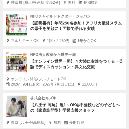
神奈川 [横浜/根岸駅 徒歩2分]
無料
長期歓迎
NPOチャイルドドクター・ジャパン
【証明書有】年間250名参加！アフリカ最貧スラム
の母子を笑顔に！面接で語れる実績
フルリモートOK
1回：2,250円
1年からOK
NPO法人教室から世界一周
【オンライン世界一周】４大陸に友達をつくる・英
語でディスカッション・異文化交流
オンライン開催/フルリモートOK
2026年9月1日(火)~2027年7月31日(土)
11,000円
株式会社キズキ
【八王子 高尾】週1～OK◎不登校などの子どもへ
の《家庭訪問型》学習支援スタッフ
東京 [八王子/高尾駅]
無料
長期歓迎