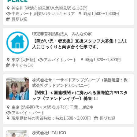
神奈川 [横浜市鶴見区/京急鶴見駅 徒歩2分]
中途,パート,副業/パラレルキャリア
時給1,500〜1,800円
長期歓迎
特定非営利活動法人 みんなの家
【障がい児・者支援】支援スタッフ大募集！1人1
人にじっくりと向き合う仕事です。
東京 [大田区]
アルバイト,パート
時給1,320〜1,800円
半年からOK
株式会社サニーサイドアップグループ（業務運営：株
式会社グッドアンドカンパニー）
【関東】＜国連機関＞に携われる国際協力PRスタ
ッフ《ファンドレイザー》募集！!
東京 [渋谷区/代々木駅 徒歩7分], 千葉 ...他2件
アルバイト,パート
現場勤務時の実質時給：時給1,500〜2,000円
長期歓迎
株式会社LITALICO