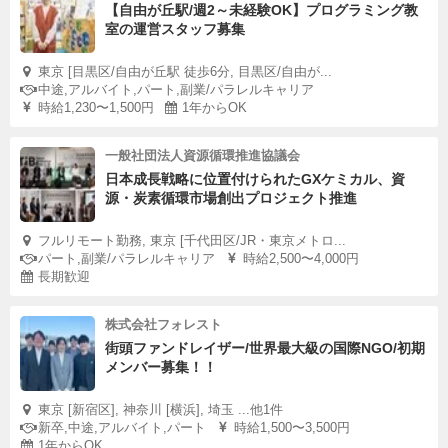
【自由が丘駅/週2～未経験OK】プログラミング教
室の運営スタッフ募集
東京 [目黒区/自由が丘駅 徒歩6分, 目黒区/自由が...
中途,アルバイト,パート,副業/パラレルキャリア
時給1,230〜1,500円
1年からOK
一般社団法人資源循環推進協議会
日本成長戦略に位置付けられたGXケミカル、資
源・炭素循環市場創出プロジェクト推進
フルリモート勤務, 東京 [千代田区/JR・東京メトロ...
パート,副業/パラレルキャリア
時給2,500〜4,000円
長期歓迎
株式会社フォレスト
街頭ファンドレイザー/世界最大級の国際NGO/初期
メンバー募集！！
東京 [新宿区], 神奈川 [横浜], 埼玉 ...他1件
新卒,中途,アルバイト,パート
時給1,500〜3,500円
1年からOK