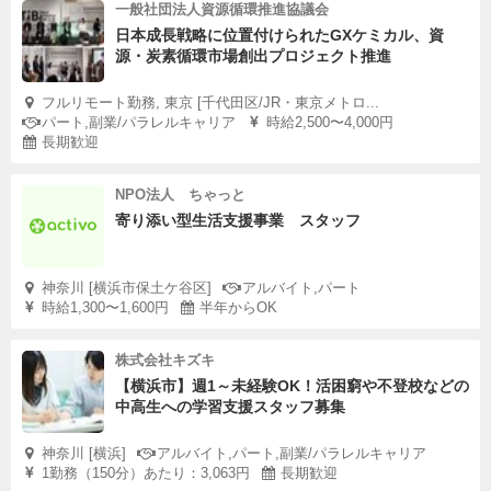
一般社団法人資源循環推進協議会
日本成長戦略に位置付けられたGXケミカル、資
源・炭素循環市場創出プロジェクト推進
フルリモート勤務, 東京 [千代田区/JR・東京メトロ...
パート,副業/パラレルキャリア
時給2,500〜4,000円
長期歓迎
NPO法人 ちゃっと
寄り添い型生活支援事業 スタッフ
神奈川 [横浜市保土ケ谷区]
アルバイト,パート
時給1,300〜1,600円
半年からOK
株式会社キズキ
【横浜市】週1～未経験OK！活困窮や不登校などの
中高生への学習支援スタッフ募集
神奈川 [横浜]
アルバイト,パート,副業/パラレルキャリア
1勤務（150分）あたり：3,063円
長期歓迎