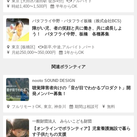
東京 [大田区/蒲田駅 徒歩4分]
アルバイト
時給1,400〜1,500円
半年からOK
バタフライ中野・バタフライ板橋（株式会社BCS)
障がい児、者の笑顔と共に働き、共に成長しよ
う！ バタフライ中野、板橋 各種募集
東京 [板橋区]
新卒,中途,アルバイト,パート
月給250,000〜350,000円
1年からOK
関連ボランティア
nooto SOUND DESIGN
聴覚障害者向けの「音が目でわかるプロダクト」開
発メンバー募集！
フルリモートOK, 東京, 神奈川
期間は相談可
無料
一般財団法人 みらいこども財団
【オンラインでボランティア】児童養護施設で暮ら
す子供たちの支援