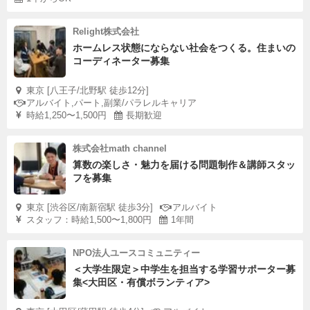
Relight株式会社
ホームレス状態にならない社会をつくる。住まいの
コーディネーター募集
東京 [八王子/北野駅 徒歩12分]
アルバイト,パート,副業/パラレルキャリア
時給1,250〜1,500円
長期歓迎
株式会社math channel
算数の楽しさ・魅力を届ける問題制作＆講師スタッ
フを募集
東京 [渋谷区/南新宿駅 徒歩3分]
アルバイト
スタッフ：時給1,500〜1,800円
1年間
NPO法人ユースコミュニティー
＜大学生限定＞中学生を担当する学習サポーター募
集<大田区・有償ボランティア>