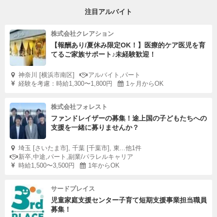
注目アルバイト
株式会社クレアション
【報酬あり/夏休み限定OK！】医療的ケア医児を育
てるご家族サポート♪未経験歓迎！
神奈川 [横浜市南区]
アルバイト,パート
経験を考慮：時給1,300〜1,800円
1ヶ月からOK
株式会社フォレスト
ファンドレイザーの募集！途上国の子どもたちへの
支援を一緒に募りませんか？
埼玉 [さいたま市], 千葉 [千葉市], 東...他1件
新卒,中途,パート,副業/パラレルキャリア
時給1,500〜3,500円
1年からOK
サードプレイス
児童家庭支援センター子育て短期支援事業担当職員
募集！