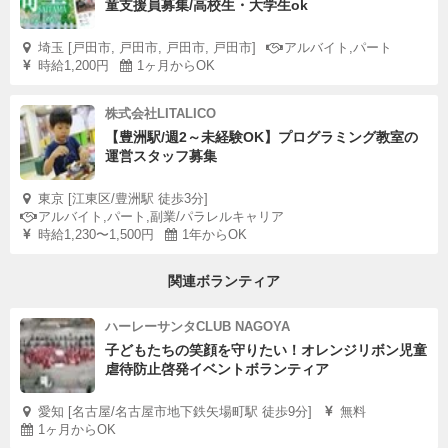
童支援員募集/高校生・大学生ok
埼玉 [戸田市, 戸田市, 戸田市, 戸田市]
アルバイト,パート
時給1,200円
1ヶ月からOK
株式会社LITALICO
【豊洲駅/週2～未経験OK】プログラミング教室の
運営スタッフ募集
東京 [江東区/豊洲駅 徒歩3分]
アルバイト,パート,副業/パラレルキャリア
時給1,230〜1,500円
1年からOK
関連ボランティア
ハーレーサンタCLUB NAGOYA
子どもたちの笑顔を守りたい！オレンジリボン児童
虐待防止啓発イベントボランティア
愛知 [名古屋/名古屋市地下鉄矢場町駅 徒歩9分]
無料
1ヶ月からOK