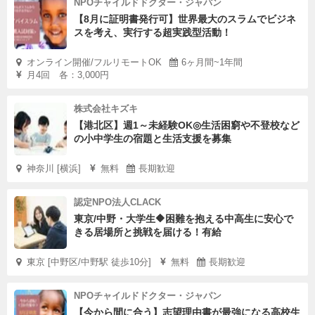
NPOチャイルドドクター・ジャパン
【8月に証明書発行可】世界最大のスラムでビジネ
スを考え、実行する超実践型活動！
オンライン開催/フルリモートOK
6ヶ月間~1年間
月4回 各：3,000円
株式会社キズキ
【港北区】週1～未経験OK◎生活困窮や不登校など
の小中学生の宿題と生活支援を募集
神奈川 [横浜]
無料
長期歓迎
認定NPO法人CLACK
東京/中野・大学生🔶困難を抱える中高生に安心で
きる居場所と挑戦を届ける！有給
東京 [中野区/中野駅 徒歩10分]
無料
長期歓迎
NPOチャイルドドクター・ジャパン
【今から間に合う】志望理由書が最強になる高校生