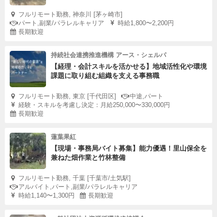
フルリモート勤務, 神奈川 [茅ヶ崎市]
パート,副業/パラレルキャリア
時給1,800〜2,200円
長期歓迎
持続社会連携推進機構 アース・シェルパ
【経理・会計スキルを活かせる】地域活性化や環境
課題に取り組む組織を支える事務職
フルリモート勤務, 東京 [千代田区]
中途,パート
経験・スキルを考慮し決定：月給250,000〜330,000円
長期歓迎
蓮葉果紅
【現場・事務局バイト募集】能力優遇！里山保全を
兼ねた畑作業と竹林整備
フルリモート勤務, 千葉 [千葉市/土気駅]
アルバイト,パート,副業/パラレルキャリア
時給1,140〜1,300円
長期歓迎