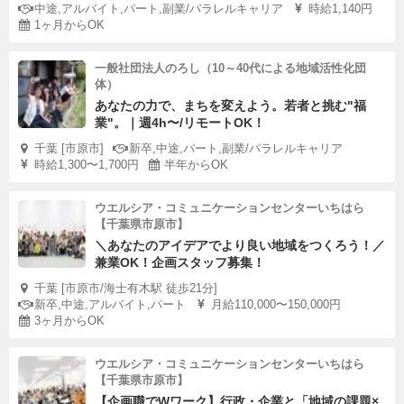
中途,アルバイト,パート,副業/パラレルキャリア
時給1,140円
1ヶ月からOK
一般社団法人のろし（10～40代による地域活性化団
体）
あなたの力で、まちを変えよう。若者と挑む"福
業"。｜週4h〜/リモートOK！
千葉 [市原市]
新卒,中途,パート,副業/パラレルキャリア
時給1,300〜1,700円
半年からOK
ウエルシア・コミュニケーションセンターいちはら
【千葉県市原市】
＼あなたのアイデアでより良い地域をつくろう！／
兼業OK！企画スタッフ募集！
千葉 [市原市/海士有木駅 徒歩21分]
新卒,中途,アルバイト,パート
月給110,000〜150,000円
3ヶ月からOK
ウエルシア・コミュニケーションセンターいちはら
【千葉県市原市】
【企画職でWワーク】行政・企業と「地域の課題×