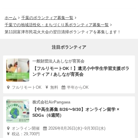
ホーム
千葉のボランティア募集一覧
千葉での地域活性化・まちづくり系ボランティア募集一覧
第11回富津市民花火大会の翌日清掃ボランティアを募集します！
注目ボランティア
一般財団法人あしなが育英会
【フルリモートOK！】遺児小中学生学習支援ボラ
ンティア / あしなが育英会
フルリモートOK
無料
半年からOK
株式会社AirPangaea
【中高生募集 8/26〜9/30】オンライン留学 ×
SDGs（6週間）
オンライン開催
2026年8月26日(水)~9月30日(水)
税込：29,700円