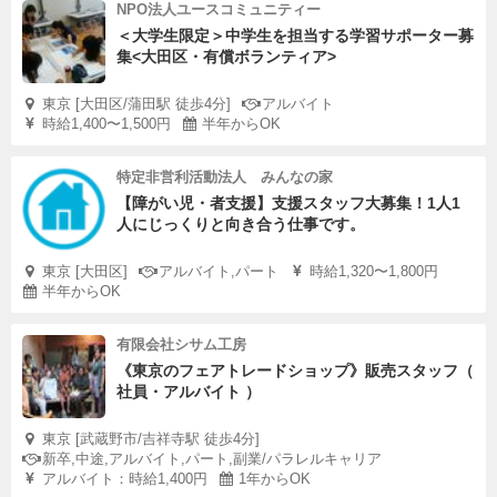
NPO法人ユースコミュニティー
＜大学生限定＞中学生を担当する学習サポーター募
集<大田区・有償ボランティア>
東京 [大田区/蒲田駅 徒歩4分]
アルバイト
時給1,400〜1,500円
半年からOK
特定非営利活動法人 みんなの家
【障がい児・者支援】支援スタッフ大募集！1人1
人にじっくりと向き合う仕事です。
東京 [大田区]
アルバイト,パート
時給1,320〜1,800円
半年からOK
有限会社シサム工房
《東京のフェアトレードショップ》販売スタッフ（
社員・アルバイト ）
東京 [武蔵野市/吉祥寺駅 徒歩4分]
新卒,中途,アルバイト,パート,副業/パラレルキャリア
アルバイト：時給1,400円
1年からOK