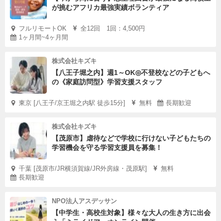
が挑むアフリカ最強実績ボランティア
フルリモートOK
全12回 1回：4,500円
1ヶ月間~4ヶ月間
株式会社キズキ
【八王子堀之内】週1～OK◎不登校などの子どもへ
の《家庭訪問型》学習支援スタッフ
東京 [八王子/京王堀之内駅 徒歩15分]
無料
長期歓迎
株式会社キズキ
【茂原市】虐待などで学校に行けない子どもたちの
学習機会を守る学習支援員を募集！
千葉 [茂原市/JR横須賀線/JR外房線・茂原駅]
無料
長期歓迎
NPO法人アスデッサン
【中学生・高校生対象】様々な大人の生き方に出会