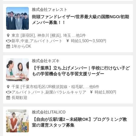
株式会社フォレスト
街頭ファンドレイザー/世界最大級の国際NGO/初期
メンバー募集！！
東京 [新宿区], 神奈川 [横浜], 埼玉 ...他1件
新卒,中途,アルバイト,パート
時給1,500〜3,500円
1年からOK
株式会社キズキ
【千葉県】立ち上げメンバー｜学校に行けない子ど
もの学習機会を守る学習支援リーダー
千葉 [千葉市稲毛区/JR横須賀線・稲毛駅, ...他6件
アルバイト,パート,副業/パラレルキャリア
時給1,800円
長期歓迎
株式会社LITALICO
【自由が丘駅/週2～未経験OK】プログラミング教
室の運営スタッフ募集