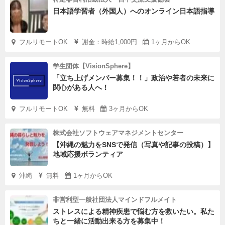
日本語学習者（外国人）へのオンライン日本語指導
フルリモートOK
謝金：時給1,000円
1ヶ月からOK
学生団体【VisionSphere】
「立ち上げメンバー募集！！」政治や若者の未来に
関心がある人へ！
フルリモートOK
無料
3ヶ月からOK
株式会社ソフトウェアマネジメントセンター
【沖縄の魅力をSNSで発信（写真や記事の投稿）】
地域応援ボランティア
沖縄
無料
1ヶ月からOK
非営利型一般社団法人マインドフルメイト
ストレスによる精神疾患で悩む方を救いたい。私た
ちと一緒に活動出来る方を募集中！