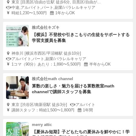
東京 [目黒区/自由が丘駅 徒歩6分, 目黒区/自由が...
中途,アルバイト,パート,副業/パラレルキャリア
時給1,230〜1,500円
1年からOK
株式会社キズキ
【横浜】不登校や引きこもりの生徒をサポートする
学習支援員を募集
神奈川 [横浜市西区/平沼橋駅 徒歩10分]
アルバイト,パート,副業/パラレルキャリア
1コマ（90分）あたり：1,890〜5,500円
半年からOK
株式会社math channel
算数の楽しさ・魅力を届ける算数教室math
channelで講師スタッフを募集
東京 [渋谷区/南新宿駅 徒歩3分]
アルバイト
講師スタッフ：時給1,500〜1,800円
1年間
merry attic
【夏休み短期】子どもたちの夏休みを鮮やかに！学