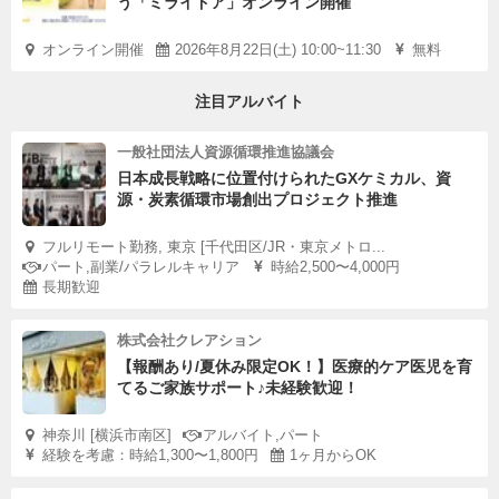
う「ミライドア」オンライン開催
オンライン開催
2026年8月22日(土) 10:00~11:30
無料
注目アルバイト
一般社団法人資源循環推進協議会
日本成長戦略に位置付けられたGXケミカル、資
源・炭素循環市場創出プロジェクト推進
フルリモート勤務, 東京 [千代田区/JR・東京メトロ...
パート,副業/パラレルキャリア
時給2,500〜4,000円
長期歓迎
株式会社クレアション
【報酬あり/夏休み限定OK！】医療的ケア医児を育
てるご家族サポート♪未経験歓迎！
神奈川 [横浜市南区]
アルバイト,パート
経験を考慮：時給1,300〜1,800円
1ヶ月からOK