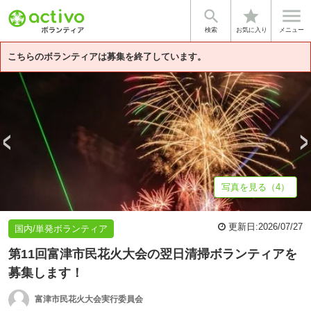


star
基本情報
募集詳細
体験談・雰囲気
団体情報
検索
お気に入り
メニュー
こちらのボランティアは募集を終了しています。
写真を見る（4）
更新日:
2026/07/27
国内/単発ボランティア
第11回富津市民花火大会の翌日清掃ボランティアを
募集します！
富津市民花火大会実行委員会