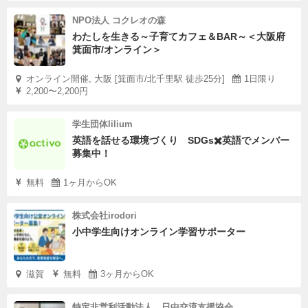
NPO法人 コクレオの森
わたしを生きる～子育てカフェ＆BAR～＜大阪府
箕面市/オンライン＞
オンライン開催, 大阪 [箕面市/北千里駅 徒歩25分]
1日限り
2,200〜2,200円
学生団体lilium
英語を話せる環境づくり SDGs✖️英語でメンバー
募集中！
無料
1ヶ月からOK
株式会社irodori
小中学生向けオンライン学習サポーター
滋賀
無料
3ヶ月からOK
特定非営利活動法人 日中交流支援協会