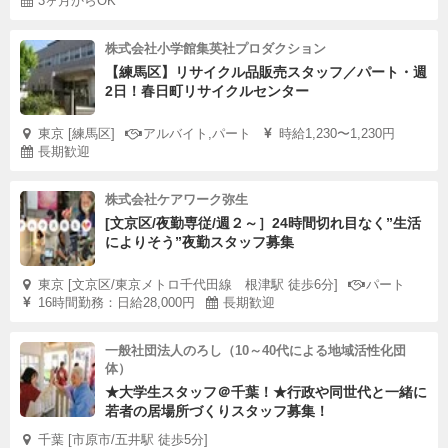
3ヶ月からOK
株式会社小学館集英社プロダクション
【練馬区】リサイクル品販売スタッフ／パート・週
2日！春日町リサイクルセンター
東京 [練馬区]
アルバイト,パート
時給1,230〜1,230円
長期歓迎
株式会社ケアワーク弥生
[文京区/夜勤専従/週２～］24時間切れ目なく”生活
によりそう”夜勤スタッフ募集
東京 [文京区/東京メトロ千代田線 根津駅 徒歩6分]
パート
16時間勤務：日給28,000円
長期歓迎
一般社団法人のろし（10～40代による地域活性化団
体）
★大学生スタッフ＠千葉！★行政や同世代と一緒に
若者の居場所づくりスタッフ募集！
千葉 [市原市/五井駅 徒歩5分]