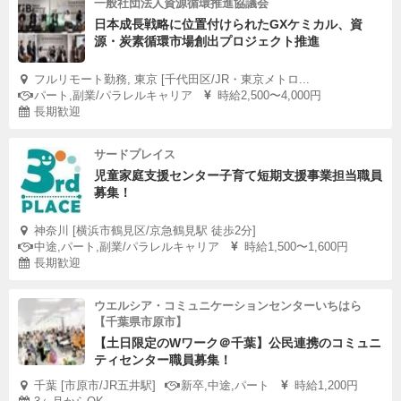
一般社団法人資源循環推進協議会
日本成長戦略に位置付けられたGXケミカル、資
源・炭素循環市場創出プロジェクト推進
フルリモート勤務, 東京 [千代田区/JR・東京メトロ...
パート,副業/パラレルキャリア
時給2,500〜4,000円
長期歓迎
サードプレイス
児童家庭支援センター子育て短期支援事業担当職員
募集！
神奈川 [横浜市鶴見区/京急鶴見駅 徒歩2分]
中途,パート,副業/パラレルキャリア
時給1,500〜1,600円
長期歓迎
ウエルシア・コミュニケーションセンターいちはら
【千葉県市原市】
【土日限定のWワーク＠千葉】公民連携のコミュニ
ティセンター職員募集！
千葉 [市原市/JR五井駅]
新卒,中途,パート
時給1,200円