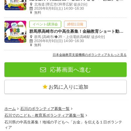
北海道 [帯広市/JR帯広駅 徒歩2分]
2026年8月8日(土) 14:00~16:30
無料
イベント/講演会
締切1日前
群馬県高崎市の中高生募集！金融教育ショート動画制作のボランティア型ワークショップ
群馬 [高崎市/◆JR・上信電鉄高崎駅 徒歩6分]
2026年8月9日(日) 14:00~16:30
無料
日本金融教育支援機構のボランティアをもっと見る
応募画面へ進む
お気に入りに追加
ホーム
石川のボランティア募集一覧
石川でのこども・教育系ボランティア募集一覧
石川県の中高生募集！地域の子どもへ「お金」を伝える１日ボランテ
ィア