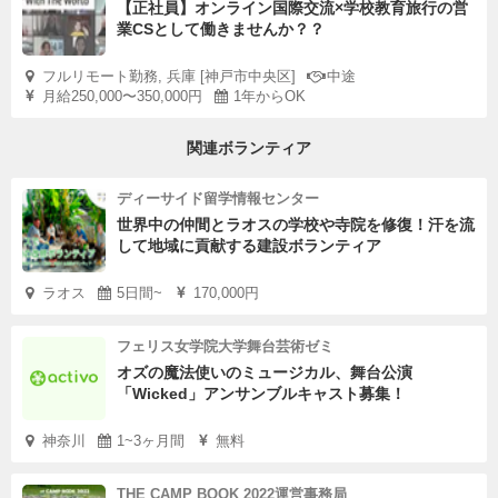
【正社員】オンライン国際交流×学校教育旅行の営
業CSとして働きませんか？？
フルリモート勤務, 兵庫 [神戸市中央区]
中途
月給250,000〜350,000円
1年からOK
関連ボランティア
ディーサイド留学情報センター
世界中の仲間とラオスの学校や寺院を修復！汗を流
して地域に貢献する建設ボランティア
ラオス
5日間~
170,000円
フェリス女学院大学舞台芸術ゼミ
オズの魔法使いのミュージカル、舞台公演
「Wicked」アンサンブルキャスト募集！
神奈川
1~3ヶ月間
無料
THE CAMP BOOK 2022運営事務局