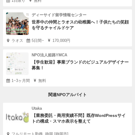
1日限り
無料
ディーサイド留学情報センター
世界中の仲間とラオスの幼稚園へ！子供たちの笑顔
を守るチャイルドケア
ラオス
5日間~
170,000円
NPO法人姫路YMCA
【学生歓迎】事業ブランドのビジュアルデザイナー
募集！
1~3ヶ月間
無料
関連NPOアルバイト
Utaka
【業務委託・商用実績不問】既存WordPressサイ
トの構成・スマホ表示を整えて
フルリモート勤務, 静岡 [静岡市]