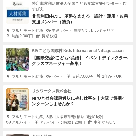
特定非営利活動法人全国こども食堂支援センター・む
すびえ
非営利団体のICT基盤を支える｜設計・運用・改善
支援メンバー（請負）
フルリモート勤務
中途,パート,副業/パラレルキャリア
時給2,000円
長期歓迎
KIVこども国際村 Kids International Village Japan
【国際交流×こども×英語】 イベントディレクター/
クラスマネージャー募集！
フルリモート勤務
パート
日給7,000円
1年からOK
リタワークス株式会社
NPOと社会課題解決に挑む仕事を｜大阪で長期イ
ンターンしませんか？
フルリモート勤務, 大阪 [大阪市/肥後橋駅 徒歩15分]
アルバイト
アルバイト：時給1,280円
半年からOK