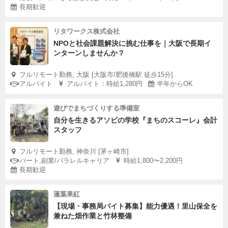
長期歓迎
リタワークス株式会社
NPOと社会課題解決に挑む仕事を｜大阪で長期イ
ンターンしませんか？
フルリモート勤務, 大阪 [大阪市/肥後橋駅 徒歩15分]
アルバイト
アルバイト：時給1,280円
半年からOK
遊びでまちづくりする準備室
自分を生きるアソビの学校『まちのスコーレ』会計
スタッフ
フルリモート勤務, 神奈川 [茅ヶ崎市]
パート,副業/パラレルキャリア
時給1,800〜2,200円
長期歓迎
蓮葉果紅
【現場・事務局バイト募集】能力優遇！里山保全を
兼ねた畑作業と竹林整備