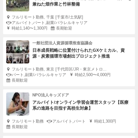
兼ねた畑作業と竹林整備
フルリモート勤務, 千葉 [千葉市/土気駅]
アルバイト,パート,副業/パラレルキャリア
時給1,140〜1,300円
長期歓迎
一般社団法人資源循環推進協議会
日本成長戦略に位置付けられたGXケミカル、資
源・炭素循環市場創出プロジェクト推進
フルリモート勤務, 東京 [千代田区/JR・東京メトロ...
パート,副業/パラレルキャリア
時給2,500〜4,000円
長期歓迎
NPO法人キッズドア
アルバイト/オンライン学習会運営スタッフ【医療
系の進路を目指す高校生対象】
フルリモート勤務
アルバイト,パート
時給1,300円
長期歓迎