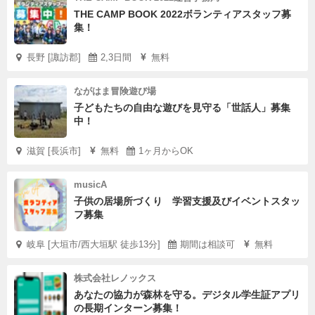
THE CAMP BOOK 2022ボランティアスタッフ募
集！
長野 [諏訪郡]
2,3日間
無料
ながはま冒険遊び場
子どもたちの自由な遊びを見守る「世話人」募集
中！
滋賀 [長浜市]
無料
1ヶ月からOK
musicA
子供の居場所づくり 学習支援及びイベントスタッ
フ募集
岐阜 [大垣市/西大垣駅 徒歩13分]
期間は相談可
無料
株式会社レノックス
あなたの協力が森林を守る。デジタル学生証アプリ
の長期インターン募集！