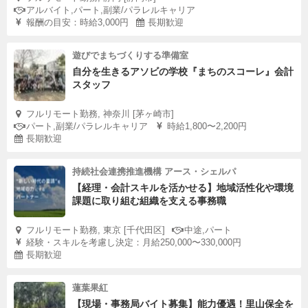
アルバイト,パート,副業/パラレルキャリア
報酬の目安：時給3,000円
長期歓迎
遊びでまちづくりする準備室
自分を生きるアソビの学校『まちのスコーレ』会計
スタッフ
フルリモート勤務, 神奈川 [茅ヶ崎市]
パート,副業/パラレルキャリア
時給1,800〜2,200円
長期歓迎
持続社会連携推進機構 アース・シェルパ
【経理・会計スキルを活かせる】地域活性化や環境
課題に取り組む組織を支える事務職
フルリモート勤務, 東京 [千代田区]
中途,パート
経験・スキルを考慮し決定：月給250,000〜330,000円
長期歓迎
蓮葉果紅
【現場・事務局バイト募集】能力優遇！里山保全を