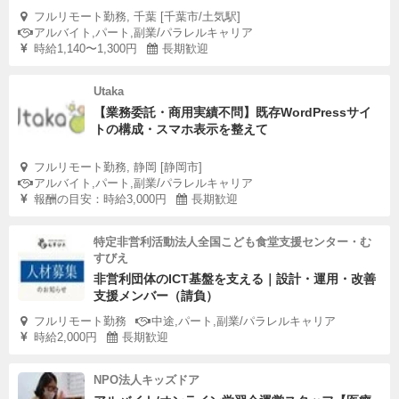
フルリモート勤務, 千葉 [千葉市/土気駅]
アルバイト,パート,副業/パラレルキャリア
時給1,140〜1,300円
長期歓迎
Utaka
【業務委託・商用実績不問】既存WordPressサイ
トの構成・スマホ表示を整えて
フルリモート勤務, 静岡 [静岡市]
アルバイト,パート,副業/パラレルキャリア
報酬の目安：時給3,000円
長期歓迎
特定非営利活動法人全国こども食堂支援センター・む
すびえ
非営利団体のICT基盤を支える｜設計・運用・改善
支援メンバー（請負）
フルリモート勤務
中途,パート,副業/パラレルキャリア
時給2,000円
長期歓迎
NPO法人キッズドア