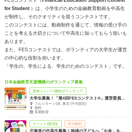
FESコンテスト（
Financial Education Support Contest
for Student
）は、小学生のための金融教育動画を中高生
が制作し、そのクオリティを競うコンテストです。
このコンテストには、動画制作を通じて、情報の受け手の
ことを考える大切さについて中高生に知ってもらう狙いも
あります。
また、FESコンテストでは、ボランティアの大学生が運営
の中心的な役割を担います。
「学生の、学生による、学生のためのコンテスト」です。
日本金融教育支援機構のボランティア募集
団体メンバー/継続ボランティア
大学生募集！「第4回FESコンテスト®」運営委員 金融教育動画コンテスト
フルリモートOK, 東京 [千代田区]
無料
長期歓迎
イベント/講演会
本日締切
北海道の中高生募集！地域の子どもへ「お金」を伝える１日ボランティア