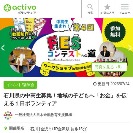


star
基本情報
募集詳細
体験談・雰囲気
法人情報
検索
お気に入り
メニュー
写真を見る（8）
更新日:
2026/07/24
イベント/講演会
石川県の中高生募集！地域の子どもへ「お金」を伝
える１日ボランティア
一般社団法人日本金融教育支援機構
開催場所
石川 [金沢市/JR金沢駅 徒歩15分]