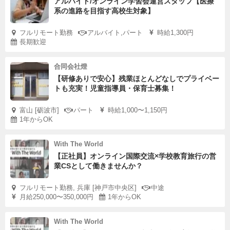
アルバイト/オンライン学習会運営スタッフ【医療
系の進路を目指す高校生対象】
フルリモート勤務
アルバイト,パート
時給1,300円
長期歓迎
合同会社燈
【研修ありで安心】残業ほとんどなしでプライベー
トも充実！児童指導員・保育士募集！
富山 [砺波市]
パート
時給1,000〜1,150円
1年からOK
With The World
【正社員】オンライン国際交流×学校教育旅行の営
業CSとして働きませんか？
フルリモート勤務, 兵庫 [神戸市中央区]
中途
月給250,000〜350,000円
1年からOK
With The World