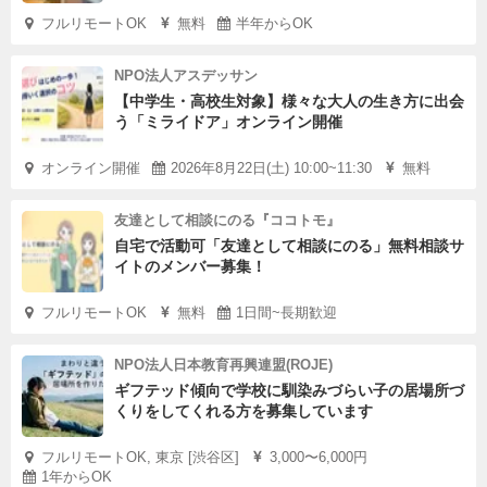
フルリモートOK
無料
半年からOK
NPO法人アスデッサン
【中学生・高校生対象】様々な大人の生き方に出会
う「ミライドア」オンライン開催
オンライン開催
2026年8月22日(土) 10:00~11:30
無料
友達として相談にのる『ココトモ』
自宅で活動可「友達として相談にのる」無料相談サ
イトのメンバー募集！
フルリモートOK
無料
1日間~長期歓迎
NPO法人日本教育再興連盟(ROJE)
ギフテッド傾向で学校に馴染みづらい子の居場所づ
くりをしてくれる方を募集しています
フルリモートOK, 東京 [渋谷区]
3,000〜6,000円
1年からOK