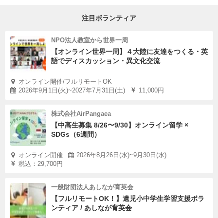
注目ボランティア
NPO法人教室から世界一周
【オンライン世界一周】４大陸に友達をつくる・英
語でディスカッション・異文化交流
オンライン開催/フルリモートOK
2026年9月1日(火)~2027年7月31日(土)
11,000円
株式会社AirPangaea
【中高生募集 8/26〜9/30】オンライン留学 ×
SDGs（6週間）
オンライン開催
2026年8月26日(水)~9月30日(水)
税込：29,700円
一般財団法人あしなが育英会
【フルリモートOK！】遺児小中学生学習支援ボラ
ンティア / あしなが育英会