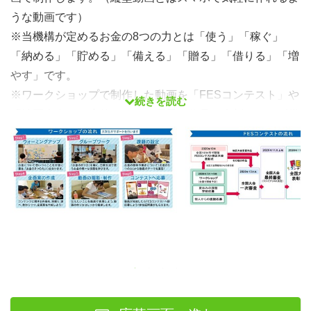
うな動画です）
※当機構が定めるお金の8つの力とは「使う」「稼ぐ」
「納める」「貯める」「備える」「贈る」「借りる」「増
やす」です。
※ワークショップで制作した動画を「FESコンテスト」や
続きを読む
「地区大会」に応募すると、優秀な作品は表彰され、副賞
もあります。昨年度の受賞作品は、小学生向け教材として
消費者庁のポータルサイトに登録されています。
※作った動画をコンテストに応募した方には「証明書」を
発行しています。ワークショップ参加だけでは発行はでき
ません。
【このワークショップは、ロート子どもの夢基金の助成を
活用して行われます】