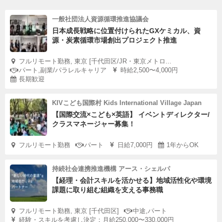
一般社団法人資源循環推進協議会
日本成長戦略に位置付けられたGXケミカル、資
源・炭素循環市場創出プロジェクト推進
フルリモート勤務, 東京 [千代田区/JR・東京メトロ...
パート,副業/パラレルキャリア
時給2,500〜4,000円
長期歓迎
KIVこども国際村 Kids International Village Japan
【国際交流×こども×英語】 イベントディレクター/
クラスマネージャー募集！
フルリモート勤務
パート
日給7,000円
1年からOK
持続社会連携推進機構 アース・シェルパ
【経理・会計スキルを活かせる】地域活性化や環境
課題に取り組む組織を支える事務職
フルリモート勤務, 東京 [千代田区]
中途,パート
経験・スキルを考慮し決定：月給250,000〜330,000円