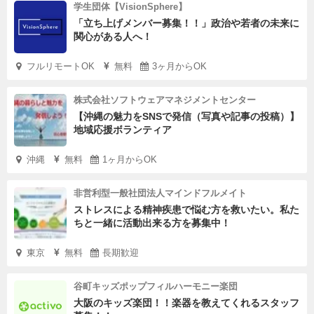
学生団体【VisionSphere】
「立ち上げメンバー募集！！」政治や若者の未来に
関心がある人へ！
フルリモートOK
無料
3ヶ月からOK
株式会社ソフトウェアマネジメントセンター
【沖縄の魅力をSNSで発信（写真や記事の投稿）】
地域応援ボランティア
沖縄
無料
1ヶ月からOK
非営利型一般社団法人マインドフルメイト
ストレスによる精神疾患で悩む方を救いたい。私た
ちと一緒に活動出来る方を募集中！
東京
無料
長期歓迎
谷町キッズポップフィルハーモニー楽団
大阪のキッズ楽団！！楽器を教えてくれるスタッフ