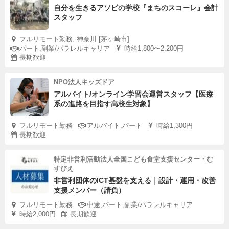
自分を生きるアソビの学校『まちのスコーレ』会計
スタッフ
フルリモート勤務, 神奈川 [茅ヶ崎市]
パート,副業/パラレルキャリア
時給1,800〜2,200円
長期歓迎
NPO法人キッズドア
アルバイト/オンライン学習会運営スタッフ【医療
系の進路を目指す高校生対象】
フルリモート勤務
アルバイト,パート
時給1,300円
長期歓迎
特定非営利活動法人全国こども食堂支援センター・む
すびえ
非営利団体のICT基盤を支える｜設計・運用・改善
支援メンバー（請負）
フルリモート勤務
中途,パート,副業/パラレルキャリア
時給2,000円
長期歓迎