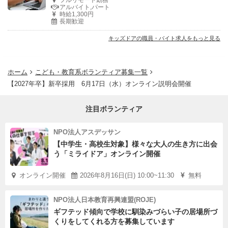
フルリモート勤務
アルバイト,パート
時給1,300円
長期歓迎
キッズドアの職員・バイト求人をもっと見る
ホーム
こども・教育系ボランティア募集一覧
【2027年卒】新卒採用 6月17日（水）オンライン説明会開催
注目ボランティア
NPO法人アスデッサン
【中学生・高校生対象】様々な大人の生き方に出会
う「ミライドア」オンライン開催
オンライン開催
2026年8月16日(日) 10:00~11:30
無料
NPO法人日本教育再興連盟(ROJE)
ギフテッド傾向で学校に馴染みづらい子の居場所づ
くりをしてくれる方を募集しています