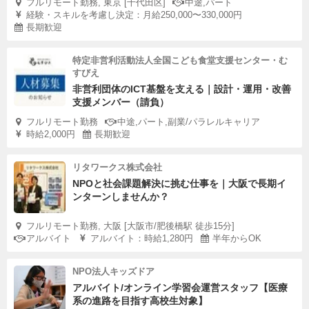
フルリモート勤務, 東京 [千代田区]
中途,パート
経験・スキルを考慮し決定：月給250,000〜330,000円
長期歓迎
特定非営利活動法人全国こども食堂支援センター・む
すびえ
非営利団体のICT基盤を支える｜設計・運用・改善
支援メンバー（請負）
フルリモート勤務
中途,パート,副業/パラレルキャリア
時給2,000円
長期歓迎
リタワークス株式会社
NPOと社会課題解決に挑む仕事を｜大阪で長期イ
ンターンしませんか？
フルリモート勤務, 大阪 [大阪市/肥後橋駅 徒歩15分]
アルバイト
アルバイト：時給1,280円
半年からOK
NPO法人キッズドア
アルバイト/オンライン学習会運営スタッフ【医療
系の進路を目指す高校生対象】