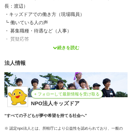
長：渡辺）
・キッズドアでの働き方（現場職員）
┗ 働いている人の声
・ 募集職種・待遇など（人事）
・ 質疑応答
続きを読む
●参加対象者
法人情報
2027年3月に四年制大学または大学院を卒業（見込み）の
方
●その他
+ フォローして最新情報を受け取る
・ プログラムの内容は予告なく変更させていただくこと
NPO法人キッズドア
があります。
・このフォームに入力していただく個人情報の利用目的
“すべての子どもが夢や希望を持てる社会へ”
は、以下の通りです。
※ 認定npo法人とは、所轄庁により公益性を認められており、一般の
① 説明会申し込み状況とりまとめ