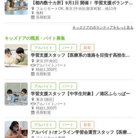
【都内数十カ所】9月1日 開催！ 学習支援ボランティア合同説明会＠オンライン
フルリモートOK, 東京 [中央区/新富町駅 ...他11件
無料
長期歓迎
キッズドアのボランティアをもっと見る
キッズドアの職員・バイト募集
アルバイト
パート
新着
学習支援スタッフ【医療系の進路を目指す高校生対象】／メディカルコース
東京 [中央区]
アルバイト,パート
時給1,300円
長期歓迎
アルバイト
パート
学習支援スタッフ【中学生対象】／港区ふらっぱー
東京 [港区]
アルバイト,パート
時給1,300円
長期歓迎
アルバイト
パート
新着
アルバイト/オンライン学習会運営スタッフ【医療系の進路を目指す高校生対象】