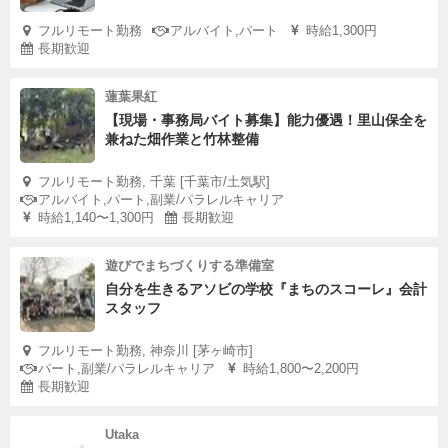
フルリモート勤務
アルバイト,パート
時給1,300円
長期歓迎
蓮葉果紅
【現場・事務局バイト募集】能力優遇！里山保全を
兼ねた畑作業と竹林整備
フルリモート勤務, 千葉 [千葉市/土気駅]
アルバイト,パート,副業/パラレルキャリア
時給1,140〜1,300円
長期歓迎
遊びでまちづくりする準備室
自分を生きるアソビの学校『まちのスコーレ』会計
スタッフ
フルリモート勤務, 神奈川 [茅ヶ崎市]
パート,副業/パラレルキャリア
時給1,800〜2,200円
長期歓迎
Utaka