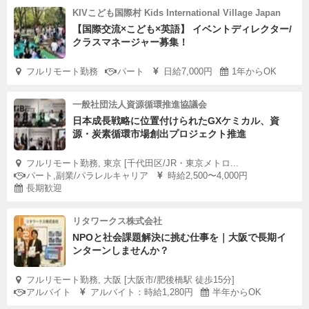
KIVこども国際村 Kids International Village Japan
【国際交流×こども×英語】 イベントディレクター/
クラスマネージャー募集！
フルリモート勤務
パート
日給7,000円
1年からOK
一般社団法人資源循環推進協議会
日本成長戦略に位置付けられたGXケミカル、資
源・炭素循環市場創出プロジェクト推進
フルリモート勤務, 東京 [千代田区/JR・東京メトロ...
パート,副業/パラレルキャリア
時給2,500〜4,000円
長期歓迎
リタワークス株式会社
NPOと社会課題解決に挑む仕事を｜大阪で長期イ
ンターンしませんか？
フルリモート勤務, 大阪 [大阪市/肥後橋駅 徒歩15分]
アルバイト
アルバイト：時給1,280円
半年からOK