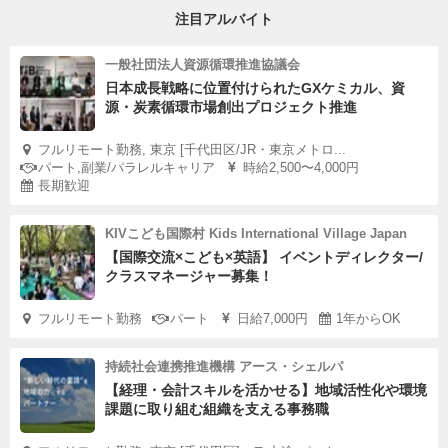
注目アルバイト
一般社団法人資源循環推進協議会
日本成長戦略に位置付けられたGXケミカル、資
源・炭素循環市場創出プロジェクト推進
フルリモート勤務, 東京 [千代田区/JR・東京メトロ...
パート,副業/パラレルキャリア
時給2,500〜4,000円
長期歓迎
KIVこども国際村 Kids International Village Japan
【国際交流×こども×英語】 イベントディレクター/
クラスマネージャー募集！
フルリモート勤務
パート
日給7,000円
1年からOK
持続社会連携推進機構 アース・シェルパ
【経理・会計スキルを活かせる】地域活性化や環境
課題に取り組む組織を支える事務職