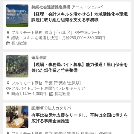
持続社会連携推進機構 アース・シェルパ
【経理・会計スキルを活かせる】地域活性化や環境
課題に取り組む組織を支える事務職
フルリモート勤務, 東京 [千代田区]
中途,パート
経験・スキルを考慮し決定：月給250,000〜330,000円
長期歓迎
蓮葉果紅
【現場・事務局バイト募集】能力優遇！里山保全を
兼ねた畑作業と竹林整備
フルリモート勤務, 千葉 [千葉市/土気駅]
アルバイト,パート,副業/パラレルキャリア
時給1,140〜1,300円
長期歓迎
認定NPO法人カタリバ
有事は被災地支援をリードし、平時は全国に備えを
広げる事業企画推進
フルリモート勤務, 東京 [中野区/中野駅 徒歩6分]
中途