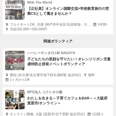
With The World
【正社員】オンライン国際交流×学校教育旅行の営
業CSとして働きませんか？
フルリモートOK, 兵庫 [神戸市中央区/旧居留地・大...
1年間~
月給250,000〜350,000円
関連ボランティア
ハーレーサンタCLUB NAGOYA
子どもたちの笑顔を守りたい！オレンジリボン児童
虐待防止啓発イベントボランティア
愛知 [名古屋/名古屋市地下鉄矢場町駅 徒歩9分]
無料
1ヶ月からOK
NPO法人 コクレオの森
わたしを生きる～子育てカフェ＆BAR～＜大阪府
箕面市/オンライン＞
オンライン開催, 大阪 [箕面市/北千里駅 徒歩25分]
1日限り