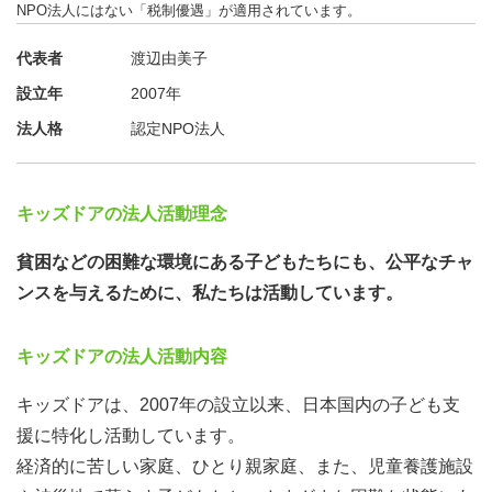
NPO法人にはない「税制優遇」が適用されています。
② キッズドアからの連絡、いただいたお問い合わせ等へ
の対応
代表者
渡辺由美子
個人情報につきましては、当法人「個人情報保護方針」に
設立年
2007年
則り厳正に管理いたします。
法人格
認定NPO法人
キッズドアの法人活動理念
貧困などの困難な環境にある子どもたちにも、公平なチャ
ンスを与えるために、私たちは活動しています。
キッズドアの法人活動内容
キッズドアは、2007年の設立以来、日本国内の子ども支
援に特化し活動しています。
経済的に苦しい家庭、ひとり親家庭、また、児童養護施設