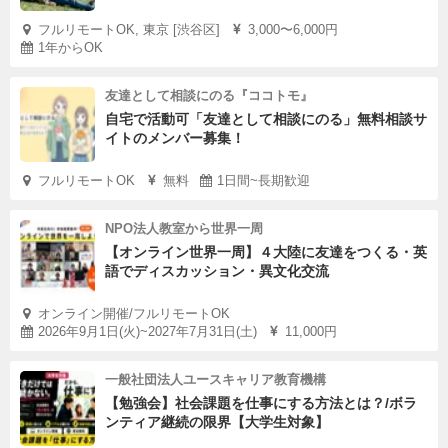
フルリモートOK, 東京 [渋谷区]
3,000〜6,000円
1年からOK
友達として相談にのる『ココトモ』
自宅で活動可「友達として相談にのる」無料相談サ
イトのメンバー募集！
フルリモートOK
無料
1日間~長期歓迎
NPO法人教室から世界一周
【オンライン世界一周】４大陸に友達をつくる・英
語でディスカッション・異文化交流
オンライン開催/フルリモートOK
2026年9月1日(火)~2027年7月31日(土)
11,000円
一般社団法人ユースキャリア教育機構
【勉強会】社会課題を仕事にする方法とは？/ボラ
ンティア継続の限界【大学生対象】