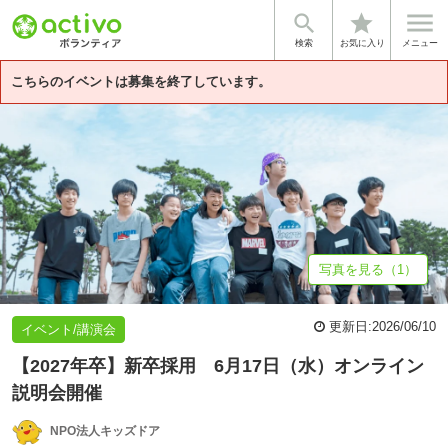


star
基本情報
募集詳細
法人情報
検索
お気に入り
メニュー
こちらのイベントは募集を終了しています。
写真を見る（1）
更新日:
2026/06/10
イベント/講演会
【2027年卒】新卒採用 6月17日（水）オンライン
説明会開催
NPO法人キッズドア