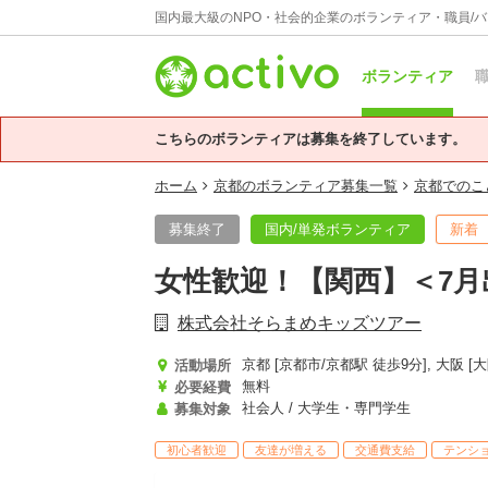
国内最大級のNPO・社会的企業のボランティア・職員/
ボランティア
職
こちらのボランティアは募集を終了しています。
ホーム
京都のボランティア募集一覧
京都でのこ
募集終了
国内/単発ボランティア
新着
女性歓迎！【関西】＜7
株式会社そらまめキッズツアー
活動場所
無料
必要経費
社会人 / 大学生・専門学生
募集対象
初心者歓迎
友達が増える
交通費支給
テンシ