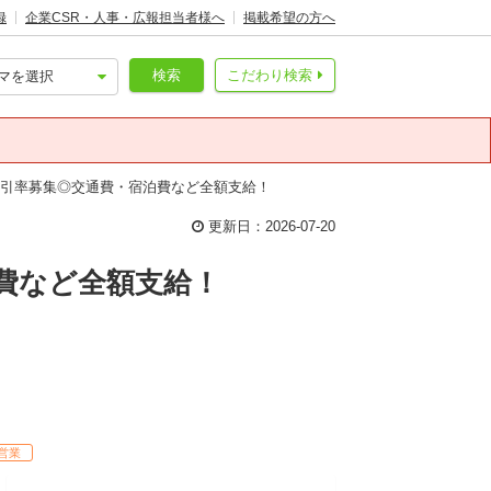
録
企業CSR・人事・広報担当者様へ
掲載希望の方へ
検索
こだわり検索
も引率募集◎交通費・宿泊費など全額支給！
更新日：2026-07-20
費など全額支給！
営業