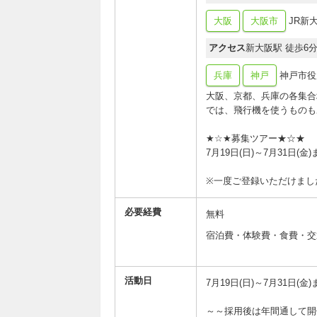
大阪
大阪市
JR新
アクセス
新大阪駅 徒歩6
兵庫
神戸
神戸市役所
大阪、京都、兵庫の各集合
では、飛行機を使うもの
★☆★募集ツアー★☆★
7月19日(日)～7月3
※一度ご登録いただけまし
必要経費
無料
宿泊費・体験費・
活動日
7月19日(日)～7月3
～～採用後は年間通して開