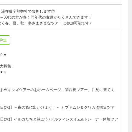
・滞在費全額弊社で負担します◎
代～30代の方が多く同年代の友達がたくさんできます！
なく春、夏、秋、冬さまざまなツアーに参加可能です♪
学生
☆★☆★
方も
大大募集！
★☆★☆
まめキッズツアーのおホームページ、関西夏ツアー』に見に来てく
)－22日(水)】～夜の森に出かけよう！～ カブトムシ＆クワガタ採集ツア
)～23日(木)】イルカたちと泳ごう♪ドルフィンスイム&トレーナー体験ツア