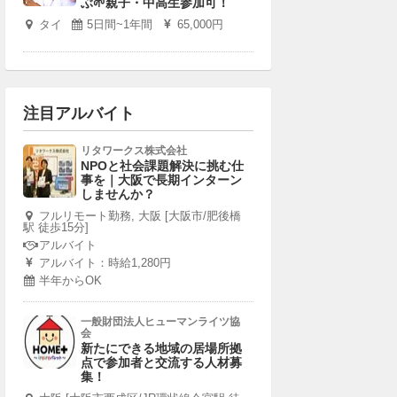
ぶ🌱親子・中高生参加可！
タイ
5日間~1年間
65,000円
注目アルバイト
リタワークス株式会社
NPOと社会課題解決に挑む仕
事を｜大阪で長期インターン
しませんか？
フルリモート勤務, 大阪 [大阪市/肥後橋
駅 徒歩15分]
アルバイト
アルバイト：時給1,280円
半年からOK
一般財団法人ヒューマンライツ協
会
新たにできる地域の居場所拠
点で参加者と交流する人材募
集！