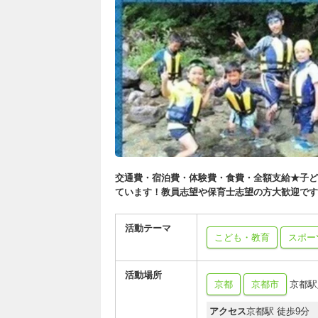
交通費・宿泊費・体験費・食費・全額支給★子ど
ています！教員志望や保育士志望の方大歓迎です
活動テーマ
こども・教育
スポー
活動場所
京都
京都市
京都駅
アクセス
京都駅 徒歩9分