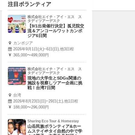
注目ボランティア
株式会社エイチ・アイ・エス ス
タディツアーデスク
【9/1出発催行決定】孤児院交
流＆アンコールワットカンボ
ジア6日間
カンボジア
2026年9月1日(火)~6日(日),他3日程
365,000〜499,000円
株式会社エイチ・アイ・エス ス
タディツアーデスク
現地の大学生とSDGs関連の
施設を視察しツアー企画に挑
戦！台湾7日間
台湾
2026年8月23日(日)~29日(土),他1日程
188,000〜296,000円
Sharing Eco Tour & Homestay
山岳民族ボランティア&ホー
ムステイ🌱タイ自然の中で学