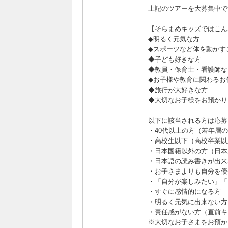
上記のツアーを大募集中
【そらまめキッズではこん
◆明るく元気な方
◆スポーツなど体を動かす
◆子ども好きな方
◆教員・保育士・看護師な
◆お子様や教育に関わるお
◆旅行が大好きな方
◆大切なお子様をお預か
以下に該当される方は応募
・40代以上の方（若年層
・高校生以下（高校卒業以
・日本国籍以外の方（日本
・日本語の読み書きが出来
・お子さまよりも自分を優
・「自分が楽しみたい」「
・すぐに感情的になる方
・明るく元気に出来ない方
・責任感がない方（直前キ
※大切なお子さまをお預か