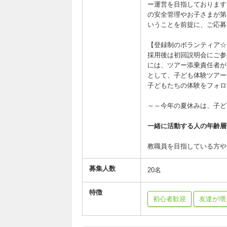
ー運営を目指しております
の安全管理やお子さまが第
いうことを前提に、ご応募
【登録制のボラ
採用後は初回説明会にご参
には、ツアー添乗責任者が
として、子ども体験ツアー
子どもたちの体験をフォロ
～～今年の夏休みは、子ど
一緒に活動する人の年齢層
教職員を目指している方や
募集人数
20名
特徴
初心者歓迎
友達が増