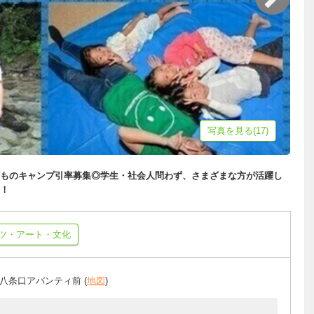
写真を見る(17)
ものキャンプ引率募集◎学生・社会人問わず、さまざまな方が活躍し
！
ツ・アート・文化
八条口アバンティ前 (
地図
)