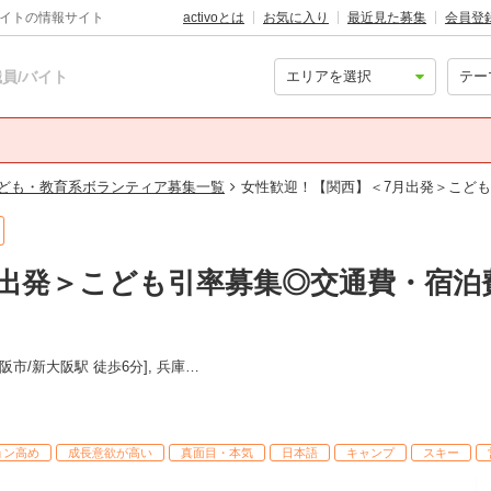
バイトの情報サイト
activoとは
お気に入り
最近見た募集
会員登
員/バイト
ども・教育系ボランティア募集一覧
女性歓迎！【関西】＜7月出発＞こど
月出発＞こども引率募集◎交通費・宿泊
京都 [京都市/京都駅 徒歩9分], 大阪 [大阪市/新大阪駅 徒歩6分], 兵庫 [神戸]
ョン高め
成長意欲が高い
真面目・本気
日本語
キャンプ
スキー