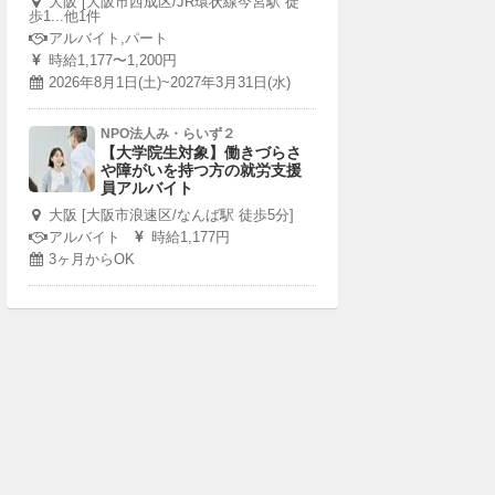
大阪 [大阪市西成区/JR環状線今宮駅 徒
歩1...他1件
アルバイト,パート
時給1,177〜1,200円
2026年8月1日(土)~2027年3月31日(水)
NPO法人み・らいず２
【大学院生対象】働きづらさ
や障がいを持つ方の就労支援
員アルバイト
大阪 [大阪市浪速区/なんば駅 徒歩5分]
アルバイト
時給1,177円
3ヶ月からOK