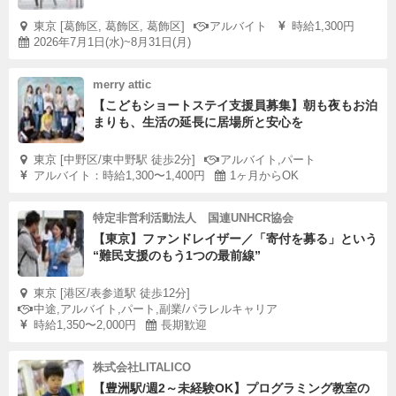
東京 [葛飾区, 葛飾区, 葛飾区]
アルバイト
時給1,300円
2026年7月1日(水)~8月31日(月)
merry attic
【こどもショートステイ支援員募集】朝も夜もお泊
まりも、生活の延長に居場所と安心を
東京 [中野区/東中野駅 徒歩2分]
アルバイト,パート
アルバイト：時給1,300〜1,400円
1ヶ月からOK
特定非営利活動法人 国連UNHCR協会
【東京】ファンドレイザー／「寄付を募る」という
“難民支援のもう1つの最前線”
東京 [港区/表参道駅 徒歩12分]
中途,アルバイト,パート,副業/パラレルキャリア
時給1,350〜2,000円
長期歓迎
株式会社LITALICO
【豊洲駅/週2～未経験OK】プログラミング教室の