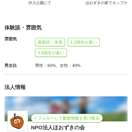
汐入公園にて
ほおずきの家でカップケー
応募していただいたボランティアさん一人ひとりとご連絡
を密に取って対応し、楽しい活動にしていきたいので、ま
ずはご連絡ください。
体験談・雰囲気
雰囲気
真面目・本気
1,2回生が多い
3,4回生が多い
その他の活動↓
●宿泊（通所）活動 月～金曜 １６：００～翌日９：００
男女比
男性：60%、女性：40%
親元を離れた生活にトライしている活動に協力していただ
けるボランティアさん大募集です！!
法人情報
これらの活動には、ボランティアさんの協力を得ないとで
きないものばかりです。
よかったら、一緒に活動してみませんか？？時間は、都合
の良い時間だけで、構いません。
+ フォローして最新情報を受け取る
是非、ご連絡下さい。
NPO法人ほおずきの会
また、ＨＰもありますので、よかったそちらものぞいてみ