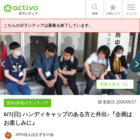


star
基本情報
募集詳細
体験談・雰囲気
法人情報
検索
お気に入り
メニュー
こちらのボランティアは募集を終了しています。
写真を見る（5）
更新日:
2026/05/27
国内/単発ボランティア
6/7(日) ハンディキャップのある方と外出♪『企画は
お楽しみに』
NPO法人ほおずきの会