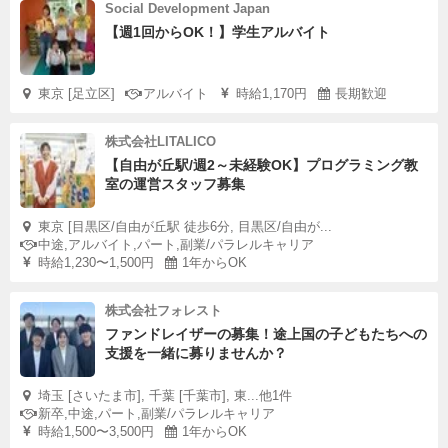
Social Development Japan
【週1回からOK！】学生アルバイト
東京 [足立区]
アルバイト
時給1,170円
長期歓迎
株式会社LITALICO
【自由が丘駅/週2～未経験OK】プログラミング教
室の運営スタッフ募集
東京 [目黒区/自由が丘駅 徒歩6分, 目黒区/自由が...
中途,アルバイト,パート,副業/パラレルキャリア
時給1,230〜1,500円
1年からOK
株式会社フォレスト
ファンドレイザーの募集！途上国の子どもたちへの
支援を一緒に募りませんか？
埼玉 [さいたま市], 千葉 [千葉市], 東...他1件
新卒,中途,パート,副業/パラレルキャリア
時給1,500〜3,500円
1年からOK