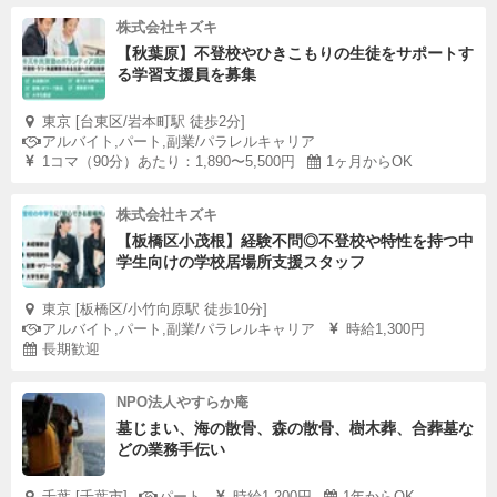
株式会社キズキ
【秋葉原】不登校やひきこもりの生徒をサポートす
る学習支援員を募集
東京 [台東区/岩本町駅 徒歩2分]
アルバイト,パート,副業/パラレルキャリア
1コマ（90分）あたり：1,890〜5,500円
1ヶ月からOK
株式会社キズキ
【板橋区小茂根】経験不問◎不登校や特性を持つ中
学生向けの学校居場所支援スタッフ
東京 [板橋区/小竹向原駅 徒歩10分]
アルバイト,パート,副業/パラレルキャリア
時給1,300円
長期歓迎
NPO法人やすらか庵
墓じまい、海の散骨、森の散骨、樹木葬、合葬墓な
どの業務手伝い
千葉 [千葉市]
パート
時給1,200円
1年からOK