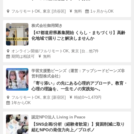
フルリモートOK, 東京 [渋谷区]
無料
1ヶ月からOK
株式会社御用聞き
【47都道府県募集開始 くらし・まちづくり】高齢
化地域で困りごと解決しませんか
オンライン開催/フルリモートOK, 東京 [台...他7件
期間は相談可
無料
学習支援塾ビーンズ（運営：アップシードビーンズ非
営利型株式会社）
「寄り添い」の先にある心理的アプローチ。教育・
心理の理論を、一生モノの実践知へ。
フルリモートOK, 東京 [新宿区]
時給0〜1,470円
1年からOK
認定NPO法人 Living in Peace
【SNS企画/分析（経験者歓迎）】貧困削減に取り
組むNPOの発信力向上／プロボノ