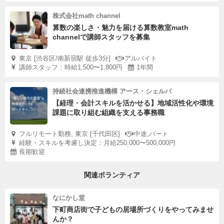
株式会社math channel
算数の楽しさ・魅力を届ける算数教室math
channelで講師スタッフを募集
東京 [渋谷区/南新宿駅 徒歩3分]
アルバイト
講師スタッフ：時給1,500〜1,800円
1年間
持続社会連携推進機構 アース・シェルパ
【経理・会計スキルを活かせる】地域活性化や環境
課題に取り組む組織を支える事務職
フルリモート勤務, 東京 [千代田区]
中途,パート
経験・スキルを考慮し決定：月給250,000〜500,000円
長期歓迎
関連ボランティア
なにかし堂
下町商店街で子どもの居場所づくりをやってみませ
んか？