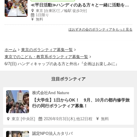
≪平日活動≫ハンディのある方々と一緒に活動をしてくれるボランティアさん大募集
東京 [台東区/三ノ輪駅 徒歩3分]
1日限り
無料
ほおずきの会のボランティアをもっと見る
ホーム
東京のボランティア募集一覧
東京でのこども・教育系ボランティア募集一覧
6/7(日) ハンディキャップのある方と外出♪『企画はお楽しみに』
注目ボランティア
株式会社And Nature
【大学生】1日からOK！ 9月、10月の都内修学旅
行の同行ボランティア募集！
東京 [中央区]
2026年9月3日(木),他12日程
無料
認定NPO法人カタリバ