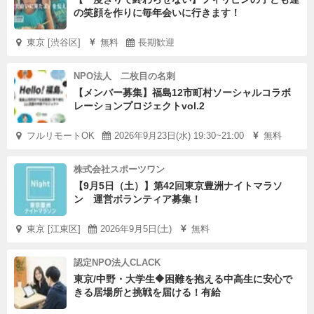
の笑顔を作りに毎年会いに行きます！
東京 [渋谷区]
無料
長期歓迎
NPO法人 二枚目の名刺
【メンバー募集】福島12市町村ソーシャルコラボ
レーションプロジェクトvol.2
フルリモートOK
2026年9月23日(水) 19:30~21:00
無料
株式会社スポーツワン
【9月5日（土）】第42回東京豊洲ナイトマラソ
ン 運営ボランティア募集！
東京 [江東区]
2026年9月5日(土)
無料
認定NPO法人CLACK
東京/中野・大学生🔶困難を抱える中高生に安心で
きる居場所と挑戦を届ける！有給