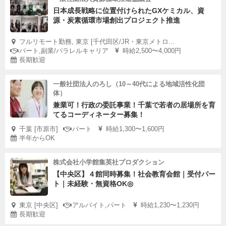
日本成長戦略に位置付けられたGXケミカル、資
源・炭素循環市場創出プロジェクト推進
フルリモート勤務, 東京 [千代田区/JR・東京メトロ...
パート,副業/パラレルキャリア
時給2,500〜4,000円
長期歓迎
一般社団法人のろし（10～40代による地域活性化団
体）
兼業可！行政の委託事業！千葉で若者の居場所を育
てるコーディネーター募集！
千葉 [市原市]
パート
時給1,300〜1,600円
半年からOK
株式会社小学館集英社プロダクション
【中央区】４館同時募集！社会教育会館｜受付パー
ト｜未経験・無資格OK◎
東京 [中央区]
アルバイト,パート
時給1,230〜1,230円
長期歓迎