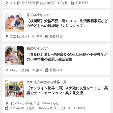
東京 [中野区/中野駅 徒歩10分]
無料
長期歓迎
株式会社キズキ
【板橋区】資格不要・週1～OK！生活困窮家庭など
の子どもへの居場所づくりスタッフ
東京 [板橋区]
無料
長期歓迎
株式会社キズキ
【青葉区】週1～未経験OK◎生活困窮や不登校など
の小中学生の宿題と生活支援
神奈川 [横浜]
無料
長期歓迎
NPO法人教室から世界一周
【オンライン世界一周】４大陸に友達をつくる・英
語でディスカッション・異文化交流
オンライン開催/フルリモートOK
2026年9月1日(火)~2027年7月31日(土)
11,000円