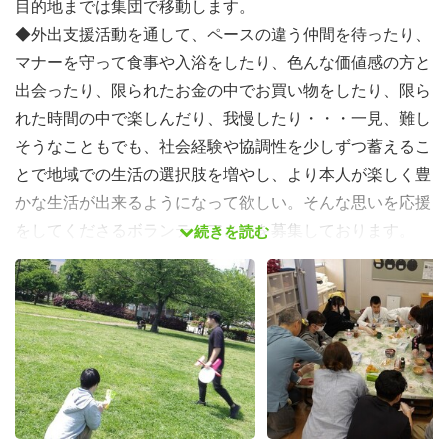
目的地までは集団で移動します。
◆外出支援活動を通して、ペースの違う仲間を待ったり、
マナーを守って食事や入浴をしたり、色んな価値感の方と
出会ったり、限られたお金の中でお買い物をしたり、限ら
れた時間の中で楽しんだり、我慢したり・・・一見、難し
そうなこともでも、社会経験や協調性を少しずつ蓄えるこ
とで地域での生活の選択肢を増やし、より本人が楽しく豊
かな生活が出来るようになって欲しい。そんな思いを応援
をしてくださるボランティアさんを募集しております。
続きを読む
【当日の内容について】
当日の大まかな流れです（予定）
9時20分集合（事前説明等）→10時メンバー集合（引継
ぎ）→活動→昼食→活動→解散15時～16時
持ち物は、動きやすい服装、汚れても良い服装、昼食代