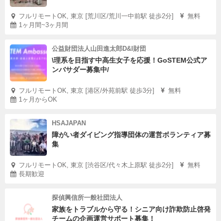
フルリモートOK, 東京 [荒川区/荒川一中前駅 徒歩2分]
無料
1ヶ月間~3ヶ月間
公益財団法人山田進太郎D&I財団
\理系を目指す中高生女子を応援！GoSTEM公式ア
ンバサダー募集中/
フルリモートOK, 東京 [港区/外苑前駅 徒歩3分]
無料
1ヶ月からOK
HSAJAPAN
障がい者ダイビング指導団体の運営ボランティア募
集
フルリモートOK, 東京 [渋谷区/代々木上原駅 徒歩2分]
無料
長期歓迎
探偵興信所一般社団法人
家族をトラブルから守る！シニア向け詐欺防止啓発
チームの企画運営サポート募集！