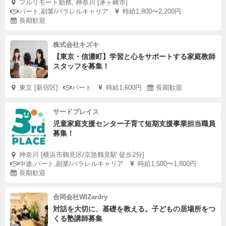
フルリモート勤務, 神奈川 [茅ヶ崎市]
パート,副業/パラレルキャリア
時給1,800〜2,200円
長期歓迎
株式会社キズキ
【東京・信濃町】学習と心をサポートする家庭教師
スタッフを募集！
東京 [新宿区]
パート
時給1,600円
長期歓迎
サードプレイス
児童家庭支援センター子育て短期支援事業担当職員
募集！
神奈川 [横浜市鶴見区/京急鶴見駅 徒歩2分]
中途,パート,副業/パラレルキャリア
時給1,500〜1,800円
長期歓迎
合同会社WIZardry
対話を大切に、基礎を教える。子どもの居場所をつ
くる塾講師募集