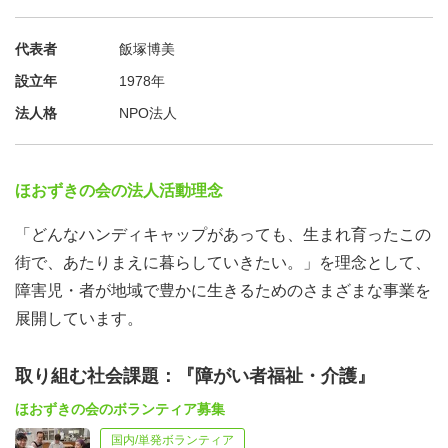
てください。
※学校の課題でボランティアを希望する方は、事前にその
代表者
飯塚博美
旨を伝えてください。
設立年
1978年
※感染症対策のため、屋内ではマスク着用のご協力をお願
法人格
NPO法人
いいたします。
※担当職員のシフトの関係で返信が遅くなる場合がありま
す。ご了承ください。
ほおずきの会の法人活動理念
●問い合わせ先
「どんなハンディキャップがあっても、生まれ育ったこの
NPO法人ほおずきの会 地域活動ぐる～ぷほおずき
街で、あたりまえに暮らしていきたい。」を理念として、
職員：田宮・礒・大橋
障害児・者が地域で豊かに生きるためのさまざまな事業を
※GW中は活動をお休みしており、ご返信にお時間をいた
展開しています。
だく場合がございます。あらかじめご了承下さい。
取り組む社会課題：『障がい者福祉・介護』
ほおずきの会のボランティア募集
国内/単発ボランティア