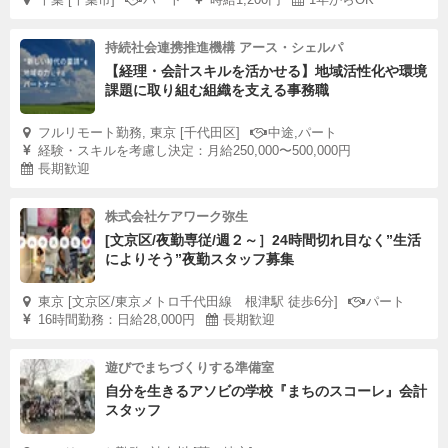
持続社会連携推進機構 アース・シェルパ
【経理・会計スキルを活かせる】地域活性化や環境
課題に取り組む組織を支える事務職
フルリモート勤務, 東京 [千代田区]
中途,パート
経験・スキルを考慮し決定：月給250,000〜500,000円
長期歓迎
株式会社ケアワーク弥生
[文京区/夜勤専従/週２～］24時間切れ目なく”生活
によりそう”夜勤スタッフ募集
東京 [文京区/東京メトロ千代田線 根津駅 徒歩6分]
パート
16時間勤務：日給28,000円
長期歓迎
遊びでまちづくりする準備室
自分を生きるアソビの学校『まちのスコーレ』会計
スタッフ