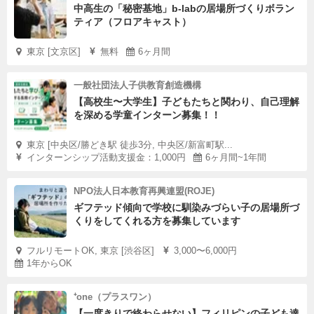
中高生の「秘密基地」b-labの居場所づくりボラン
ティア（フロアキャスト）
東京 [文京区]
無料
6ヶ月間
一般社団法人子供教育創造機構
【高校生〜大学生】子どもたちと関わり、自己理解
を深める学童インターン募集！！
東京 [中央区/勝どき駅 徒歩3分, 中央区/新富町駅...
インターンシップ活動支援金：1,000円
6ヶ月間~1年間
NPO法人日本教育再興連盟(ROJE)
ギフテッド傾向で学校に馴染みづらい子の居場所づ
くりをしてくれる方を募集しています
フルリモートOK, 東京 [渋谷区]
3,000〜6,000円
1年からOK
⁺one（プラスワン）
【一度きりで終わらせない】フィリピンの子ども達