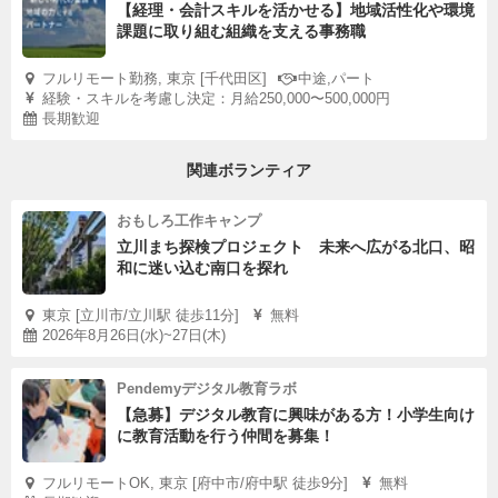
【経理・会計スキルを活かせる】地域活性化や環境
課題に取り組む組織を支える事務職
フルリモート勤務, 東京 [千代田区]
中途,パート
経験・スキルを考慮し決定：月給250,000〜500,000円
長期歓迎
関連ボランティア
おもしろ工作キャンプ
立川まち探検プロジェクト 未来へ広がる北口、昭
和に迷い込む南口を探れ
東京 [立川市/立川駅 徒歩11分]
無料
2026年8月26日(水)~27日(木)
Pendemyデジタル教育ラボ
【急募】デジタル教育に興味がある方！小学生向け
に教育活動を行う仲間を募集！
フルリモートOK, 東京 [府中市/府中駅 徒歩9分]
無料