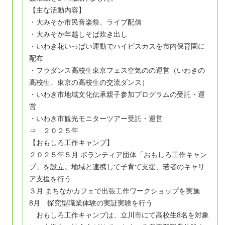
【主な活動内容】
・大みそか市民音楽祭、ライブ配信
・大みそか年越しそば炊き出し
・いわき花いっぱい運動でハイビスカスを市内保育園に
配布
・フラダンス高校生東京フェス空気のの運営（いわきの
高校生、東京の高校生の交流ダンス）
・いわき市地域文化伝承親子参加プログラムの受託・運
営
・いわき市観光モニターツアー受託・運営
⇒ ２０２５年
【おもしろ工作キャンプ】
２０２５年５月 ボランティア団体「おもしろ工作キャン
プ」を設立。地域と連携して子育て支援、若者のキャリ
ア支援を行う
３月 まちなかカフェで出張工作ワークショップを実施
8月 探究型職業体験の実証実験を行う
おもしろ工作キャンプは、立川市にて高校生8名を対象