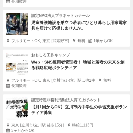
長期歓迎
認定NPO法人プラネットカナール
児童養護施設を巣立つ若者にひとり暮らし用家電家
具を届けて応援しませんか。
フルリモートOK, 東京 [武蔵野市]
無料
1年からOK
おもしろ工作キャンプ
Web・SNS運用者管理者！ 地域と若者の未来を創
る戦略広報ボランティア
フルリモートOK, 東京 [立川市/JR立川駅...他1件
無料
長期歓迎
認定特定非営利活動法人育て上げネット
【月1回からOK】立川市内中学生の学習支援ボラン
ティア募集
東京 [立川市/立川駅 徒歩15分]
時給1,113円
3ヶ月からOK