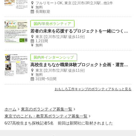
フルリモートOK, 東京 [立川市/JR立川駅...他1件
無料
長期歓迎
国内/単発ボランティア
若者の未来を応援するプロジェクトを一緒につくりませんか？イベント運営・広報・事務
東京 [立川市/立川駅 徒歩11分]
1,2日間
無料
国内外インターンシップ
高校生まちなか職業体験プロジェクト企画・運営・改善提案まで 発見と学びが多かった
東京 [立川市/立川駅 徒歩11分]
無料
3日間~5日間
おもしろ工作キャンプのボランティアをもっと見る
ホーム
東京のボランティア募集一覧
東京でのこども・教育系ボランティア募集一覧
6/27高校生まち探検記者5名 前回は新聞社に取材されました