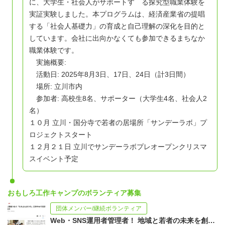
に、大学生・社会人がサポートす る探究型職業体験を
実証実験しました。本プログラムは、経済産業省の提唱
する「社会人基礎力」の育成と自己理解の深化を目的と
しています。会社に出向かなくても参加できるまちなか
職業体験です。
実施概要:
活動日: 2025年8月3日、17日、24日（計3日間）
場所: 立川市内
参加者: 高校生8名、サポーター（大学生4名、社会人2
名）
１０月 立川・国分寺で若者の居場所「サンデーラボ」プ
ロジェクトスタート
１２月２１日 立川でサンデーラボプレオープンクリスマ
スイベント予定
おもしろ工作キャンプのボランティア募集
団体メンバー/継続ボランティア
Web・SNS運用者管理者！ 地域と若者の未来を創る戦略広報ボランティア