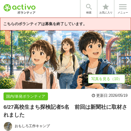


star
基本情報
募集詳細
体験談・雰囲気
団体情報
検索
お気に入り
メニュー
こちらのボランティアは募集を終了しています。
写真を見る（10）
更新日:
2026/05/19
国内/単発ボランティア
6/27高校生まち探検記者5名 前回は新聞社に取材さ
れました
おもしろ工作キャンプ