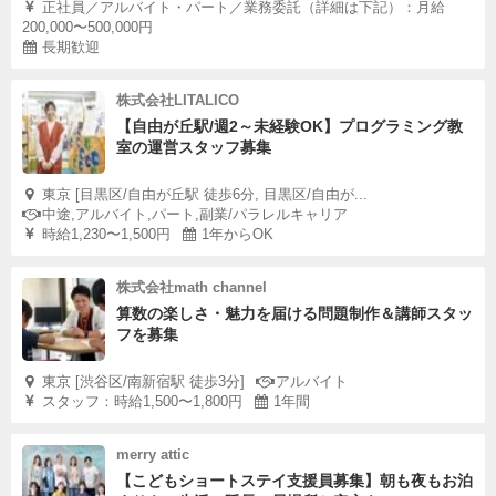
正社員／アルバイト・パート／業務委託（詳細は下記）：月給
200,000〜500,000円
長期歓迎
株式会社LITALICO
【自由が丘駅/週2～未経験OK】プログラミング教
室の運営スタッフ募集
東京 [目黒区/自由が丘駅 徒歩6分, 目黒区/自由が...
中途,アルバイト,パート,副業/パラレルキャリア
時給1,230〜1,500円
1年からOK
株式会社math channel
算数の楽しさ・魅力を届ける問題制作＆講師スタッ
フを募集
東京 [渋谷区/南新宿駅 徒歩3分]
アルバイト
スタッフ：時給1,500〜1,800円
1年間
merry attic
【こどもショートステイ支援員募集】朝も夜もお泊