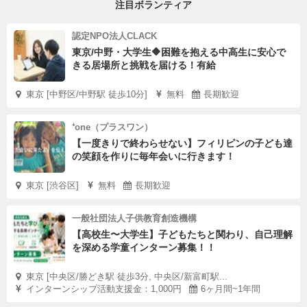
注目ボランティア
認定NPO法人CLACK
東京/中野・大学生🔶困難を抱える中高生に安心で
きる居場所と挑戦を届ける！有給
東京 [中野区/中野駅 徒歩10分]
無料
長期歓迎
⁺one（プラスワン）
【一度きりで終わらせない】フィリピンの子ども達
の笑顔を作りに毎年会いに行きます！
東京 [渋谷区]
無料
長期歓迎
一般社団法人子供教育創造機構
【高校生〜大学生】子どもたちと関わり、自己理解
を深める学童インターン募集！！
東京 [中央区/勝どき駅 徒歩3分, 中央区/新富町駅...
インターンシップ活動支援金：1,000円
6ヶ月間~1年間