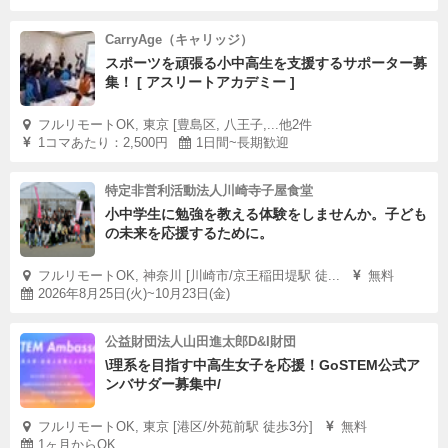
CarryAge（キャリッジ）
スポーツを頑張る小中高生を支援するサポーター募
集！ [ アスリートアカデミー ]
フルリモートOK, 東京 [豊島区, 八王子,...他2件
1コマあたり：2,500円
1日間~長期歓迎
特定非営利活動法人川崎寺子屋食堂
小中学生に勉強を教える体験をしませんか。子ども
の未来を応援するために。
フルリモートOK, 神奈川 [川崎市/京王稲田堤駅 徒...
無料
2026年8月25日(火)~10月23日(金)
公益財団法人山田進太郎D&I財団
\理系を目指す中高生女子を応援！GoSTEM公式ア
ンバサダー募集中/
フルリモートOK, 東京 [港区/外苑前駅 徒歩3分]
無料
1ヶ月からOK