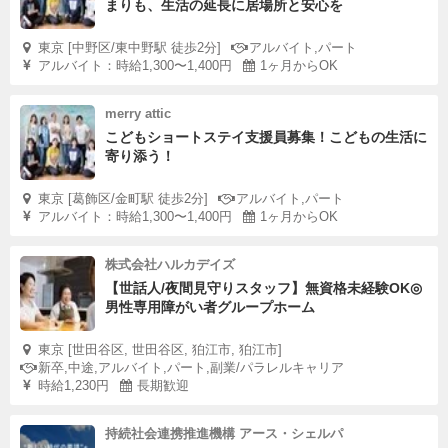
まりも、生活の延長に居場所と安心を
東京 [中野区/東中野駅 徒歩2分]
アルバイト,パート
アルバイト：時給1,300〜1,400円
1ヶ月からOK
merry attic
こどもショートステイ支援員募集！こどもの生活に
寄り添う！
東京 [葛飾区/金町駅 徒歩2分]
アルバイト,パート
アルバイト：時給1,300〜1,400円
1ヶ月からOK
株式会社ハルカデイズ
【世話人/夜間見守りスタッフ】無資格未経験OK◎
男性専用障がい者グループホーム
東京 [世田谷区, 世田谷区, 狛江市, 狛江市]
新卒,中途,アルバイト,パート,副業/パラレルキャリア
時給1,230円
長期歓迎
持続社会連携推進機構 アース・シェルパ