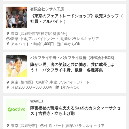
有限会社シサム工房
《東京のフェアトレードショップ》販売スタッフ（
社員・アルバイト ）
東京 [武蔵野市/吉祥寺駅 徒歩4分]
新卒,中途,アルバイト,パート,副業/パラレルキャリア
アルバイト：時給1,400円
1年からOK
バタフライ中野・バタフライ板橋（株式会社BCS)
障がい児、者の笑顔と共に働き、共に成長しよ
う！ バタフライ中野、板橋 各種募集
東京 [板橋区]
新卒,中途,アルバイト,パート
月給250,000〜350,000円
1年からOK
WAVE3
障害福祉の現場を支えるSaaSのカスタマーサクセ
ス｜吉祥寺・立ち上げ期
東京 [武蔵野市]
中途,パート,副業/パラレルキャリア