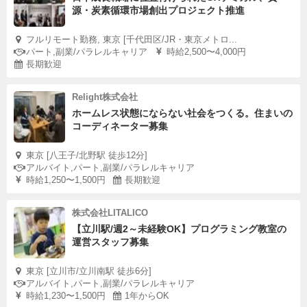
源・炭素循環市場創出プロジェクト推進
フルリモート勤務, 東京 [千代田区/JR・東京メトロ...
パート,副業/パラレルキャリア
時給2,500〜4,000円
長期歓迎
Relight株式会社
ホームレス状態にならない社会をつくる。住まいの
コーディネーター募集
東京 [八王子/北野駅 徒歩12分]
アルバイト,パート,副業/パラレルキャリア
時給1,250〜1,500円
長期歓迎
株式会社LITALICO
【立川駅/週2～未経験OK】プログラミング教室の
運営スタッフ募集
東京 [立川市/立川南駅 徒歩6分]
アルバイト,パート,副業/パラレルキャリア
時給1,230〜1,500円
1年からOK