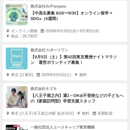
株式会社AirPangaea
【中高生募集 8/26〜9/30】オンライン留学 ×
SDGs（6週間）
オンライン開催
2026年8月26日(水)~9月30日(水)
税込：29,700円
株式会社スポーツワン
【9月5日（土）】第42回東京豊洲ナイトマラソ
ン 運営ボランティア募集！
東京 [江東区]
2026年9月5日(土)
無料
株式会社キズキ
【八王子堀之内】週1～OK◎不登校などの子どもへ
の《家庭訪問型》学習支援スタッフ
東京 [八王子/京王堀之内駅 徒歩15分]
無料
長期歓迎
一般社団法人ユースキャリア教育機構