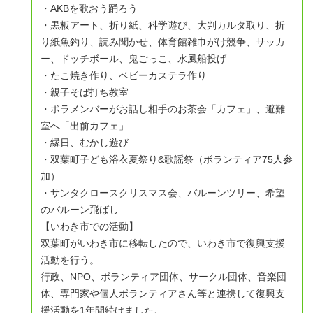
・AKBを歌おう踊ろう
・黒板アート、折り紙、科学遊び、大判カルタ取り、折
り紙魚釣り、読み聞かせ、体育館雑巾がけ競争、サッカ
ー、ドッチボール、鬼ごっこ、水風船投げ
・たこ焼き作り、ベビーカステラ作り
・親子そば打ち教室
・ボラメンバーがお話し相手のお茶会「カフェ」、避難
室へ「出前カフェ」
・縁日、むかし遊び
・双葉町子ども浴衣夏祭り&歌謡祭（ボランティア75人参
加）
・サンタクロースクリスマス会、バルーンツリー、希望
のバルーン飛ばし
【いわき市での活動】
双葉町がいわき市に移転したので、いわき市で復興支援
活動を行う。
行政、NPO、ボランティア団体、サークル団体、音楽団
体、専門家や個人ボランティアさん等と連携して復興支
援活動を1年間続けました。