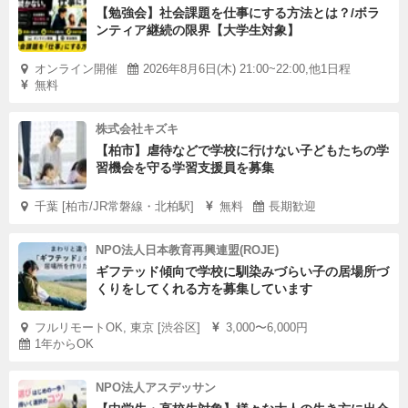
【勉強会】社会課題を仕事にする方法とは？/ボラ
ンティア継続の限界【大学生対象】
オンライン開催
2026年8月6日(木) 21:00~22:00,他1日程
無料
株式会社キズキ
【柏市】虐待などで学校に行けない子どもたちの学
習機会を守る学習支援員を募集
千葉 [柏市/JR常磐線・北柏駅]
無料
長期歓迎
NPO法人日本教育再興連盟(ROJE)
ギフテッド傾向で学校に馴染みづらい子の居場所づ
くりをしてくれる方を募集しています
フルリモートOK, 東京 [渋谷区]
3,000〜6,000円
1年からOK
NPO法人アスデッサン