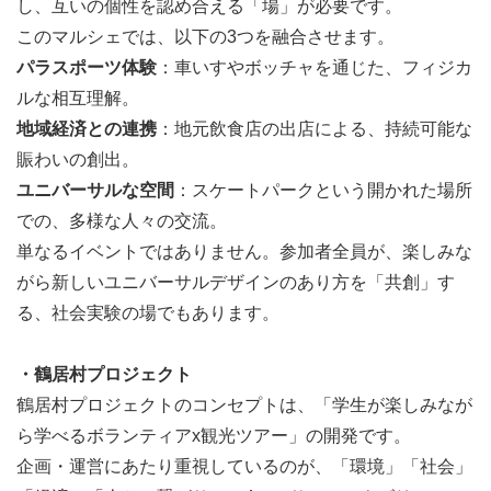
し、互いの個性を認め合える「場」が必要です。
このマルシェでは、以下の3つを融合させます。
パラスポーツ体験
：車いすやボッチャを通じた、フィジカ
9月24日（最終日） 哺乳体験/アイヌコタン
ルな相互理解。
地域経済との連携
：地元飲食店の出店による、持続可能な
賑わいの創出。
ユニバーサルな空間
：スケートパークという開かれた場所
での、多様な人々の交流。
単なるイベントではありません。参加者全員が、楽しみな
がら新しいユニバーサルデザインのあり方を「共創」す
る、社会実験の場でもあります。
・鶴居村プロジェクト
鶴居村プロジェクトのコンセプトは、「学生が楽しみなが
ら学べるボランティアx観光ツアー」の開発です。
企画・運営にあたり重視しているのが、「環境」「社会」