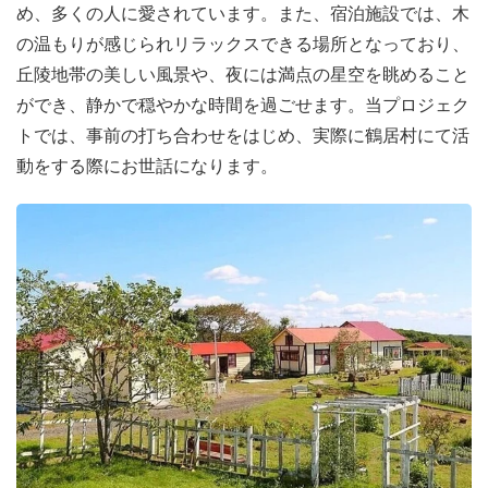
め、多くの人に愛されています。また、宿泊施設では、木
です！
の温もりが感じられリラックスできる場所となっており、
POINT 2：北海道の絶景を大満喫！
丘陵地帯の美しい風景や、夜には満点の星空を眺めること
広大な釧路湿原、神秘的な摩周湖や阿寒湖など、息をのむ
ができ、静かで穏やかな時間を過ごせます。当プロジェク
ような美しい景色をみんなで巡ります。
トでは、事前の打ち合わせをはじめ、実際に鶴居村にて活
夜は満天の星空の下で天体観測も！🔭
動をする際にお世話になります。
POINT 3：サステナブルな暮らしを体験！
宿泊でお世話になるのは、サステナビリティを大切にする
レストラン「ハートンツリー」さん。
美味しいごはんの準備や片付けをお手伝いしながら、これ
からの暮らしのヒントを見つけられるかも？🍴