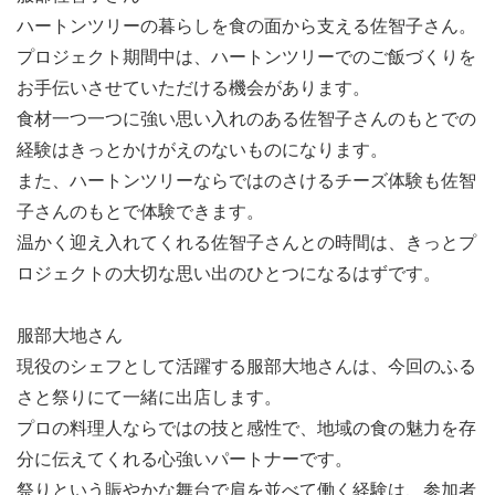
9月25日(木)：
最終日。鶴居村の魅力を満喫して、帰路
ハートンツリーの暮らしを食の面から支える佐智子さん。
へ。
プロジェクト期間中は、ハートンツリーでのご飯づくりを
※プラン内容は、メンバー確定後の事前の研修にて、皆さ
お手伝いさせていただける機会があります。
んに鶴居村で経験してみたいことややってみたいことを改
食材一つ一つに強い思い入れのある佐智子さんのもとでの
めて教えていただいたのち、現地パートナーのまさとさん
経験はきっとかけがえのないものになります。
のご協力のもと決定する予定です。お楽しみに！
また、ハートンツリーならではのさけるチーズ体験も佐智
参加方法
子さんのもとで体験できます。
エントリー！
温かく迎え入れてくれる佐智子さんとの時間は、きっとプ
応募フォームからご応募お待ちしております！
ロジェクトの大切な思い出のひとつになるはずです。
オンラインで説明会
書類選考を通過した方と、オンラインでプロジェクトの説
服部大地さん
明会＆面談を行います。不安なことや聞きたいこと、何で
現役のシェフとして活躍する服部大地さんは、今回のふる
も話してください！ここで最終的な参加の意思を確認しま
さと祭りにて一緒に出店します。
す。
プロの料理人ならではの技と感性で、地域の食の魅力を存
仲間と準備スタート！ (8月中旬～)
分に伝えてくれる心強いパートナーです。
参加が決まったら、オンラインや東京・両国、渋谷のオフ
祭りという賑やかな舞台で肩を並べて働く経験は、参加者