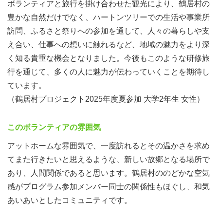
ボランティアと旅行を掛け合わせた観光により、鶴居村の
豊かな自然だけでなく、ハートンツリーでの生活や事業所
訪問、ふるさと祭りへの参加を通して、人々の暮らしや支
え合い、仕事への想いに触れるなど、地域の魅力をより深
く知る貴重な機会となりました。今後もこのような研修旅
行を通じて、多くの人に魅力が伝わっていくことを期待し
ています。
（鶴居村プロジェクト2025年度夏参加 大学2年生 女性）
このボランティアの雰囲気
アットホームな雰囲気で、一度訪れるとその温かさを求め
てまた行きたいと思えるような、新しい故郷となる場所で
あり、人間関係であると思います。鶴居村ののどかな空気
感がプログラム参加メンバー同士の関係性もほぐし、和気
9月21日 街中サイクリング/ハートンツリーさんにてイベ
あいあいとしたコミュニティです。
ント準備/試食会/お誕生日会