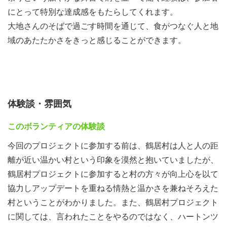
ィスで3～4回ほど事前準備や研修を行います。（遠方の方
にとって特別な達成感をもたらしてくれます。
はオンライン参加でOK！）
大地さんのそばで過ごす時間を通じて、食がつなぐ人と地
いざ、鶴居村へ！ (9月17日〜9月23日)
域のあたたかさをきっと感じることができます。
最高の仲間たちと、最高の夏を体験しに行こう！
振り返り＆報告会 (9月下旬～)
旅の思い出や学びをレポートやスライドにまとめ、次の活
動に繋げましょう。
体験談・雰囲気
●２024年鶴居村プロジェクトのプラン（一昨年の同一プ
このボランティアの体験談
ログラムです。参考までにご覧ください。）
今回のプロジェクトに参加する前は、鶴居村は人と人の距
8月〜9月にかけての事前ミーティングの様子です。
離が近い温かい村という印象を漠然と抱いていましたが、
鶴居村プロジェクトに参加すると村の方々が向上心を以て
協力しアップデートを重ねる情熱と温かさを兼ねそろえた
村ということがわかりました。また、鶴居村プロジェクト
に関しては、言われたことをやるのではなく、ハートンツ