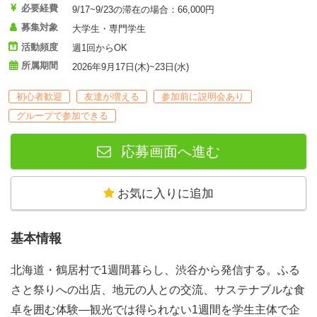
必要経費
9/17~9/23の滞在の場合：66,000円
募集対象
大学生・専門学生
活動頻度
週1回からOK
所属期間
2026年9月17日(木)~23日(水)
初心者歓迎
友達が増える
参加前に説明会あり
グループで参加できる
応募画面へ進む
お気に入りに追加
基本情報
北海道・鶴居村で1週間暮らし、渋谷から発信する。ふる
さと祭りへの出店、地元の人との交流、サステナブルな食
卓を囲む体験—観光では得られない1週間を学生主体で企