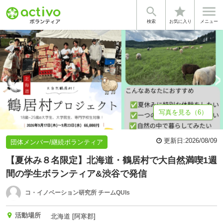


star
基本情報
鶴居村プロジェクトが大切にする4つ...
募集詳細
ハート
検索
お気に入り
メニュー
写真を見る（6）
更新日:
2026/08/09
団体メンバー/継続ボランティア
【夏休み８名限定】北海道・鶴居村で大自然満喫1週
間の学生ボランティア&渋谷で発信
コ・イノベーション研究所 チームQUIs
活動場所
北海道 [阿寒郡]