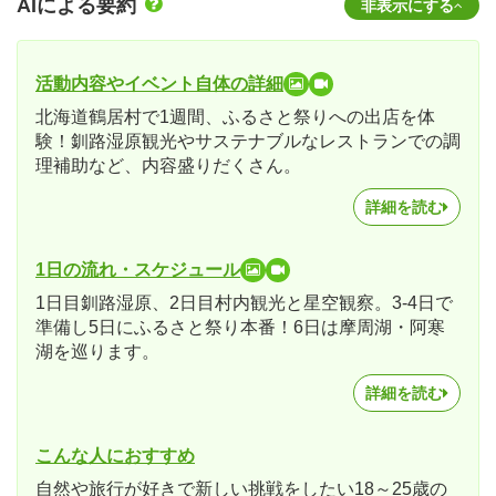
AIによる要約
非表示にする
活動内容やイベント自体の詳細
北海道鶴居村で1週間、ふるさと祭りへの出店を体
験！釧路湿原観光やサステナブルなレストランでの調
理補助など、内容盛りだくさん。
詳細を読む
1日の流れ・スケジュール
1日目釧路湿原、2日目村内観光と星空観察。3-4日で
準備し5日にふるさと祭り本番！6日は摩周湖・阿寒
湖を巡ります。
詳細を読む
こんな人におすすめ
自然や旅行が好きで新しい挑戦をしたい18～25歳の