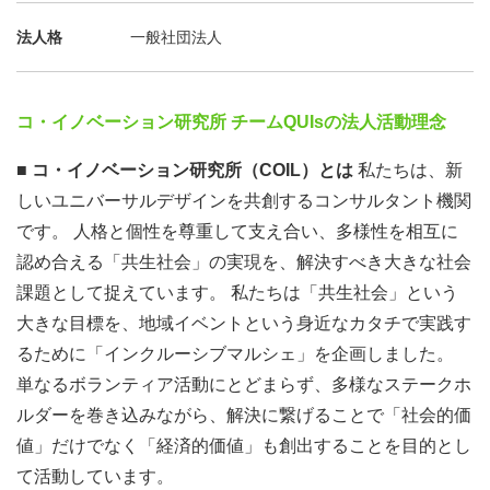
9月22日 イベント準備（バーガー担当、ポテト担当、クッ
キー担当、ポップ担当）&村内観光
法人格
一般社団法人
コ・イノベーション研究所 チームQUIsの法人活動理念
■ コ・イノベーション研究所（COIL）とは
私たちは、新
しいユニバーサルデザインを共創するコンサルタント機関
です。 人格と個性を尊重して支え合い、多様性を相互に
認め合える「共生社会」の実現を、解決すべき大きな社会
課題として捉えています。 私たちは「共生社会」という
大きな目標を、地域イベントという身近なカタチで実践す
るために「インクルーシブマルシェ」を企画しました。
単なるボランティア活動にとどまらず、多様なステークホ
ルダーを巻き込みながら、解決に繋げることで「社会的価
値」だけでなく「経済的価値」も創出すること
を目的とし
て活動しています。