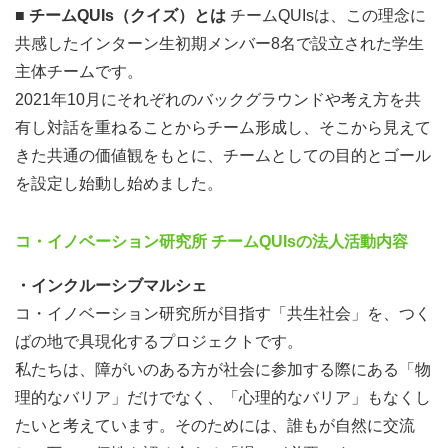
■ チームQUIs（クイズ）とは
チームQUIsは、この理念に
共感したインターン生初期メンバー8名で設立された学生
9月23日 ふるさと祭り出店
主体チームです。
2021年10月にそれぞれのバックグラウンドや考え方を共
有し対話を重ねることからチーム形成し、そこから見えて
きた共通の価値観をもとに、チームとしての目的とゴール
を設定し始動し始めました。
コ・イノベーション研究所 チームQUIsの法人活動内容
・インクルーシブマルシェ
コ・イノベーション研究所が目指す「共生社会」を、つく
ばの地で具現化するプロジェクトです。
私たちは、障がいのある方が社会に参加する際にある「物
理的なバリア」だけでなく、「心理的なバリア」もなくし
たいと考えています。そのためには、誰もが自然に交流