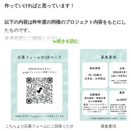
作っていければと思っています！
以下の内容は昨年度の同様のプロジェクト内容をもとにし
たものです。
参考程度にご確認ください。
続きを読む
「自然が大好き！」「新しいことに挑戦したい！」「地域
を盛り上げる活動に興味がある！」
そんなあなたにピッタリのプロジェクトが今年も始動しま
す！
釧路新聞にも2年連続で取り上げていただいた、大好評の
鶴居村プロジェクト。 2026年の夏、私たちと一緒に北海
道の大自然の中で、忘れられない1週間を過ごしません
か？
自然豊かで観光資源に恵まれる、鶴居村での観光のほかに
こちらより応募フォームにご回答くださ
募集要項
も、宿泊場所としてお世話になるハートンツリーさんの下