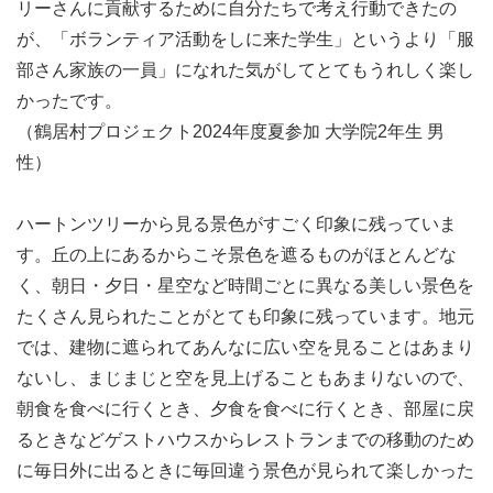
リーさんに貢献するために自分たちで考え行動できたの
が、「ボランティア活動をしに来た学生」というより「服
部さん家族の一員」になれた気がしてとてもうれしく楽し
かったです。
（鶴居村プロジェクト2024年度夏参加 大学院2年生 男
性）
ハートンツリーから見る景色がすごく印象に残っていま
す。丘の上にあるからこそ景色を遮るものがほとんどな
く、朝日・夕日・星空など時間ごとに異なる美しい景色を
たくさん見られたことがとても印象に残っています。地元
では、建物に遮られてあんなに広い空を見ることはあまり
9月18日 鶴居村到着/オリエンテーション/釧路湿原
ないし、まじまじと空を見上げることもあまりないので、
朝食を食べに行くとき、夕食を食べに行くとき、部屋に戻
るときなどゲストハウスからレストランまでの移動のため
に毎日外に出るときに毎回違う景色が見られて楽しかった