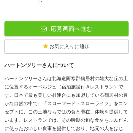
い
で、
毎日の朝、昼、夜の食事の準備と片付け、イベントや
販売を、ボランティアスタッフ
として行います。
サスティナビリティを意識したレストランでのお手伝いに
応募画面へ進む
なるので、とても学びと気づきの多いボランティア活動と
なること間違いなし！！
お気に入りに追加
自分たちで食べるパンをこねたりピザを焼いてみたりな
ど、ハートンツリーでしかできないような経験がたくさん
できます！
ハートンツリーさんについて
このプロジェクトの魅力って？
ハートンツリーさんは北海道阿寒郡鶴居村の雄大な丘の上
豊かな自然に囲まれた鶴居村で、たくさんの「楽しい！」
に位置するオーベルジュ（宿泊施設付きレストラン）で
と「学び」があなたを待っています。
す。日本で最も美しい村連合にも加盟している鶴居村の豊
POINT 1：地域の一員に！「ふるさと祭り」に参加！
かな自然の中で、「スローフード・スローライフ」をコン
プロジェクトのメインイベントは、村の「ふるさと祭り」
セプトに、この土地ならではの食と滞在、体験を提供して
への出店！準備から当日のお店番まで、地域の方々と一緒
います。レストランでは、その時期の旬な食材をふんだん
にお祭りを盛り上げましょう！イベントに向けて全力で準
に使ったおいしい食事を提供しており、地元の人をはじ
備し、無事目標を達成することができた際の達成感は格別