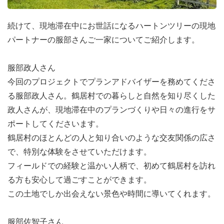
続けて、現地滞在中にお世話になるハートンツリーの現地
パートナーの服部さんご一家についてご紹介します。
服部政人さん
今回のプロジェクトでプランアドバイザーを務めてくださ
活動スケジュール(※2025年夏ver）
る服部政人さん。鶴居村での暮らしと自然を知り尽くした
8月中旬～：
みんなで事前準備スタート！
政人さんが、現地滞在中のプランづくりや日々の進行をサ
9月19日(金)：
鶴居村に到着！さっそく釧路湿原へGO！
ポートしてくださいます。
9月20日(土)：
お祭り準備＆村内観光。夜は星空ウォッチ
鶴居村のほとんどの人と知り合いのような交友関係の広さ
ング☆
で、特別な体験をさせていただけます。
9月21日(日)：
視察＆準備をしつつ、夜はみんなでBBQ！
フィールドでの経験と温かい人柄で、初めて鶴居村を訪れ
9月22日(月)：
ふるさと祭りの準備、いよいよ大詰め！
る方も安心して過ごすことができます。
9月23日(火)：
ふるさと祭り本番！みんなで力を合わせて
この土地でしか出会えない景色や時間に導いてくれます。
出店を成功させよう！
9月24日(水)：
摩周湖＆阿寒湖をのんびり観光。
服部佐智子さん