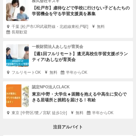
株式会社キズキ
【松戸市】虐待などで学校に行けない子どもたちの
学習機会を守る学習支援員を募集
千葉 [松戸市/JR武蔵野線・北総線東松戸駅]
無料
長期歓迎
一般財団法人あしなが育英会
【週1回フルリモート】遺児高校生学習支援ボラン
ティア/あしなが育英会
フルリモートOK
無料
半年からOK
認定NPO法人CLACK
東京/中野・大学生🔹困難を抱える中高生に安心で
きる居場所と挑戦を届ける！有給
東京 [中野区/鷺ノ宮駅 徒歩1分]
無料
半年からOK
注目アルバイト