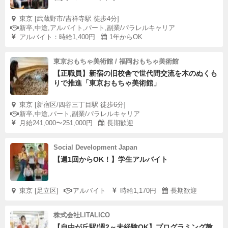
東京 [武蔵野市/吉祥寺駅 徒歩4分]
新卒,中途,アルバイト,パート,副業/パラレルキャリア
アルバイト：時給1,400円
1年からOK
東京おもちゃ美術館 / 福岡おもちゃ美術館
【正職員】新宿の旧校舎で世代間交流を木のぬくも
りで推進「東京おもちゃ美術館」
東京 [新宿区/四谷三丁目駅 徒歩6分]
新卒,中途,パート,副業/パラレルキャリア
月給241,000〜251,000円
長期歓迎
Social Development Japan
【週1回からOK！】学生アルバイト
東京 [足立区]
アルバイト
時給1,170円
長期歓迎
株式会社LITALICO
【自由が丘駅/週2～未経験OK】プログラミング教