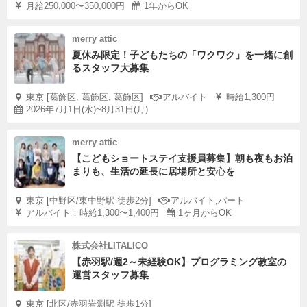
月給250,000〜350,000円
1年からOK
merry attic
夏休み限定！子どもたちの「ワクワク」を一緒に創
るスタッフ大募集
東京 [葛飾区, 葛飾区, 葛飾区]
アルバイト
時給1,300円
2026年7月1日(水)~8月31日(月)
merry attic
【こどもショートステイ支援員募集】朝も夜もお泊
まりも、生活の延長に居場所と安心を
東京 [中野区/東中野駅 徒歩2分]
アルバイト,パート
アルバイト：時給1,300〜1,400円
1ヶ月からOK
株式会社LITALICO
【赤羽駅/週2～未経験OK】プログラミング教室の
運営スタッフ募集
東京 [北区/赤羽岩淵駅 徒歩1分]