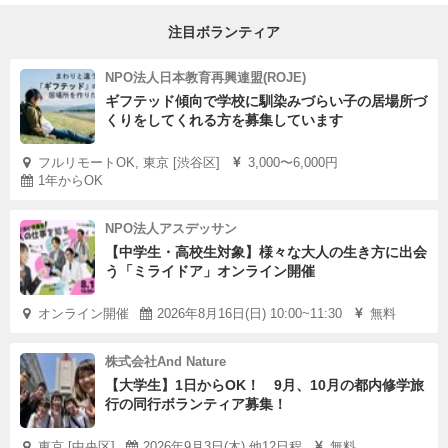
注目ボランティア
NPO法人日本教育再興連盟(ROJE)
ギフテッド傾向で学校に馴染みづらい子の居場所づ
くりをしてくれる方を募集しています
フルリモートOK, 東京 [渋谷区]
3,000〜6,000円
1年からOK
NPO法人アスデッサン
【中学生・高校生対象】様々な大人の生き方に出会
う「ミライドア」オンライン開催
オンライン開催
2026年8月16日(日) 10:00~11:30
無料
株式会社And Nature
【大学生】1日からOK！ 9月、10月の都内修学旅
行の同行ボランティア募集！
東京 [中央区]
2026年9月3日(木),他12日程
無料