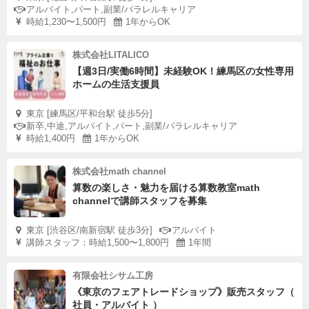
アルバイト,パート,副業/パラレルキャリア
時給1,230〜1,500円
1年からOK
株式会社LITALICO
【週3日/実働6時間】未経験OK！練馬区の女性専用
ホームの生活支援員
東京 [練馬区/平和台駅 徒歩5分]
新卒,中途,アルバイト,パート,副業/パラレルキャリア
時給1,400円
1年からOK
株式会社math channel
算数の楽しさ・魅力を届ける算数教室math
channelで講師スタッフを募集
東京 [渋谷区/南新宿駅 徒歩3分]
アルバイト
講師スタッフ：時給1,500〜1,800円
1年間
有限会社シサム工房
《東京のフェアトレードショップ》販売スタッフ（
社員・アルバイト ）