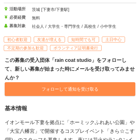
活動場所
茨城 [下妻市/下妻駅]
必要経費
無料
募集対象
社会人 / 大学生・専門学生 / 高校生 / 小中学生
初心者歓迎
友達が増える
短時間でも可
土日中心
不定期の参加も歓迎
ボランティア証明書発行
この募集の受入団体「rain coat studio」をフォローし
て、新しい募集が始まった時にメールを受け取ってみませ
んか？
フォローして通知を受け取る
基本情報
イオンモール下妻を拠点に「ホーミックふれあい公園」や
「大宝八幡宮」で開催するコスプレイベント「きら☆こす
(陽)」のスタッフを募集します。夜には花火やランタンイ