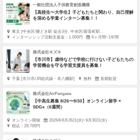
一般社団法人子供教育創造機構
【高校生〜大学生】子どもたちと関わり、自己理解
を深める学童インターン募集！！
東京 [中央区/勝どき駅 徒歩3分, 中央区/新富町駅...
インターンシップ活動支援金：1,000円
6ヶ月間~1年間
株式会社キズキ
【市川市】虐待などで学校に行けない子どもたちの
学習機会を守る学習支援員を募集！
千葉 [市川市/JR総武線・本八幡駅]
無料
長期歓迎
株式会社AirPangaea
【中高生募集 8/26〜9/30】オンライン留学 ×
SDGs（6週間）
オンライン開催
2026年8月26日(水)~9月30日(水)
税込：29,700円