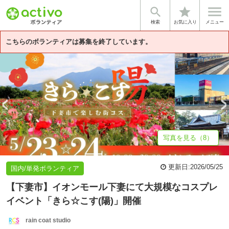


star
基本情報
募集詳細
体験談・雰囲気
団体情報
検索
お気に入り
メニュー
こちらのボランティアは募集を終了しています。
写真を見る（8）
更新日:
2026/05/25
国内/単発ボランティア
【下妻市】イオンモール下妻にて大規模なコスプレ
イベント「きら☆こす(陽)」開催
rain coat studio