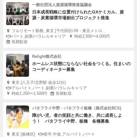
一般社団法人資源循環推進協議会
日本成長戦略に位置付けられたGXケミカル、資
源・炭素循環市場創出プロジェクト推進
フルリモート勤務, 東京 [千代田区/JR・東京メトロ...
パート,副業/パラレルキャリア
時給2,500〜4,000円
長期歓迎
Relight株式会社
ホームレス状態にならない社会をつくる。住まいの
コーディネーター募集
東京 [八王子/北野駅 徒歩12分]
アルバイト,パート,副業/パラレルキャリア
時給1,250〜1,500円
長期歓迎
バタフライ中野・バタフライ板橋（株式会社BCS)
障がい児、者の笑顔と共に働き、共に成長しよ
う！ バタフライ中野、板橋 各種募集
東京 [板橋区]
新卒,中途,アルバイト,パート