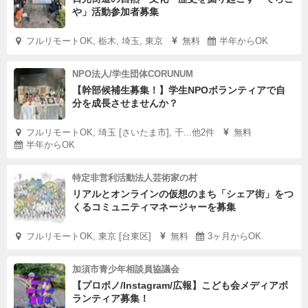
や」活動参加者募集
フルリモートOK, 栃木, 埼玉, 東京
無料
半年からOK
NPO法人/学生団体CORUNUM
【幹部候補生募集！】学生NPOボランティアで自
分を成長させませんか？
フルリモートOK, 埼玉 [さいたま市], 千...他2件
無料
半年からOK
特定非営利活動法人芸術家の村
リアルとオンラインの仮想のまち「シェア街」をつ
くるコミュニティマネージャーを募集
フルリモートOK, 東京 [台東区]
無料
3ヶ月からOK
加須市青少年相談員協議会
【プロボノ/Instagram/広報】こども会メディアボ
ランティア募集！