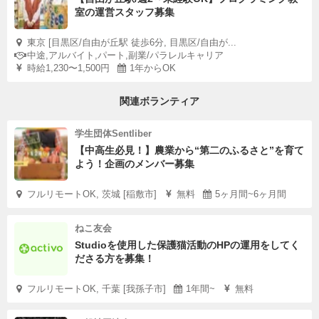
室の運営スタッフ募集
東京 [目黒区/自由が丘駅 徒歩6分, 目黒区/自由が...
中途,アルバイト,パート,副業/パラレルキャリア
時給1,230〜1,500円
1年からOK
関連ボランティア
学生団体Sentliber
【中高生必見！】農業から“第二のふるさと”を育て
よう！企画のメンバー募集
フルリモートOK, 茨城 [稲敷市]
無料
5ヶ月間~6ヶ月間
ねこ友会
Studioを使用した保護猫活動のHPの運用をしてく
ださる方を募集！
フルリモートOK, 千葉 [我孫子市]
1年間~
無料