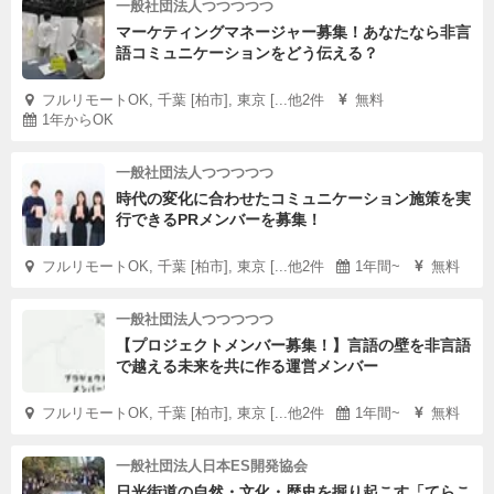
一般社団法人つつつつつ
マーケティングマネージャー募集！あなたなら非言
語コミュニケーションをどう伝える？
フルリモートOK, 千葉 [柏市], 東京 [...他2件
無料
1年からOK
一般社団法人つつつつつ
時代の変化に合わせたコミュニケーション施策を実
行できるPRメンバーを募集！
フルリモートOK, 千葉 [柏市], 東京 [...他2件
1年間~
無料
一般社団法人つつつつつ
【プロジェクトメンバー募集！】言語の壁を非言語
で越える未来を共に作る運営メンバー
フルリモートOK, 千葉 [柏市], 東京 [...他2件
1年間~
無料
一般社団法人日本ES開発協会
日光街道の自然・文化・歴史を掘り起こす「てらこ