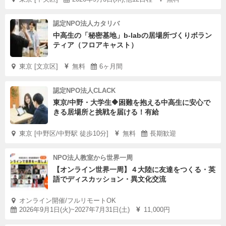
認定NPO法人カタリバ
中高生の「秘密基地」b-labの居場所づくりボラン
ティア（フロアキャスト）
東京 [文京区]
無料
6ヶ月間
認定NPO法人CLACK
東京/中野・大学生🔶困難を抱える中高生に安心で
きる居場所と挑戦を届ける！有給
東京 [中野区/中野駅 徒歩10分]
無料
長期歓迎
NPO法人教室から世界一周
【オンライン世界一周】４大陸に友達をつくる・英
語でディスカッション・異文化交流
オンライン開催/フルリモートOK
2026年9月1日(火)~2027年7月31日(土)
11,000円