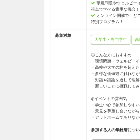
環境問題やウェルビー
視点で学べる貴重な機会！
オンライン開催で、ど
特別プログラム！
募集対象
大学生・専門学生
高
◎こんな方におすすめ
・環境問題・ウェルビーイ
・高校や大学の枠を超えた
・多様な価値観に触れなが
・対話や議論を通して理解
・新しいことに挑戦してみ
◎イベントの雰囲気
・学生中心で参加しやすい
・意見を尊重し合いながら
・アットホームでありなが
参加する人の年齢層につい