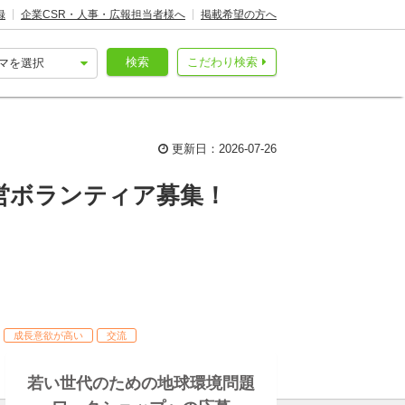
録
企業CSR・人事・広報担当者様へ
掲載希望の方へ
検索
こだわり検索
！
更新日：2026-07-26
運営ボランティア募集！
成長意欲が高い
交流
若い世代のための地球環境問題