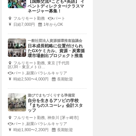
【国際交流×こども×英語】 イ
ベントディレクター/クラスマ
ネージャー募集！
フルリモート勤務
パート
日給7,000円
1年からOK
一般社団法人資源循環推進協議会
日本成長戦略に位置付けられ
たGXケミカル、資源・炭素循
環市場創出プロジェクト推進
フルリモート勤務, 東京 [千代田
区/JR・東京メトロ...
パート,副業/パラレルキャリア
時給2,500〜4,000円
長期歓迎
遊びでまちづくりする準備室
自分を生きるアソビの学校
『まちのスコーレ』会計スタ
ッフ
フルリモート勤務, 神奈川 [茅ヶ崎市]
パート,副業/パラレルキャリア
時給1,800〜2,200円
長期歓迎