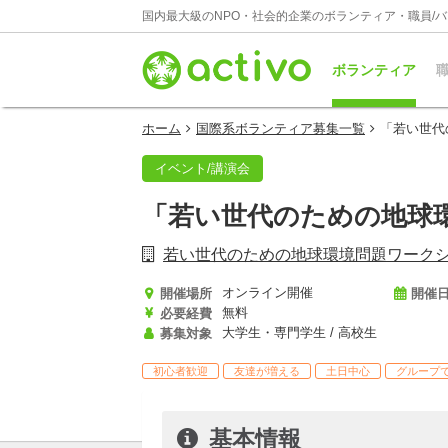
国内最大級のNPO・社会的企業のボランティア・職員/
ボランティア
職
ホーム
国際系ボランティア募集一覧
「若い世
イベント/講演会
「若い世代のための地球
若い世代のための地球環境問題ワーク
オンライン開催
開催場所
開催
無料
必要経費
大学生・専門学生 / 高校生
募集対象
初心者歓迎
友達が増える
土日中心
グループ
基本情報