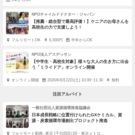
NPOチャイルドドクター・ジャパン
【推薦・総合型で最高評価！】ケニアのお母さんを
高校生の力で支援しよう！
フルリモートOK
6,000円
半年からOK
NPO法人アスデッサン
【中学生・高校生対象】様々な大人の生き方に出会
う「ミライドア」オンライン開催
オンライン開催
2026年8月22日(土) 10:00~11:30
無料
注目アルバイト
一般社団法人資源循環推進協議会
日本成長戦略に位置付けられたGXケミカル、資
源・炭素循環市場創出プロジェクト推進
フルリモート勤務, 東京 [千代田区/JR・東京メトロ...