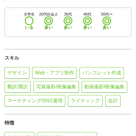
大学生
20代社会人
30代
40代
50代〜
いる
多い
多い
多い
多い
スキル
デザイン
Web・アプリ制作
パンフレット作成
翻訳/通訳
写真撮影/画像編集
動画撮影/映像編集
マーケティング/SNS運用
ライティング
会計
特徴