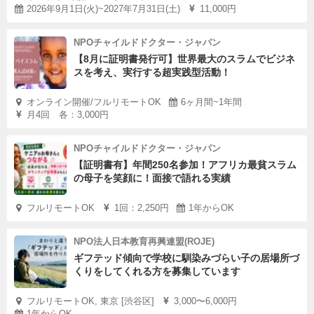
2026年9月1日(火)~2027年7月31日(土)
11,000円
NPOチャイルドドクター・ジャパン
【8月に証明書発行可】世界最大のスラムでビジネ
スを考え、実行する超実践型活動！
オンライン開催/フルリモートOK
6ヶ月間~1年間
月4回 各：3,000円
NPOチャイルドドクター・ジャパン
【証明書有】年間250名参加！アフリカ最貧スラム
の母子を笑顔に！面接で語れる実績
フルリモートOK
1回：2,250円
1年からOK
NPO法人日本教育再興連盟(ROJE)
ギフテッド傾向で学校に馴染みづらい子の居場所づ
くりをしてくれる方を募集しています
フルリモートOK, 東京 [渋谷区]
3,000〜6,000円
1年からOK