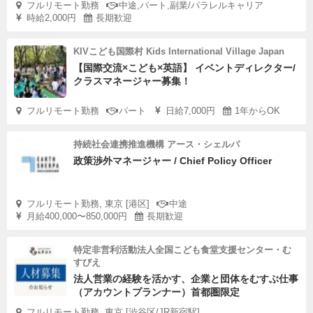
フルリモート勤務
中途,パート,副業/パラレルキャリア
時給2,000円
長期歓迎
KIVこども国際村 Kids International Village Japan
【国際交流×こども×英語】 イベントディレクター/
クラスマネージャー募集！
フルリモート勤務
パート
日給7,000円
1年からOK
持続社会連携推進機構 アース・シェルパ
政策渉外マネージャー / Chief Policy Officer
フルリモート勤務, 東京 [港区]
中途
月給400,000〜850,000円
長期歓迎
特定非営利活動法人全国こども食堂支援センター・む
すびえ
法人営業の経験を活かす、企業と団体をむすぶ仕事
（アカウントプランナー）首都圏限定
フルリモート勤務, 東京 [渋谷区/JR新宿駅]