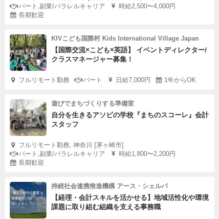
パート,副業/パラレルキャリア
時給2,500〜4,000円
長期歓迎
KIVこども国際村 Kids International Village Japan
【国際交流×こども×英語】 イベントディレクター/
クラスマネージャー募集！
フルリモート勤務
パート
日給7,000円
1年からOK
遊びでまちづくりする準備室
自分を生きるアソビの学校『まちのスコーレ』会計
スタッフ
フルリモート勤務, 神奈川 [茅ヶ崎市]
パート,副業/パラレルキャリア
時給1,800〜2,200円
長期歓迎
持続社会連携推進機構 アース・シェルパ
【経理・会計スキルを活かせる】地域活性化や環境
課題に取り組む組織を支える事務職