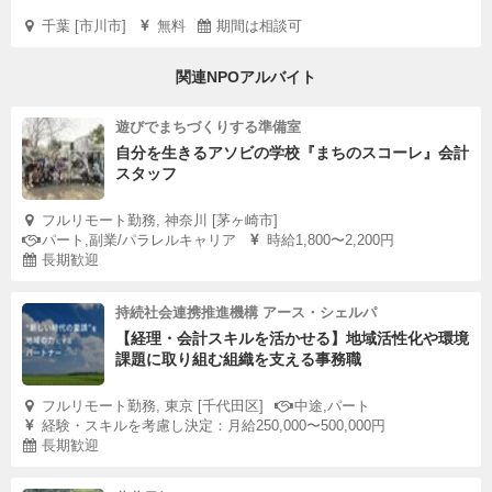
千葉 [市川市]
無料
期間は相談可
関連NPOアルバイト
遊びでまちづくりする準備室
自分を生きるアソビの学校『まちのスコーレ』会計
スタッフ
フルリモート勤務, 神奈川 [茅ヶ崎市]
パート,副業/パラレルキャリア
時給1,800〜2,200円
長期歓迎
持続社会連携推進機構 アース・シェルパ
【経理・会計スキルを活かせる】地域活性化や環境
課題に取り組む組織を支える事務職
フルリモート勤務, 東京 [千代田区]
中途,パート
経験・スキルを考慮し決定：月給250,000〜500,000円
長期歓迎