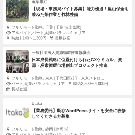
蓮葉果紅
【現場・事務局バイト募集】能力優遇！里山保全を
兼ねた畑作業と竹林整備
フルリモート勤務, 千葉 [千葉市/土気駅]
アルバイト,パート,副業/パラレルキャリア
時給1,140〜1,300円
長期歓迎
一般社団法人資源循環推進協議会
日本成長戦略に位置付けられたGXケミカル、資
源・炭素循環市場創出プロジェクト推進
フルリモート勤務, 東京 [千代田区/JR・東京メトロ...
パート,副業/パラレルキャリア
時給2,500〜4,000円
長期歓迎
Utaka
【業務委託】既存WordPressサイトを安全に改修
してくださる方募集
フルリモート勤務, 静岡 [静岡市]
アルバイト,パート,副業/パラレルキャリア