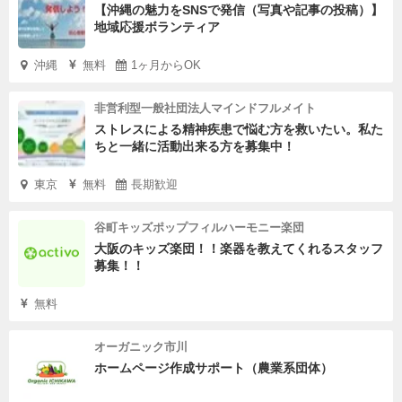
【沖縄の魅力をSNSで発信（写真や記事の投稿）】
地域応援ボランティア
沖縄
無料
1ヶ月からOK
非営利型一般社団法人マインドフルメイト
ストレスによる精神疾患で悩む方を救いたい。私た
ちと一緒に活動出来る方を募集中！
東京
無料
長期歓迎
谷町キッズポップフィルハーモニー楽団
大阪のキッズ楽団！！楽器を教えてくれるスタッフ
募集！！
無料
オーガニック市川
ホームページ作成サポート（農業系団体）