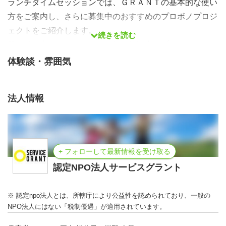
ランチタイムセッションでは、ＧＲＡＮＴの基本的な使い
方をご案内し、さらに募集中のおすすめのプロボノプロジ
ェクトをご紹介します。
続きを読む
登録前の方々はもちろん、参加を検討中でプロジェクトを
探している経験者の方々もぜひご参加お待ちしています。
体験談・雰囲気
※本イベントは団体ではなく参加者の皆さん（支援する
方々）に向けた内容となります。
法人情報
▼開催概要
開催日時：2026年6月24日（水）12:20-12:50
開催方法：オンライン
+ フォローして最新情報を受け取る
参加費：無料
認定NPO法人サービスグラント
対象者：プロボノ、社会参加、ＧＲＡＮＴに関心のある方
※ 認定npo法人とは、所轄庁により公益性を認められており、一般の
NPO法人にはない「税制優遇」が適用されています。
▼当日タイムテーブル（目安）