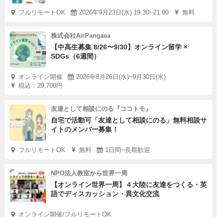
フルリモートOK
2026年9月23日(水) 19:30~21:00
無料
株式会社AirPangaea
【中高生募集 8/26〜9/30】オンライン留学 ×
SDGs（6週間）
オンライン開催
2026年8月26日(水)~9月30日(水)
税込：29,700円
友達として相談にのる『ココトモ』
自宅で活動可「友達として相談にのる」無料相談サ
イトのメンバー募集！
フルリモートOK
無料
1日間~長期歓迎
NPO法人教室から世界一周
【オンライン世界一周】４大陸に友達をつくる・英
語でディスカッション・異文化交流
オンライン開催/フルリモートOK