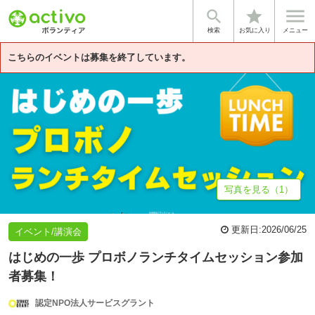


star
基本情報
募集詳細
体験談・雰囲気
法人情報
検索
お気に入り
メニュー
こちらのイベントは募集を終了しています。
写真を見る（1）
更新日:
2026/06/25
イベント/講演会
はじめの一歩 プロボノランチタイムセッション参加
者募集！
認定NPO法人サービスグラント