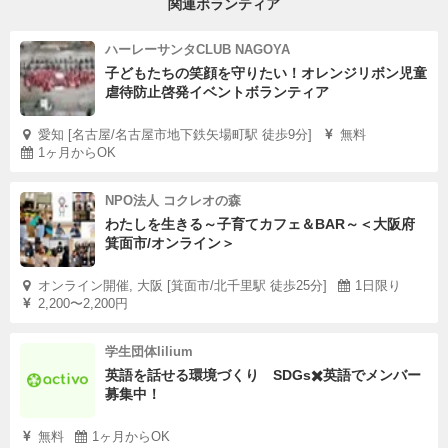
関連ボランティア
ハーレーサンタCLUB NAGOYA
子どもたちの笑顔を守りたい！オレンジリボン児童
虐待防止啓発イベントボランティア
愛知 [名古屋/名古屋市地下鉄矢場町駅 徒歩9分]
無料
1ヶ月からOK
NPO法人 コクレオの森
わたしを生きる～子育てカフェ＆BAR～＜大阪府
箕面市/オンライン＞
オンライン開催, 大阪 [箕面市/北千里駅 徒歩25分]
1日限り
2,200〜2,200円
学生団体lilium
英語を話せる環境づくり SDGs✖️英語でメンバー
募集中！
無料
1ヶ月からOK