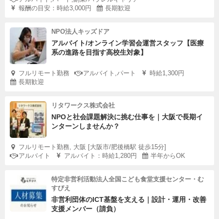
報酬の目安：時給3,000円
長期歓迎
NPO法人キッズドア
アルバイト/オンライン学習会運営スタッフ【医療
系の進路を目指す高校生対象】
フルリモート勤務
アルバイト,パート
時給1,300円
長期歓迎
リタワークス株式会社
NPOと社会課題解決に挑む仕事を｜大阪で長期イ
ンターンしませんか？
フルリモート勤務, 大阪 [大阪市/肥後橋駅 徒歩15分]
アルバイト
アルバイト：時給1,280円
半年からOK
特定非営利活動法人全国こども食堂支援センター・む
すびえ
非営利団体のICT基盤を支える｜設計・運用・改善
支援メンバー（請負）