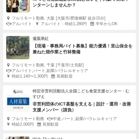
ンターンしませんか？
フルリモート勤務, 大阪 [大阪市/肥後橋駅 徒歩15分]
アルバイト
アルバイト：時給1,280円
半年からOK
蓮葉果紅
【現場・事務局バイト募集】能力優遇！里山保全を
兼ねた畑作業と竹林整備
フルリモート勤務, 千葉 [千葉市/土気駅]
アルバイト,パート,副業/パラレルキャリア
時給1,140〜1,300円
長期歓迎
特定非営利活動法人全国こども食堂支援センター・む
すびえ
非営利団体のICT基盤を支える｜設計・運用・改善
支援メンバー（請負）
フルリモート勤務
中途,パート,副業/パラレルキャリア
時給2,000円
長期歓迎