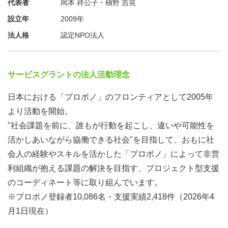
12:20-12:30 ＧＲＡＮＴ基本的な使い方
代表者
岡本 祥公子・槇野 吉晃
12:30-12:45 現在募集中のおすすめプロジェクト
設立年
2009年
12:45-12:50 質疑応答、事務局からのご案内
法人格
認定NPO法人
サービスグラントの法人活動理念
日本における「プロボノ」のフロンティアとして2005年
より活動を開始。
"社会課題を前に、誰もが行動を起こし、違いや可能性を
活かしあいながら協働できる社会"を目指して、おもに社
会人の経験やスキルを活かした「プロボノ」によって非営
利組織が抱える課題の解決を目指す、プロジェクト型支援
のコーディネート等に取り組んでいます。
※プロボノ登録者10,086名・支援実績2,418件（2026年4
月1日現在）