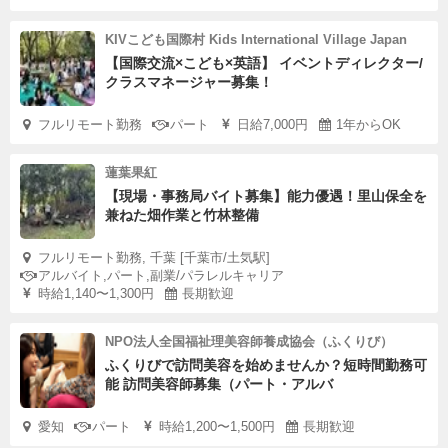
KIVこども国際村 Kids International Village Japan
【国際交流×こども×英語】 イベントディレクター/
クラスマネージャー募集！
フルリモート勤務
パート
日給7,000円
1年からOK
蓮葉果紅
【現場・事務局バイト募集】能力優遇！里山保全を
兼ねた畑作業と竹林整備
フルリモート勤務, 千葉 [千葉市/土気駅]
アルバイト,パート,副業/パラレルキャリア
時給1,140〜1,300円
長期歓迎
NPO法人全国福祉理美容師養成協会（ふくりび）
ふくりびで訪問美容を始めませんか？短時間勤務可
能 訪問美容師募集（パート・アルバ
愛知
パート
時給1,200〜1,500円
長期歓迎