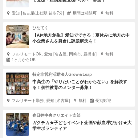
て支援・産前産後支援ヘルパー募集！
愛知 [名古屋/上社駅 徒歩7分]
期間は相談可
無料
ひなてく
【AI×地方創生】愛知でできる！夏休みに地方の中
小企業さんを舞台に課題解決を！
フルリモートOK, 愛知 [名古屋, 岡崎市, 豊橋市]
無料
1ヶ月からOK
特定非営利活動法人Grow＆Leap
中高生の「やりたいことがわからない」を解決す
る！個性教育のメンター募集！
フルリモート勤務, 愛知 [名古屋]
無料
長期歓迎
春日井中央クリエイト支部
ガクチカ★子どもイベント企画や献血呼びかけ★大
学生ボランティア