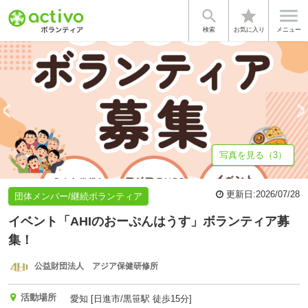


star
基本情報
募集詳細
体験談・雰囲気
法人情報
検索
お気に入り
メニュー
写真を見る（3）
更新日:
2026/07/28
団体メンバー/継続ボランティア
イベント「AHIのおーぷんはうす」ボランティア募
集！
公益財団法人 アジア保健研修所
活動場所
愛知 [日進市/黒笹駅 徒歩15分]