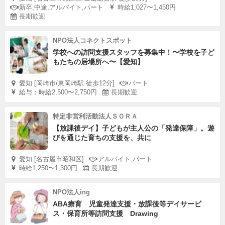
新卒,中途,アルバイト,パート
時給1,027〜1,450円
長期歓迎
NPO法人コネクトスポット
学校への訪問支援スタッフを募集中！〜学校を子ど
もたちの居場所へ〜【愛知】
愛知 [岡崎市/東岡崎駅 徒歩12分]
パート
給与：時給2,500〜2,750円
長期歓迎
特定非営利活動法人ＳＯＲＡ
【放課後デイ】子どもが主人公の「発達保障」。遊
びを通じた育ちの支援を、共に
愛知 [名古屋市昭和区]
アルバイト,パート
時給1,250〜1,300円
長期歓迎
NPO法人ing
ABA療育 児童発達支援・放課後等デイサービ
ス・保育所等訪問支援 Drawing