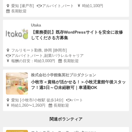
愛知 [瀬戸市]
アルバイト,パート
時給1,100円
長期歓迎
Utaka
【業務委託】既存WordPressサイトを安全に改修
してくださる方募集
フルリモート勤務, 静岡 [静岡市]
アルバイト,パート,副業/パラレルキャリア
報酬の目安：時給3,000円
長期歓迎
株式会社小学館集英社プロダクション
小牧市＜資格が活かせる！＞小牧児童館午後スタッ
フ！週3日～◎未経験可｜車通勤OK
愛知 [小牧市/小牧駅 徒歩14分]
パート
時給1,260〜1,260円
長期歓迎
関連ボランティア