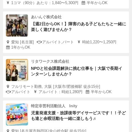
1コマ（90分）あたり：1,840〜5,300円
半年からOK
あいんぐ株式会社
【週2日からOK！】障害のある子どもたちと一緒に
楽しく遊びませんか？
愛知 [名古屋]
アルバイト,パート
時給1,220〜1,250円
1年からOK
リタワークス株式会社
NPOと社会課題解決に挑む仕事を｜大阪で長期イ
ンターンしませんか？
フルリモート勤務, 大阪 [大阪市/肥後橋駅 徒歩15分]
アルバイト
アルバイト：時給1,280円
半年からOK
特定非営利活動法人 Inity
児童発達支援・放課後等デイサービスです！！子ど
も達と余暇活動を一緒に楽しもう♬
愛知 [名古屋市熱田区/金山総合駅 徒歩15分]