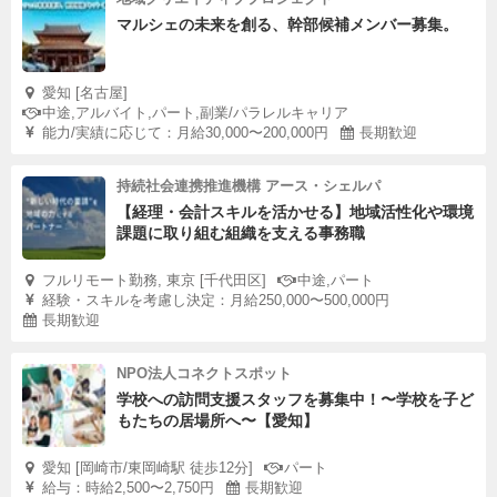
マルシェの未来を創る、幹部候補メンバー募集。
愛知 [名古屋]
中途,アルバイト,パート,副業/パラレルキャリア
能力/実績に応じて：月給30,000〜200,000円
長期歓迎
持続社会連携推進機構 アース・シェルパ
【経理・会計スキルを活かせる】地域活性化や環境
課題に取り組む組織を支える事務職
フルリモート勤務, 東京 [千代田区]
中途,パート
経験・スキルを考慮し決定：月給250,000〜500,000円
長期歓迎
NPO法人コネクトスポット
学校への訪問支援スタッフを募集中！〜学校を子ど
もたちの居場所へ〜【愛知】
愛知 [岡崎市/東岡崎駅 徒歩12分]
パート
給与：時給2,500〜2,750円
長期歓迎