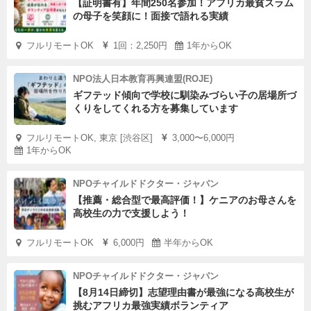
【証明書有】年間250名参加！アフリカ最貧スラム
の母子を笑顔に！面接で語れる実績
フルリモートOK
1回：2,250円
1年からOK
NPO法人日本教育再興連盟(ROJE)
ギフテッド傾向で学校に馴染みづらい子の居場所づ
くりをしてくれる方を募集しています
フルリモートOK, 東京 [渋谷区]
3,000〜6,000円
1年からOK
NPOチャイルドドクター・ジャパン
【推薦・総合型で最高評価！】ケニアのお母さんを
高校生の力で支援しよう！
フルリモートOK
6,000円
半年からOK
NPOチャイルドドクター・ジャパン
【8月14日締切】志望理由書が最強になる高校生が
挑むアフリカ最強実績ボランティア