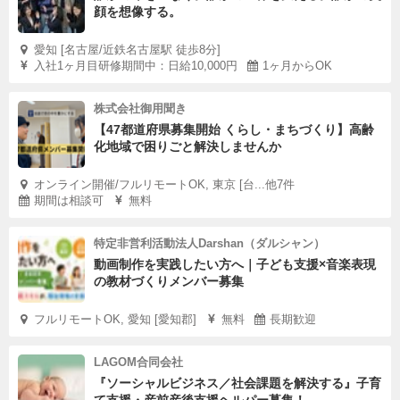
顔を想像する。
愛知 [名古屋/近鉄名古屋駅 徒歩8分]
入社1ヶ月目研修期間中：日給10,000円
1ヶ月からOK
株式会社御用聞き
【47都道府県募集開始 くらし・まちづくり】高齢
化地域で困りごと解決しませんか
オンライン開催/フルリモートOK, 東京 [台...他7件
期間は相談可
無料
特定非営利活動法人Darshan（ダルシャン）
動画制作を実践したい方へ｜子ども支援×音楽表現
の教材づくりメンバー募集
フルリモートOK, 愛知 [愛知郡]
無料
長期歓迎
LAGOM合同会社
『ソーシャルビジネス／社会課題を解決する』子育