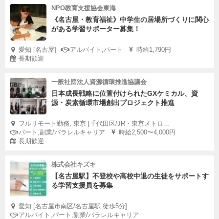
NPO教育支援協会東海
《名古屋・教育福祉》中学生の居場所づくりに関心
がある学習サポーター募集！
愛知 [名古屋]
アルバイト,パート
時給1,790円
長期歓迎
一般社団法人資源循環推進協議会
日本成長戦略に位置付けられたGXケミカル、資
源・炭素循環市場創出プロジェクト推進
フルリモート勤務, 東京 [千代田区/JR・東京メトロ...
パート,副業/パラレルキャリア
時給2,500〜4,000円
長期歓迎
株式会社キズキ
【名古屋駅】不登校や高校中退の生徒をサポートす
る学習支援員を募集
愛知 [名古屋市南区/名古屋駅 徒歩5分]
アルバイト,パート,副業/パラレルキャリア