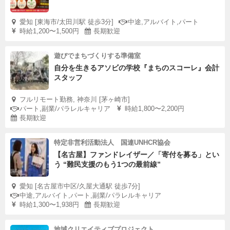
愛知 [東海市/太田川駅 徒歩3分]
中途,アルバイト,パート
時給1,200〜1,500円
長期歓迎
遊びでまちづくりする準備室
自分を生きるアソビの学校『まちのスコーレ』会計
スタッフ
フルリモート勤務, 神奈川 [茅ヶ崎市]
パート,副業/パラレルキャリア
時給1,800〜2,200円
長期歓迎
特定非営利活動法人 国連UNHCR協会
【名古屋】ファンドレイザー／「寄付を募る」とい
う “難民支援のもう1つの最前線”
愛知 [名古屋市中区/久屋大通駅 徒歩7分]
中途,アルバイト,パート,副業/パラレルキャリア
時給1,300〜1,938円
長期歓迎
地域クリエイティブプロジェクト