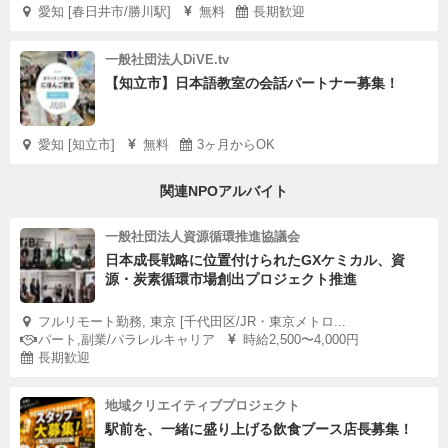
愛知 [春日井市/勝川駅]
無料
長期歓迎
一般社団法人DiVE.tv
【知立市】日本語教室の会話パートナー募集！
愛知 [知立市]
無料
3ヶ月からOK
関連NPOアルバイト
一般社団法人資源循環推進協議会
日本成長戦略に位置付けられたGXケミカル、資
源・炭素循環市場創出プロジェクト推進
フルリモート勤務, 東京 [千代田区/JR・東京メトロ...
パート,副業/パラレルキャリア
時給2,500〜4,000円
長期歓迎
地域クリエイティブプロジェクト
駅前を、一緒に盛り上げる飲食ブース店長募集！