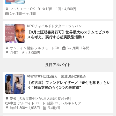
フルリモートOK
全12回 1回：4,500円
1ヶ月間~4ヶ月間
NPOチャイルドドクター・ジャパン
【8月に証明書発行可】世界最大のスラムでビジネ
スを考え、実行する超実践型活動！
オンライン開催/フルリモートOK
6ヶ月間~1年間
月4回 各：3,000円
注目アルバイト
特定非営利活動法人 国連UNHCR協会
【名古屋】ファンドレイザー／「寄付を募る」とい
う “難民支援のもう1つの最前線”
愛知 [名古屋市中区/久屋大通駅 徒歩7分]
中途,アルバイト,パート,副業/パラレルキャリア
時給1,300〜1,938円
長期歓迎