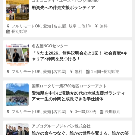
コミュニティ・ユース・バンクmomo
融資先への伴走支援ボランティア
フルリモートOK, 愛知 [名古屋], 岐阜 ...他1件
無料
長期歓迎
名古屋NGOセンター
「Ｎたま2026」無料説明会あと1回！ 社会貢献×キ
ャリア×仲間を見つける！
フルリモートOK, 愛知 [名古屋]
無料
1日間~長期歓迎
国際ロータリー第2760地区ローターアクト
愛知県を中心に活動★20代の地域支援ボランティ
ア★一生の仲間と成長できる奉仕団体
フルリモートOK, 愛知 [名古屋]
0〜30,000円
長期歓迎
アプコグループジャパン株式会社
誰かの命をつなぐ。誰かの世界を変える。誰かの笑