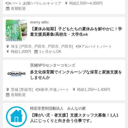
パート,副業/パラレルキャリア
時給2,500〜4,000円
長期歓迎
merry attic
【夏休み短期】子どもたちの夏休みを鮮やかに！学
童支援員募集/高校生・大学生ok
埼玉 [戸田市, 戸田市, 戸田市, 戸田市]
アルバイト,パート
時給1,200円
1ヶ月からOK
茨城NPOセンターコモンズ
多文化保育園でインクルーシブな保育と家族支援を
しませんか
茨城 [常総市]
新卒,中途,パート
時給1,250〜1,400円
長期歓迎
特定非営利活動法人 みんなの家
【障がい児・者支援】支援スタッフ大募集！1人1
人にじっくりと向き合う仕事です。