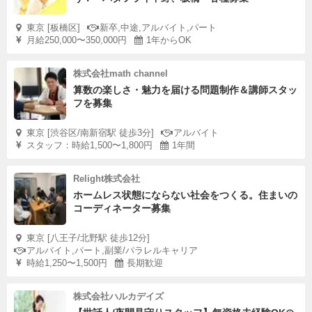
東京 [板橋区]
新卒,中途,アルバイト,パート
月給250,000〜350,000円
1年からOK
株式会社math channel
算数の楽しさ・魅力を届ける問題制作＆講師スタッ
フを募集
東京 [渋谷区/南新宿駅 徒歩3分]
アルバイト
スタッフ：時給1,500〜1,800円
1年間
Relight株式会社
ホームレス状態にならない社会をつくる。住まいの
コーディネーター募集
東京 [八王子/北野駅 徒歩12分]
アルバイト,パート,副業/パラレルキャリア
時給1,250〜1,500円
長期歓迎
株式会社ハルカデイズ