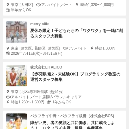
東京 [大田区]
アルバイト,パート
時給1,320〜1,800円
半年からOK
merry attic
夏休み限定！子どもたちの「ワクワク」を一緒に創
るスタッフ大募集
東京 [葛飾区, 葛飾区, 葛飾区]
アルバイト
時給1,300円
2026年7月1日(水)~8月31日(月)
株式会社LITALICO
【赤羽駅/週2～未経験OK】プログラミング教室の
運営スタッフ募集
東京 [北区/赤羽岩淵駅 徒歩1分]
アルバイト,パート,副業/パラレルキャリア
時給1,230〜1,500円
1年からOK
バタフライ中野・バタフライ板橋（株式会社BCS)
障がい児、者の笑顔と共に働き、共に成長しよ
う！ バタフライ中野、板橋 各種募集