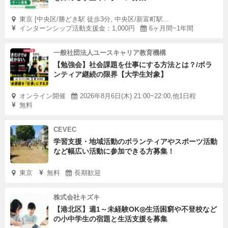
東京 [中央区/勝どき駅 徒歩3分, 中央区/新富町駅...
インターンシップ活動支援金：1,000円
6ヶ月間~1年間
一般社団法人ユースキャリア教育機構
【勉強会】社会課題を仕事にする方法とは？/ボラ
ンティア継続の限界【大学生対象】
オンライン開催
2026年8月6日(木) 21:00~22:00,他1日程
無料
CEVEC
学習支援・地域活動のボランティアやスポーツ活動
など幅広い活動に参加できる方募集！
東京
無料
長期歓迎
株式会社キズキ
【港北区】週1～未経験OK◎生活困窮や不登校など
の小中学生の宿題と生活支援を募集