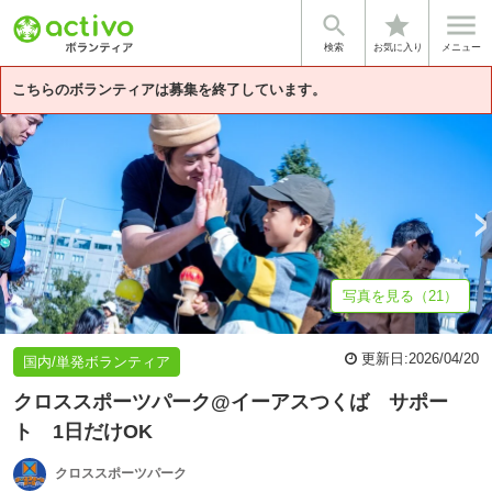


star
基本情報
募集詳細
体験談・雰囲気
企業情報
検索
お気に入り
メニュー
こちらのボランティアは募集を終了しています。
写真を見る（21）
更新日:
2026/04/20
国内/単発ボランティア
クロススポーツパーク@イーアスつくば サポー
ト 1日だけOK
クロススポーツパーク