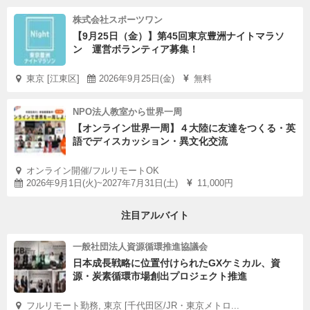
株式会社スポーツワン
【9月25日（金）】第45回東京豊洲ナイトマラソ
ン 運営ボランティア募集！
東京 [江東区]
2026年9月25日(金)
無料
NPO法人教室から世界一周
【オンライン世界一周】４大陸に友達をつくる・英
語でディスカッション・異文化交流
オンライン開催/フルリモートOK
2026年9月1日(火)~2027年7月31日(土)
11,000円
注目アルバイト
一般社団法人資源循環推進協議会
日本成長戦略に位置付けられたGXケミカル、資
源・炭素循環市場創出プロジェクト推進
フルリモート勤務, 東京 [千代田区/JR・東京メトロ...