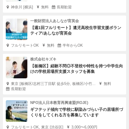
神奈川 [横浜]
無料
長期歓迎
一般財団法人あしなが育英会
【週1回フルリモート】遺児高校生学習支援ボラン
ティア/あしなが育英会
フルリモートOK
無料
半年からOK
株式会社キズキ
【板橋区】経験不問◎不登校や特性を持つ中学生向
けの学校居場所支援スタッフを募集
東京 [板橋区/志村三丁目駅 徒歩5分, 板橋区/小竹...
無料
長期歓迎
NPO法人日本教育再興連盟(ROJE)
ギフテッド傾向で学校に馴染みづらい子の居場所づ
くりをしてくれる方を募集しています
フルリモートOK, 東京 [渋谷区]
3,000〜6,000円