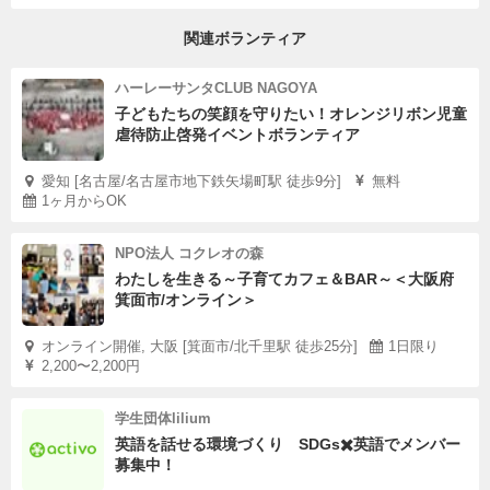
関連ボランティア
ハーレーサンタCLUB NAGOYA
子どもたちの笑顔を守りたい！オレンジリボン児童
虐待防止啓発イベントボランティア
愛知 [名古屋/名古屋市地下鉄矢場町駅 徒歩9分]
無料
1ヶ月からOK
NPO法人 コクレオの森
わたしを生きる～子育てカフェ＆BAR～＜大阪府
箕面市/オンライン＞
オンライン開催, 大阪 [箕面市/北千里駅 徒歩25分]
1日限り
2,200〜2,200円
学生団体lilium
英語を話せる環境づくり SDGs✖️英語でメンバー
募集中！