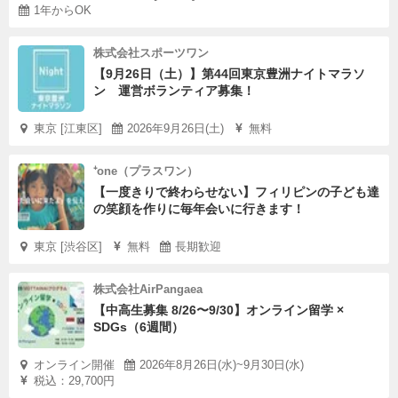
1年からOK
株式会社スポーツワン
【9月26日（土）】第44回東京豊洲ナイトマラソ
ン 運営ボランティア募集！
東京 [江東区]
2026年9月26日(土)
無料
⁺one（プラスワン）
【一度きりで終わらせない】フィリピンの子ども達
の笑顔を作りに毎年会いに行きます！
東京 [渋谷区]
無料
長期歓迎
株式会社AirPangaea
【中高生募集 8/26〜9/30】オンライン留学 ×
SDGs（6週間）
オンライン開催
2026年8月26日(水)~9月30日(水)
税込：29,700円