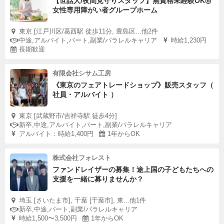
【世話人/夜間見守りスタッフ】無資格未経験OK◎
女性専用障がい者グループホーム
東京 [江戸川区/葛西駅 徒歩11分, 豊島区...他2件
中途,アルバイト,パート,副業/パラレルキャリア
時給1,230円
長期歓迎
有限会社シサム工房
《東京のフェアトレードショップ》販売スタッフ（
社員・アルバイト ）
東京 [武蔵野市/吉祥寺駅 徒歩4分]
新卒,中途,アルバイト,パート,副業/パラレルキャリア
アルバイト：時給1,400円
1年からOK
株式会社フォレスト
ファンドレイザーの募集！途上国の子どもたちへの
支援を一緒に募りませんか？
埼玉 [さいたま市], 千葉 [千葉市], 東...他1件
新卒,中途,パート,副業/パラレルキャリア
時給1,500〜3,500円
1年からOK