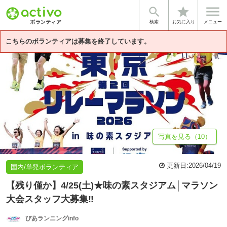


star
基本情報
募集詳細
体験談・雰囲気
企業情報
検索
お気に入り
メニュー
こちらのボランティアは募集を終了しています。
写真を見る（10）
更新日:
2026/04/19
国内/単発ボランティア
【残り僅か】4/25(土)★味の素スタジアム│マラソン
大会スタッフ大募集‼
ぴあランニングinfo