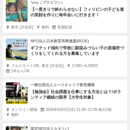
⁺one（プラスワン）
【一度きりで終わらせない】フィリピンの子ども達
の笑顔を作りに毎年会いに行きます！
東京 [渋谷区]
無料
長期歓迎
NPO法人日本教育再興連盟(ROJE)
ギフテッド傾向で学校に馴染みづらい子の居場所づ
くりをしてくれる方を募集しています
フルリモートOK, 東京 [渋谷区]
3,000〜6,000円
1年からOK
一般社団法人ユースキャリア教育機構
【勉強会】社会課題を仕事にする方法とは？/ボラ
ンティア継続の限界【大学生対象】
オンライン開催
2026年8月6日(木) 21:00~22:00,他1日程
無料
認定NPO法人カタリバ