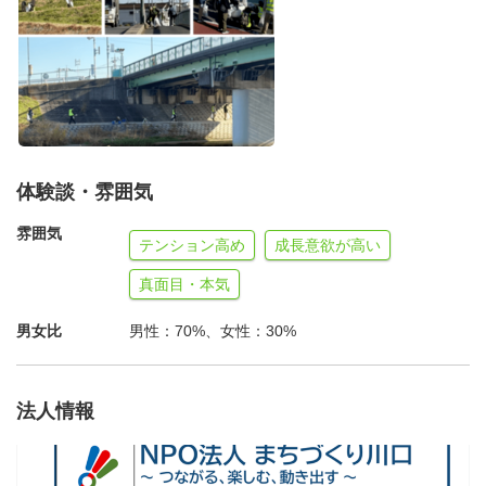
当団体の執行部・役員とも、「挑戦できる社会づくり」
をモットーとしていますのであなたの挑戦・提案を実現す
るお手伝いをさせていただければと思います。
体験談・雰囲気
雰囲気
テンション高め
成長意欲が高い
真面目・本気
男女比
男性：70%、女性：30%
法人情報