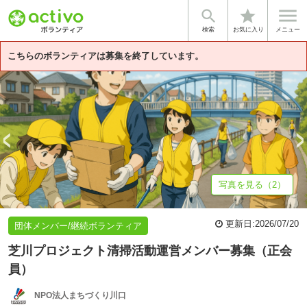


star
基本情報
募集詳細
体験談・雰囲気
法人情報
検索
お気に入り
メニュー
こちらのボランティアは募集を終了しています。
写真を見る（2）
更新日:
2026/07/20
団体メンバー/継続ボランティア
芝川プロジェクト清掃活動運営メンバー募集（正会
員）
NPO法人まちづくり川口