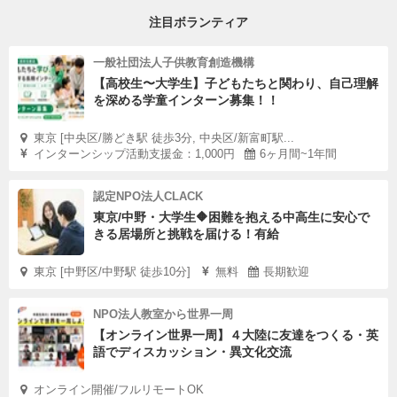
注目ボランティア
一般社団法人子供教育創造機構
【高校生〜大学生】子どもたちと関わり、自己理解
を深める学童インターン募集！！
東京 [中央区/勝どき駅 徒歩3分, 中央区/新富町駅...
インターンシップ活動支援金：1,000円
6ヶ月間~1年間
認定NPO法人CLACK
東京/中野・大学生🔶困難を抱える中高生に安心で
きる居場所と挑戦を届ける！有給
東京 [中野区/中野駅 徒歩10分]
無料
長期歓迎
NPO法人教室から世界一周
【オンライン世界一周】４大陸に友達をつくる・英
語でディスカッション・異文化交流
オンライン開催/フルリモートOK