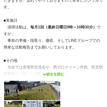
だきますが、流れでやっておりますので非常にシンプルで
す。
■実施日
清掃活動は、
毎月1回（最終日曜日9時～10時30分）
で
すが、
事前の準備・段取り、撤収、そしてLINEグループでの
簡単な活動報告までお願いしております。
■その他
当会では居場所交流会や、西川口クリーン作戦、防災防
犯事業など様々な活動をしています。
続きを読む
横断的な参加も可能ですし、その他の活動で関わってい
る会員さんなどとの交流も深められる機会となります。
また、まだ1年程度の活動です。工夫する部分などは多
数あると思います。