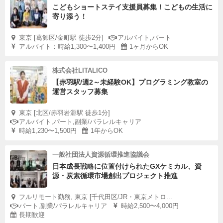
こどもショートステイ支援員募集！こどもの生活に
寄り添う！
東京 [葛飾区/金町駅 徒歩2分]
アルバイト,パート
アルバイト：時給1,300〜1,400円
1ヶ月からOK
株式会社LITALICO
【赤羽駅/週2～未経験OK】プログラミング教室の
運営スタッフ募集
東京 [北区/赤羽岩淵駅 徒歩1分]
アルバイト,パート,副業/パラレルキャリア
時給1,230〜1,500円
1年からOK
一般社団法人資源循環推進協議会
日本成長戦略に位置付けられたGXケミカル、資
源・炭素循環市場創出プロジェクト推進
フルリモート勤務, 東京 [千代田区/JR・東京メトロ...
パート,副業/パラレルキャリア
時給2,500〜4,000円
長期歓迎