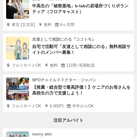
中高生の「秘密基地」b-labの居場所づくりボラン
ティア（フロアキャスト）
東京 [文京区]
無料
6ヶ月間
友達として相談にのる『ココトモ』
自宅で活動可「友達として相談にのる」無料相談サ
イトのメンバー募集！
フルリモートOK
無料
1日間~長期歓迎
NPOチャイルドドクター・ジャパン
【推薦・総合型で最高評価！】ケニアのお母さんを
高校生の力で支援しよう！
フルリモートOK
6,000円
半年からOK
注目アルバイト
merry attic