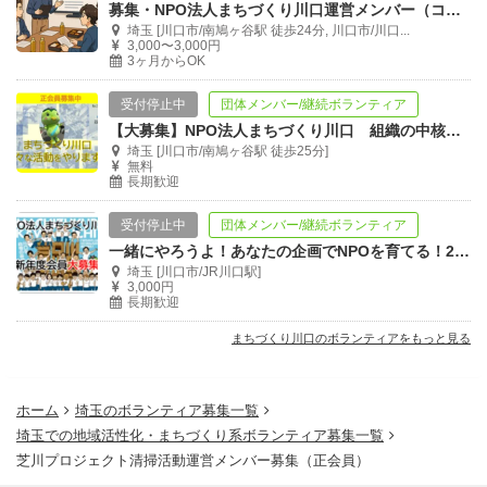
募集・NPO法人まちづくり川口運営メンバー（コアメンバー募集）未経験OK！！
埼玉 [川口市/南鳩ヶ谷駅 徒歩24分, 川口市/川口...
3,000〜3,000円
3ヶ月からOK
受付停止中
団体メンバー/継続ボランティア
【大募集】NPO法人まちづくり川口 組織の中核で事業を動かす正会員メンバー募集
埼玉 [川口市/南鳩ヶ谷駅 徒歩25分]
無料
長期歓迎
受付停止中
団体メンバー/継続ボランティア
一緒にやろうよ！あなたの企画でNPOを育てる！2026年度メンバー大募集！
埼玉 [川口市/JR川口駅]
3,000円
長期歓迎
まちづくり川口のボランティアをもっと見る
ホーム
埼玉のボランティア募集一覧
埼玉での地域活性化・まちづくり系ボランティア募集一覧
芝川プロジェクト清掃活動運営メンバー募集（正会員）