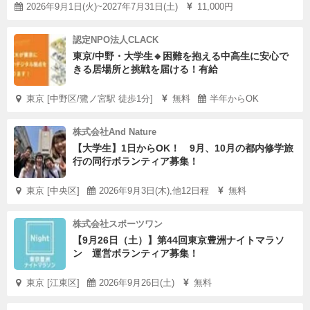
2026年9月1日(火)~2027年7月31日(土)
11,000円
認定NPO法人CLACK
東京/中野・大学生🔹困難を抱える中高生に安心で
きる居場所と挑戦を届ける！有給
東京 [中野区/鷺ノ宮駅 徒歩1分]
無料
半年からOK
株式会社And Nature
【大学生】1日からOK！ 9月、10月の都内修学旅
行の同行ボランティア募集！
東京 [中央区]
2026年9月3日(木),他12日程
無料
株式会社スポーツワン
【9月26日（土）】第44回東京豊洲ナイトマラソ
ン 運営ボランティア募集！
東京 [江東区]
2026年9月26日(土)
無料