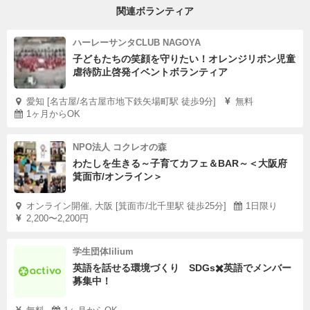
関連ボランティア
ハーレーサンタCLUB NAGOYA
子どもたちの笑顔を守りたい！オレンジリボン児童
虐待防止啓発イベントボランティア
愛知 [名古屋/名古屋市地下鉄矢場町駅 徒歩9分]
無料
1ヶ月からOK
NPO法人 コクレオの森
わたしを生きる～子育てカフェ＆BAR～＜大阪府
箕面市/オンライン＞
オンライン開催, 大阪 [箕面市/北千里駅 徒歩25分]
1日限り
2,200〜2,200円
学生団体lilium
英語を話せる環境づくり SDGs✖️英語でメンバー
募集中！