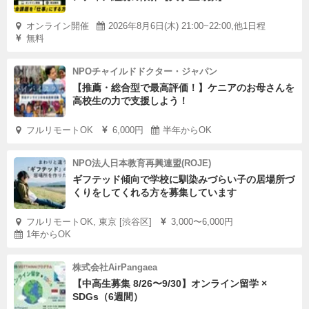
オンライン開催
2026年8月6日(木) 21:00~22:00,他1日程
無料
NPOチャイルドドクター・ジャパン
【推薦・総合型で最高評価！】ケニアのお母さんを
高校生の力で支援しよう！
フルリモートOK
6,000円
半年からOK
NPO法人日本教育再興連盟(ROJE)
ギフテッド傾向で学校に馴染みづらい子の居場所づ
くりをしてくれる方を募集しています
フルリモートOK, 東京 [渋谷区]
3,000〜6,000円
1年からOK
株式会社AirPangaea
【中高生募集 8/26〜9/30】オンライン留学 ×
SDGs（6週間）