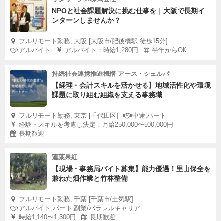
NPOと社会課題解決に挑む仕事を｜大阪で長期イ
ンターンしませんか？
フルリモート勤務, 大阪 [大阪市/肥後橋駅 徒歩15分]
アルバイト
アルバイト：時給1,280円
半年からOK
持続社会連携推進機構 アース・シェルパ
【経理・会計スキルを活かせる】地域活性化や環境
課題に取り組む組織を支える事務職
フルリモート勤務, 東京 [千代田区]
中途,パート
経験・スキルを考慮し決定：月給250,000〜500,000円
長期歓迎
蓮葉果紅
【現場・事務局バイト募集】能力優遇！里山保全を
兼ねた畑作業と竹林整備
フルリモート勤務, 千葉 [千葉市/土気駅]
アルバイト,パート,副業/パラレルキャリア
時給1,140〜1,300円
長期歓迎