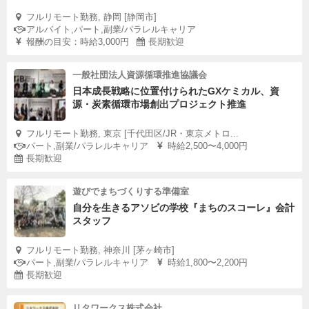
フルリモート勤務, 静岡 [静岡市]
アルバイト,パート,副業/パラレルキャリア
報酬の目安：時給3,000円
長期歓迎
一般社団法人資源循環推進協議会
日本成長戦略に位置付けられたGXケミカル、資
源・炭素循環市場創出プロジェクト推進
フルリモート勤務, 東京 [千代田区/JR・東京メトロ...
パート,副業/パラレルキャリア
時給2,500〜4,000円
長期歓迎
遊びでまちづくりする準備室
自分を生きるアソビの学校『まちのスコーレ』会計
スタッフ
フルリモート勤務, 神奈川 [茅ヶ崎市]
パート,副業/パラレルキャリア
時給1,800〜2,200円
長期歓迎
リタワークス株式会社