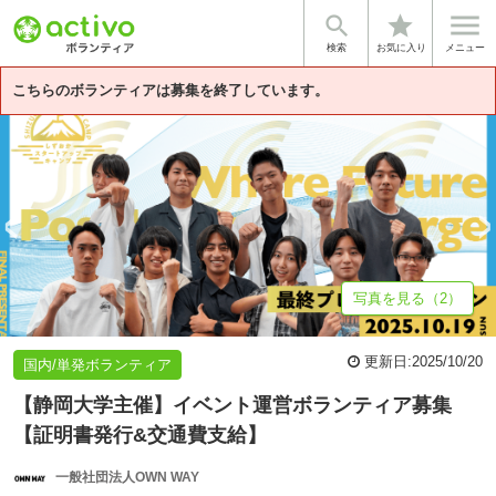


star
基本情報
募集詳細
体験談・雰囲気
法人情報
検索
お気に入り
メニュー
こちらのボランティアは募集を終了しています。
写真を見る（2）
更新日:
2025/10/20
国内/単発ボランティア
【静岡大学主催】イベント運営ボランティア募集
【証明書発行&交通費支給】
一般社団法人OWN WAY