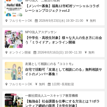
NPO法人 二枚目の名刺
【メンバー募集】福島12市町村ソーシャルコラボ
レーションプロジェクトvol.2
フルリモートOK
2026年9月23日(水) 19:30~21:00
無料
NPO法人アスデッサン
【中学生・高校生対象】様々な大人の生き方に出会
う「ミライドア」オンライン開催
オンライン開催
2026年8月16日(日) 10:00~11:30
無料
友達として相談にのる『ココトモ』
自宅で活動可「友達として相談にのる」無料相談サ
イトのメンバー募集！
フルリモートOK
無料
1日間~長期歓迎
一般社団法人ユースキャリア教育機構
【勉強会】社会課題を仕事にする方法とは？/ボラ
ンティア継続の限界【大学生対象】