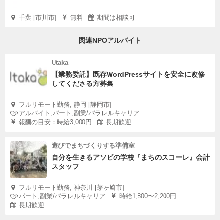
千葉 [市川市]
無料
期間は相談可
関連NPOアルバイト
Utaka
【業務委託】既存WordPressサイトを安全に改修
してくださる方募集
フルリモート勤務, 静岡 [静岡市]
アルバイト,パート,副業/パラレルキャリア
報酬の目安：時給3,000円
長期歓迎
遊びでまちづくりする準備室
自分を生きるアソビの学校『まちのスコーレ』会計
スタッフ
フルリモート勤務, 神奈川 [茅ヶ崎市]
パート,副業/パラレルキャリア
時給1,800〜2,200円
長期歓迎