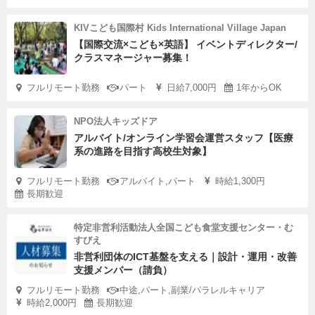
KIVこども国際村 Kids International Village Japan
【国際交流×こども×英語】 イベントディレクター/
クラスマネージャー募集！
フルリモート勤務
パート
日給7,000円
1年からOK
NPO法人キッズドア
アルバイト/オンライン学習会運営スタッフ【医療
系の進路を目指す高校生対象】
フルリモート勤務
アルバイト,パート
時給1,300円
長期歓迎
特定非営利活動法人全国こども食堂支援センター・む
すびえ
非営利団体のICT基盤を支える｜設計・運用・改善
支援メンバー（請負）
フルリモート勤務
中途,パート,副業/パラレルキャリア
時給2,000円
長期歓迎