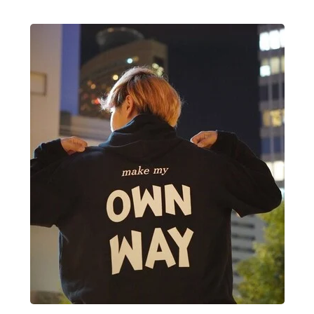
▼概要
【日 程】2025年10月19日(日) 13:00-17:00
【会 場】静岡銀行 本部タワー
【対 象】高校生（通信高校含む）、学校の先生、地域の
高校生を応援したい全ての方
【定 員】100人（先着順）
【参加費】無料
【主 催】静岡大学イノベーション社会連携推進機構、静
岡県教育委員会
【運 営】一般社団法人OWN WAY
▼内容
●第1部：高校生による最終プレゼンテーション
全10チームが集大成として、この2ヶ月間の道のりと未来
を創り出すプランの発表を行います。