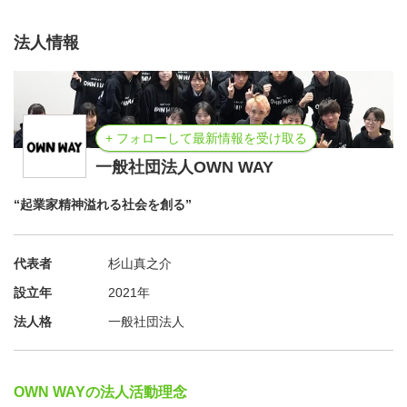
謝金：なし
法人情報
交通費：最大往復5,000円支給
昼食：弁当を支給
+ フォローして最新情報を受け取る
最終発表会（しずおかスタートアップキャンプ 最終プレ
一般社団法人OWN WAY
ゼンテーション）について
“起業家精神溢れる社会を創る”
▼しずおかスタートアップキャンプ 最終プレゼンテーシ
ョン
代表者
杉山真之介
しずおかスタートアップキャンプにて、3ヶ月間、異なる
設立年
2021年
学校の学生達とチームとなり活動を進めてきました。取り
組みテーマを設定し、仲間たちとの議論や当事者へのイン
法人格
一般社団法人
タビュー活動などを通して課題の深掘りをし、課題解決の
ためのプランを考案してきました。彼らが創りだしたい未
OWN WAYの法人活動理念
来像、そして、可能性あふれる高校生達が集う舞台です。