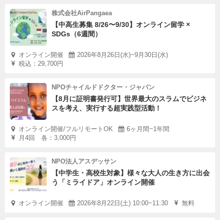
株式会社AirPangaea
【中高生募集 8/26〜9/30】オンライン留学 ×
SDGs（6週間）
オンライン開催
2026年8月26日(水)~9月30日(水)
税込：29,700円
NPOチャイルドドクター・ジャパン
【8月に証明書発行可】世界最大のスラムでビジネ
スを考え、実行する超実践型活動！
オンライン開催/フルリモートOK
6ヶ月間~1年間
月4回 各：3,000円
NPO法人アスデッサン
【中学生・高校生対象】様々な大人の生き方に出会
う「ミライドア」オンライン開催
オンライン開催
2026年8月22日(土) 10:00~11:30
無料