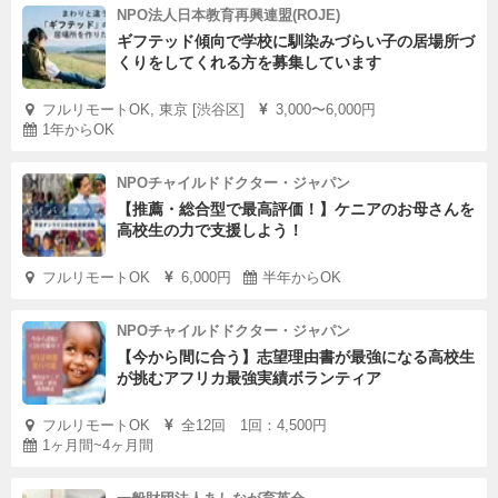
NPO法人日本教育再興連盟(ROJE)
ギフテッド傾向で学校に馴染みづらい子の居場所づ
くりをしてくれる方を募集しています
フルリモートOK, 東京 [渋谷区]
3,000〜6,000円
1年からOK
NPOチャイルドドクター・ジャパン
【推薦・総合型で最高評価！】ケニアのお母さんを
高校生の力で支援しよう！
フルリモートOK
6,000円
半年からOK
NPOチャイルドドクター・ジャパン
【今から間に合う】志望理由書が最強になる高校生
が挑むアフリカ最強実績ボランティア
フルリモートOK
全12回 1回：4,500円
1ヶ月間~4ヶ月間