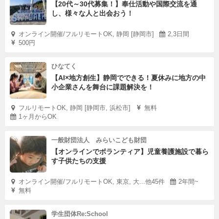
【20代～30代募集！】奉仕活動や国際交流を通
し、様々な人と出会おう！
オンライン開催/フルリモートOK, 静岡 [静岡市]
2,3日間
500円
ひなてく
【AI×地方創生】静岡でできる！夏休みに地方の中
小企業さんを舞台に課題解決を！
フルリモートOK, 静岡 [静岡市, 浜松市]
無料
1ヶ月からOK
一般財団法人 みらいこども財団
【オンラインでボランティア】児童養護施設で暮ら
す子供たちの支援
オンライン開催/フルリモートOK, 東京, 大...他45件
2年間~
無料
学生団体Re:School