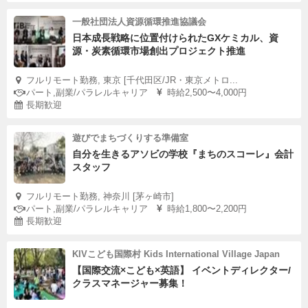
一般社団法人資源循環推進協議会
日本成長戦略に位置付けられたGXケミカル、資
源・炭素循環市場創出プロジェクト推進
フルリモート勤務, 東京 [千代田区/JR・東京メトロ...
パート,副業/パラレルキャリア
時給2,500〜4,000円
長期歓迎
遊びでまちづくりする準備室
自分を生きるアソビの学校『まちのスコーレ』会計
スタッフ
フルリモート勤務, 神奈川 [茅ヶ崎市]
パート,副業/パラレルキャリア
時給1,800〜2,200円
長期歓迎
KIVこども国際村 Kids International Village Japan
【国際交流×こども×英語】 イベントディレクター/
クラスマネージャー募集！