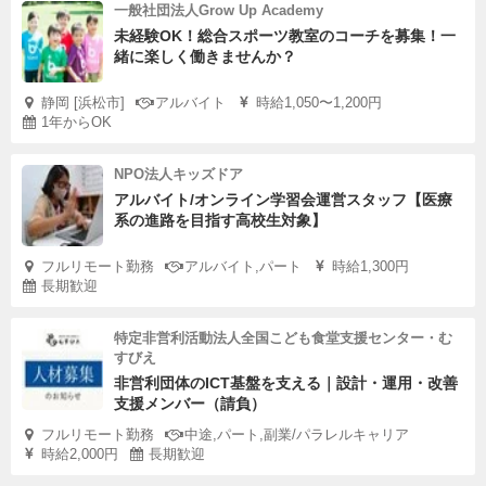
一般社団法人Grow Up Academy
未経験OK！総合スポーツ教室のコーチを募集！一
緒に楽しく働きませんか？
静岡 [浜松市]
アルバイト
時給1,050〜1,200円
1年からOK
NPO法人キッズドア
アルバイト/オンライン学習会運営スタッフ【医療
系の進路を目指す高校生対象】
フルリモート勤務
アルバイト,パート
時給1,300円
長期歓迎
特定非営利活動法人全国こども食堂支援センター・む
すびえ
非営利団体のICT基盤を支える｜設計・運用・改善
支援メンバー（請負）
フルリモート勤務
中途,パート,副業/パラレルキャリア
時給2,000円
長期歓迎