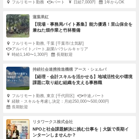
フルリモート勤務
パート
日給7,000円
1年からOK
蓮葉果紅
【現場・事務局バイト募集】能力優遇！里山保全を
兼ねた畑作業と竹林整備
フルリモート勤務, 千葉 [千葉市/土気駅]
アルバイト,パート,副業/パラレルキャリア
時給1,140〜1,300円
長期歓迎
持続社会連携推進機構 アース・シェルパ
【経理・会計スキルを活かせる】地域活性化や環境
課題に取り組む組織を支える事務職
フルリモート勤務, 東京 [千代田区]
中途,パート
経験・スキルを考慮し決定：月給250,000〜500,000円
長期歓迎
リタワークス株式会社
NPOと社会課題解決に挑む仕事を｜大阪で長期イ
ンターンしませんか？