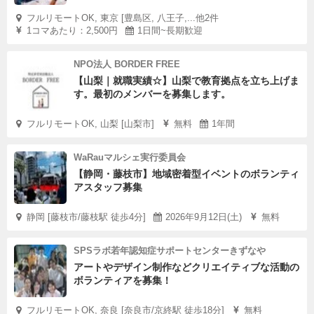
フルリモートOK, 東京 [豊島区, 八王子,...他2件
1コマあたり：2,500円
1日間~長期歓迎
NPO法人 BORDER FREE
【山梨｜就職実績☆】山梨で教育拠点を立ち上げま
す。最初のメンバーを募集します。
フルリモートOK, 山梨 [山梨市]
無料
1年間
WaRauマルシェ実行委員会
【静岡・藤枝市】地域密着型イベントのボランティ
アスタッフ募集
静岡 [藤枝市/藤枝駅 徒歩4分]
2026年9月12日(土)
無料
SPSラボ若年認知症サポートセンターきずなや
アートやデザイン制作などクリエイティブな活動の
ボランティアを募集！
フルリモートOK, 奈良 [奈良市/京終駅 徒歩18分]
無料