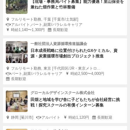
【現場・事務局バイト募集】能力優遇！里山保全を
兼ねた畑作業と竹林整備
フルリモート勤務, 千葉 [千葉市/土気駅]
アルバイト,パート,副業/パラレルキャリア
時給1,140〜1,300円
長期歓迎
一般社団法人資源循環推進協議会
日本成長戦略に位置付けられたGXケミカル、資
源・炭素循環市場創出プロジェクト推進
フルリモート勤務, 東京 [千代田区/JR・東京メトロ...
パート,副業/パラレルキャリア
時給2,500〜4,000円
長期歓迎
グローカルデザインスクール株式会社
田畑と地域を学び舎に子どもたちが会社経営に挑
戦！探究スクールの有償インターン募集
静岡 [菊川市]
アルバイト
時給1,120円
長期歓迎