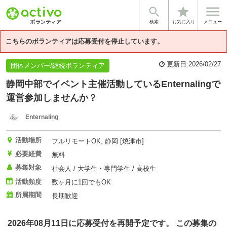


star
基本情報
団体情報
検索
お気に入り
メニュー
こちらのボランティアは応募受付を停止しています。
更新日:
2026/02/27
団体メンバー/継続ボランティア
静岡中部でイベント主催活動しているEnternalingで
運営参加しませんか？
Enternaling
活動場所
フルリモートOK, 静岡 [焼津市]
必要経費
無料
募集対象
社会人 / 大学生・専門学生 / 高校生
活動頻度
数ヶ月に1回でもOK
所属期間
長期歓迎
2026年08月11日に応募受付を再開予定です。 この募集の