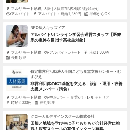
フルリモート勤務, 大阪 [大阪市/肥後橋駅 徒歩15分]
アルバイト
アルバイト：時給1,280円
半年からOK
NPO法人キッズドア
アルバイト/オンライン学習会運営スタッフ【医療
系の進路を目指す高校生対象】
フルリモート勤務
アルバイト,パート
時給1,300円
長期歓迎
特定非営利活動法人全国こども食堂支援センター・む
すびえ
非営利団体のICT基盤を支える｜設計・運用・改善
支援メンバー（請負）
フルリモート勤務
中途,パート,副業/パラレルキャリア
時給2,000円
長期歓迎
グローカルデザインスクール株式会社
田畑と地域を学び舎に子どもたちが会社経営に挑
戦！探究スクールの有償インターン募集