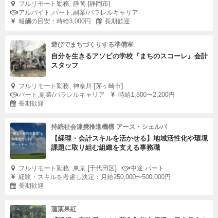
フルリモート勤務, 静岡 [静岡市]
アルバイト,パート,副業/パラレルキャリア
報酬の目安：時給3,000円
長期歓迎
遊びでまちづくりする準備室
自分を生きるアソビの学校『まちのスコーレ』会計
スタッフ
フルリモート勤務, 神奈川 [茅ヶ崎市]
パート,副業/パラレルキャリア
時給1,800〜2,200円
長期歓迎
持続社会連携推進機構 アース・シェルパ
【経理・会計スキルを活かせる】地域活性化や環境
課題に取り組む組織を支える事務職
フルリモート勤務, 東京 [千代田区]
中途,パート
経験・スキルを考慮し決定：月給250,000〜500,000円
長期歓迎
蓮葉果紅