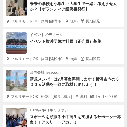
未来の学校を小学生～大学生で一緒に考えません
か？【ボランティア証明書発行】
フルリモートOK, 静岡 [静岡市]
無料
長期歓迎
イベントメディック
イベント救護団体の社員（正会員）募集
フルリモートOK, 静岡 [浜松市]
無料
長期歓迎
合同会社neco.sun
新規メンバーは7月募集再開します！横浜市内のＳ
ＤＧｓ活動を一緒に取材しましょう！
フルリモートOK, 神奈川 [横浜, 横浜]
無料
1ヶ月からOK
CarryAge（キャリッジ）
スポーツを頑張る小中高生を支援するサポーター募
集！ [ アスリートアカデミー ]