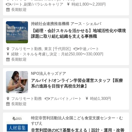
パート,副業/パラレルキャリア
時給1,800〜2,200円
長期歓迎
持続社会連携推進機構 アース・シェルパ
【経理・会計スキルを活かせる】地域活性化や環境
課題に取り組む組織を支える事務職
フルリモート勤務, 東京 [千代田区]
中途,パート
経験・スキルを考慮し決定：月給250,000〜330,000円
長期歓迎
NPO法人キッズドア
アルバイト/オンライン学習会運営スタッフ【医療
系の進路を目指す高校生対象】
フルリモート勤務
アルバイト,パート
時給1,300円
長期歓迎
特定非営利活動法人全国こども食堂支援センター・む
すびえ
非営利団体のICT基盤を支える｜設計・運用・改善