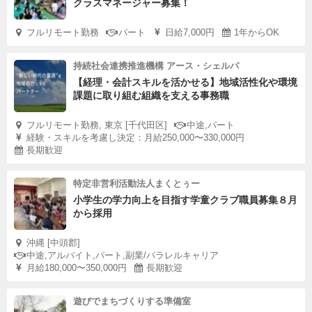
クラスマネージャー募集！
フルリモート勤務
パート
日給7,000円
1年からOK
持続社会連携推進機構 アース・シェルパ
【経理・会計スキルを活かせる】地域活性化や環境
課題に取り組む組織を支える事務職
フルリモート勤務, 東京 [千代田区]
中途,パート
経験・スキルを考慮し決定：月給250,000〜330,000円
長期歓迎
特定非営利活動法人まくとぅー
小学生の学力向上を目指す学童クラブ職員募集８月
から採用
沖縄 [中頭郡]
中途,アルバイト,パート,副業/パラレルキャリア
月給180,000〜350,000円
長期歓迎
遊びでまちづくりする準備室