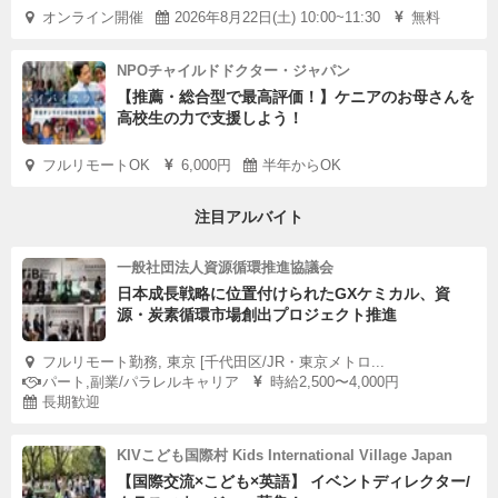
オンライン開催
2026年8月22日(土) 10:00~11:30
無料
NPOチャイルドドクター・ジャパン
【推薦・総合型で最高評価！】ケニアのお母さんを
高校生の力で支援しよう！
フルリモートOK
6,000円
半年からOK
注目アルバイト
一般社団法人資源循環推進協議会
日本成長戦略に位置付けられたGXケミカル、資
源・炭素循環市場創出プロジェクト推進
フルリモート勤務, 東京 [千代田区/JR・東京メトロ...
パート,副業/パラレルキャリア
時給2,500〜4,000円
長期歓迎
KIVこども国際村 Kids International Village Japan
【国際交流×こども×英語】 イベントディレクター/