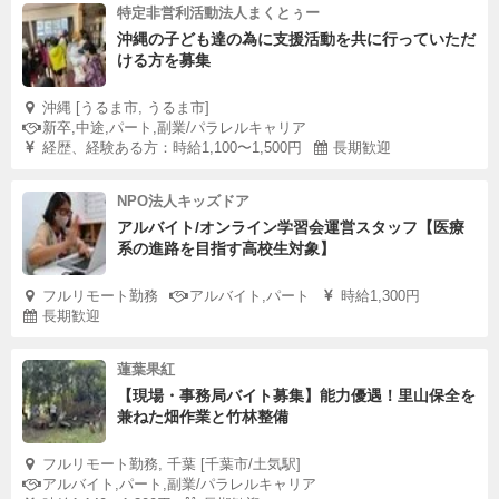
特定非営利活動法人まくとぅー
沖縄の子ども達の為に支援活動を共に行っていただ
ける方を募集
沖縄 [うるま市, うるま市]
新卒,中途,パート,副業/パラレルキャリア
経歴、経験ある方：時給1,100〜1,500円
長期歓迎
NPO法人キッズドア
アルバイト/オンライン学習会運営スタッフ【医療
系の進路を目指す高校生対象】
フルリモート勤務
アルバイト,パート
時給1,300円
長期歓迎
蓮葉果紅
【現場・事務局バイト募集】能力優遇！里山保全を
兼ねた畑作業と竹林整備
フルリモート勤務, 千葉 [千葉市/土気駅]
アルバイト,パート,副業/パラレルキャリア