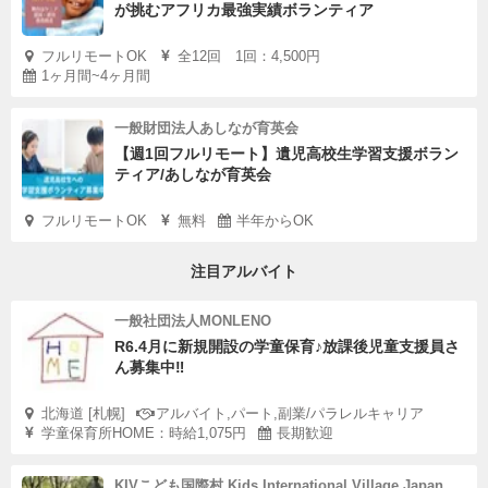
が挑むアフリカ最強実績ボランティア
フルリモートOK
全12回 1回：4,500円
1ヶ月間~4ヶ月間
一般財団法人あしなが育英会
【週1回フルリモート】遺児高校生学習支援ボラン
ティア/あしなが育英会
フルリモートOK
無料
半年からOK
注目アルバイト
一般社団法人MONLENO
R6.4月に新規開設の学童保育♪放課後児童支援員さ
ん募集中‼︎
北海道 [札幌]
アルバイト,パート,副業/パラレルキャリア
学童保育所HOME：時給1,075円
長期歓迎
KIVこども国際村 Kids International Village Japan