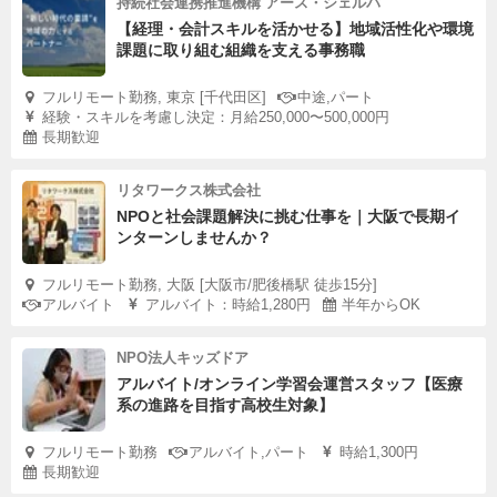
持続社会連携推進機構 アース・シェルパ
【経理・会計スキルを活かせる】地域活性化や環境
課題に取り組む組織を支える事務職
フルリモート勤務, 東京 [千代田区]
中途,パート
経験・スキルを考慮し決定：月給250,000〜500,000円
長期歓迎
リタワークス株式会社
NPOと社会課題解決に挑む仕事を｜大阪で長期イ
ンターンしませんか？
フルリモート勤務, 大阪 [大阪市/肥後橋駅 徒歩15分]
アルバイト
アルバイト：時給1,280円
半年からOK
NPO法人キッズドア
アルバイト/オンライン学習会運営スタッフ【医療
系の進路を目指す高校生対象】
フルリモート勤務
アルバイト,パート
時給1,300円
長期歓迎