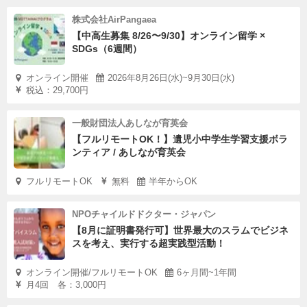
株式会社AirPangaea
【中高生募集 8/26〜9/30】オンライン留学 ×
SDGs（6週間）
オンライン開催
2026年8月26日(水)~9月30日(水)
税込：29,700円
一般財団法人あしなが育英会
【フルリモートOK！】遺児小中学生学習支援ボラ
ンティア / あしなが育英会
フルリモートOK
無料
半年からOK
NPOチャイルドドクター・ジャパン
【8月に証明書発行可】世界最大のスラムでビジネ
スを考え、実行する超実践型活動！
オンライン開催/フルリモートOK
6ヶ月間~1年間
月4回 各：3,000円