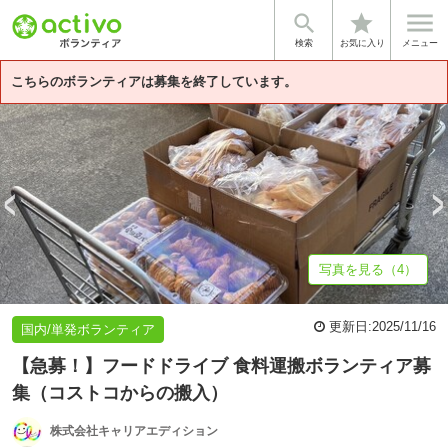


star
基本情報
募集詳細
体験談・雰囲気
企業情報
検索
お気に入り
メニュー
こちらのボランティアは募集を終了しています。
写真を見る（4）
更新日:
2025/11/16
国内/単発ボランティア
【急募！】フードドライブ 食料運搬ボランティア募
集（コストコからの搬入）
株式会社キャリアエディション