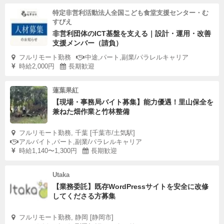
特定非営利活動法人全国こども食堂支援センター・む
すびえ
非営利団体のICT基盤を支える｜設計・運用・改善
支援メンバー（請負）
フルリモート勤務
中途,パート,副業/パラレルキャリア
時給2,000円
長期歓迎
蓮葉果紅
【現場・事務局バイト募集】能力優遇！里山保全を
兼ねた畑作業と竹林整備
フルリモート勤務, 千葉 [千葉市/土気駅]
アルバイト,パート,副業/パラレルキャリア
時給1,140〜1,300円
長期歓迎
Utaka
【業務委託】既存WordPressサイトを安全に改修
してくださる方募集
フルリモート勤務, 静岡 [静岡市]