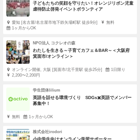
子どもたちの笑顔を守りたい！オレンジリボン児童
虐待防止啓発イベントボランティア
愛知 [名古屋/名古屋市地下鉄矢場町駅 徒歩9分]
無料
1ヶ月からOK
NPO法人 コクレオの森
わたしを生きる～子育てカフェ＆BAR～＜大阪府
箕面市/オンライン＞
オンライン開催, 大阪 [箕面市/北千里駅 徒歩25分]
1日限り
2,200〜2,200円
学生団体lilium
英語を話せる環境づくり SDGs✖️英語でメンバー
募集中！
無料
1ヶ月からOK
株式会社irodori
小中学生向けオンライン学習サポーター