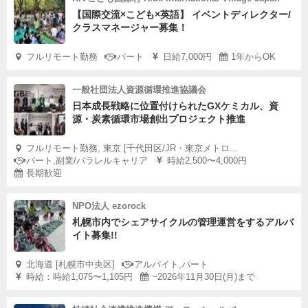
【国際交流×こども×英語】 イベントディレクター/
クラスマネージャー募集！
フルリモート勤務
パート
日給7,000円
1年からOK
一般社団法人資源循環推進協議会
日本成長戦略に位置付けられたGXケミカル、資
源・炭素循環市場創出プロジェクト推進
フルリモート勤務, 東京 [千代田区/JR・東京メトロ...
パート,副業/パラレルキャリア
時給2,500〜4,000円
長期歓迎
NPO法人 ezorock
札幌市内でシェアサイクルの管理運営をするアルバ
イト募集!!
北海道 [札幌市中央区]
アルバイト,パート
時給：時給1,075〜1,105円
~2026年11月30日(月)まで