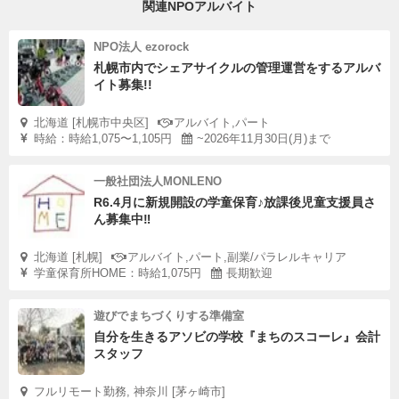
関連NPOアルバイト
NPO法人 ezorock
札幌市内でシェアサイクルの管理運営をするアルバ
イト募集!!
北海道 [札幌市中央区]
アルバイト,パート
時給：時給1,075〜1,105円
~2026年11月30日(月)まで
一般社団法人MONLENO
R6.4月に新規開設の学童保育♪放課後児童支援員さ
ん募集中‼︎
北海道 [札幌]
アルバイト,パート,副業/パラレルキャリア
学童保育所HOME：時給1,075円
長期歓迎
遊びでまちづくりする準備室
自分を生きるアソビの学校『まちのスコーレ』会計
スタッフ
フルリモート勤務, 神奈川 [茅ヶ崎市]