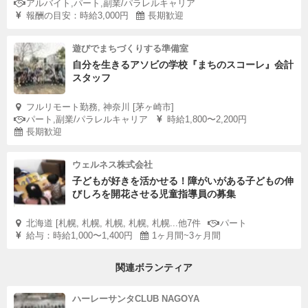
アルバイト,パート,副業/パラレルキャリア
報酬の目安：時給3,000円
長期歓迎
遊びでまちづくりする準備室
自分を生きるアソビの学校『まちのスコーレ』会計
スタッフ
フルリモート勤務, 神奈川 [茅ヶ崎市]
パート,副業/パラレルキャリア
時給1,800〜2,200円
長期歓迎
ウェルネス株式会社
子どもが好きを活かせる！障がいがある子どもの伸
びしろを開花させる児童指導員の募集
北海道 [札幌, 札幌, 札幌, 札幌, 札幌...他7件
パート
給与：時給1,000〜1,400円
1ヶ月間~3ヶ月間
関連ボランティア
ハーレーサンタCLUB NAGOYA