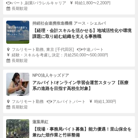
パート,副業/パラレルキャリア
時給1,800〜2,200円
長期歓迎
持続社会連携推進機構 アース・シェルパ
【経理・会計スキルを活かせる】地域活性化や環境
課題に取り組む組織を支える事務職
フルリモート勤務, 東京 [千代田区]
中途,パート
経験・スキルを考慮し決定：月給250,000〜500,000円
長期歓迎
NPO法人キッズドア
アルバイト/オンライン学習会運営スタッフ【医療
系の進路を目指す高校生対象】
フルリモート勤務
アルバイト,パート
時給1,300円
長期歓迎
蓮葉果紅
【現場・事務局バイト募集】能力優遇！里山保全を
兼ねた畑作業と竹林整備