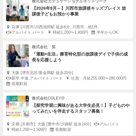
株式会社エデュケーショナルネットワーク
【2026年9月～】川西市放課後キッズプレイス 放
課後子どもお預かり事業
兵庫 [川西市/川西池田駅 徒歩6分, 川西市...他1件
アルバイト,パート
時給1,200〜1,400円
半年からOK
株式会社 笑
「運動×生活」療育特化型の放課後デイで子供の成
長を応援しよう
大阪 [堺市北区/新金岡駅 徒歩20分]
新卒,中途,アルバイト,パート
社員：月給255,000〜280,000円
長期歓迎
株式会社COLEYO
【探究学習に興味がある大学生必見！】子どものや
ってみたいを伴走するスタッフ募集！
京都 [京都市], 大阪 [豊中市/少路駅 徒歩14分]
アルバイト
時給1,200〜1,500円
長期歓迎