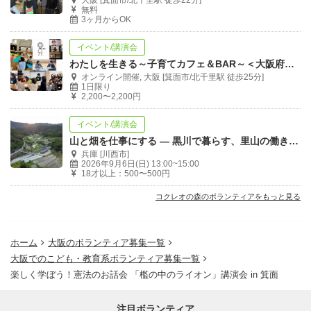
大阪 [箕面市/北千里駅 徒歩22分]
無料
3ヶ月からOK
イベント/講演会
わたしを生きる～子育てカフェ＆BAR～＜大阪府箕面市/オンライン＞
オンライン開催, 大阪 [箕面市/北千里駅 徒歩25分]
1日限り
2,200〜2,200円
イベント/講演会
山と畑を仕事にする ― 黒川で暮らす、里山の働き方 ―
兵庫 [川西市]
2026年9月6日(日) 13:00~15:00
18才以上：500〜500円
コクレオの森のボランティアをもっと見る
ホーム
大阪のボランティア募集一覧
大阪でのこども・教育系ボランティア募集一覧
楽しく学ぼう！憲法のお話会 「檻の中のライオン」講演会 in 箕面
注目ボランティア