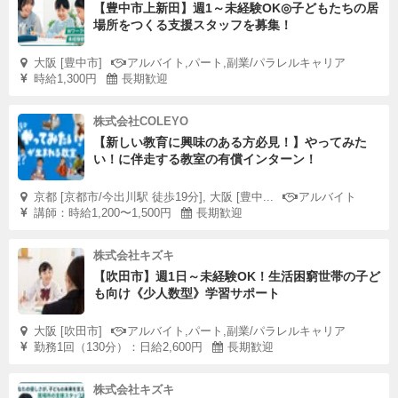
【豊中市上新田】週1～未経験OK◎子どもたちの居
場所をつくる支援スタッフを募集！
大阪 [豊中市]
アルバイト,パート,副業/パラレルキャリア
時給1,300円
長期歓迎
株式会社COLEYO
【新しい教育に興味のある方必見！】やってみた
い！に伴走する教室の有償インターン！
京都 [京都市/今出川駅 徒歩19分], 大阪 [豊中...
アルバイト
講師：時給1,200〜1,500円
長期歓迎
株式会社キズキ
【吹田市】週1日～未経験OK！生活困窮世帯の子ど
も向け《少人数型》学習サポート
大阪 [吹田市]
アルバイト,パート,副業/パラレルキャリア
勤務1回（130分）：日給2,600円
長期歓迎
株式会社キズキ