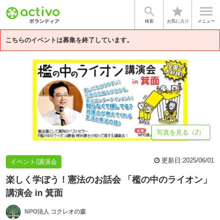


star
基本情報
募集詳細
法人情報
検索
お気に入り
メニュー
こちらのイベントは募集を終了しています。
写真を見る（2）
更新日:
2025/06/01
イベント/講演会
楽しく学ぼう！憲法のお話会 「檻の中のライオン」
講演会 in 箕面
NPO法人 コクレオの森