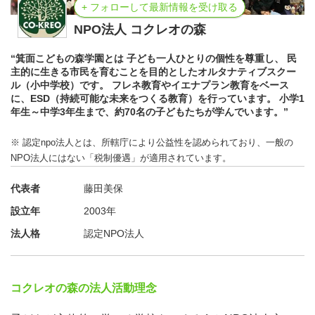
+ フォローして最新情報を受け取る
楾 大樹（はんどう たいき）さん
NPO法人 コクレオの森
ひろしま市民法律事務所 所長・弁護士
著書：
“箕面こどもの森学園とは 子ども一人ひとりの個性を尊重し、 民
・『檻の中のライオン 憲法がわかる46のおはなし』
主的に生きる市民を育むことを目的としたオルタナティブスクー
ル（小中学校）です。 フレネ教育やイエナプラン教育をベース
・『けんぽう絵本 おりとライオン』
に、ESD（持続可能な未来をつくる教育）を行っています。 小学1
・『檻を壊すライオン 時事問題で学ぶ憲法』
年生～中学3年生まで、約70名の子どもたちが学んでいます。”
※ 認定npo法人とは、所轄庁により公益性を認められており、一般の
NPO法人にはない「税制優遇」が適用されています。
〈日時〉
2025年5月31日（土）13:30〜16:00（開場13:00）
代表者
藤田美保
設立年
2003年
〈会場〉
法人格
認定NPO法人
箕面こどもの森学園
（大阪府箕面市小野原西6-15-31）
コクレオの森の法人活動理念
〈アクセス〉