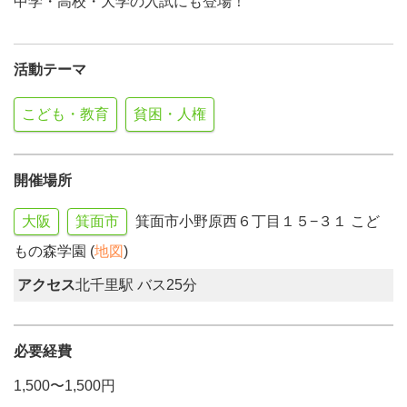
中学・高校・大学の入試にも登場！
活動テーマ
こども・教育
貧困・人権
開催場所
大阪
箕面市
箕面市小野原西６丁目１５−３１ こど
もの森学園 (
地図
)
アクセス
北千里駅 バス25分
必要経費
1,500〜1,500円