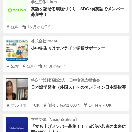
学生団体lilium
英語を話せる環境づくり SDGs✖️英語でメンバー
募集中！
無料
1ヶ月からOK
株式会社irodori
小中学生向けオンライン学習サポーター
滋賀
無料
3ヶ月からOK
特定非営利活動法人 日中交流支援協会
日本語学習者（外国人）へのオンライン日本語指導
フルリモートOK
謝金：時給1,000円
1ヶ月からOK
学生団体【VisionSphere】
「立ち上げメンバー募集！！」政治や若者の未来に