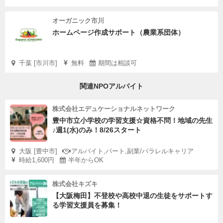
オーガニック市川
ホームページ作成サポート（農業系団体）
千葉 [市川市]
無料
期間は相談可
関連NPOアルバイト
株式会社エデュケーショナルネットワーク
豊中市立小学校の学習支援☆資格不問！地域の先生
♪週1(水)のみ！8/26スタート
大阪 [豊中市]
アルバイト,パート,副業/パラレルキャリア
時給1,600円
半年からOK
株式会社キズキ
【大阪梅田】不登校や高校中退の生徒をサポートす
る学習支援員を募集！