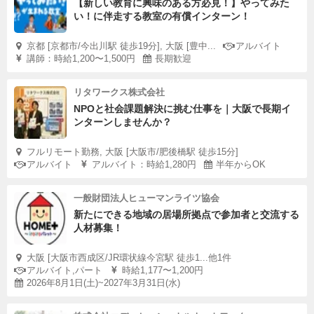
【新しい教育に興味のある方必見！】やってみた
い！に伴走する教室の有償インターン！
京都 [京都市/今出川駅 徒歩19分], 大阪 [豊中...
アルバイト
講師：時給1,200〜1,500円
長期歓迎
リタワークス株式会社
NPOと社会課題解決に挑む仕事を｜大阪で長期イ
ンターンしませんか？
フルリモート勤務, 大阪 [大阪市/肥後橋駅 徒歩15分]
アルバイト
アルバイト：時給1,280円
半年からOK
一般財団法人ヒューマンライツ協会
新たにできる地域の居場所拠点で参加者と交流する
人材募集！
大阪 [大阪市西成区/JR環状線今宮駅 徒歩1...他1件
アルバイト,パート
時給1,177〜1,200円
2026年8月1日(土)~2027年3月31日(水)