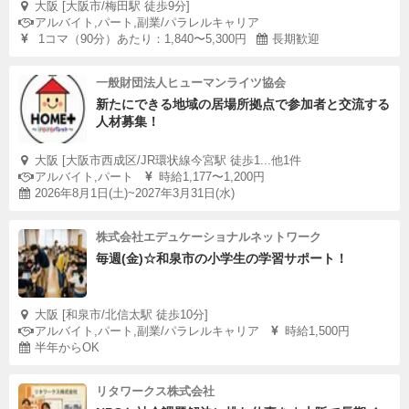
大阪 [大阪市/梅田駅 徒歩9分]
アルバイト,パート,副業/パラレルキャリア
1コマ（90分）あたり：1,840〜5,300円
長期歓迎
一般財団法人ヒューマンライツ協会
新たにできる地域の居場所拠点で参加者と交流する
人材募集！
大阪 [大阪市西成区/JR環状線今宮駅 徒歩1...他1件
アルバイト,パート
時給1,177〜1,200円
2026年8月1日(土)~2027年3月31日(水)
株式会社エデュケーショナルネットワーク
毎週(金)☆和泉市の小学生の学習サポート！
大阪 [和泉市/北信太駅 徒歩10分]
アルバイト,パート,副業/パラレルキャリア
時給1,500円
半年からOK
リタワークス株式会社