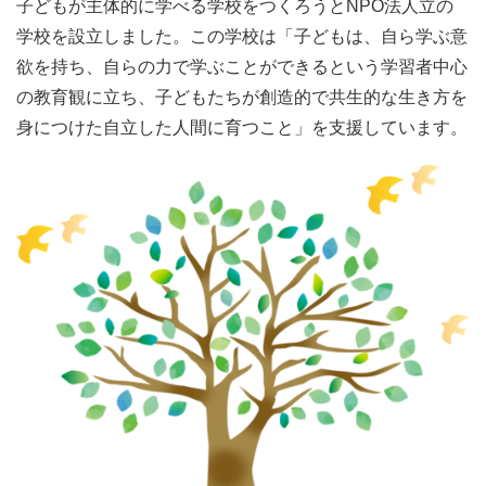
子どもが主体的に学べる学校をつくろうとNPO法人立の
阪急千里線「北千里駅」より徒歩20分
学校を設立しました。この学校は「子どもは、自ら学ぶ意
※お車の方は周辺のコインパーキングをご利用ください
欲を持ち、自らの力で学ぶことができるという学習者中心
の教育観に立ち、子どもたちが創造的で共生的な生き方を
〈参加費（クリアファイル付き）〉
身につけた自立した人間に育つこと」を支援しています。
・一般（18歳以上）：1,500円
・子ども（18歳未満）：300円
〈定員〉
40名（先着順）
〈申込方法〉
事前申し込みが必要です
コクレオのホームページの「イベント情報」からご覧くだ
さい。
〈お子さんの見守りについて〉