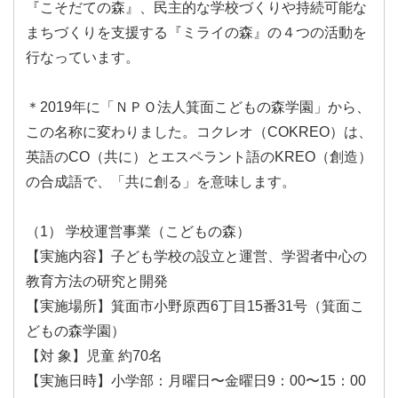
『こそだての森』、民主的な学校づくりや持続可能な
まちづくりを支援する『ミライの森』の４つの活動を
〈主催・お問い合わせ〉
行なっています。
認定NPO法人コクレオの森（箕面こどもの森学園）
住所：大阪府箕面市小野原西6-15-31
＊2019年に「ＮＰＯ法人箕面こどもの森学園」から、
TEL：072-735-7676
この名称に変わりました。コクレオ（COKREO）は、
英語のCO（共に）とエスペラント語のKREO（創造）
の合成語で、「共に創る」を意味します。
（1） 学校運営事業（こどもの森）
【実施内容】子ども学校の設立と運営、学習者中心の
教育方法の研究と開発
【実施場所】箕面市小野原西6丁目15番31号（箕面こ
どもの森学園）
【対 象】児童 約70名
【実施日時】小学部：月曜日〜金曜日9：00〜15：00