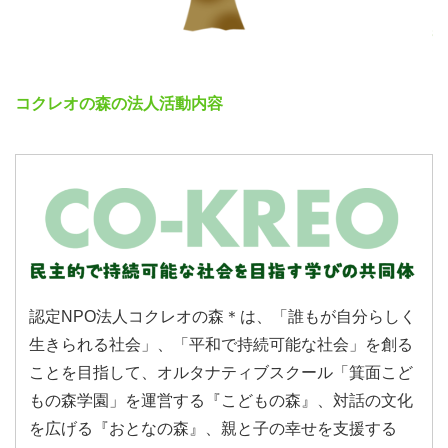
イベント当日は、見守りボランティアによる未就学児の別
室見守りがあります。
絵本の読み聞かせや簡単な工作などを予定しています。
コクレオの森の法人活動内容
※ご注意
見守りは保育ではありません。活動中のトラブルについて
の責任は負いかねます。
〈全国の参加者の声〉
「子どもにも聞かせたい内容でした」
「まるで落語のような楽しい講演でした」
認定NPO法人コクレオの森＊は、「誰もが自分らしく
「友達に誘われて参加したけど、本当に来てよかった」
生きられる社会」、「平和で持続可能な社会」を創る
「元教員ですが、現役のときに聴いていれば…と思いまし
ことを目指して、オルタナティブスクール「箕面こど
た」
もの森学園」を運営する『こどもの森』、対話の文化
「国民一人ひとりが憲法を知る大切さを実感しました」
を広げる『おとなの森』、親と子の幸せを支援する