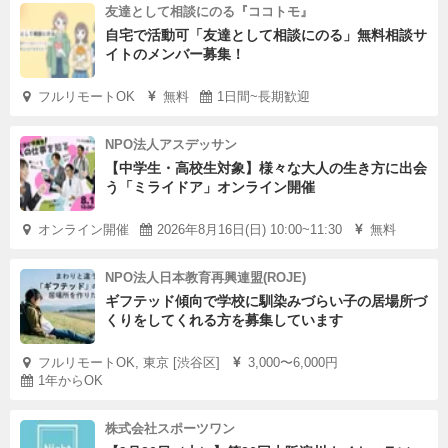
友達として相談にのる『ココトモ』
自宅で活動可「友達として相談にのる」無料相談サ
イトのメンバー募集！
フルリモートOK
無料
1日間~長期歓迎
NPO法人アスデッサン
【中学生・高校生対象】様々な大人の生き方に出会
う「ミライドア」オンライン開催
オンライン開催
2026年8月16日(日) 10:00~11:30
無料
NPO法人日本教育再興連盟(ROJE)
ギフテッド傾向で学校に馴染みづらい子の居場所づ
くりをしてくれる方を募集しています
フルリモートOK, 東京 [渋谷区]
3,000〜6,000円
1年からOK
株式会社スポーツワン