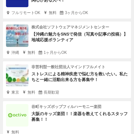
関心がある人へ！
フルリモートOK
無料
3ヶ月からOK
株式会社ソフトウェアマネジメントセンター
【沖縄の魅力をSNSで発信（写真や記事の投稿）】
地域応援ボランティア
沖縄
無料
1ヶ月からOK
非営利型一般社団法人マインドフルメイト
ストレスによる精神疾患で悩む方を救いたい。私た
ちと一緒に活動出来る方を募集中！
東京
無料
長期歓迎
谷町キッズポップフィルハーモニー楽団
大阪のキッズ楽団！！楽器を教えてくれるスタッフ
募集！！
無料