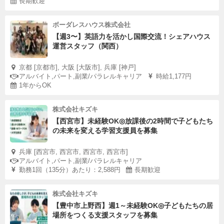
長期歓迎
ボーダレスハウス株式会社
【週3〜】英語力を活かし国際交流！シェアハウス
運営スタッフ（関西）
京都 [京都市], 大阪 [大阪市], 兵庫 [神戸]
アルバイト,パート,副業/パラレルキャリア
時給1,177円
1年からOK
株式会社キズキ
【西宮市】未経験OK◎放課後の2時間で子どもたち
の未来を変える学習支援員を募集
兵庫 [西宮市, 西宮市, 西宮市, 西宮市]
アルバイト,パート,副業/パラレルキャリア
勤務1回（135分）あたり：2,588円
長期歓迎
株式会社キズキ
【豊中市上野西】週1～未経験OK◎子どもたちの居
場所をつくる支援スタッフを募集