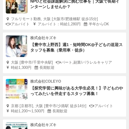
NPOと社会課題解決に挑む仕事を｜大阪で長期イ
ンターンしませんか？
フルリモート勤務, 大阪 [大阪市/肥後橋駅 徒歩15分]
アルバイト
アルバイト：時給1,280円
半年からOK
株式会社キズキ
【豊中市上野西】週1・短時間OK◎子どもの送迎ス
タッフを募集（乗用車・徒歩）
大阪 [豊中市/千里中央駅]
パート,副業/パラレルキャリア
時給1,300円
長期歓迎
株式会社COLEYO
【探究学習に興味がある大学生必見！】子どものや
ってみたいを伴走するスタッフ募集！
京都 [京都市], 大阪 [豊中市/少路駅 徒歩14分]
アルバイト
時給1,200〜1,500円
長期歓迎
株式会社キズキ