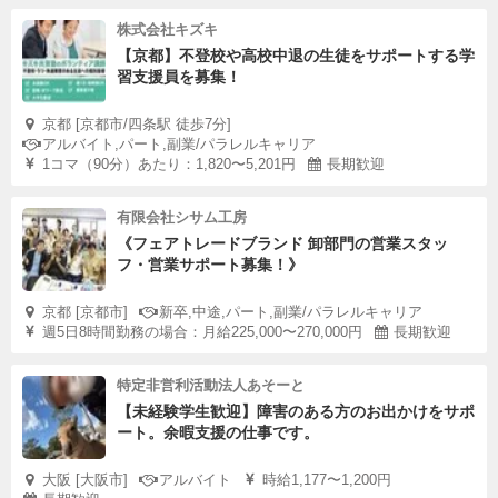
株式会社キズキ
【京都】不登校や高校中退の生徒をサポートする学
習支援員を募集！
京都 [京都市/四条駅 徒歩7分]
アルバイト,パート,副業/パラレルキャリア
1コマ（90分）あたり：1,820〜5,201円
長期歓迎
有限会社シサム工房
《フェアトレードブランド 卸部門の営業スタッ
フ・営業サポート募集！》
京都 [京都市]
新卒,中途,パート,副業/パラレルキャリア
週5日8時間勤務の場合：月給225,000〜270,000円
長期歓迎
特定非営利活動法人あそーと
【未経験学生歓迎】障害のある方のお出かけをサポ
ート。余暇支援の仕事です。
大阪 [大阪市]
アルバイト
時給1,177〜1,200円