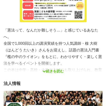
「憲法って、なんだか難しそう…」と感じているあなた
へ。
全国で1,000回以上の講演実績を持つ人気講師・楾 大樹
（はんどう たいき）さんをお迎えし、話題の憲法入門書
『檻の中のライオン』をもとに、わかりやすく・楽しく憲
法を学べるイベントを開催します。
この本は中学・高校・大学の入試にも取り上げられ、教育
続きを読む
現場でも注目されています。
10代から大人まで、どの世代にもおすすめ！笑いながら学
法人情報
べて、目からウロコの連続です。
〈講師プロフィール〉