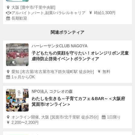
大阪 [豊中市/千里中央駅]
アルバイト,パート,副業/パラレルキャリア
時給1,300円
長期歓迎
関連ボランティア
ハーレーサンタCLUB NAGOYA
子どもたちの笑顔を守りたい！オレンジリボン児童
虐待防止啓発イベントボランティア
愛知 [名古屋/名古屋市地下鉄矢場町駅 徒歩9分]
無料
1ヶ月からOK
NPO法人 コクレオの森
わたしを生きる～子育てカフェ＆BAR～＜大阪府
箕面市/オンライン＞
オンライン開催, 大阪 [箕面市/北千里駅 徒歩25分]
1日限り
2,200〜2,200円