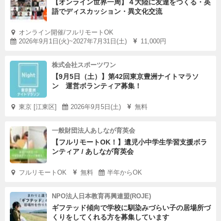
【オンライン世界一周】４大陸に友達をつくる・英
語でディスカッション・異文化交流
オンライン開催/フルリモートOK
2026年9月1日(火)~2027年7月31日(土)
11,000円
株式会社スポーツワン
【9月5日（土）】第42回東京豊洲ナイトマラソ
ン 運営ボランティア募集！
東京 [江東区]
2026年9月5日(土)
無料
一般財団法人あしなが育英会
【フルリモートOK！】遺児小中学生学習支援ボラ
ンティア / あしなが育英会
フルリモートOK
無料
半年からOK
NPO法人日本教育再興連盟(ROJE)
ギフテッド傾向で学校に馴染みづらい子の居場所づ
くりをしてくれる方を募集しています