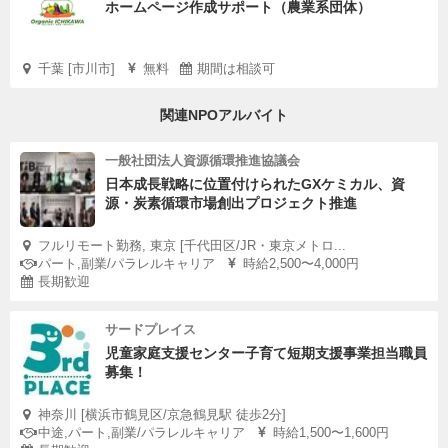
ホームページ作成サポート（農業系団体）
千葉 [市川市]
無料
期間は相談可
関連NPOアルバイト
一般社団法人資源循環推進協議会
日本成長戦略に位置付けられたGXケミカル、資
源・炭素循環市場創出プロジェクト推進
フルリモート勤務, 東京 [千代田区/JR・東京メトロ...
パート,副業/パラレルキャリア
時給2,500〜4,000円
長期歓迎
サードプレイス
児童家庭支援センター子育て短期支援事業担当職員
募集！
神奈川 [横浜市鶴見区/京急鶴見駅 徒歩2分]
中途,パート,副業/パラレルキャリア
時給1,500〜1,600円