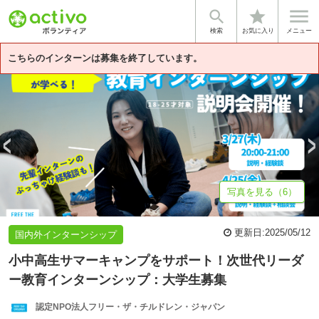


star
基本情報
募集詳細
体験談・雰囲気
法人情報
検索
お気に入り
メニュー
こちらのインターンは募集を終了しています。
写真を見る（6）
更新日:
2025/05/12
国内外インターンシップ
小中高生サマーキャンプをサポート！次世代リーダ
ー教育インターンシップ：大学生募集
認定NPO法人フリー・ザ・チルドレン・ジャパン