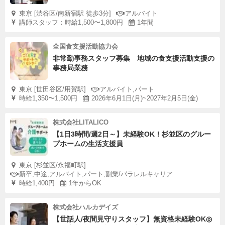
東京 [渋谷区/南新宿駅 徒歩3分]
アルバイト
講師スタッフ：時給1,500〜1,800円
1年間
全国食支援活動協力会
非常勤事務スタッフ募集 地域の食支援活動支援の
事務局業務
東京 [世田谷区/用賀駅]
アルバイト,パート
時給1,350〜1,500円
2026年6月1日(月)~2027年2月5日(金)
株式会社LITALICO
【1日3時間/週2日～】未経験OK！杉並区のグルー
プホームの生活支援員
東京 [杉並区/永福町駅]
新卒,中途,アルバイト,パート,副業/パラレルキャリア
時給1,400円
1年からOK
株式会社ハルカデイズ
【世話人/夜間見守りスタッフ】無資格未経験OK◎