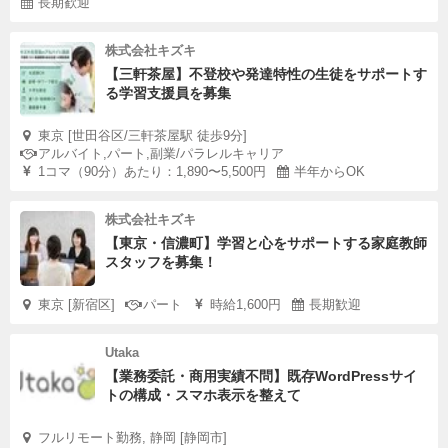
長期歓迎
株式会社キズキ
【三軒茶屋】不登校や発達特性の生徒をサポートす
る学習支援員を募集
東京 [世田谷区/三軒茶屋駅 徒歩9分]
アルバイト,パート,副業/パラレルキャリア
1コマ（90分）あたり：1,890〜5,500円
半年からOK
株式会社キズキ
【東京・信濃町】学習と心をサポートする家庭教師
スタッフを募集！
東京 [新宿区]
パート
時給1,600円
長期歓迎
Utaka
【業務委託・商用実績不問】既存WordPressサイ
トの構成・スマホ表示を整えて
フルリモート勤務, 静岡 [静岡市]