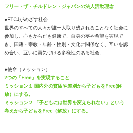
フリー・ザ・チルドレン・ジャパンの法人活動理念
談ください。
●FTCJがめざす社会
STEP 2 ファシリテーション研修
世界のすべての人々が誰一人取り残されることなく社会に
6月22日（日） ファシリテーション基礎研修①
参加し、心もからだも健康で、自身の夢や希望を実現で
6月29日（日） ファシリテーション基礎研修②
き、国籍・宗教・年齢・性別・文化に関係なく、互いを認
※各日13-19時を予定 (変更の可能性あり）オンライン
め合い、互いに勇気づける多様性のある社会。
STEP 3 スキルアップ研修
●使命（ミッション）
7月11日（金） スキルテスト（FTCJ子どもアンバサダー
2つの「Free」を実現すること
向け研修にて実践）
ミッション１ 国内外の貧困や差別から子どもをFree(解
※19-21時を予定 (変更の可能性あり）オンライン
放）にする。
ミッション２ 「子どもには世界を変えられない」という
～ここから対面（東京都世田谷区にて開催）～
考えから子どもをFree（解放）にする。
7月12日（土） チームビルディングトレーニング
7月13日（日） ワークショップトレーニング
7月19日（土） ワークショップトレーニング