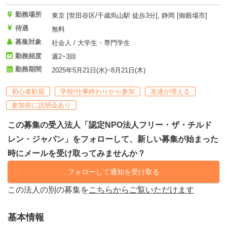
勤務場所
東京 [世田谷区/千歳烏山駅 徒歩3分], 静岡 [御殿場市]
待遇
無料
募集対象
社会人 / 大学生・専門学生
勤務頻度
週2~3回
勤務期間
2025年5月21日(水)~8月21日(木)
初心者歓迎
学校/仕事終わりから参加
友達が増える
参加前に説明会あり
この募集の受入法人「認定NPO法人フリー・ザ・チルド
レン・ジャパン」をフォローして、新しい募集が始まった
時にメールを受け取ってみませんか？
フォローして通知を受け取る
この法人の別の募集を
こちらからご覧いただけます
基本情報