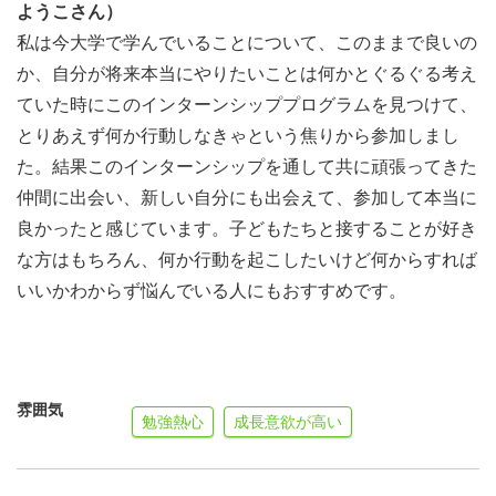
・実践日は必ず参加できる方。研修・トレーニングも基本
ようこさん）
的に全日程参加を条件としますが、ご事情のある方は面談
私は今大学で学んでいることについて、このままで良いの
時にご相談ください。
か、自分が将来本当にやりたいことは何かとぐるぐる考え
・本プログラム参加には、パソコンが必要となります。
ていた時にこのインターンシッププログラムを見つけて、
（LINE、Slack、Zoom、Skype、Google Drive、Jambord
とりあえず何か行動しなきゃという焦りから参加しまし
など、様々なオンラインサービスを利用予定）
た。結果このインターンシップを通して共に頑張ってきた
・インターネット環境に懸念のある方は、面談時にご相談
仲間に出会い、新しい自分にも出会えて、参加して本当に
下さい。
良かったと感じています。子どもたちと接することが好き
な方はもちろん、何か行動を起こしたいけど何からすれば
いいかわからず悩んでいる人にもおすすめです。
＜プログラム詳細＞
※実施は全てオンラインとなります。
雰囲気
勉強熱心
成長意欲が高い
STEP 1 説明会＆面談（オンライン）
・説明会（概要説明・インターン経験者の話）