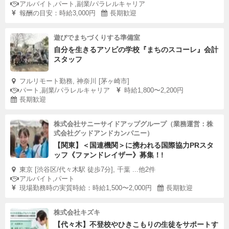
アルバイト,パート,副業/パラレルキャリア
報酬の目安：時給3,000円
長期歓迎
遊びでまちづくりする準備室
自分を生きるアソビの学校『まちのスコーレ』会計
スタッフ
フルリモート勤務, 神奈川 [茅ヶ崎市]
パート,副業/パラレルキャリア
時給1,800〜2,200円
長期歓迎
株式会社サニーサイドアップグループ（業務運営：株
式会社グッドアンドカンパニー）
【関東】＜国連機関＞に携われる国際協力PRスタ
ッフ《ファンドレイザー》募集！!
東京 [渋谷区/代々木駅 徒歩7分], 千葉 ...他2件
アルバイト,パート
現場勤務時の実質時給：時給1,500〜2,000円
長期歓迎
株式会社キズキ
【代々木】不登校やひきこもりの生徒をサポートす