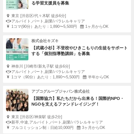
る学習支援員を募集
東京 [渋谷区/代々木駅 徒歩6分]
アルバイト,パート,副業/パラレルキャリア
1コマ(90分）あたり：1,890〜5,500円
1ヶ月からOK
株式会社キズキ
【武蔵小杉】不登校やひきこもりの生徒をサポート
する「個別指導塾講師」を募集
神奈川 [川崎市/新丸子駅 徒歩6分]
アルバイト,パート,副業/パラレルキャリア
1コマ（90分）あたり：1,890〜5,500円
半年からOK
アプコグループジャパン株式会社
【国際協力】私たちだから出来る！国際的NPO・
NGOを支えるファンドレイジング！
東京 [渋谷区/神泉駅 徒歩2分]
新卒,中途,アルバイト,パート,副業/パラレルキャリア
フルコミッション制：日給10,000円
3ヶ月からOK