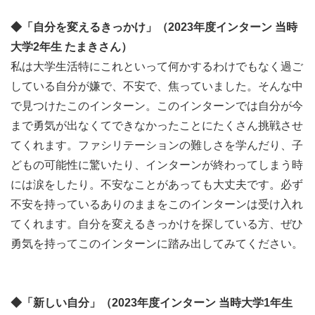
がある」と信じている方
※高専生の場合は、新4年生の方のみ応募可能です。
◆「自分を変えるきっかけ」（2023年度インターン 当時
※18才とは「2025年4月1日に18才であること」を意味し
大学2年生 たまきさん）
ます。
私は大学生活特にこれといって何かするわけでもなく過ご
→2025年度高校3年生はイベント参加者としてご参加くだ
している自分が嫌で、不安で、焦っていました。そんな中
さい。
で見つけたこのインターン。このインターンでは自分が今
※上記年齢を原則としていますが、25才以上の方で参加希
まで勇気が出なくてできなかったことにたくさん挑戦させ
望される方はご相談ください。
てくれます。ファシリテーションの難しさを学んだり、子
※過去に本プログラムに参加された方の再受講も可能で
どもの可能性に驚いたり、インターンが終わってしまう時
す。
には涙をしたり。不安なことがあっても大丈夫です。必ず
※どの属性、どの学年であっても同じ基準で選考させて頂
不安を持っているありのままをこのインターンは受け入れ
きます。
てくれます。自分を変えるきっかけを探している方、ぜひ
勇気を持ってこのインターンに踏み出してみてください。
定員
10名
注意点
◆「新しい自分」（2023年度インターン 当時大学1年生