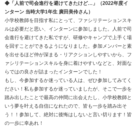
◆「人前で司会進行を避けてきたけど…」（2022年度イ
ができます。
ンターン 当時大学1年生 廣田美伶さん）
小学校教師を目指す私にとって、ファシリテーションスキ
このスキルは、インターン期間やキャンプ中だけでなく、
ルは必要だと思い、インターンに参加しました。人前で司
学校での活動や就職活動、社会人になったその先まで活か
会進行を避けてきた私ですが、研修やキャンプで上手く場
せる力になるということで、学生の皆さんからも大変好評
を回すことができるようになりました。参加メンバーと素
をいただいています。
を出せるほど仲が深まる・リアクションしやすいから、フ
ァシリテーションスキルを身に着けやすいなどと、対面な
社会課題に取り組む子どもたちをサポートする充実感ある
らではの良さが詰まったインターンでした！
仕事です。
もし、今参加するか迷っている人は、ぜひ参加してみてく
ご参加お待ちしています！
ださい！私も参加するか迷っていましたが、そこで一歩を
踏み出したことで最高の仲間に出会えたし、小学校教師と
いう夢を叶える自信になれたので、皆も一歩を踏み出そ
＜募集概要＞
う！！参加して、絶対に後悔はしないと言い切ります！皆
対象者
の一歩に幸あれ！
原則18才~25才の方で、「子どもには世界を変えるチカラ