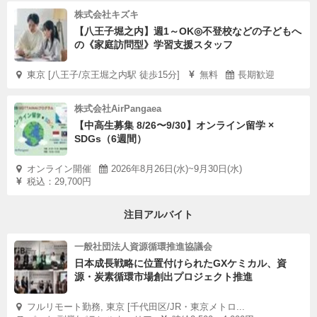
株式会社キズキ
【八王子堀之内】週1～OK◎不登校などの子どもへ
の《家庭訪問型》学習支援スタッフ
東京 [八王子/京王堀之内駅 徒歩15分]
無料
長期歓迎
株式会社AirPangaea
【中高生募集 8/26〜9/30】オンライン留学 ×
SDGs（6週間）
オンライン開催
2026年8月26日(水)~9月30日(水)
税込：29,700円
注目アルバイト
一般社団法人資源循環推進協議会
日本成長戦略に位置付けられたGXケミカル、資
源・炭素循環市場創出プロジェクト推進
フルリモート勤務, 東京 [千代田区/JR・東京メトロ...