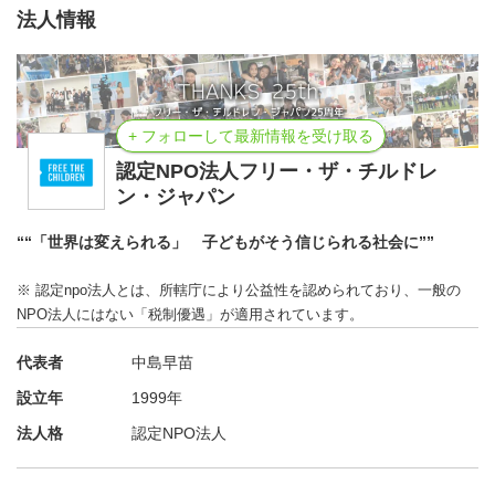
法人情報
3月27日(木)20:00-21:00（45分説明と経験談、10分質疑応
答）
・面談（概要説明・応募面談）
※説明会に参加しなくても
+ フォローして最新情報を受け取る
お申込みいただけます。
認定NPO法人フリー・ザ・チルドレ
5月21日（水）、22日(木)、23日(金)、6月02日(月)、03日
ン・ジャパン
(火)、04日(水)
““「世界は変えられる」 子どもがそう信じられる社会に””
各日16:00〜18:00の3コマから選択可能。
※ 認定npo法人とは、所轄庁により公益性を認められており、一般の
※1日程を選択・参加
NPO法人にはない「税制優遇」が適用されています。
※1人ずつ実施、時間は20-30分程度です
代表者
中島早苗
※説明を聞いてから質問時間があります。その後、そのま
ま面談を行います。
設立年
1999年
※面談後、6月11日(水)までに合否連絡
法人格
認定NPO法人
※どうしても指定の面談時間は都合が合わず、しかし研修
および実践プログラムの参加日程には問題ない方は、ご相