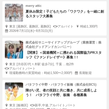
merry attic
夏休み限定！子どもたちの「ワクワク」を一緒に創
るスタッフ大募集
東京 [葛飾区, 葛飾区, 葛飾区]
アルバイト
時給1,300円
2026年7月1日(水)~8月31日(月)
株式会社サニーサイドアップグループ（業務運営：株
式会社グッドアンドカンパニー）
【関東】＜国連機関＞に携われる国際協力PRスタ
ッフ《ファンドレイザー》募集！!
東京 [渋谷区/代々木駅 徒歩7分], 千葉 ...他2件
アルバイト,パート
現場勤務時の実質時給：時給1,500〜2,000円
長期歓迎
バタフライ中野・バタフライ板橋（株式会社BCS)
障がい児、者の笑顔と共に働き、共に成長しよ
う！ バタフライ中野、板橋 各種募集
東京 [板橋区]
新卒,中途,アルバイト,パート