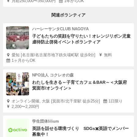
月給250,000〜350,000円
1年からOK
関連ボランティア
ハーレーサンタCLUB NAGOYA
子どもたちの笑顔を守りたい！オレンジリボン児童
虐待防止啓発イベントボランティア
愛知 [名古屋/名古屋市地下鉄矢場町駅 徒歩9分]
無料
1ヶ月からOK
NPO法人 コクレオの森
わたしを生きる～子育てカフェ＆BAR～＜大阪府
箕面市/オンライン＞
オンライン開催, 大阪 [箕面市/北千里駅 徒歩25分]
1日限り
2,200〜2,200円
学生団体lilium
英語を話せる環境づくり SDGs✖️英語でメンバー
募集中！