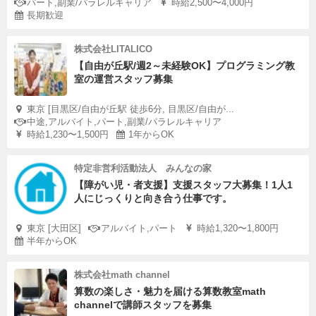
パート,副業/パラレルキャリア
時給2,500〜4,000円
長期歓迎
株式会社LITALICO
【自由が丘駅/週2～未経験OK】プログラミング教
室の運営スタッフ募集
東京 [目黒区/自由が丘駅 徒歩6分, 目黒区/自由が...
中途,アルバイト,パート,副業/パラレルキャリア
時給1,230〜1,500円
1年からOK
特定非営利活動法人 みんなの家
【障がい児・者支援】支援スタッフ大募集！1人1
人にじっくりと向き合う仕事です。
東京 [大田区]
アルバイト,パート
時給1,320〜1,800円
半年からOK
株式会社math channel
算数の楽しさ・魅力を届ける算数教室math
channelで講師スタッフを募集