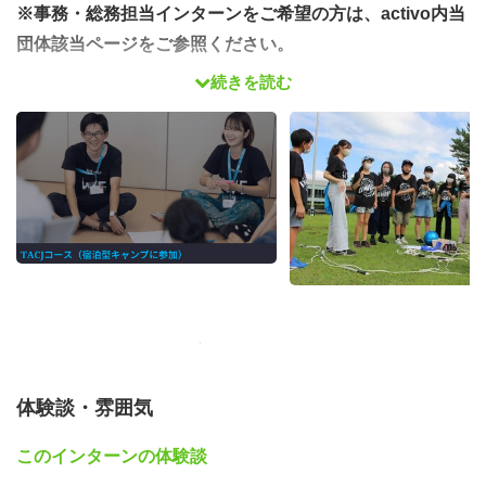
※事務・総務担当インターンをご希望の方は、activo内当
団体該当ページをご参照ください。
続きを読む
夏休みに開催される、小中高校生向けの宿泊型キャンプ
「テイク・アクション・キャンプ」で、サポートやワーク
ショップのファシリテーションを行うインターンを募集し
ます！
テイク・アクション・キャンプは、子どもたちの課題発見
能力や問題解決能力を養い、
自分・みんな・世界を
変える行動を起こす起点
として、多くのチェンジメーカー
や次世代のリーダーを輩出してきました。
体験談・雰囲気
6月から3か月間の研修プログラムでは、上から子どもに指
示したり教え込むのではなく、相手に寄り添い個性や意見
このインターンの体験談
を引き出しながら導くファシリテータースキルを学ぶこと