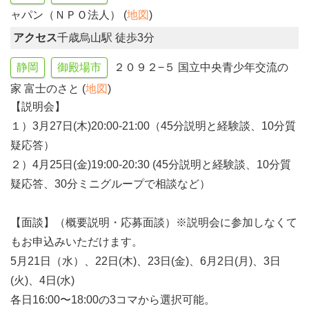
ャパン（ＮＰＯ法人） (
地図
)
アクセス
千歳烏山駅 徒歩3分
静岡
御殿場市
２０９２−５ 国立中央青少年交流の
家 富士のさと (
地図
)
【説明会】
１）3月27日(木)20:00-21:00（45分説明と経験談、10分質
疑応答）
２）4月25日(金)19:00-20:30 (45分説明と経験談、10分質
疑応答、30分ミニグループで相談など）
【面談】（概要説明・応募面談）※説明会に参加しなくて
もお申込みいただけます。
5月21日（水）、22日(木)、23日(金)、6月2日(月)、3日
(火)、4日(水)
各日16:00〜18:00の3コマから選択可能。