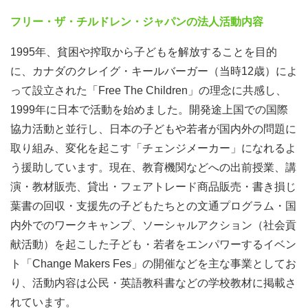
※11-19時を予定 (変更の可能性あり）
フリー・ザ・チルドレン・ジャパンの法人活動内容
1995年、貧困や搾取から子どもを解放することを目的
STEP 4 実践
に、カナダのクレイグ・キールバーガー（当時12歳）によ
8月16日（土）-21日（木） テイク・アクション・キャン
って設立された「Free The Children」の理念に共感し、
プ本番
1999年に日本で活動を始めました。開発途上国での国際
※参加者は17日-20日まで。16日-17日午前、20日午後-21
協力活動と並行し、日本の子どもや若者が国内外の問題に
日はスタッフのみ。
取り組み、変化を起こす「チェンジメーカー」になれるよ
う援助しています。現在、教育機関などへの出前授業、講
STEP 5 フィードバック
演・教材販売、貸出・フェアトレード商品販売・書き損じ
8月21日（木） 宿泊施設でそのまま振り返り
葉書の回収・支援先の子どもたちとの文通プログラム・国
※インターンシップ修了証あり
内外でのワークキャンプ、ソーシャルアクション（社会貢
献活動）を起こした子ども・若者をエンパワーするイベン
プログラム参加費無料
ト「Change Makers Fes」の開催などを主な事業としてお
※キャンプ参加費・交通費、キャンプ中の食費は団体が負
り、活動内容は公民・英語教科書などの学校教材に掲載さ
担。
れています。