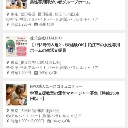
男性専用障がい者グループホーム
東京 [世田谷区, 世田谷区, 狛江市, 狛江市]
新卒,中途,アルバイト,パート,副業/パラレルキャリア
時給1,230円
長期歓迎
株式会社LITALICO
【1日3時間＆週2～/未経験OK】狛江市の女性専用
ホームの生活支援員
東京 [狛江市/狛江駅 徒歩13分]
新卒,中途,アルバイト,パート,副業/パラレルキャリア
時給1,400円
1年からOK
NPO法人ユースコミュニティー
学習支援教室の運営マネージャー募集【時給1500
円以上】
東京 [大田区/蒲田駅 徒歩4分]
アルバイト,パート,副業/パラレルキャリア
時給1,500〜2,000円
1年からOK