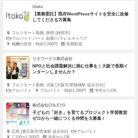
Utaka
【業務委託】既存WordPressサイトを安全に改修
してくださる方募集
フルリモート勤務, 静岡 [静岡市]
アルバイト,パート,副業/パラレルキャリア
報酬の目安：時給3,000円
長期歓迎
リタワークス株式会社
NPOと社会課題解決に挑む仕事を｜大阪で長期イ
ンターンしませんか？
フルリモート勤務, 大阪 [大阪市/肥後橋駅 徒歩15分]
アルバイト
アルバイト：時給1,280円
半年からOK
株式会社COLEYO
子どもの「好き」を育てるプロジェクト学習教室
ゼロから一緒につくる仲間を大募集！
広島 [東広島市/西条駅 徒歩4分]
アルバイト
1,100〜1,500円
半年からOK