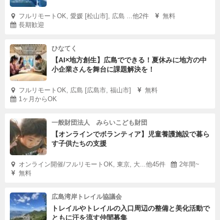
フルリモートOK, 愛媛 [松山市], 広島 ...他2件
無料
長期歓迎
ひなてく
【AI×地方創生】広島でできる！夏休みに地方の中
小企業さんを舞台に課題解決を！
フルリモートOK, 広島 [広島市, 福山市]
無料
1ヶ月からOK
一般財団法人 みらいこども財団
【オンラインでボランティア】児童養護施設で暮ら
す子供たちの支援
オンライン開催/フルリモートOK, 東京, 大...他45件
2年間~
無料
広島湾岸トレイル協議会
トレイルやトレイルの入口周辺の整備と美化活動で
ともに汗を流す仲間募集