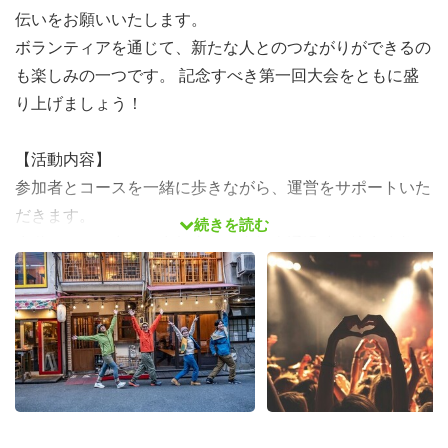
伝いをお願いいたします。
ボランティアを通じて、新たな人とのつながりができるの
も楽しみの一つです。 記念すべき第一回大会をともに盛
り上げましょう！
【活動内容】
参加者とコースを一緒に歩きながら、運営をサポートいた
だきます。
続きを読む
歩道からはみ出した参加者や、自転車通過時の注意喚起の
声がけなどをお願いします。
①チャレンジコース（42.195km）約10名
集合時間 7:00 活動時間 8:00〜20:00
②トリップコース（34km）約5名
集合時間 8:00 活動時間 9:00〜18:30