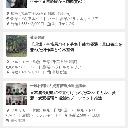
付受付★未経験から国際貢献！
広島 [広島市中区/銀山町駅 徒歩4分]
新卒,中途,アルバイト,パート,副業/パラレルキャリア
時給1,538〜2,000円
3ヶ月からOK
蓮葉果紅
【現場・事務局バイト募集】能力優遇！里山保全を
兼ねた畑作業と竹林整備
フルリモート勤務, 千葉 [千葉市/土気駅]
アルバイト,パート,副業/パラレルキャリア
時給1,140〜1,300円
長期歓迎
一般社団法人資源循環推進協議会
日本成長戦略に位置付けられたGXケミカル、資
源・炭素循環市場創出プロジェクト推進
フルリモート勤務, 東京 [千代田区/JR・東京メトロ...
パート,副業/パラレルキャリア
時給2,500〜4,000円
長期歓迎