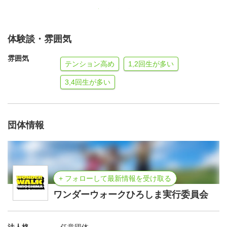
③フレンドリーコース（26km）約10名
集合時間 9:00 活動時間 10:00〜17:30
体験談・雰囲気
雰囲気
テンション高め
1,2回生が多い
④ビギナーコース（16km）約10名
集合時間 10:00 活動時間 11:00〜15:30
3,4回生が多い
⑤ファミリーコース（8km）約5名
集合時間 13:00 活動時間 14:00〜16:30
団体情報
【集合場所】ひろしまゲートパーク
【参加特典】
+ フォローして最新情報を受け取る
・オリジナルマフラータオル
ワンダーウォークひろしま実行委員会
・クーポンチケット1000円分
・謝金としてQUOカード2000円分
【その他】