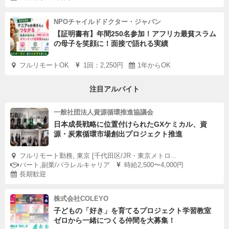
NPOチャイルドドクター・ジャパン
【証明書有】年間250名参加！アフリカ最貧スラム
の母子を笑顔に！面接で語れる実績
フルリモートOK
1回：2,250円
1年からOK
注目アルバイト
一般社団法人資源循環推進協議会
日本成長戦略に位置付けられたGXケミカル、資
源・炭素循環市場創出プロジェクト推進
フルリモート勤務, 東京 [千代田区/JR・東京メトロ...
パート,副業/パラレルキャリア
時給2,500〜4,000円
長期歓迎
株式会社COLEYO
子どもの「好き」を育てるプロジェクト学習教室
ゼロから一緒につくる仲間を大募集！