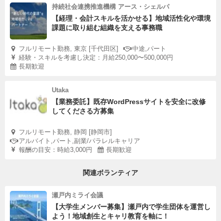
持続社会連携推進機構 アース・シェルパ
【経理・会計スキルを活かせる】地域活性化や環境
課題に取り組む組織を支える事務職
フルリモート勤務, 東京 [千代田区]
中途,パート
経験・スキルを考慮し決定：月給250,000〜500,000円
長期歓迎
Utaka
【業務委託】既存WordPressサイトを安全に改修
してくださる方募集
フルリモート勤務, 静岡 [静岡市]
アルバイト,パート,副業/パラレルキャリア
報酬の目安：時給3,000円
長期歓迎
関連ボランティア
瀬戸内ミライ会議
【大学生メンバー募集】瀬戸内で学生団体を運営し
よう！地域創生とキャリ教育を軸に！