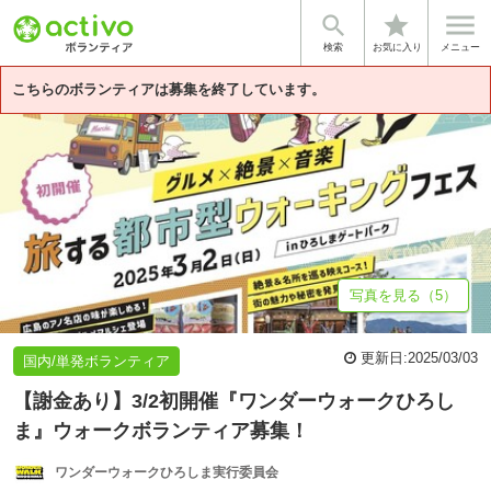


star
基本情報
募集詳細
体験談・雰囲気
団体情報
検索
お気に入り
メニュー
こちらのボランティアは募集を終了しています。
写真を見る（5）
更新日:
2025/03/03
国内/単発ボランティア
【謝金あり】3/2初開催『ワンダーウォークひろし
ま』ウォークボランティア募集！
ワンダーウォークひろしま実行委員会