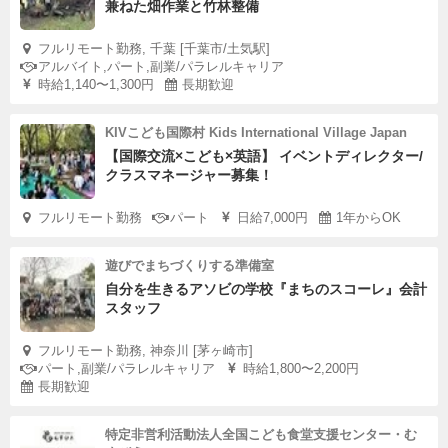
兼ねた畑作業と竹林整備
フルリモート勤務, 千葉 [千葉市/土気駅]
アルバイト,パート,副業/パラレルキャリア
時給1,140〜1,300円
長期歓迎
KIVこども国際村 Kids International Village Japan
【国際交流×こども×英語】 イベントディレクター/
クラスマネージャー募集！
フルリモート勤務
パート
日給7,000円
1年からOK
遊びでまちづくりする準備室
自分を生きるアソビの学校『まちのスコーレ』会計
スタッフ
フルリモート勤務, 神奈川 [茅ヶ崎市]
パート,副業/パラレルキャリア
時給1,800〜2,200円
長期歓迎
特定非営利活動法人全国こども食堂支援センター・む