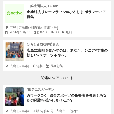
一般社団法人ITADAKI
企業対抗リレーマラソンinひろしま ボランティア
募集
広島 [広島市/別院前駅 徒歩14分]
2026年10月11日(日) 07:30~16:00
無料
ひろしまCRSP委員会
広島22市町を動かすのは、あなた。シニア×学生の
新しいeスポーツ革命へ。
広島 [広島市]
無料
長期歓迎
関連NPOアルバイト
NBテニスガーデン
WワークOK！総合スポーツの指導者を募集！あな
たの経験を活かしませんか？
広島 [広島市/古江駅 徒歩46分, 広島市/...他2件