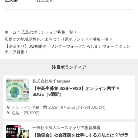
法人格
任意団体
・食事代としてQUOカードをお渡ししますので、各自で
食事の用意をお願いいたします。
・会場には駐車場はございません。
ホーム
広島のボランティア募集一覧
広島での地域活性化・まちづくり系ボランティア募集一覧
【謝金あり】3/2初開催『ワンダーウォークひろしま』ウォークボラン
ティア募集！
注目ボランティア
株式会社AirPangaea
【中高生募集 8/26〜9/30】オンライン留学 ×
SDGs（6週間）
オンライン開催
2026年8月26日(水)~9月30日(水)
税込：29,700円
一般社団法人ユースキャリア教育機構
【勉強会】社会課題を仕事にする方法とは？/ボラ