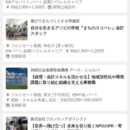
アルバイト,パート,副業/パラレルキャリア
時給1,000〜1,500円
期間は相談可
遊びでまちづくりする準備室
自分を生きるアソビの学校『まちのスコーレ』会計
スタッフ
フルリモート勤務, 神奈川 [茅ヶ崎市]
パート,副業/パラレルキャリア
時給1,800〜2,200円
長期歓迎
持続社会連携推進機構 アース・シェルパ
【経理・会計スキルを活かせる】地域活性化や環境
課題に取り組む組織を支える事務職
フルリモート勤務, 東京 [千代田区]
中途,パート
経験・スキルを考慮し決定：月給250,000〜500,000円
長期歓迎
株式会社フロンティアダイレクト
【世界へ飛び立つ】未来を切り拓くNPOのPR・寄