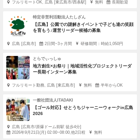
フルリモートOK, 広島 [東広島市/西条駅]
無料
長期歓迎
特定非営利活動法人たしざん
【広島】公園での謎解きイベントで子ども達の笑顔
を育もう♪運営リーダー候補の募集
広島 [広島市]
2日間~3ヶ月間
研修期間：時給1,050円
とらでぃっしゅ
地方創生×お祭り｜地域活性化プロジェクトリーダ
ー長期インターン募集
フルリモート勤務, 広島 [東広島市]
無料
半年からOK
一般社団法人ITADAKI
【ゴール対応】せとうちジャーニーウォークin広島
2026
広島 [広島市/原爆ドーム前駅 徒歩4分]
2026年9月21日(月) 02:00~08:00,他2日程
無料