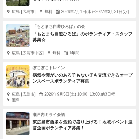
広島 [広島市]
無料
2026年7月1日(水)~2027年3月31日(水)
「もとまち自遊ひろば」の会
「もとまち自遊ひろば」のボランティア・スタッフ
募集☆
広島 [広島市中区]
無料
1年間
ぽこぽこトレイン
病気や障がいのある子もない子も交流できるオープ
ンスペースボランティア募集
広島 [広島市]
2026年9月5日(土) 10:00~13:00,他3日程
無料
瀬戸内ミライ会議
東広島市西条を酒粕で盛り上げる！地域イベント運
営企画ボランティア募集！