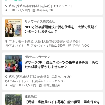
広島 [東広島市/西条駅 徒歩4分]
アルバイト
1,100〜1,500円
半年からOK
リタワークス株式会社
NPOと社会課題解決に挑む仕事を｜大阪で長期イ
ンターンしませんか？
フルリモート勤務, 大阪 [大阪市/肥後橋駅 徒歩15分]
アルバイト
アルバイト：時給1,280円
半年からOK
NBテニスガーデン
WワークOK！総合スポーツの指導者を募集！あな
たの経験を活かしませんか？
広島 [広島市/古江駅 徒歩46分, 広島市/...他2件
アルバイト,パート,副業/パラレルキャリア
時給1,000〜1,500円
期間は相談可
蓮葉果紅
【現場・事務局バイト募集】能力優遇！里山保全を