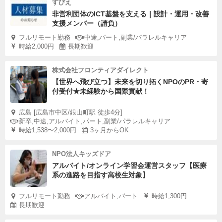
すびえ
非営利団体のICT基盤を支える｜設計・運用・改善
支援メンバー（請負）
フルリモート勤務
中途,パート,副業/パラレルキャリア
時給2,000円
長期歓迎
株式会社フロンティアダイレクト
【世界へ飛び立つ】未来を切り拓くNPOのPR・寄
付受付★未経験から国際貢献！
広島 [広島市中区/銀山町駅 徒歩4分]
新卒,中途,アルバイト,パート,副業/パラレルキャリア
時給1,538〜2,000円
3ヶ月からOK
NPO法人キッズドア
アルバイト/オンライン学習会運営スタッフ【医療
系の進路を目指す高校生対象】
フルリモート勤務
アルバイト,パート
時給1,300円
長期歓迎