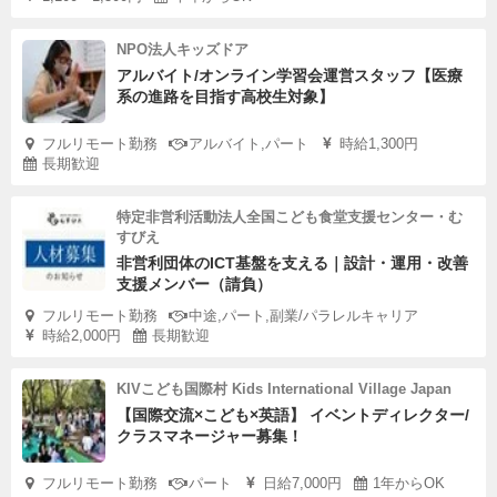
NPO法人キッズドア
アルバイト/オンライン学習会運営スタッフ【医療
系の進路を目指す高校生対象】
フルリモート勤務
アルバイト,パート
時給1,300円
長期歓迎
特定非営利活動法人全国こども食堂支援センター・む
すびえ
非営利団体のICT基盤を支える｜設計・運用・改善
支援メンバー（請負）
フルリモート勤務
中途,パート,副業/パラレルキャリア
時給2,000円
長期歓迎
KIVこども国際村 Kids International Village Japan
【国際交流×こども×英語】 イベントディレクター/
クラスマネージャー募集！
フルリモート勤務
パート
日給7,000円
1年からOK