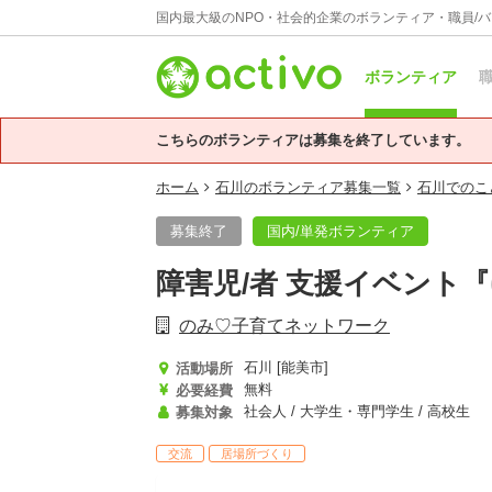
国内最大級のNPO・社会的企業のボランティア・職員/
ボランティア
職
こちらのボランティアは募集を終了しています。
ホーム
石川のボランティア募集一覧
石川でのこ
募集終了
国内/単発ボランティア
障害児/者 支援イベント
のみ♡子育てネットワーク
石川 [能美市]
活動場所
無料
必要経費
社会人 / 大学生・専門学生 / 高校生
募集対象
交流
居場所づくり