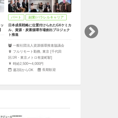
パート
副業/パラレルキャリア
中途
パート
タッ
日本成長戦略に位置付けられたGXケミカ
副業/パラレルキャリア
】
ル、資源・炭素循環市場創出プロジェク
非営利団体のICT基盤を支
ト推進
運用・改善支援メンバー（
一般社団法人資源循環推進協議会
特定非営利活動法人全国
フルリモート勤務, 東京 [千代田
堂支援センター・むすびえ
区/JR・東京メトロ有楽町駅]
フルリモート勤務
時給2,500〜4,000円
時給2,000円
週4回
長期歓迎
週2回からOK
長期歓迎