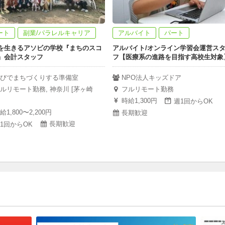
ート
副業/パラレルキャリア
アルバイト
パート
を生きるアソビの学校『まちのスコ
アルバイト/オンライン学習会運営ス
』会計スタッフ
フ【医療系の進路を目指す高校生対象
びでまちづくりする準備室
NPO法人キッズドア
ルリモート勤務, 神奈川 [茅ヶ崎
フルリモート勤務
時給1,300円
週1回からOK
給1,800〜2,200円
長期歓迎
長期歓迎
1回からOK