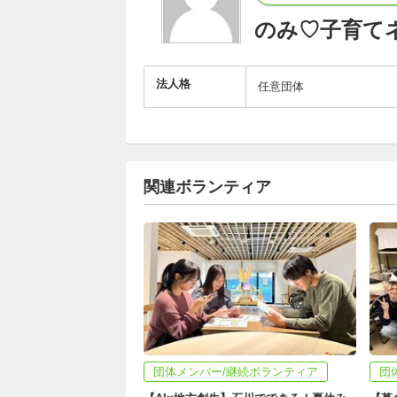
のみ♡子育て
法人格
任意団体
関連ボランティア
団体メンバー/継続ボランティア
団