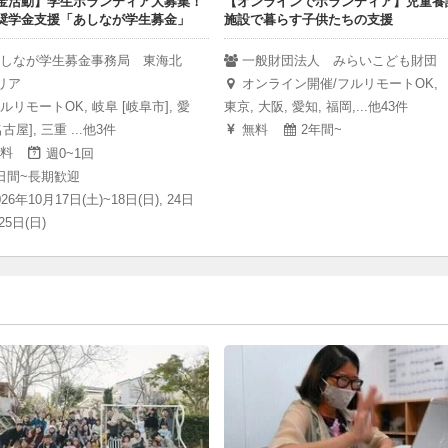
金活動】学生ボランティア大募集！
【オンラインでボランティア】児童養
奨学金支援「あしなが学生募金」
施設で暮らす子供たちの支援
しなが学生募金事務局 東海北
一般財団法人 みらいこども財団
リア
オンライン開催/フルリモートOK,
ルリモートOK, 岐阜 [岐阜市], 愛
東京, 大阪, 愛知, 福岡,...他43件
名古屋], 三重 ...他3件
無料
2年間~
料
週0~1回
日間~長期歓迎
026年10月17日(土)~18日(日), 24日
25日(日)