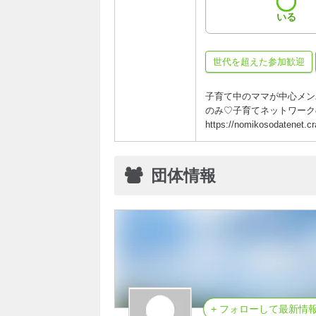
いる
世代を超えた参加歓迎
子育て中のママが中心メン
のみ♡子育てネットワーク
https://nomikosodatenet.c
団体情報
+ フォローして最新情