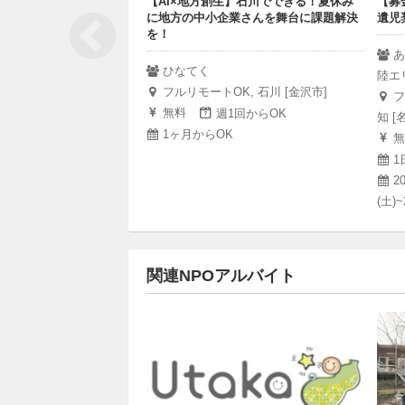
【AI×地方創生】石川でできる！夏休み
【募
に地方の中小企業さんを舞台に課題解決
遺児
を！
あ
ひなてく
陸エ
フルリモートOK, 石川 [金沢市]
フ
無料
週1回からOK
知 [
1ヶ月からOK
無
1
2
(土)~
関連NPOアルバイト