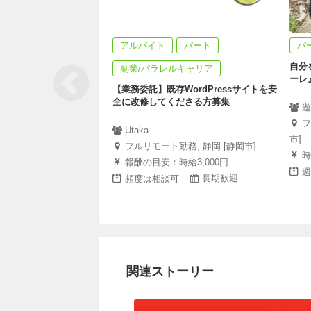
アルバイト
パート
パ
自分
副業/パラレルキャリア
ーレ
【業務委託】既存WordPressサイトを安
全に改修してくださる方募集
遊
フ
Utaka
市]
フルリモート勤務, 静岡 [静岡市]
時
報酬の目安：時給3,000円
週
長期歓迎
頻度は相談可
関連ストーリー