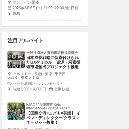
オンライン開催
2026年8月6日(木) 21:00~22:00,他1日程
無料
注目アルバイト
一般社団法人資源循環推進協議会
日本成長戦略に位置付けられ
たGXケミカル、資源・炭素循
環市場創出プロジェクト推進
フルリモート勤務, 東京 [千代田
区/JR・東京メトロ...
パート,副業/パラレルキャリア
時給2,500〜4,000円
長期歓迎
KIVこども国際村 Kids
International Village Japan
【国際交流×こども×英語】 イ
ベントディレクター/クラスマ
ネージャー募集！