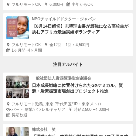
フルリモートOK
6,000円
半年からOK
NPOチャイルドドクター・ジャパン
【8月14日締切】志望理由書が最強になる高校生が
挑むアフリカ最強実績ボランティア
フルリモートOK
全12回 1回：4,500円
1ヶ月間~4ヶ月間
注目アルバイト
一般社団法人資源循環推進協議会
日本成長戦略に位置付けられたGXケミカル、資
源・炭素循環市場創出プロジェクト推進
フルリモート勤務, 東京 [千代田区/JR・東京メトロ...
パート,副業/パラレルキャリア
時給2,500〜4,000円
長期歓迎
株式会社 笑