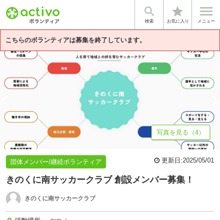


star
基本情報
募集詳細
体験談・雰囲気
団体情報
検索
お気に入り
メニュー
こちらのボランティアは募集を終了しています。
写真を見る（4）
更新日:
2025/05/01
団体メンバー/継続ボランティア
きのくに南サッカークラブ 創設メンバー募集！
きのくに南サッカークラブ