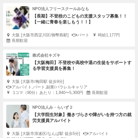
NPO法人フリースクールみなも
【長期】不登校のこどもの支援スタッフ募集！！
【一緒に青春を楽しもう！！】
大阪 [大阪市西淀川区/御幣島駅]
パート
時給1,177円
長期歓迎
株式会社キズキ
【大阪梅田】不登校や高校中退の生徒をサポートす
る学習支援員を募集！
大阪 [大阪市/梅田駅 徒歩9分]
アルバイト,パート,副業/パラレルキャリア
1コマ（90分）あたり：1,840〜5,300円
長期歓迎
NPO法人み・らいず２
【大学院生対象】働きづらさや障がいを持つ方の就
労支援員アルバイト
大阪 [大阪市浪速区/なんば駅 徒歩5分]
アルバイト