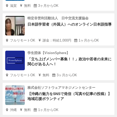
滋賀
無料
3ヶ月からOK
特定非営利活動法人 日中交流支援協会
日本語学習者（外国人）へのオンライン日本語指導
フルリモートOK
謝金：時給1,000円
1ヶ月からOK
学生団体【VisionSphere】
「立ち上げメンバー募集！！」政治や若者の未来に
関心がある人へ！
フルリモートOK
無料
3ヶ月からOK
株式会社ソフトウェアマネジメントセンター
【沖縄の魅力をSNSで発信（写真や記事の投稿）】
地域応援ボランティア
沖縄
無料
1ヶ月からOK