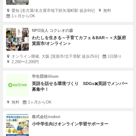
愛知 [名古屋/名古屋市地下鉄矢場町駅 徒歩9分]
無料
1ヶ月からOK
NPO法人 コクレオの森
わたしを生きる～子育てカフェ＆BAR～＜大阪府
箕面市/オンライン＞
オンライン開催, 大阪 [箕面市/北千里駅 徒歩25分]
1日限り
2,200〜2,200円
学生団体lilium
英語を話せる環境づくり SDGs✖️英語でメンバー
募集中！
無料
1ヶ月からOK
株式会社irodori
小中学生向けオンライン学習サポーター