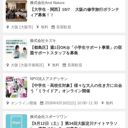
株式会社And Nature
【大学生・関西】10/7 大阪の修学旅行ボランテ
ィア募集！！
大阪 [大阪市]
無料
長期歓迎
株式会社キズキ
【都島区】週1日OK◎「小学生サポート事業」の宿
題サポートスタッフを募集
大阪 [大阪市都島区]
無料
長期歓迎
NPO法人アスデッサン
【中学生・高校生対象】様々な大人の生き方に出会
う「ミライドア」オンライン開催
オンライン開催
2026年8月16日(日) 10:00~11:30
無料
株式会社スポーツワン
【9月12日（土）】第34回大阪淀川ナイトマラソ