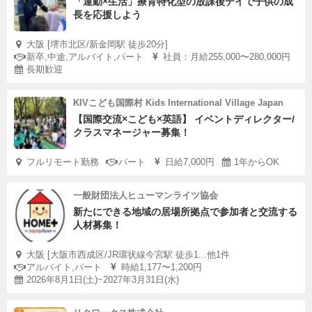
「運動×生活」療育特化型の放課後デイで子供の成
長を応援しよう
大阪 [堺市北区/新金岡駅 徒歩20分]
新卒,中途,アルバイト,パート
社員：月給255,000〜280,000円
長期歓迎
KIVこども国際村 Kids International Village Japan
【国際交流×こども×英語】 イベントディレクター/
クラスマネージャー募集！
フルリモート勤務
パート
日給7,000円
1年からOK
一般財団法人ヒューマンライツ協会
新たにできる地域の居場所拠点で参加者と交流する
人材募集！
大阪 [大阪市西成区/JR環状線今宮駅 徒歩1...他1件
アルバイト,パート
時給1,177〜1,200円
2026年8月1日(土)~2027年3月31日(水)