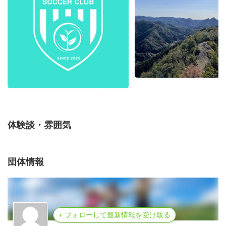
たりする選手に、サッカー中心の生活が送れる環境を整え
ます。
⑦クラブを通じて地域との接点を多く作ることで、サッカ
ー以外の活動の重要性を感じてもらえるよう取り組みま
す。
⑧上位カテゴリーへのステップアップや引退後の定住な
ど、様々な選択肢を持てるような仕組み作り・選手育成に
取り組みます。
⑨サッカーに限らず、スポーツをする・見る・支える文化
体験談・雰囲気
を創出することで、子どもからお年寄りまで何かしらの形
でスポーツに関われる地域に出来るよう取り組みます。
⑩サッカー以外の競技にも進出することで、新たな移住者
団体情報
やUターン者を生み出せるよう取り組みます。
+ フォローして最新情報を受け取る