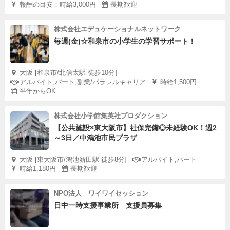
報酬の目安：時給3,000円
長期歓迎
株式会社エデュケーショナルネットワーク
毎週(金)☆和泉市の小学生の学習サポート！
大阪 [和泉市/北信太駅 徒歩10分]
アルバイト,パート,副業/パラレルキャリア
時給1,500円
半年からOK
株式会社小学館集英社プロダクション
【公共施設×東大阪市】社保完備◎未経験OK！週2
～3日／中鴻池市民プラザ
大阪 [東大阪市/鴻池新田駅 徒歩8分]
アルバイト,パート
時給1,180円
長期歓迎
NPO法人 ワイワイセッション
日中一時支援事業所 支援員募集