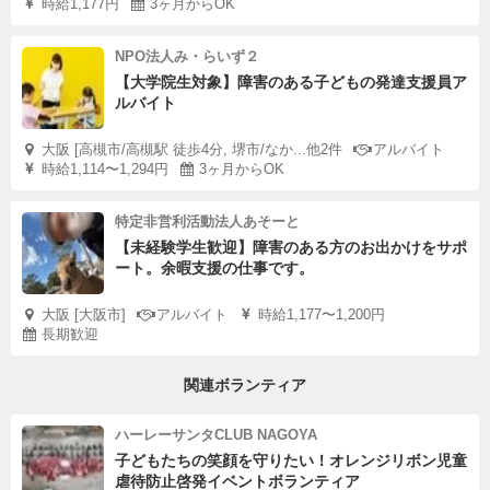
時給1,177円
3ヶ月からOK
NPO法人み・らいず２
【大学院生対象】障害のある子どもの発達支援員ア
ルバイト
大阪 [高槻市/高槻駅 徒歩4分, 堺市/なか...他2件
アルバイト
時給1,114〜1,294円
3ヶ月からOK
特定非営利活動法人あそーと
【未経験学生歓迎】障害のある方のお出かけをサポ
ート。余暇支援の仕事です。
大阪 [大阪市]
アルバイト
時給1,177〜1,200円
長期歓迎
関連ボランティア
ハーレーサンタCLUB NAGOYA
子どもたちの笑顔を守りたい！オレンジリボン児童
虐待防止啓発イベントボランティア