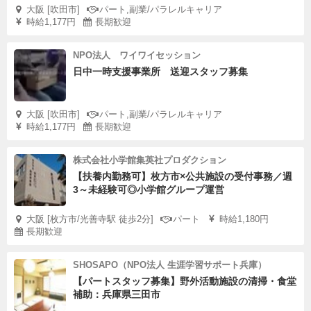
大阪 [吹田市]
パート,副業/パラレルキャリア
時給1,177円
長期歓迎
NPO法人 ワイワイセッション
日中一時支援事業所 送迎スタッフ募集
大阪 [吹田市]
パート,副業/パラレルキャリア
時給1,177円
長期歓迎
株式会社小学館集英社プロダクション
【扶養内勤務可】枚方市×公共施設の受付事務／週
3～未経験可◎小学館グループ運営
大阪 [枚方市/光善寺駅 徒歩2分]
パート
時給1,180円
長期歓迎
SHOSAPO（NPO法人 生涯学習サポート兵庫）
【パートスタッフ募集】野外活動施設の清掃・食堂
補助：兵庫県三田市