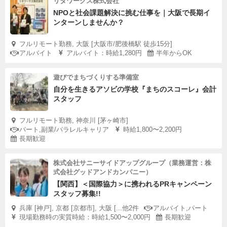
リタワークス株式会社
NPOと社会課題解決に挑む仕事を｜大阪で長期イ
ンターンしませんか？
フルリモート勤務, 大阪 [大阪市/肥後橋駅 徒歩15分]
アルバイト
アルバイト：時給1,280円
半年からOK
遊びでまちづくりする準備室
自分を生きるアソビの学校『まちのスコーレ』会計
スタッフ
フルリモート勤務, 神奈川 [茅ヶ崎市]
パート,副業/パラレルキャリア
時給1,800〜2,200円
長期歓迎
株式会社サニーサイドアップグループ（業務運営：株
式会社グッドアンドカンパニー）
【関西】＜国際協力＞に携われるPRキャンペーン
スタッフ募集!!
兵庫 [神戸], 京都 [京都市], 大阪 [...他2件
アルバイト,パート
現場勤務時の実質時給：時給1,500〜2,000円
長期歓迎