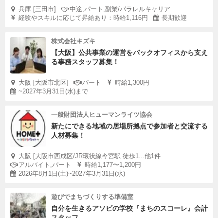
兵庫 [三田市]
中途,パート,副業/パラレルキャリア
経験やスキルに応じて昇給あり：時給1,116円
長期歓迎
株式会社キズキ
【大阪】公共事業の運営をバックオフィスから支え
る事務スタッフ募集！
大阪 [大阪市北区]
パート
時給1,300円
~2027年3月31日(水)まで
一般財団法人ヒューマンライツ協会
新たにできる地域の居場所拠点で参加者と交流する
人材募集！
大阪 [大阪市西成区/JR環状線今宮駅 徒歩1...他1件
アルバイト,パート
時給1,177〜1,200円
2026年8月1日(土)~2027年3月31日(水)
遊びでまちづくりする準備室
自分を生きるアソビの学校『まちのスコーレ』会計
スタッフ