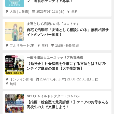
ン 運営ボランティア募集！
大阪 [大阪市]
2026年9月12日(土)
無料
友達として相談にのる『ココトモ』
自宅で活動可「友達として相談にのる」無料相談サ
イトのメンバー募集！
フルリモートOK
無料
1日間~長期歓迎
一般社団法人ユースキャリア教育機構
【勉強会】社会課題を仕事にする方法とは？/ボラ
ンティア継続の限界【大学生対象】
オンライン開催
2026年8月6日(木) 21:00~22:00,他1日程
無料
NPOチャイルドドクター・ジャパン
【推薦・総合型で最高評価！】ケニアのお母さんを
高校生の力で支援しよう！