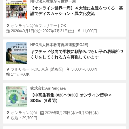
NPO法人教室から世界一周
【オンライン世界一周】４大陸に友達をつくる・英
語でディスカッション・異文化交流
オンライン開催/フルリモートOK
2026年9月1日(火)~2027年7月31日(土)
11,000円
NPO法人日本教育再興連盟(ROJE)
ギフテッド傾向で学校に馴染みづらい子の居場所づ
くりをしてくれる方を募集しています
フルリモートOK, 東京 [渋谷区]
3,000〜6,000円
1年からOK
株式会社AirPangaea
【中高生募集 8/26〜9/30】オンライン留学 ×
SDGs（6週間）
オンライン開催
2026年8月26日(水)~9月30日(水)
税込：29,700円