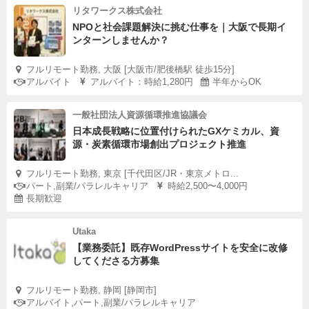
リタワークス株式会社
NPOと社会課題解決に挑む仕事を｜大阪で長期イ
ンターンしませんか？
フルリモート勤務, 大阪 [大阪市/肥後橋駅 徒歩15分]
アルバイト
アルバイト：時給1,280円
半年からOK
一般社団法人資源循環推進協議会
日本成長戦略に位置付けられたGXケミカル、資
源・炭素循環市場創出プロジェクト推進
フルリモート勤務, 東京 [千代田区/JR・東京メトロ...
パート,副業/パラレルキャリア
時給2,500〜4,000円
長期歓迎
Utaka
【業務委託】既存WordPressサイトを安全に改修
してくださる方募集
フルリモート勤務, 静岡 [静岡市]
アルバイト,パート,副業/パラレルキャリア