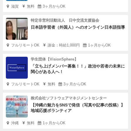
滋賀
無料
3ヶ月からOK
特定非営利活動法人 日中交流支援協会
日本語学習者（外国人）へのオンライン日本語指導
フルリモートOK
謝金：時給1,000円
1ヶ月からOK
学生団体【VisionSphere】
「立ち上げメンバー募集！！」政治や若者の未来に
関心がある人へ！
フルリモートOK
無料
3ヶ月からOK
株式会社ソフトウェアマネジメントセンター
【沖縄の魅力をSNSで発信（写真や記事の投稿）】
地域応援ボランティア
沖縄
無料
1ヶ月からOK