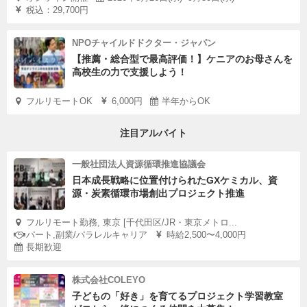
税込：29,700円
NPOチャイルドドクター・ジャパン
【推薦・総合型で最高評価！】ケニアのお母さんを
高校生の力で支援しよう！
フルリモートOK
6,000円
半年からOK
注目アルバイト
一般社団法人資源循環推進協議会
日本成長戦略に位置付けられたGXケミカル、資
源・炭素循環市場創出プロジェクト推進
フルリモート勤務, 東京 [千代田区/JR・東京メトロ...
パート,副業/パラレルキャリア
時給2,500〜4,000円
長期歓迎
株式会社COLEYO
子どもの「好き」を育てるプロジェクト学習教室