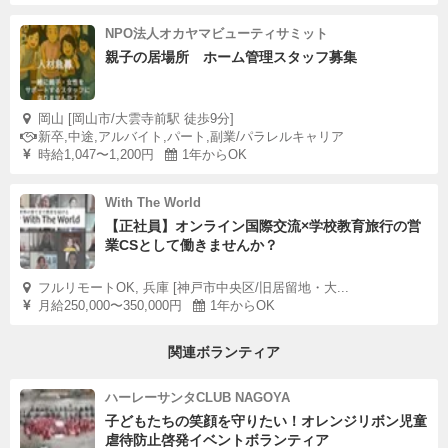
NPO法人オカヤマビューティサミット
親子の居場所 ホーム管理スタッフ募集
岡山 [岡山市/大雲寺前駅 徒歩9分]
新卒,中途,アルバイト,パート,副業/パラレルキャリア
時給1,047〜1,200円
1年からOK
With The World
【正社員】オンライン国際交流×学校教育旅行の営
業CSとして働きませんか？
フルリモートOK, 兵庫 [神戸市中央区/旧居留地・大...
月給250,000〜350,000円
1年からOK
関連ボランティア
ハーレーサンタCLUB NAGOYA
子どもたちの笑顔を守りたい！オレンジリボン児童
虐待防止啓発イベントボランティア