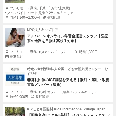
フルリモート勤務, 千葉 [千葉市/土気駅]
アルバイト,パート,副業/パラレルキャリア
時給1,140〜1,300円
長期歓迎
NPO法人キッズドア
アルバイト/オンライン学習会運営スタッフ【医療
系の進路を目指す高校生対象】
フルリモート勤務
アルバイト,パート
時給1,300円
長期歓迎
特定非営利活動法人全国こども食堂支援センター・む
すびえ
非営利団体のICT基盤を支える｜設計・運用・改善
支援メンバー（請負）
フルリモート勤務
中途,パート,副業/パラレルキャリア
時給2,000円
長期歓迎
KIVこども国際村 Kids International Village Japan
【国際交流×こども×英語】 イベントディレクター/