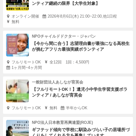
ンティア継続の限界【大学生対象】
オンライン開催
2026年8月6日(木) 21:00~22:00,他1日程
無料
NPOチャイルドドクター・ジャパン
【今から間に合う】志望理由書が最強になる高校生
が挑むアフリカ最強実績ボランティア
フルリモートOK
全12回 1回：4,500円
1ヶ月間~4ヶ月間
一般財団法人あしなが育英会
【フルリモートOK！】遺児小中学生学習支援ボラ
ンティア / あしなが育英会
フルリモートOK
無料
半年からOK
NPO法人日本教育再興連盟(ROJE)
ギフテッド傾向で学校に馴染みづらい子の居場所づ
くりをしてくれる方を募集しています