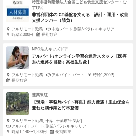
特定非営利活動法人全国こども食堂支援センター・む
すびえ
非営利団体のICT基盤を支える｜設計・運用・改善
支援メンバー（請負）
フルリモート勤務
中途,パート,副業/パラレルキャリア
時給2,000円
長期歓迎
NPO法人キッズドア
アルバイト/オンライン学習会運営スタッフ【医療
系の進路を目指す高校生対象】
フルリモート勤務
アルバイト,パート
時給1,300円
長期歓迎
蓮葉果紅
【現場・事務局バイト募集】能力優遇！里山保全を
兼ねた畑作業と竹林整備
フルリモート勤務, 千葉 [千葉市/土気駅]
アルバイト,パート,副業/パラレルキャリア
時給1,140〜1,300円
長期歓迎