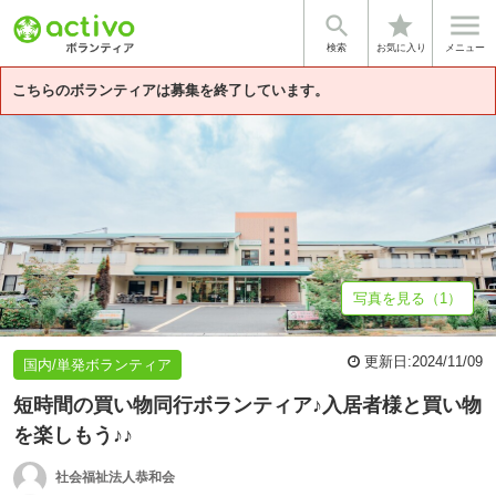


star
基本情報
募集詳細
体験談・雰囲気
法人情報
検索
お気に入り
メニュー
こちらのボランティアは募集を終了しています。
写真を見る（1）
更新日:
2024/11/09
国内/単発ボランティア
短時間の買い物同行ボランティア♪入居者様と買い物
を楽しもう♪♪
社会福祉法人恭和会