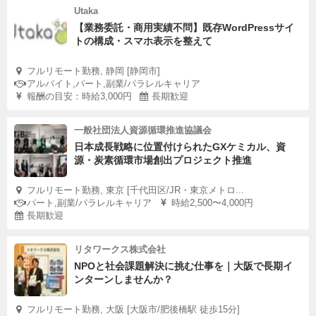
Utaka
【業務委託・商用実績不問】既存WordPressサイ
トの構成・スマホ表示を整えて
フルリモート勤務, 静岡 [静岡市]
アルバイト,パート,副業/パラレルキャリア
報酬の目安：時給3,000円
長期歓迎
一般社団法人資源循環推進協議会
日本成長戦略に位置付けられたGXケミカル、資
源・炭素循環市場創出プロジェクト推進
フルリモート勤務, 東京 [千代田区/JR・東京メトロ...
パート,副業/パラレルキャリア
時給2,500〜4,000円
長期歓迎
リタワークス株式会社
NPOと社会課題解決に挑む仕事を｜大阪で長期イ
ンターンしませんか？
フルリモート勤務, 大阪 [大阪市/肥後橋駅 徒歩15分]