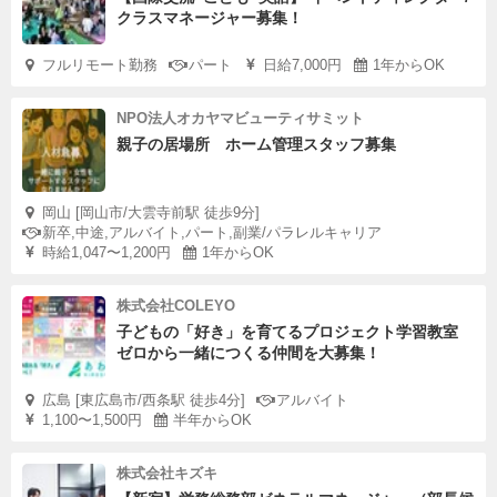
クラスマネージャー募集！
フルリモート勤務
パート
日給7,000円
1年からOK
NPO法人オカヤマビューティサミット
親子の居場所 ホーム管理スタッフ募集
岡山 [岡山市/大雲寺前駅 徒歩9分]
新卒,中途,アルバイト,パート,副業/パラレルキャリア
時給1,047〜1,200円
1年からOK
株式会社COLEYO
子どもの「好き」を育てるプロジェクト学習教室
ゼロから一緒につくる仲間を大募集！
広島 [東広島市/西条駅 徒歩4分]
アルバイト
1,100〜1,500円
半年からOK
株式会社キズキ