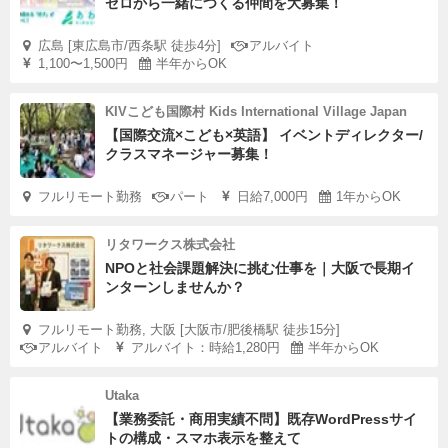
ゼロから一緒につくる仲間を大募集！
広島 [東広島市/西条駅 徒歩4分]
アルバイト
1,100〜1,500円
半年からOK
KIVこども国際村 Kids International Village Japan
【国際交流×こども×英語】 イベントディレクター/
クラスマネージャー募集！
フルリモート勤務
パート
日給7,000円
1年からOK
リタワークス株式会社
NPOと社会課題解決に挑む仕事を｜大阪で長期イ
ンターンしませんか？
フルリモート勤務, 大阪 [大阪市/肥後橋駅 徒歩15分]
アルバイト
アルバイト：時給1,280円
半年からOK
Utaka
【業務委託・商用実績不問】既存WordPressサイ
トの構成・スマホ表示を整えて