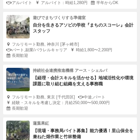
アルバイト
アルバイト：時給1,280円
半年からOK
遊びでまちづくりする準備室
自分を生きるアソビの学校『まちのスコーレ』会計
スタッフ
フルリモート勤務, 神奈川 [茅ヶ崎市]
パート,副業/パラレルキャリア
時給1,800〜2,200円
長期歓迎
持続社会連携推進機構 アース・シェルパ
【経理・会計スキルを活かせる】地域活性化や環境
課題に取り組む組織を支える事務職
フルリモート勤務, 東京 [千代田区]
中途,パート
経験・スキルを考慮し決定：月給250,000〜500,000円
長期歓迎
蓮葉果紅
【現場・事務局バイト募集】能力優遇！里山保全を
兼ねた畑作業と竹林整備