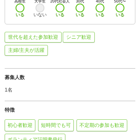
高校生
大学生
20代社会人
30代
40代
50代〜
いる
いない
いる
いる
いる
いる
世代を超えた参加歓迎
シニア歓迎
主婦/主夫が活躍
募集人数
1名
特徴
初心者歓迎
短時間でも可
不定期の参加も歓迎
ボランティア証明書発行