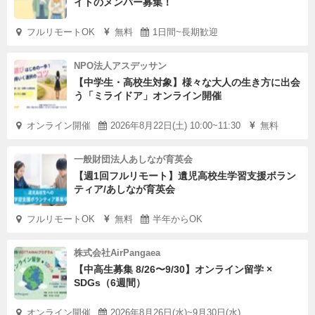
イトのメンバー募集！
フルリモートOK
無料
1日間~長期歓迎
NPO法人アスデッサン
【中学生・高校生対象】様々な大人の生き方に出会
う「ミライドア」オンライン開催
オンライン開催
2026年8月22日(土) 10:00~11:30
無料
一般財団法人あしなが育英会
【週1回フルリモート】遺児高校生学習支援ボラン
ティア/あしなが育英会
フルリモートOK
無料
半年からOK
株式会社AirPangaea
【中高生募集 8/26〜9/30】オンライン留学 ×
SDGs（6週間）
オンライン開催
2026年8月26日(水)~9月30日(水)