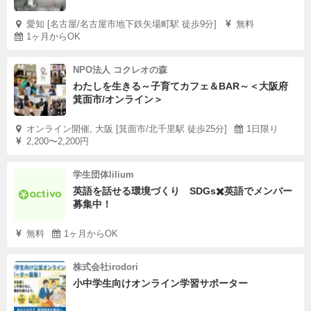
愛知 [名古屋/名古屋市地下鉄矢場町駅 徒歩9分]
無料
1ヶ月からOK
NPO法人 コクレオの森
わたしを生きる～子育てカフェ＆BAR～＜大阪府
箕面市/オンライン＞
オンライン開催, 大阪 [箕面市/北千里駅 徒歩25分]
1日限り
2,200〜2,200円
学生団体lilium
英語を話せる環境づくり SDGs✖️英語でメンバー
募集中！
無料
1ヶ月からOK
株式会社irodori
小中学生向けオンライン学習サポーター