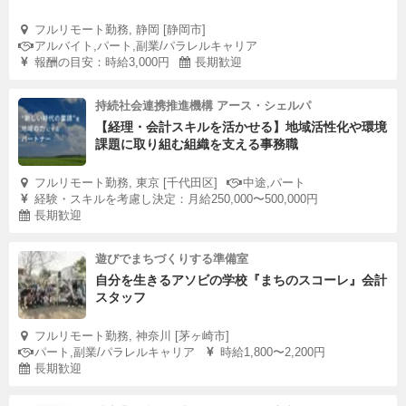
フルリモート勤務, 静岡 [静岡市]
アルバイト,パート,副業/パラレルキャリア
報酬の目安：時給3,000円
長期歓迎
持続社会連携推進機構 アース・シェルパ
【経理・会計スキルを活かせる】地域活性化や環境
課題に取り組む組織を支える事務職
フルリモート勤務, 東京 [千代田区]
中途,パート
経験・スキルを考慮し決定：月給250,000〜500,000円
長期歓迎
遊びでまちづくりする準備室
自分を生きるアソビの学校『まちのスコーレ』会計
スタッフ
フルリモート勤務, 神奈川 [茅ヶ崎市]
パート,副業/パラレルキャリア
時給1,800〜2,200円
長期歓迎