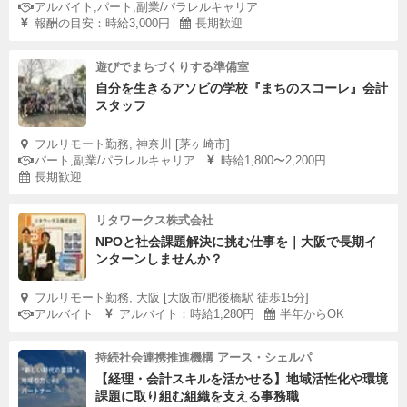
アルバイト,パート,副業/パラレルキャリア
報酬の目安：時給3,000円
長期歓迎
遊びでまちづくりする準備室
自分を生きるアソビの学校『まちのスコーレ』会計
スタッフ
フルリモート勤務, 神奈川 [茅ヶ崎市]
パート,副業/パラレルキャリア
時給1,800〜2,200円
長期歓迎
リタワークス株式会社
NPOと社会課題解決に挑む仕事を｜大阪で長期イ
ンターンしませんか？
フルリモート勤務, 大阪 [大阪市/肥後橋駅 徒歩15分]
アルバイト
アルバイト：時給1,280円
半年からOK
持続社会連携推進機構 アース・シェルパ
【経理・会計スキルを活かせる】地域活性化や環境
課題に取り組む組織を支える事務職