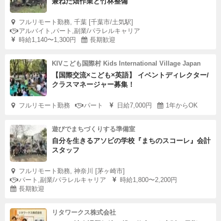
兼ねた畑作業と竹林整備
フルリモート勤務, 千葉 [千葉市/土気駅]
アルバイト,パート,副業/パラレルキャリア
時給1,140〜1,300円
長期歓迎
KIVこども国際村 Kids International Village Japan
【国際交流×こども×英語】 イベントディレクター/
クラスマネージャー募集！
フルリモート勤務
パート
日給7,000円
1年からOK
遊びでまちづくりする準備室
自分を生きるアソビの学校『まちのスコーレ』会計
スタッフ
フルリモート勤務, 神奈川 [茅ヶ崎市]
パート,副業/パラレルキャリア
時給1,800〜2,200円
長期歓迎
リタワークス株式会社