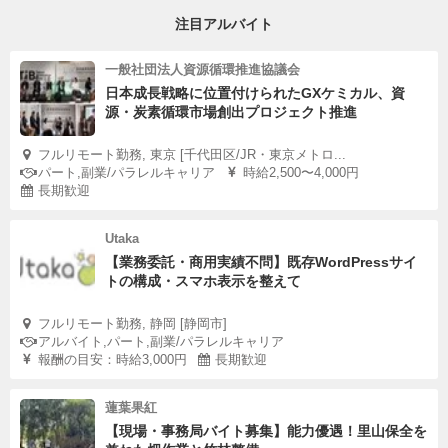
注目アルバイト
一般社団法人資源循環推進協議会
日本成長戦略に位置付けられたGXケミカル、資
源・炭素循環市場創出プロジェクト推進
フルリモート勤務, 東京 [千代田区/JR・東京メトロ...
パート,副業/パラレルキャリア
時給2,500〜4,000円
長期歓迎
Utaka
【業務委託・商用実績不問】既存WordPressサイ
トの構成・スマホ表示を整えて
フルリモート勤務, 静岡 [静岡市]
アルバイト,パート,副業/パラレルキャリア
報酬の目安：時給3,000円
長期歓迎
蓮葉果紅
【現場・事務局バイト募集】能力優遇！里山保全を