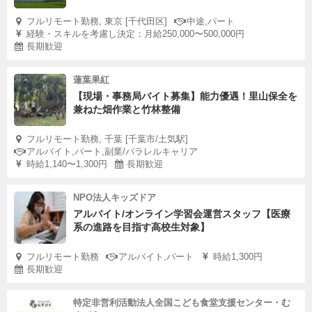
フルリモート勤務, 東京 [千代田区]
中途,パート
経験・スキルを考慮し決定：月給250,000〜500,000円
長期歓迎
蓮葉果紅
【現場・事務局バイト募集】能力優遇！里山保全を
兼ねた畑作業と竹林整備
フルリモート勤務, 千葉 [千葉市/土気駅]
アルバイト,パート,副業/パラレルキャリア
時給1,140〜1,300円
長期歓迎
NPO法人キッズドア
アルバイト/オンライン学習会運営スタッフ【医療
系の進路を目指す高校生対象】
フルリモート勤務
アルバイト,パート
時給1,300円
長期歓迎
特定非営利活動法人全国こども食堂支援センター・む