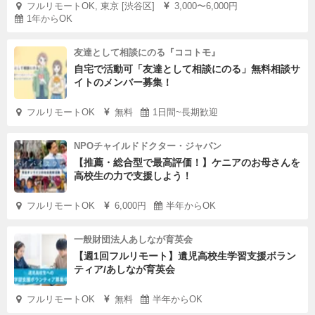
フルリモートOK, 東京 [渋谷区]
3,000〜6,000円
1年からOK
友達として相談にのる『ココトモ』
自宅で活動可「友達として相談にのる」無料相談サ
イトのメンバー募集！
フルリモートOK
無料
1日間~長期歓迎
NPOチャイルドドクター・ジャパン
【推薦・総合型で最高評価！】ケニアのお母さんを
高校生の力で支援しよう！
フルリモートOK
6,000円
半年からOK
一般財団法人あしなが育英会
【週1回フルリモート】遺児高校生学習支援ボラン
ティア/あしなが育英会
フルリモートOK
無料
半年からOK