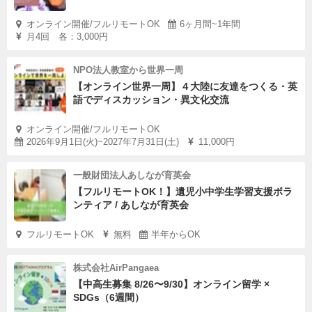
オンライン開催/フルリモートOK
6ヶ月間~1年間
月4回 各：3,000円
NPO法人教室から世界一周
【オンライン世界一周】４大陸に友達をつくる・英
語でディスカッション・異文化交流
オンライン開催/フルリモートOK
2026年9月1日(火)~2027年7月31日(土)
11,000円
一般財団法人あしなが育英会
【フルリモートOK！】遺児小中学生学習支援ボラ
ンティア / あしなが育英会
フルリモートOK
無料
半年からOK
株式会社AirPangaea
【中高生募集 8/26〜9/30】オンライン留学 ×
SDGs（6週間）