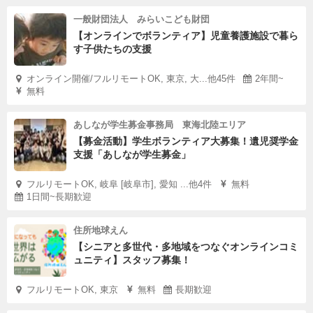
一般財団法人 みらいこども財団
【オンラインでボランティア】児童養護施設で暮ら
す子供たちの支援
オンライン開催/フルリモートOK, 東京, 大...他45件
2年間~
無料
あしなが学生募金事務局 東海北陸エリア
【募金活動】学生ボランティア大募集！遺児奨学金
支援「あしなが学生募金」
フルリモートOK, 岐阜 [岐阜市], 愛知 ...他4件
無料
1日間~長期歓迎
住所地球えん
【シニアと多世代・多地域をつなぐオンラインコミ
ュニティ】スタッフ募集！
フルリモートOK, 東京
無料
長期歓迎