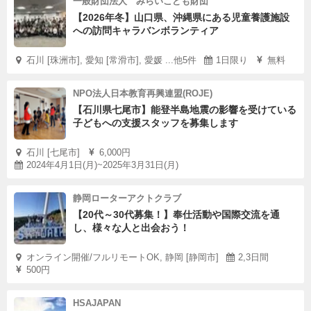
一般財団法人 みらいこども財団
【2026年冬】山口県、沖縄県にある児童養護施設
への訪問キャラバンボランティア
石川 [珠洲市], 愛知 [常滑市], 愛媛 ...他5件
1日限り
無料
NPO法人日本教育再興連盟(ROJE)
【石川県七尾市】能登半島地震の影響を受けている
子どもへの支援スタッフを募集します
石川 [七尾市]
6,000円
2024年4月1日(月)~2025年3月31日(月)
静岡ローターアクトクラブ
【20代～30代募集！】奉仕活動や国際交流を通
し、様々な人と出会おう！
オンライン開催/フルリモートOK, 静岡 [静岡市]
2,3日間
500円
HSAJAPAN