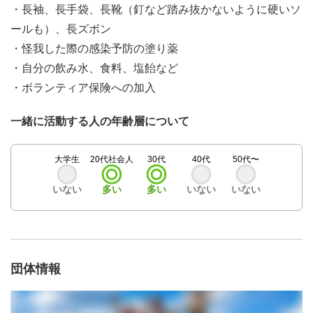
・長袖、長手袋、長靴（釘など踏み抜かないように硬いソ
ールも）、長ズボン
・怪我した際の感染予防の塗り薬
・自分の飲み水、食料、塩飴など
・ボランティア保険への加入
一緒に活動する人の年齢層について
大学生
20代社会人
30代
40代
50代〜
いない
多い
多い
いない
いない
団体情報