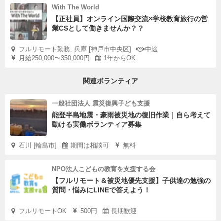
With The World
【正社員】オンライン国際交流×学校教育旅行の営
業CSとして働きませんか？？
フルリモート勤務, 兵庫 [神戸市中央区]
中途
月給250,000〜350,000円
1年からOK
関連ボランティア
一般社団法人 震災復興子ども支援
能登半島地震・豪雨被災地の復旧作業｜自ら考えて
動ける実働ボランティア募集
石川 [輪島市]
期間は相談可
無料
NPO法人こどもの教育を支援する会
【フルリモート＆被災地優先支援】子供達の勉強の
質問・悩みにLINEで答えよう！
フルリモートOK
500円
長期歓迎