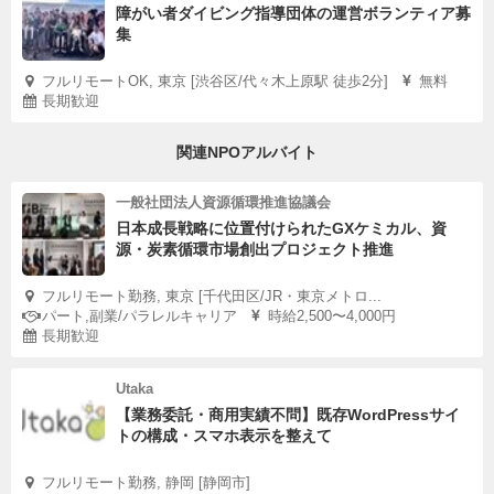
障がい者ダイビング指導団体の運営ボランティア募
集
フルリモートOK, 東京 [渋谷区/代々木上原駅 徒歩2分]
無料
長期歓迎
関連NPOアルバイト
一般社団法人資源循環推進協議会
日本成長戦略に位置付けられたGXケミカル、資
源・炭素循環市場創出プロジェクト推進
フルリモート勤務, 東京 [千代田区/JR・東京メトロ...
パート,副業/パラレルキャリア
時給2,500〜4,000円
長期歓迎
Utaka
【業務委託・商用実績不問】既存WordPressサイ
トの構成・スマホ表示を整えて
フルリモート勤務, 静岡 [静岡市]