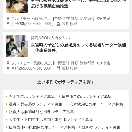
有事は被災地支援をリードし、平時は全国に備えを
広げる事業企画推進
フルリモート勤務, 東京 [中野区/中野駅 徒歩6分]
中途
月給285,000〜399,000円
長期歓迎
認定NPO法人カタリバ
災害時の子どもの居場所をつくる現場リーダー候補
（他事業兼務）
フルリモート勤務, 東京 [中野区/中野駅 徒歩6分]
中途
月給265,000〜340,000円
長期歓迎
近い条件でボランティアを探す
石川でのボランティア募集
輪島市でのボランティア募集
震災・災害系ボランティア募集
穴水駅周辺のボランティア募集
社会人も参加可能なボランティア募集
大学生・専門学生も参加可能なボランティア募集
任意団体/市民団体のボランティア募集
無料ボランティア募集