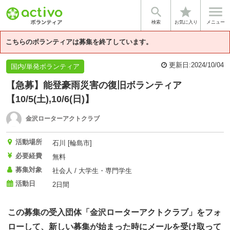


star
基本情報
団体情報
検索
お気に入り
メニュー
こちらのボランティアは募集を終了しています。
更新日:
2024/10/04
国内/単発ボランティア
【急募】能登豪雨災害の復旧ボランティア
【10/5(土),10/6(日)】
金沢ローターアクトクラブ
活動場所
石川 [輪島市]
必要経費
無料
募集対象
社会人 / 大学生・専門学生
活動日
2日間
この募集の受入団体「金沢ローターアクトクラブ」をフォ
ローして、新しい募集が始まった時にメールを受け取って