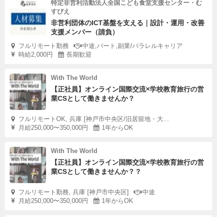
特定非営利活動法人全国こども食堂支援センター・む
すびえ
非営利団体のICT基盤を支える｜設計・運用・改善
支援メンバー（請負）
フルリモート勤務
中途,パート,副業/パラレルキャリア
時給2,000円
長期歓迎
With The World
【正社員】オンライン国際交流×学校教育旅行の営
業CSとして働きませんか？
フルリモートOK, 兵庫 [神戸市中央区/旧居留地・大...
月給250,000〜350,000円
1年からOK
With The World
【正社員】オンライン国際交流×学校教育旅行の営
業CSとして働きませんか？？
フルリモート勤務, 兵庫 [神戸市中央区]
中途
月給250,000〜350,000円
1年からOK