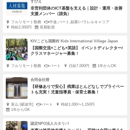
すびえ
非営利団体のICT基盤を支える｜設計・運用・改善
支援メンバー（請負）
フルリモート勤務
中途,パート,副業/パラレルキャリア
時給2,000円
長期歓迎
KIVこども国際村 Kids International Village Japan
【国際交流×こども×英語】 イベントディレクター/
クラスマネージャー募集！
フルリモート勤務
パート
日給7,000円
1年からOK
合同会社燈
【研修ありで安心】残業ほとんどなしでプライベー
トも充実！児童指導員・保育士募集！
富山 [砺波市]
パート
時給1,000〜1,150円
1年からOK
認定NPO法人カタリバ