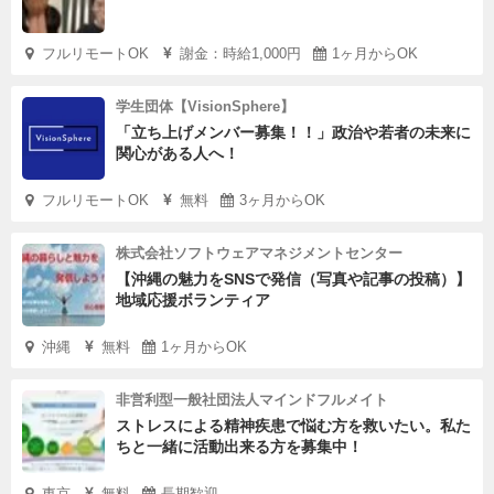
フルリモートOK
謝金：時給1,000円
1ヶ月からOK
学生団体【VisionSphere】
「立ち上げメンバー募集！！」政治や若者の未来に
関心がある人へ！
フルリモートOK
無料
3ヶ月からOK
株式会社ソフトウェアマネジメントセンター
【沖縄の魅力をSNSで発信（写真や記事の投稿）】
地域応援ボランティア
沖縄
無料
1ヶ月からOK
非営利型一般社団法人マインドフルメイト
ストレスによる精神疾患で悩む方を救いたい。私た
ちと一緒に活動出来る方を募集中！
東京
無料
長期歓迎