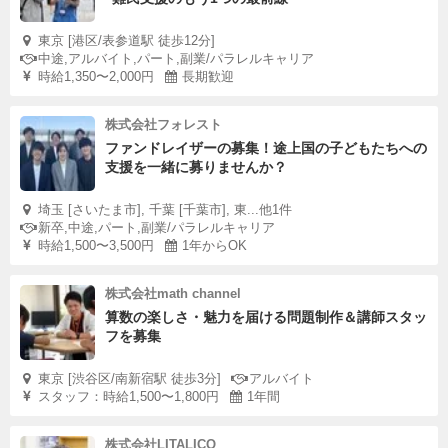
東京 [港区/表参道駅 徒歩12分]
中途,アルバイト,パート,副業/パラレルキャリア
時給1,350〜2,000円
長期歓迎
株式会社フォレスト
ファンドレイザーの募集！途上国の子どもたちへの
支援を一緒に募りませんか？
埼玉 [さいたま市], 千葉 [千葉市], 東...他1件
新卒,中途,パート,副業/パラレルキャリア
時給1,500〜3,500円
1年からOK
株式会社math channel
算数の楽しさ・魅力を届ける問題制作＆講師スタッ
フを募集
東京 [渋谷区/南新宿駅 徒歩3分]
アルバイト
スタッフ：時給1,500〜1,800円
1年間
株式会社LITALICO