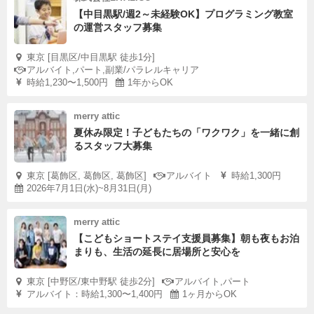
【中目黒駅/週2～未経験OK】プログラミング教室
の運営スタッフ募集
東京 [目黒区/中目黒駅 徒歩1分]
アルバイト,パート,副業/パラレルキャリア
時給1,230〜1,500円
1年からOK
merry attic
夏休み限定！子どもたちの「ワクワク」を一緒に創
るスタッフ大募集
東京 [葛飾区, 葛飾区, 葛飾区]
アルバイト
時給1,300円
2026年7月1日(水)~8月31日(月)
merry attic
【こどもショートステイ支援員募集】朝も夜もお泊
まりも、生活の延長に居場所と安心を
東京 [中野区/東中野駅 徒歩2分]
アルバイト,パート
アルバイト：時給1,300〜1,400円
1ヶ月からOK