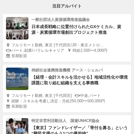
注目アルバイト
一般社団法人資源循環推進協議会
日本成長戦略に位置付けられたGXケミカル、資
源・炭素循環市場創出プロジェクト推進
フルリモート勤務, 東京 [千代田区/JR・東京メトロ...
パート,副業/パラレルキャリア
時給2,500〜4,000円
長期歓迎
持続社会連携推進機構 アース・シェルパ
【経理・会計スキルを活かせる】地域活性化や環境
課題に取り組む組織を支える事務職
フルリモート勤務, 東京 [千代田区]
中途,パート
経験・スキルを考慮し決定：月給250,000〜500,000円
長期歓迎
特定非営利活動法人 国連UNHCR協会
【東京】ファンドレイザー／「寄付を募る」という
“難民支援のもう1つの最前線”