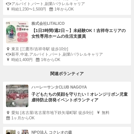
アルバイト,パート,副業/パラレルキャリア
時給1,230〜1,500円
1年からOK
株式会社LITALICO
【1日3時間/週2日～】未経験OK！吉祥寺エリアの
女性専用ホームの生活支援員
東京 [三鷹市/吉祥寺駅 徒歩10分]
新卒,中途,アルバイト,パート,副業/パラレルキャリア
時給1,400円
1年からOK
関連ボランティア
ハーレーサンタCLUB NAGOYA
子どもたちの笑顔を守りたい！オレンジリボン児童
虐待防止啓発イベントボランティア
愛知 [名古屋/名古屋市地下鉄矢場町駅 徒歩9分]
無料
1ヶ月からOK
NPO法人 コクレオの森