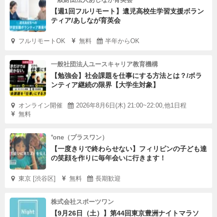
【週1回フルリモート】遺児高校生学習支援ボラン
ティア/あしなが育英会
フルリモートOK
無料
半年からOK
一般社団法人ユースキャリア教育機構
【勉強会】社会課題を仕事にする方法とは？/ボラ
ンティア継続の限界【大学生対象】
オンライン開催
2026年8月6日(木) 21:00~22:00,他1日程
無料
⁺one（プラスワン）
【一度きりで終わらせない】フィリピンの子ども達
の笑顔を作りに毎年会いに行きます！
東京 [渋谷区]
無料
長期歓迎
株式会社スポーツワン
【9月26日（土）】第44回東京豊洲ナイトマラソ