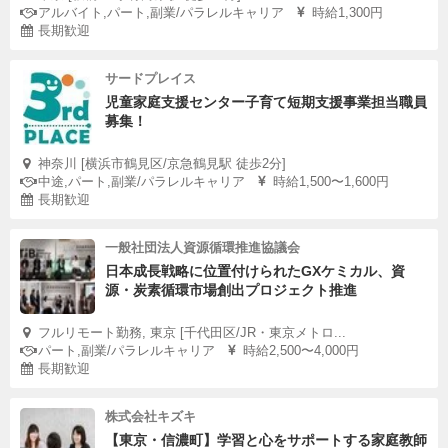
アルバイト,パート,副業/パラレルキャリア
時給1,300円
長期歓迎
サードプレイス
児童家庭支援センター子育て短期支援事業担当職員
募集！
神奈川 [横浜市鶴見区/京急鶴見駅 徒歩2分]
中途,パート,副業/パラレルキャリア
時給1,500〜1,600円
長期歓迎
一般社団法人資源循環推進協議会
日本成長戦略に位置付けられたGXケミカル、資
源・炭素循環市場創出プロジェクト推進
フルリモート勤務, 東京 [千代田区/JR・東京メトロ...
パート,副業/パラレルキャリア
時給2,500〜4,000円
長期歓迎
株式会社キズキ
【東京・信濃町】学習と心をサポートする家庭教師