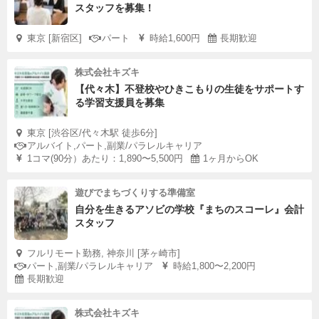
スタッフを募集！
東京 [新宿区]
パート
時給1,600円
長期歓迎
株式会社キズキ
【代々木】不登校やひきこもりの生徒をサポートす
る学習支援員を募集
東京 [渋谷区/代々木駅 徒歩6分]
アルバイト,パート,副業/パラレルキャリア
1コマ(90分）あたり：1,890〜5,500円
1ヶ月からOK
遊びでまちづくりする準備室
自分を生きるアソビの学校『まちのスコーレ』会計
スタッフ
フルリモート勤務, 神奈川 [茅ヶ崎市]
パート,副業/パラレルキャリア
時給1,800〜2,200円
長期歓迎
株式会社キズキ