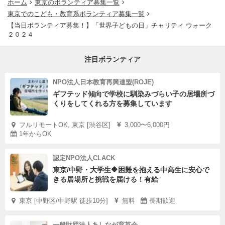
ホーム
東京のボランティア募集一覧
東京でのこども・教育系ボランティア募集一覧
【当日ボランティア募集！】「世界子どもの日」チャリティ ウォーク
２０２４
注目ボランティア
NPO法人日本教育再興連盟(ROJE)
ギフテッド傾向で学校に馴染みづらい子の居場所づ
くりをしてくれる方を募集しています
フルリモートOK, 東京 [渋谷区]
3,000〜6,000円
1年からOK
認定NPO法人CLACK
東京/中野・大学生🔶困難を抱える中高生に安心で
きる居場所と挑戦を届ける！有給
東京 [中野区/中野駅 徒歩10分]
無料
長期歓迎
一般財団法人あしなが育英会