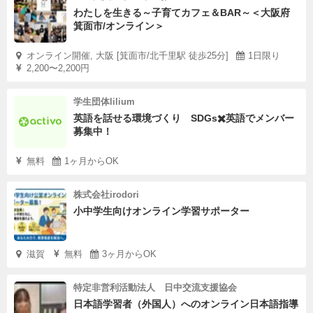
わたしを生きる～子育てカフェ＆BAR～＜大阪府
箕面市/オンライン＞
オンライン開催, 大阪 [箕面市/北千里駅 徒歩25分]
1日限り
2,200〜2,200円
学生団体lilium
英語を話せる環境づくり SDGs✖️英語でメンバー
募集中！
無料
1ヶ月からOK
株式会社irodori
小中学生向けオンライン学習サポーター
滋賀
無料
3ヶ月からOK
特定非営利活動法人 日中交流支援協会
日本語学習者（外国人）へのオンライン日本語指導