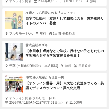
オンライン開催
2026年8月16日(日) 10:00~11:30
無料
友達として相談にのる『ココトモ』
自宅で活動可「友達として相談にのる」無料相談サ
イトのメンバー募集！
フルリモートOK
無料
1日間~長期歓迎
株式会社キズキ
【市川市】虐待などで学校に行けない子どもたちの
学習機会を守る学習支援員を募集！
千葉 [市川市/JR総武線・本八幡駅]
無料
長期歓迎
NPO法人教室から世界一周
【オンライン世界一周】４大陸に友達をつくる・英
語でディスカッション・異文化交流
オンライン開催/フルリモートOK
2026年9月1日(火)~2027年7月31日(土)
11,000円