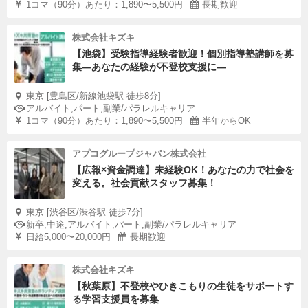
1コマ（90分）あたり：1,890〜5,500円
長期歓迎
株式会社キズキ
【池袋】受験指導経験者歓迎！個別指導塾講師を募
集—あなたの経験が不登校支援に―
東京 [豊島区/新線池袋駅 徒歩8分]
アルバイト,パート,副業/パラレルキャリア
1コマ（90分）あたり：1,890〜5,500円
半年からOK
アプコグループジャパン株式会社
【広報×資金調達】未経験OK！あなたの力で社会を
変える。社会貢献スタッフ募集！
東京 [渋谷区/渋谷駅 徒歩7分]
新卒,中途,アルバイト,パート,副業/パラレルキャリア
日給5,000〜20,000円
長期歓迎
株式会社キズキ
【秋葉原】不登校やひきこもりの生徒をサポートす
る学習支援員を募集