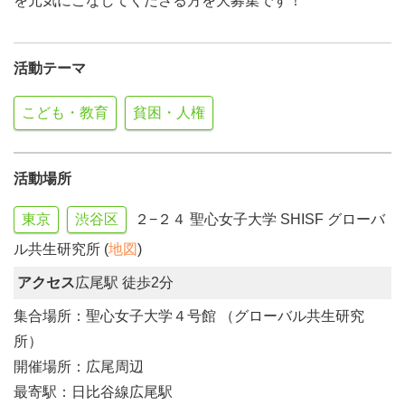
を元気にこなしてくださる方を大募集です！
活動テーマ
こども・教育
貧困・人権
活動場所
東京
渋谷区
２−２４ 聖心女子大学 SHISF グローバ
ル共生研究所 (
地図
)
アクセス
広尾駅 徒歩2分
集合場所：聖心女子大学４号館 （グローバル共生研究
所）
開催場所：広尾周辺
最寄駅：日比谷線広尾駅