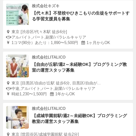
株式会社キズキ
【代々木】不登校やひきこもりの生徒をサポートす
る学習支援員を募集
東京 [渋谷区/代々木駅 徒歩6分]
アルバイト,パート,副業/パラレルキャリア
1コマ(90分）あたり：1,890〜5,500円
1ヶ月からOK
株式会社LITALICO
【自由が丘駅/週2～未経験OK】プログラミング教
室の運営スタッフ募集
東京 [目黒区/自由が丘駅 徒歩6分, 目黒区/自由が...
中途,アルバイト,パート,副業/パラレルキャリア
時給1,230〜1,500円
1年からOK
株式会社LITALICO
【成城学園前駅/週2～未経験OK】プログラミング
教室の運営スタッフ募集
東京 [世田谷区/成城学園前駅 徒歩2分]