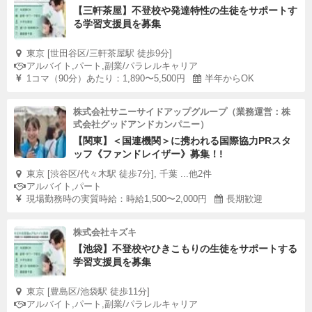
【三軒茶屋】不登校や発達特性の生徒をサポートす
る学習支援員を募集
東京 [世田谷区/三軒茶屋駅 徒歩9分]
アルバイト,パート,副業/パラレルキャリア
1コマ（90分）あたり：1,890〜5,500円
半年からOK
株式会社サニーサイドアップグループ（業務運営：株
式会社グッドアンドカンパニー）
【関東】＜国連機関＞に携われる国際協力PRスタ
ッフ《ファンドレイザー》募集！!
東京 [渋谷区/代々木駅 徒歩7分], 千葉 ...他2件
アルバイト,パート
現場勤務時の実質時給：時給1,500〜2,000円
長期歓迎
株式会社キズキ
【池袋】不登校やひきこもりの生徒をサポートする
学習支援員を募集
東京 [豊島区/池袋駅 徒歩11分]
アルバイト,パート,副業/パラレルキャリア