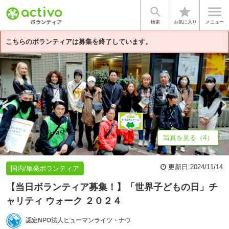


star
基本情報
体験談・雰囲気
法人情報
検索
お気に入り
メニュー
こちらのボランティアは募集を終了しています。
写真を見る（4）
更新日:
2024/11/14
国内/単発ボランティア
【当日ボランティア募集！】「世界子どもの日」チ
ャリティ ウォーク ２０２４
認定NPO法人ヒューマンライツ・ナウ