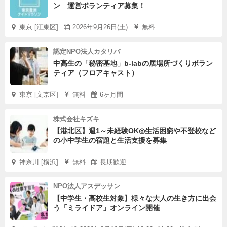
ン 運営ボランティア募集！
東京 [江東区]
2026年9月26日(土)
無料
認定NPO法人カタリバ
中高生の「秘密基地」b-labの居場所づくりボラン
ティア（フロアキャスト）
東京 [文京区]
無料
6ヶ月間
株式会社キズキ
【港北区】週1～未経験OK◎生活困窮や不登校など
の小中学生の宿題と生活支援を募集
神奈川 [横浜]
無料
長期歓迎
NPO法人アスデッサン
【中学生・高校生対象】様々な大人の生き方に出会
う「ミライドア」オンライン開催