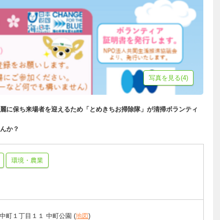
写真を見る(4)
を綺麗に保ち来場者を迎えるため「とめきちお掃除隊」が清掃ボランティ
んか？
環境・農業
中町１丁目１１ 中町公園 (
地図
)