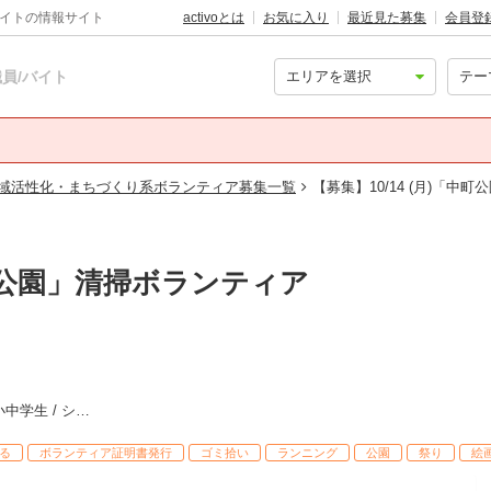
バイトの情報サイト
activoとは
お気に入り
最近見た募集
会員登
員/バイト
域活性化・まちづくり系ボランティア募集一覧
【募集】10/14 (月)「中
中町公園」清掃ボランティア
社会人 / 大学生・専門学生 / 高校生 / 小中学生 / シニア
る
ボランティア証明書発行
ゴミ拾い
ランニング
公園
祭り
絵