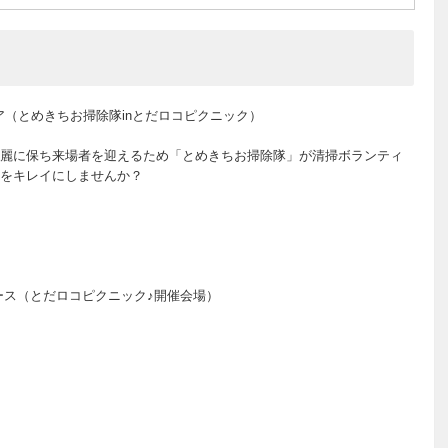
ィア（とめきちお掃除隊inとだロコピクニック）
を綺麗に保ち来場者を迎えるため「とめきちお掃除隊」が清掃ボランティ
をキレイにしませんか？
ース（とだロコピクニック♪開催会場）