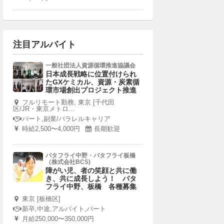
注目アルバイト
一般社団法人資源循環推進協議会
日本成長戦略に位置付けられ
たGXケミカル、資源・炭素循
環市場創出プロジェクト推進
フルリモート勤務, 東京 [千代田
区/JR・東京メトロ...
パート,副業/パラレルキャリア
時給2,500〜4,000円
長期歓迎
バタフライ中野・バタフライ板橋
（株式会社BCS)
障がい児、者の笑顔と共に働
き、共に成長しよう！ バタ
フライ中野、板橋 各種募集
東京 [板橋区]
新卒,中途,アルバイト,パート
月給250,000〜350,000円