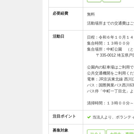
必要経費
無料
活動場所までの交通費はご
活動日
日程：令和６年１０月１４
集合時間：１３時００分
集合場所：中町公園 （と
〒335-0012 埼玉県
公園内の駐車場はご利用で
公共交通機開をご利用くだ
電車：JR京浜東北線 西川
バス：国際興業バス西川63
バス停「中町一丁目北」よ
清掃時間：１３時００分～
注目ポイント
当法人より、ボランテ
募集対象