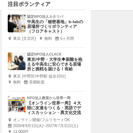
注目ボランティア
認定NPO法人カタリバ
中高生の「秘密基地」b-labの
居場所づくりボランティア
（フロアキャスト）
東京 [文京区]
無料
6ヶ月間
認定NPO法人CLACK
東京/中野・大学生🔶困難を抱
える中高生に安心できる居場
所と挑戦を届ける！有給
東京 [中野区/中野駅 徒歩10分]
無料
長期歓迎
NPO法人教室から世界一周
【オンライン世界一周】４大
陸に友達をつくる・英語でデ
ィスカッション・異文化交流
オンライン開催/フルリモートOK
2026年9月1日(火)~2027年7月31日(土)
11,000円