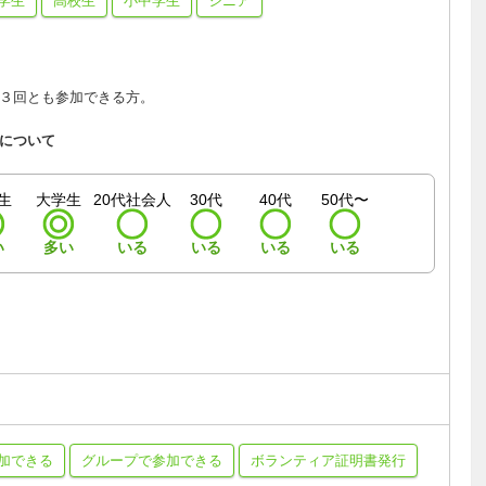
学生
高校生
小中学生
シニア
３回とも参加できる方。
について
生
大学生
20代社会人
30代
40代
50代〜
い
多い
いる
いる
いる
いる
加できる
グループで参加できる
ボランティア証明書発行