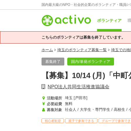
国内最大級のNPO・社会的企業のボランティア・職員/
ボランティア
職
こちらのボランティアは募集を終了しています。
ホーム
埼玉のボランティア募集一覧
埼玉での地
募集終了
国内/単発ボランティア
【募集】10/14 (月)「
NPO法人共同生活推進協議会
埼玉 [戸田市]
活動場所
無料
必要経費
募集対象
初心者歓迎
親子で参加できる
グループで参加でき