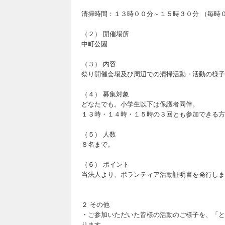
清掃時間：１３時００分～１５時３０分 （毎時
（２） 開催場所
中町公園
（３） 内容
祭り開催会場及び周辺での清掃活動・活動の様子
（４） 募集対象
どなたでも。小学生以下は保護者同伴。
１３時・１４時・１５時の３回とも参加できる方
（５） 人数
８名まで。
（６） ポイント
当法人より、ボランティア活動証明書を発行しま
２ その他
・ご参加いただいた皆様の活動のご様子を、「と
ります。