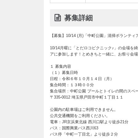
募集詳細
【募集】10/14 (月)「中町公園」清掃ボランテ
10/14月曜に「とだロコピクニック♪」の会場
アに参加します！とめきちと一緒に、お祭り会場
１ 募集内容
（１）募集日時
日程：令和６年１０月１４日（月）
集合時間：１３時００分
集合場所：中町公園 プールとトイレの間のスペ
〒335-0012 埼玉県戸田市中町１丁目１１
公園内の駐車場はご利用できません。
公共交通機開をご利用ください。
電車：JR京浜東北線 西川口駅より徒歩21分
バス：国際興業バス西川63
バス停「中町一丁目北」より徒歩２分