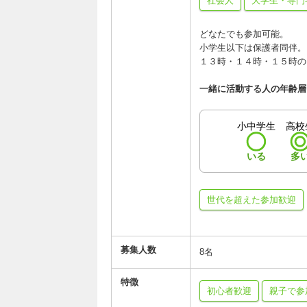
社会人
大学生・専門
どなたでも参加可能。
小学生以下は保護者同伴。
１３時・１４時・１５時の
一緒に活動する人の年齢層
小中学生
高校
いる
多
世代を超えた参加歓迎
募集人数
8名
特徴
初心者歓迎
親子で参