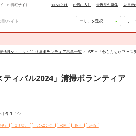
バイトの情報サイト
activoとは
お気に入り
最近見た募集
会員登
員/バイト
域活性化・まちづくり系ボランティア募集一覧
9/29日「わらんちゅフェス
スティバル2024」清掃ボランティア
社会人 / 大学生・専門学生 / 高校生 / 小中学生 / シニア
発行
ゴミ拾い
ランニング
公園
祭り
絵画