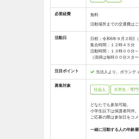
必要経費
無料
活動場所までの交通費はご
活動日
日程：令和6年９月２8日
集合時間：１２時４５分
活動時間：１３時００分
（清掃は毎時００分スター
注目ポイント
当法人より、ボランテ
募集対象
社会人
大学生・専門
どなたでも参加可能。
小学生以下は保護者同伴。
ご応募の際は参加日をコメ
一緒に活動する人の年齢層