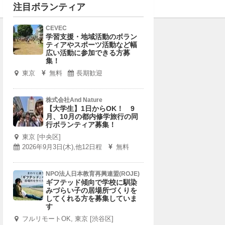
注目ボランティア
CEVEC
学習支援・地域活動のボラン
ティアやスポーツ活動など幅
広い活動に参加できる方募
集！
東京
無料
長期歓迎
株式会社And Nature
【大学生】1日からOK！ 9
月、10月の都内修学旅行の同
行ボランティア募集！
東京 [中央区]
2026年9月3日(木),他12日程
無料
NPO法人日本教育再興連盟(ROJE)
ギフテッド傾向で学校に馴染
みづらい子の居場所づくりを
してくれる方を募集していま
す
フルリモートOK, 東京 [渋谷区]