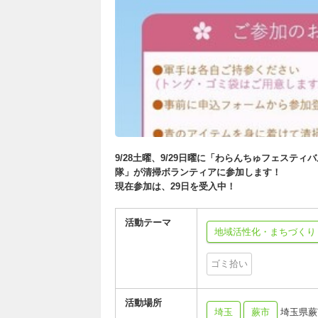
9/28土曜、9/29日曜に「わらんちゅフェステ
隊」が清掃ボランティアに参加します！
現在参加は、29日を受入中！
活動テーマ
地域活性化・まちづくり
ゴミ拾い
活動場所
埼玉
蕨市
埼玉県蕨