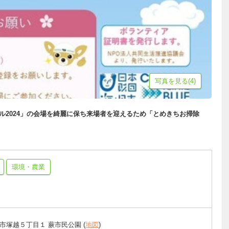
写真を見る(4)
ィバル2024」の会場を綺麗に保ち来場者を迎えるため「とめきちお掃除
環境・農業
市塚越５丁目１ 蕨市民公園 (
地図
)