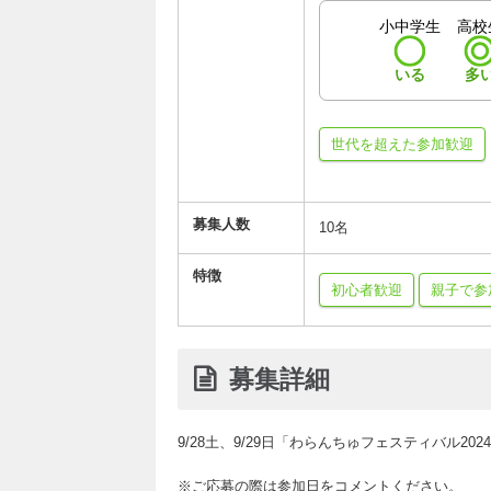
小中学生
高校
いる
多
世代を超えた参加歓迎
募集人数
10名
特徴
初心者歓迎
親子で参
募集詳細
9/28土、9/29日「わらんちゅフェスティバル2
※ご応募の際は参加日をコメントください。