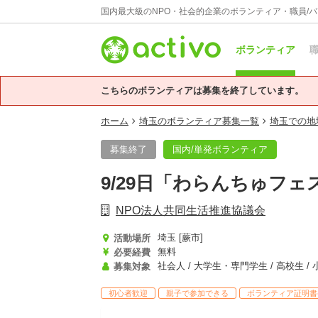
国内最大級のNPO・社会的企業のボランティア・職員/
ボランティア
職
こちらのボランティアは募集を終了しています。
ホーム
埼玉のボランティア募集一覧
埼玉での地
募集終了
国内/単発ボランティア
9/29日「わらんちゅフェ
NPO法人共同生活推進協議会
埼玉 [蕨市]
活動場所
無料
必要経費
募集対象
初心者歓迎
親子で参加できる
ボランティア証明書