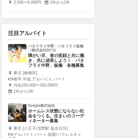
3,000〜6,000円
1年からOK
注目アルバイト
バタフライ中野・バタフライ板橋
（株式会社BCS)
障がい児、者の笑顔と共に働
き、共に成長しよう！ バタ
フライ中野、板橋 各種募集
東京 [板橋区]
新卒,中途,アルバイト,パート
月給250,000〜350,000円
1年からOK
Relight株式会社
ホームレス状態にならない社
会をつくる。住まいのコーデ
ィネーター募集
東京 [八王子/北野駅 徒歩12分]
アルバイト,パート,副業/パラレルキャ