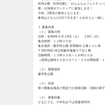
9/28土曜、9/29日曜に「わらんちゅフェステ
隊」が清掃ボランティアに参加します！
今回、2度目の参加となります。
参加はどちらか1日で大丈夫！とめきちと一緒に
１ 募集内容
（１） 募集日時
日程：令和6年９月２8日（土）、２9日（日）
集合時間：１２時４５分
集合場所：蕨市民公園 管理棟内 公衆トイレ前
〒335-0002 埼玉県蕨市塚越５丁目１番
活動時間：１３時００分～１６時００分
（清掃は毎時００分スタート・３０分間程度・１
（２） 開催場所
蕨市民公園
（３） 内容
祭り開催会場及び周辺での清掃活動・活動の様子
（４） 募集対象
どなたでも。小学生以下は保護者同伴。