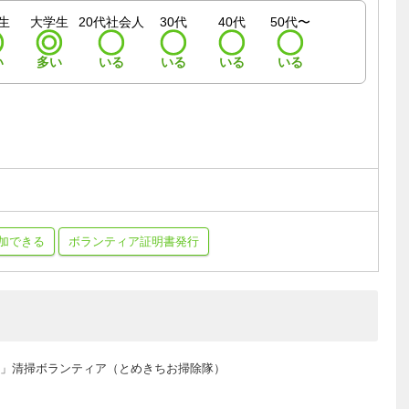
生
大学生
20代社会人
30代
40代
50代〜
い
多い
いる
いる
いる
いる
加できる
ボランティア証明書発行
024」清掃ボランティア（とめきちお掃除隊）