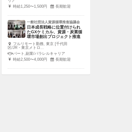
リア
時給1,250〜1,500円
長期歓迎
一般社団法人資源循環推進協議会
日本成長戦略に位置付けられ
たGXケミカル、資源・炭素循
環市場創出プロジェクト推進
フルリモート勤務, 東京 [千代田
区/JR・東京メトロ...
パート,副業/パラレルキャリア
時給2,500〜4,000円
長期歓迎