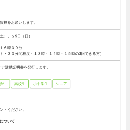
負担をお願いします。
（土）、２9日（日）
～１６時００分
ト・３０分間程度・１３時・１４時・１５時の3回できる方）
ィア活動証明書を発行します。
学生
高校生
小中学生
シニア
ントください。
について