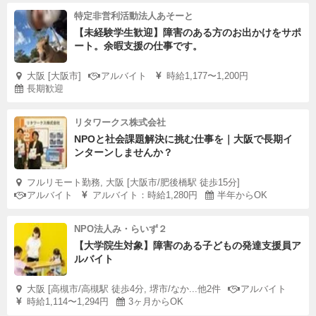
特定非営利活動法人あそーと
【未経験学生歓迎】障害のある方のお出かけをサポ
ート。余暇支援の仕事です。
大阪 [大阪市]
アルバイト
時給1,177〜1,200円
長期歓迎
リタワークス株式会社
NPOと社会課題解決に挑む仕事を｜大阪で長期イ
ンターンしませんか？
フルリモート勤務, 大阪 [大阪市/肥後橋駅 徒歩15分]
アルバイト
アルバイト：時給1,280円
半年からOK
NPO法人み・らいず２
【大学院生対象】障害のある子どもの発達支援員ア
ルバイト
大阪 [高槻市/高槻駅 徒歩4分, 堺市/なか...他2件
アルバイト
時給1,114〜1,294円
3ヶ月からOK