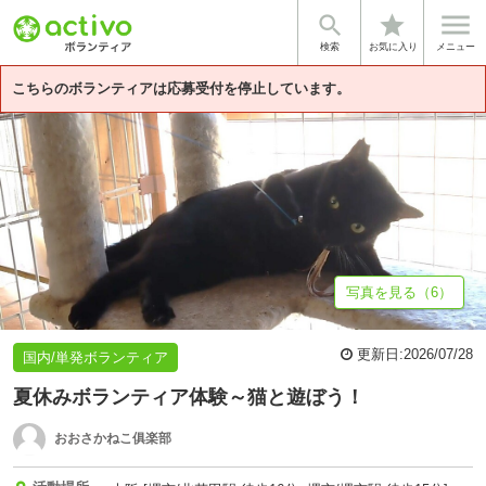


star
基本情報
募集詳細
体験談・雰囲気
法人情報
検索
お気に入り
メニュー
こちらのボランティアは応募受付を停止しています。
写真を見る（6）
更新日:
2026/07/28
国内/単発ボランティア
夏休みボランティア体験～猫と遊ぼう！
おおさかねこ俱楽部