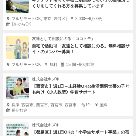
ギフテッド傾向で学校に馴染みづらい子の居場所づ
くりをしてくれる方を募集しています
フルリモートOK, 東京 [渋谷区]
3,000〜6,000円
1年からOK
友達として相談にのる『ココトモ』
自宅で活動可「友達として相談にのる」無料相談サ
イトのメンバー募集！
フルリモートOK
無料
1日間~長期歓迎
株式会社キズキ
【西宮市】週1日～未経験OK◎生活困窮世帯の子ど
も向け《少人数型》学習サポート
兵庫 [西宮市, 西宮市, 西宮市, 西宮市,...他1件
無料
長期歓迎
株式会社キズキ
【都島区】週1日OK◎「小学生サポート事業」の宿