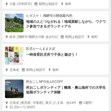
大阪 [岸和田市]
期間は相談可
無料
ヒダスケ！-飛騨市の関係案内所-
地域の人とつながれる！地域貢献しながら、ワクワ
ク参加できるボランティア☆
岐阜 [飛騨市/飛騨古川駅 徒歩5分]
期間は相談可
無料
託児ルームままさぽ
一時保育託児所で子供と遊ぼう！
北海道
期間は相談可
無料
村おこしNPO法人ECOFF
村おこしボランティア｜離島・農山漁村での大学生
短期ボランティア体験
北海道 [奥尻郡, 河東郡], 東京 [八丈島...他14件
1週間~
32,200〜71,000円