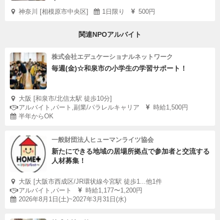
神奈川 [相模原市中央区]
1日限り
500円
関連NPOアルバイト
株式会社エデュケーショナルネットワーク
毎週(金)☆和泉市の小学生の学習サポート！
大阪 [和泉市/北信太駅 徒歩10分]
アルバイト,パート,副業/パラレルキャリア
時給1,500円
半年からOK
一般財団法人ヒューマンライツ協会
新たにできる地域の居場所拠点で参加者と交流する
人材募集！
大阪 [大阪市西成区/JR環状線今宮駅 徒歩1...他1件
アルバイト,パート
時給1,177〜1,200円
2026年8月1日(土)~2027年3月31日(水)