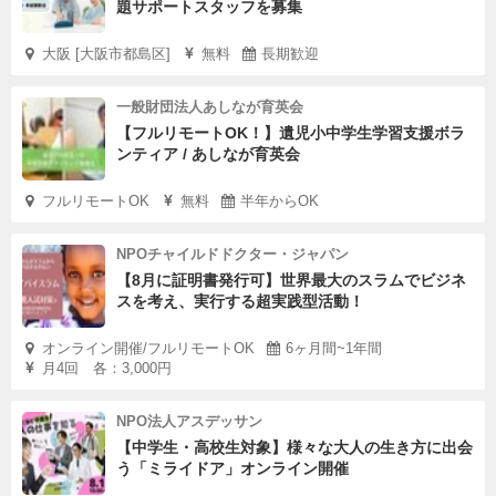
題サポートスタッフを募集
大阪 [大阪市都島区]
無料
長期歓迎
一般財団法人あしなが育英会
【フルリモートOK！】遺児小中学生学習支援ボラ
ンティア / あしなが育英会
フルリモートOK
無料
半年からOK
NPOチャイルドドクター・ジャパン
【8月に証明書発行可】世界最大のスラムでビジネ
スを考え、実行する超実践型活動！
オンライン開催/フルリモートOK
6ヶ月間~1年間
月4回 各：3,000円
NPO法人アスデッサン
【中学生・高校生対象】様々な大人の生き方に出会
う「ミライドア」オンライン開催