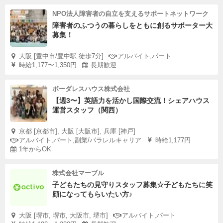
NPO法人障害者の自立を支えるサポートネットワーク
障害者のふつうの暮らしをともに創るサポーター大
募集！
大阪 [豊中市/豊中駅 徒歩7分]
アルバイト,パート
時給1,177〜1,350円
長期歓迎
ボーダレスハウス株式会社
【週3〜】英語力を活かし国際交流！シェアハウス
運営スタッフ（関西）
京都 [京都市], 大阪 [大阪市], 兵庫 [神戸]
アルバイト,パート,副業/パラレルキャリア
時給1,177円
1年からOK
株式会社マーブル
子どもたちの見守りスタッフ募集☆子どもたちに笑
顔になってもらいたい方♪
大阪 [堺市, 堺市, 大阪市, 堺市]
アルバイト,パート