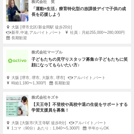
株式会社 笑
「運動×生活」療育特化型の放課後デイで子供の成
長を応援しよう
大阪 [堺市北区/新金岡駅 徒歩20分]
新卒,中途,アルバイト,パート
社員：月給255,000〜280,000円
長期歓迎
株式会社マーブル
子どもたちの見守りスタッフ募集☆子どもたちに笑
顔になってもらいたい方♪
大阪 [堺市, 堺市, 大阪市, 堺市]
アルバイト,パート
時給1,180〜1,300円
長期歓迎
株式会社キズキ
【天王寺】不登校や高校中退の生徒をサポートする
学習支援員を募集！
大阪 [大阪市/天王寺駅 徒歩8分]
アルバイト,パート
1コマ（90分）あたり：1,840〜5,300円
半年からOK