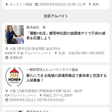
オンライン開催
2026年8月16日(日) 10:00~11:30
無料
注目アルバイト
株式会社 笑
「運動×生活」療育特化型の放課後デイで子供の成
長を応援しよう
大阪 [堺市北区/新金岡駅 徒歩20分]
新卒,中途,アルバイト,パート
社員：月給255,000〜280,000円
長期歓迎
一般財団法人ヒューマンライツ協会
新たにできる地域の居場所拠点で参加者と交流する
人材募集！
大阪 [大阪市西成区/JR環状線今宮駅 徒歩1...他1件
アルバイト,パート
時給1,177〜1,200円
2026年8月1日(土)~2027年3月31日(水)
株式会社キズキ