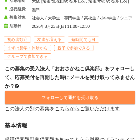
活動場所
大阪 [堺市/北花田駅 徒歩16分, 堺市/堺市駅 徒歩15分]
必要経費
無料
募集対象
社会人 / 大学生・専門学生 / 高校生 / 小中学生 / シニア
活動日
2026年8月23日(日) 11:00~12:30
初心者歓迎
友達が増える
短時間でも可
まずは見学・体験から
親子で参加できる
グループで参加できる
この募集の受入法人「おおさかねこ俱楽部」をフォローし
て、応募受付を再開した時にメールを受け取ってみません
か？
フォローして通知を受け取る
この法人の別の募集を
こちらからご覧いただけます
基本情報
保護猫問題野良猫問題を知ってもらう単発のボランティア