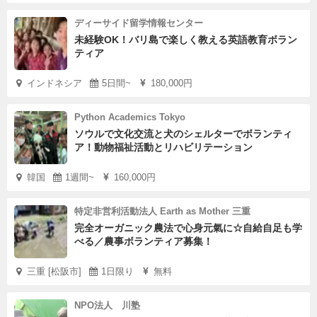
ディーサイド留学情報センター
未経験OK！バリ島で楽しく教える英語教育ボラン
ティア
インドネシア
5日間~
180,000円
Python Academics Tokyo
ソウルで文化交流と犬のシェルターでボランティ
ア！動物福祉活動とリハビリテーション
韓国
1週間~
160,000円
特定非営利活動法人 Earth as Mother 三重
完全オーガニック農法で心身元氣に☆自給自足も学
べる／農事ボランティア募集！
三重 [松阪市]
1日限り
無料
NPO法人 川塾