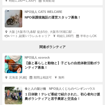
時給1,180〜1,300円
長期歓迎
NPO法人 CATS WELCARE
NPO保護猫施設の運営スタッフ募集！
大阪 [大阪市/九条駅 徒歩5分, 大阪市/河堀口駅 ...
パート,副業/パラレルキャリア
時給1,180円
半年からOK
関連ボランティア
NPO法人 ezorock
【森と暮らしと動物と】子どもの自然体験活動ボラ
ンティア募集！
北海道 [札幌]
期間は相談可
無料
食と人の架け橋 NPO法人くじらのペンギンハウス
１日体験！テレビ番組で紹介された、初心者向け援
農ボランティアと若手農家と交流会！