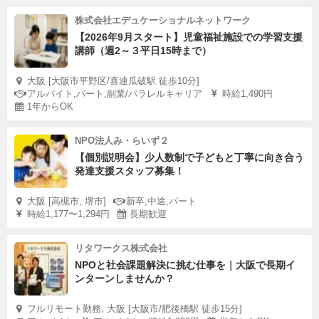
株式会社エデュケーショナルネットワーク
【2026年9月スタート】児童福祉施設での学習支援
講師（週2～３平日15時まで）
大阪 [大阪市平野区/喜連瓜破駅 徒歩10分]
アルバイト,パート,副業/パラレルキャリア
時給1,490円
1年からOK
NPO法人み・らいず２
【個別説明会】少人数制で子どもと丁寧に向き合う
発達支援スタッフ募集！
大阪 [高槻市, 堺市]
新卒,中途,パート
時給1,177〜1,294円
長期歓迎
リタワークス株式会社
NPOと社会課題解決に挑む仕事を｜大阪で長期イ
ンターンしませんか？
フルリモート勤務, 大阪 [大阪市/肥後橋駅 徒歩15分]