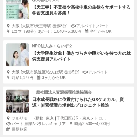
【天王寺】不登校や高校中退の生徒をサポートする
学習支援員を募集！
大阪 [大阪市/天王寺駅 徒歩8分]
アルバイト,パート
1コマ（90分）あたり：1,840〜5,300円
半年からOK
NPO法人み・らいず２
【大学院生対象】働きづらさや障がいを持つ方の就
労支援員アルバイト
大阪 [大阪市浪速区/なんば駅 徒歩5分]
アルバイト
時給1,177円
3ヶ月からOK
一般社団法人資源循環推進協議会
日本成長戦略に位置付けられたGXケミカル、資
源・炭素循環市場創出プロジェクト推進
フルリモート勤務, 東京 [千代田区/JR・東京メトロ...
パート,副業/パラレルキャリア
時給2,500〜4,000円
長期歓迎