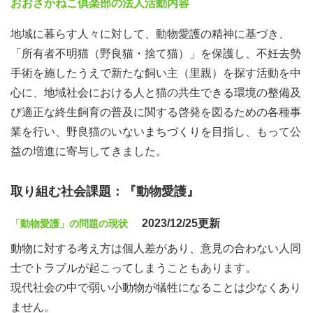
おおさかねこ俱楽部の法人活動内容
地域に暮らす人々に対して、動物愛護の精神に基づき、
「所有者不明猫（野良猫・捨て猫）」を保護し、不妊去勢
手術を施したうえで新たな飼い主（里親）を探す活動を中
心に、地域社会における人と猫の共生できる環境の整備及
び適正な終生飼育の普及に関する啓発を図るための各種事
業を行い、野良猫のいないまちづくりを目指し、もって公
益の増進に寄与してきました。
取り組む社会課題：『動物愛護』
2023/12/25更新
「動物愛護」の問題の現状
動物に対する考え方は個人差があり、意見の合わない人同
士でトラブルが起こってしまうこともあります。
現代社会の中で弱い小動物が犠牲になることは少なくあり
ません。