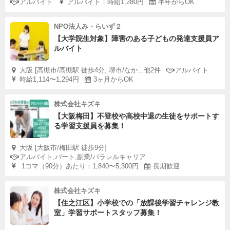
アルバイト
アルバイト：時給1,280円
半年からOK
NPO法人み・らいず２
【大学院生対象】障害のある子どもの発達支援員ア
ルバイト
大阪 [高槻市/高槻駅 徒歩4分, 堺市/なか...他2件
アルバイト
時給1,114〜1,294円
3ヶ月からOK
株式会社キズキ
【大阪梅田】不登校や高校中退の生徒をサポートす
る学習支援員を募集！
大阪 [大阪市/梅田駅 徒歩9分]
アルバイト,パート,副業/パラレルキャリア
1コマ（90分）あたり：1,840〜5,300円
長期歓迎
株式会社キズキ
【住之江区】小学校での「放課後学習チャレンジ教
室」学習サポートスタッフ募集！