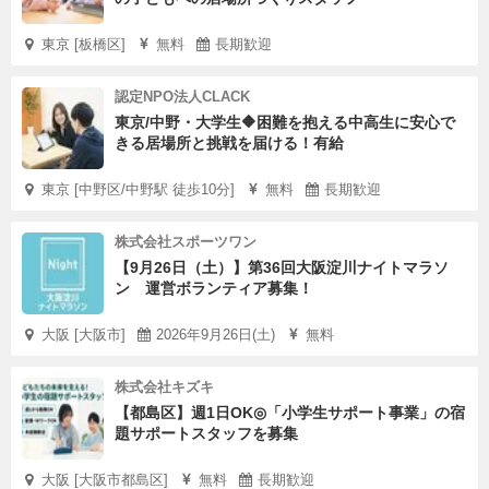
東京 [板橋区]
無料
長期歓迎
認定NPO法人CLACK
東京/中野・大学生🔶困難を抱える中高生に安心で
きる居場所と挑戦を届ける！有給
東京 [中野区/中野駅 徒歩10分]
無料
長期歓迎
株式会社スポーツワン
【9月26日（土）】第36回大阪淀川ナイトマラソ
ン 運営ボランティア募集！
大阪 [大阪市]
2026年9月26日(土)
無料
株式会社キズキ
【都島区】週1日OK◎「小学生サポート事業」の宿
題サポートスタッフを募集
大阪 [大阪市都島区]
無料
長期歓迎