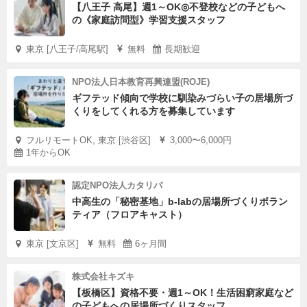
【八王子 高尾】週1～OK◎不登校などの子どもへ
の《家庭訪問型》学習支援スタッフ
東京 [八王子/高尾駅]
無料
長期歓迎
NPO法人日本教育再興連盟(ROJE)
ギフテッド傾向で学校に馴染みづらい子の居場所づ
くりをしてくれる方を募集しています
フルリモートOK, 東京 [渋谷区]
3,000〜6,000円
1年からOK
認定NPO法人カタリバ
中高生の「秘密基地」b-labの居場所づくりボラン
ティア（フロアキャスト）
東京 [文京区]
無料
6ヶ月間
株式会社キズキ
【板橋区】資格不要・週1～OK！生活困窮家庭など
の子どもへの居場所づくりスタッフ