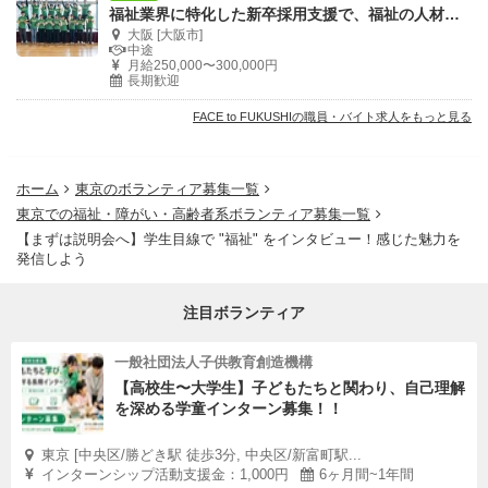
福祉業界に特化した新卒採用支援で、福祉の人材確保を行う事務局スタッフを大募集！！
大阪 [大阪市]
中途
月給250,000〜300,000円
長期歓迎
FACE to FUKUSHIの職員・バイト求人をもっと見る
ホーム
東京のボランティア募集一覧
東京での福祉・障がい・高齢者系ボランティア募集一覧
【まずは説明会へ】学生目線で "福祉" をインタビュー！感じた魅力を
発信しよう
注目ボランティア
一般社団法人子供教育創造機構
【高校生〜大学生】子どもたちと関わり、自己理解
を深める学童インターン募集！！
東京 [中央区/勝どき駅 徒歩3分, 中央区/新富町駅...
インターンシップ活動支援金：1,000円
6ヶ月間~1年間