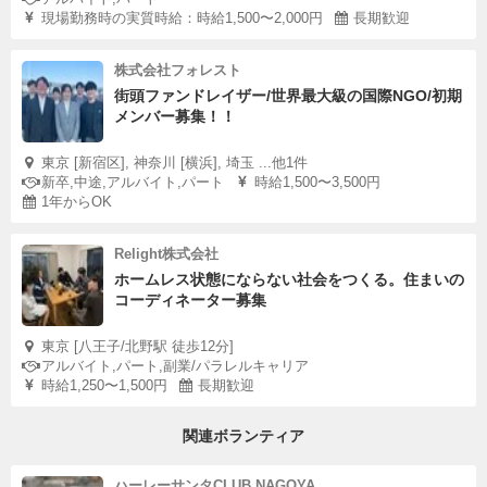
現場勤務時の実質時給：時給1,500〜2,000円
長期歓迎
株式会社フォレスト
街頭ファンドレイザー/世界最大級の国際NGO/初期
メンバー募集！！
東京 [新宿区], 神奈川 [横浜], 埼玉 ...他1件
新卒,中途,アルバイト,パート
時給1,500〜3,500円
1年からOK
Relight株式会社
ホームレス状態にならない社会をつくる。住まいの
コーディネーター募集
東京 [八王子/北野駅 徒歩12分]
アルバイト,パート,副業/パラレルキャリア
時給1,250〜1,500円
長期歓迎
関連ボランティア
ハーレーサンタCLUB NAGOYA