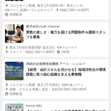
フルリモート勤務, 東京 [千代田区/JR・東京メトロ...
パート,副業/パラレルキャリア
時給2,500〜4,000円
長期歓迎
株式会社math channel
算数の楽しさ・魅力を届ける問題制作＆講師スタッ
フを募集
東京 [渋谷区/南新宿駅 徒歩3分]
アルバイト
スタッフ：時給1,500〜1,800円
1年間
持続社会連携推進機構 アース・シェルパ
【経理・会計スキルを活かせる】地域活性化や環境
課題に取り組む組織を支える事務職
フルリモート勤務, 東京 [千代田区]
中途,パート
経験・スキルを考慮し決定：月給250,000〜500,000円
長期歓迎
merry attic