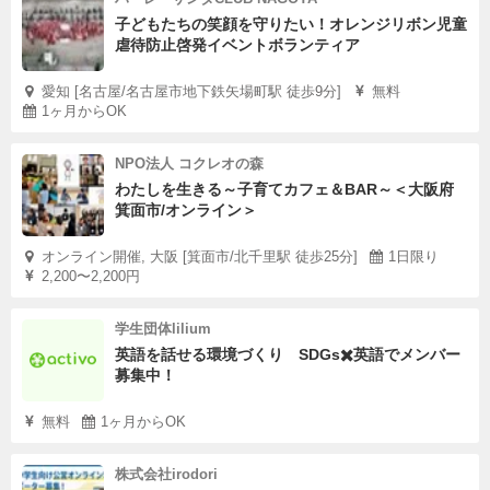
子どもたちの笑顔を守りたい！オレンジリボン児童
虐待防止啓発イベントボランティア
愛知 [名古屋/名古屋市地下鉄矢場町駅 徒歩9分]
無料
1ヶ月からOK
NPO法人 コクレオの森
わたしを生きる～子育てカフェ＆BAR～＜大阪府
箕面市/オンライン＞
オンライン開催, 大阪 [箕面市/北千里駅 徒歩25分]
1日限り
2,200〜2,200円
学生団体lilium
英語を話せる環境づくり SDGs✖️英語でメンバー
募集中！
無料
1ヶ月からOK
株式会社irodori