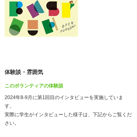
同じ学生同士だからこそ伝えられること。
「OPEN FUKUSHI！」
一緒にフクシのトビラを開いてみませんか？
▽活動内容（詳細はオンライン説明会でご案内します）
・実際に介護施設を訪問し、職員の方へインタビュー
・オンラインでのインタビュー
・SNS等を用いた情報発信
体験談・雰囲気
・ショート動画編集
このボランティアの体験談
※今回の活動は、福祉を学んでいない学生を募集対象にし
ています。
2024年8-9月に第1回目のインタビューを実施していま
（社会福祉士や精神保健福祉士、介護福祉士など福祉・介
す。
護の専門資格を取得する大学・専門学校"以外"の人。高校
実際に学生がインタビューした様子は、下記からご覧くだ
生も対象です。）
さい。