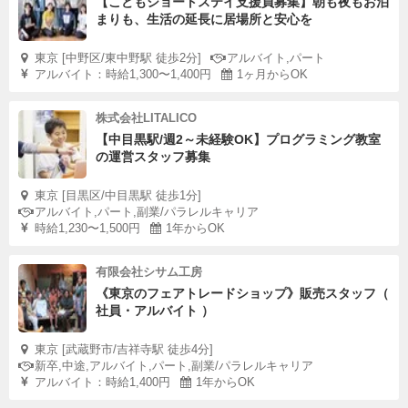
【こどもショートステイ支援員募集】朝も夜もお泊
まりも、生活の延長に居場所と安心を
東京 [中野区/東中野駅 徒歩2分]
アルバイト,パート
アルバイト：時給1,300〜1,400円
1ヶ月からOK
株式会社LITALICO
【中目黒駅/週2～未経験OK】プログラミング教室
の運営スタッフ募集
東京 [目黒区/中目黒駅 徒歩1分]
アルバイト,パート,副業/パラレルキャリア
時給1,230〜1,500円
1年からOK
有限会社シサム工房
《東京のフェアトレードショップ》販売スタッフ（
社員・アルバイト ）
東京 [武蔵野市/吉祥寺駅 徒歩4分]
新卒,中途,アルバイト,パート,副業/パラレルキャリア
アルバイト：時給1,400円
1年からOK