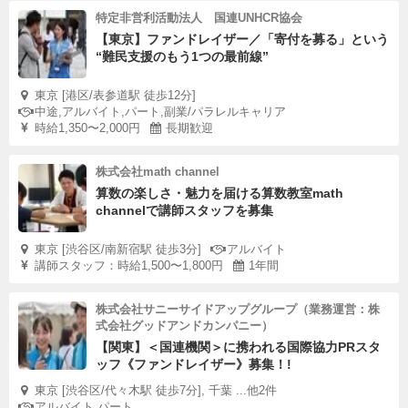
特定非営利活動法人 国連UNHCR協会
【東京】ファンドレイザー／「寄付を募る」という
“難民支援のもう1つの最前線”
東京 [港区/表参道駅 徒歩12分]
中途,アルバイト,パート,副業/パラレルキャリア
時給1,350〜2,000円
長期歓迎
株式会社math channel
算数の楽しさ・魅力を届ける算数教室math
channelで講師スタッフを募集
東京 [渋谷区/南新宿駅 徒歩3分]
アルバイト
講師スタッフ：時給1,500〜1,800円
1年間
株式会社サニーサイドアップグループ（業務運営：株
式会社グッドアンドカンパニー）
【関東】＜国連機関＞に携われる国際協力PRスタ
ッフ《ファンドレイザー》募集！!
東京 [渋谷区/代々木駅 徒歩7分], 千葉 ...他2件
アルバイト,パート