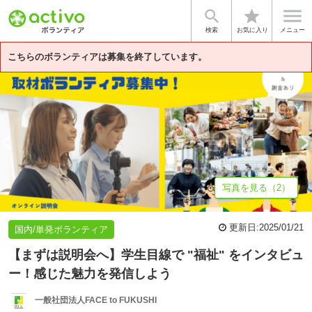


star
基本情報
募集詳細
体験談・雰囲気
法人情報
検索
お気に入り
メニュー
こちらのボランティアは募集を終了しています。
写真を見る（2）
更新日:
2025/01/21
国内/単発ボランティア
【まずは説明会へ】学生目線で "福祉" をインタビュ
ー！感じた魅力を発信しよう
一般社団法人FACE to FUKUSHI