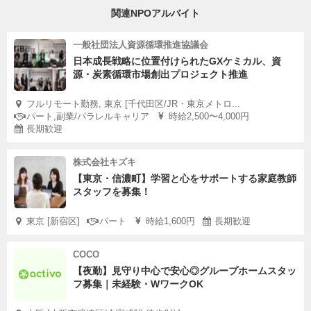
関連NPOアルバイト
一般社団法人資源循環推進協議会
日本成長戦略に位置付けられたGXケミカル、資
源・炭素循環市場創出プロジェクト推進
フルリモート勤務, 東京 [千代田区/JR・東京メトロ...
パート,副業/パラレルキャリア
時給2,500〜4,000円
長期歓迎
株式会社キズキ
【東京・信濃町】学習と心をサポートする家庭教師
スタッフを募集！
東京 [新宿区]
パート
時給1,600円
長期歓迎
COCO
【夜勤】見守り中心で安心◎グループホームスタッ
フ募集｜未経験・WワークOK