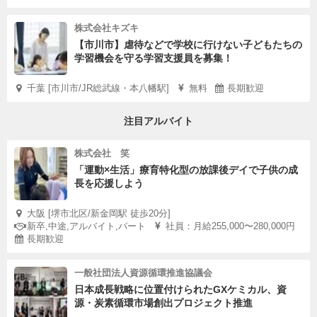
株式会社キズキ
【市川市】虐待などで学校に行けない子どもたちの
学習機会を守る学習支援員を募集！
千葉 [市川市/JR総武線・本八幡駅]
無料
長期歓迎
注目アルバイト
株式会社 笑
「運動×生活」療育特化型の放課後デイで子供の成
長を応援しよう
大阪 [堺市北区/新金岡駅 徒歩20分]
新卒,中途,アルバイト,パート
社員：月給255,000〜280,000円
長期歓迎
一般社団法人資源循環推進協議会
日本成長戦略に位置付けられたGXケミカル、資
源・炭素循環市場創出プロジェクト推進