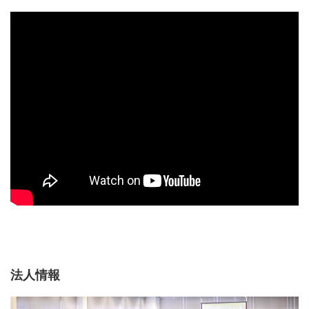
▽オンライン説明会日時
＼まずは説明会にご参加ください！／
2025年1月09日（木）19:00-20:00
2025年1月16日（木）19:00-20:00
2025年1月20日（月）19:00-20:00
※選択した日の都合が悪くなってしまった場合は、別日程
に参加してもOKです。説明内容は同じです。
※どの日程も都合がつかない場合は、個別でもご説明でき
ます◎
※説明会の参加＝ボランティア申込ではございません。ボ
ランティアへの参加を検討中の方もぜひ、ご参加くださ
い。
ご応募いただいた方には、自動返信メールにて、参加用の
URLをお送りいたします。
法人情報
耳だけの参加もOKです！