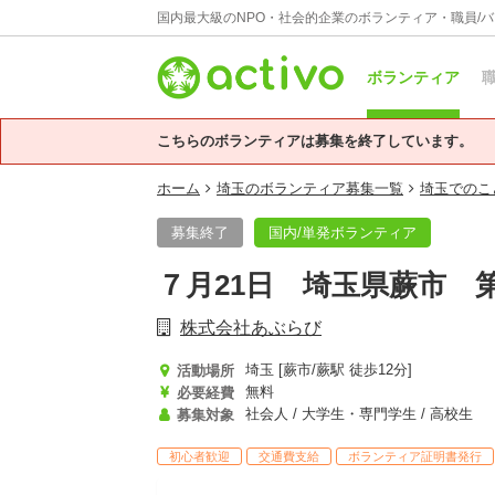
国内最大級のNPO・社会的企業のボランティア・職員/
ボランティア
職
こちらのボランティアは募集を終了しています。
ホーム
埼玉のボランティア募集一覧
埼玉でのこ
募集終了
国内/単発ボランティア
７月21日 埼玉県蕨市 
株式会社あぶらび
埼玉 [蕨市/蕨駅 徒歩12分]
活動場所
無料
必要経費
社会人 / 大学生・専門学生 / 高校生
募集対象
初心者歓迎
交通費支給
ボランティア証明書発行