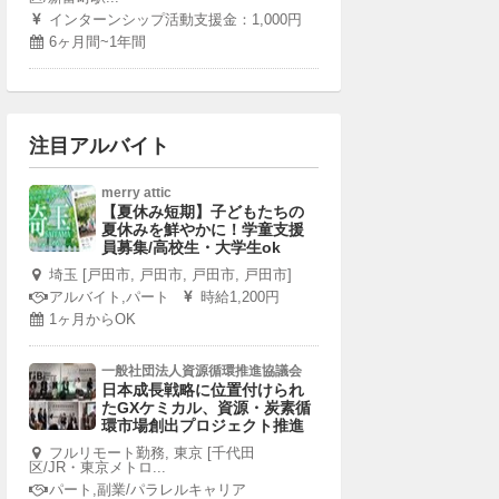
インターンシップ活動支援金：1,000円
6ヶ月間~1年間
注目アルバイト
merry attic
【夏休み短期】子どもたちの
夏休みを鮮やかに！学童支援
員募集/高校生・大学生ok
埼玉 [戸田市, 戸田市, 戸田市, 戸田市]
アルバイト,パート
時給1,200円
1ヶ月からOK
一般社団法人資源循環推進協議会
日本成長戦略に位置付けられ
たGXケミカル、資源・炭素循
環市場創出プロジェクト推進
フルリモート勤務, 東京 [千代田
区/JR・東京メトロ...
パート,副業/パラレルキャリア