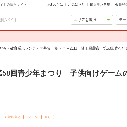
バイトの情報サイト
activoとは
お気に入り
最近見た募集
会員登
員/バイト
ども・教育系ボランティア募集一覧
７月21日 埼玉県蕨市 第58回青少
第58回青少年まつり 子供向けゲー
子育て/育児
ゲーム
祭り