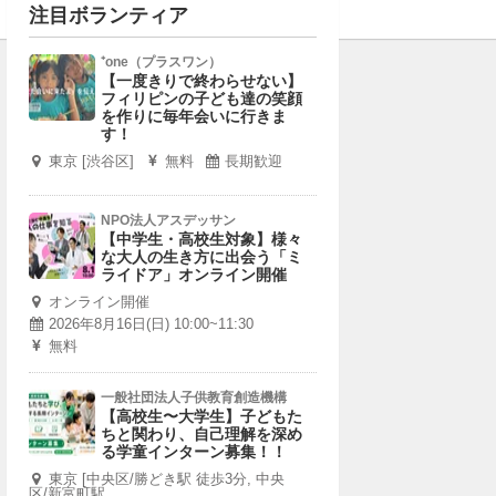
注目ボランティア
⁺one（プラスワン）
【一度きりで終わらせない】
フィリピンの子ども達の笑顔
を作りに毎年会いに行きま
す！
東京 [渋谷区]
無料
長期歓迎
NPO法人アスデッサン
【中学生・高校生対象】様々
な大人の生き方に出会う「ミ
ライドア」オンライン開催
オンライン開催
2026年8月16日(日) 10:00~11:30
無料
一般社団法人子供教育創造機構
【高校生〜大学生】子どもた
ちと関わり、自己理解を深め
る学童インターン募集！！
東京 [中央区/勝どき駅 徒歩3分, 中央
区/新富町駅...