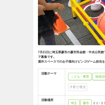
7月21日に埼玉県蕨市の蕨市民会館・中央公民
ア募集です。
屋外スペースでのお子様向けビンゴゲーム担当を
活動テーマ
こども・教育
地域活
子育て/育児
活動場所
埼玉
蕨市
２１−２９