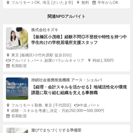
フルリモートOK, 埼玉 [さいたま市]
無料
半年からOK
関連NPOアルバイト
株式会社キズキ
【板橋区小茂根】経験不問◎不登校や特性を持つ中
学生向けの学校居場所支援スタッフ
東京 [板橋区/小竹向原駅 徒歩10分]
アルバイト,パート,副業/パラレルキャリア
時給1,300円
長期歓迎
持続社会連携推進機構 アース・シェルパ
【経理・会計スキルを活かせる】地域活性化や環境
課題に取り組む組織を支える事務職
フルリモート勤務, 東京 [千代田区]
中途,パート
経験・スキルを考慮し決定：月給250,000〜500,000円
長期歓迎
遊びでまちづくりする準備室