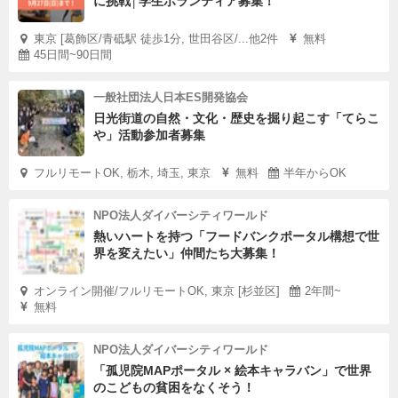
に挑戦│学生ボランティア募集！
東京 [葛飾区/青砥駅 徒歩1分, 世田谷区/...他2件
無料
45日間~90日間
一般社団法人日本ES開発協会
日光街道の自然・文化・歴史を掘り起こす「てらこ
や」活動参加者募集
フルリモートOK, 栃木, 埼玉, 東京
無料
半年からOK
NPO法人ダイバーシティワールド
熱いハートを持つ「フードバンクポータル構想で世
界を変えたい」仲間たち大募集！
オンライン開催/フルリモートOK, 東京 [杉並区]
2年間~
無料
NPO法人ダイバーシティワールド
「孤児院MAPポータル × 絵本キャラバン」で世界
のこどもの貧困をなくそう！