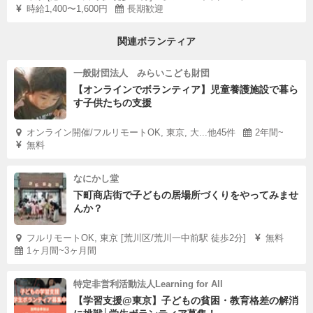
時給1,400〜1,600円
長期歓迎
関連ボランティア
一般財団法人 みらいこども財団
【オンラインでボランティア】児童養護施設で暮ら
す子供たちの支援
オンライン開催/フルリモートOK, 東京, 大...他45件
2年間~
無料
なにかし堂
下町商店街で子どもの居場所づくりをやってみませ
んか？
フルリモートOK, 東京 [荒川区/荒川一中前駅 徒歩2分]
無料
1ヶ月間~3ヶ月間
特定非営利活動法人Learning for All
【学習支援@東京】子どもの貧困・教育格差の解消