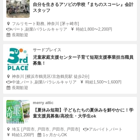
自分を生きるアソビの学校『まちのスコーレ』会計
スタッフ
フルリモート勤務, 神奈川 [茅ヶ崎市]
パート,副業/パラレルキャリア
時給1,800〜2,200円
長期歓迎
サードプレイス
児童家庭支援センター子育て短期支援事業担当職員
募集！
神奈川 [横浜市鶴見区/京急鶴見駅 徒歩2分]
中途,パート,副業/パラレルキャリア
時給1,500〜1,600円
長期歓迎
merry attic
【夏休み短期】子どもたちの夏休みを鮮やかに！学
童支援員募集/高校生・大学生ok
埼玉 [戸田市, 戸田市, 戸田市, 戸田市]
アルバイト,パート
時給1,200円
1ヶ月からOK