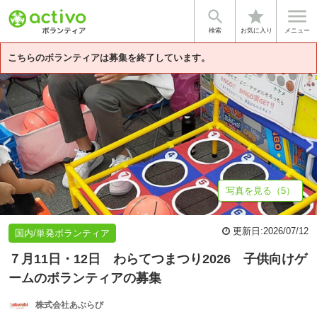


star
基本情報
募集詳細
体験談・雰囲気
企業情報
検索
お気に入り
メニュー
こちらのボランティアは募集を終了しています。
写真を見る（5）
更新日:
2026/07/12
国内/単発ボランティア
７月11日・12日 わらてつまつり2026 子供向けゲ
ームのボランティアの募集
株式会社あぶらび