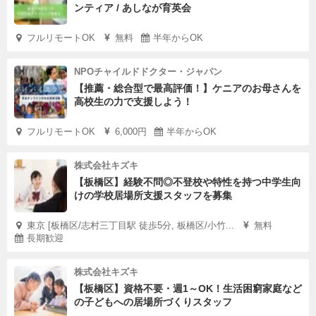
ンティア / あしなが育英会
フルリモートOK
無料
半年からOK
NPOチャイルドドクター・ジャパン
【推薦・総合型で最高評価！】ケニアのお母さんを
高校生の力で支援しよう！
フルリモートOK
6,000円
半年からOK
株式会社キズキ
【板橋区】経験不問◎不登校や特性を持つ中学生向
けの学校居場所支援スタッフを募集
東京 [板橋区/志村三丁目駅 徒歩5分, 板橋区/小竹...
無料
長期歓迎
株式会社キズキ
【板橋区】資格不要・週1～OK！生活困窮家庭など
の子どもへの居場所づくりスタッフ