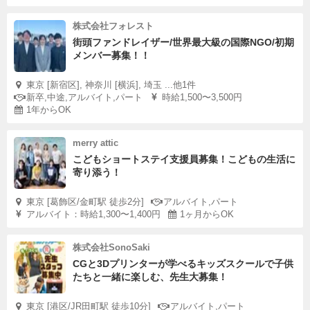
株式会社フォレスト
街頭ファンドレイザー/世界最大級の国際NGO/初期
メンバー募集！！
東京 [新宿区], 神奈川 [横浜], 埼玉 ...他1件
新卒,中途,アルバイト,パート
時給1,500〜3,500円
1年からOK
merry attic
こどもショートステイ支援員募集！こどもの生活に
寄り添う！
東京 [葛飾区/金町駅 徒歩2分]
アルバイト,パート
アルバイト：時給1,300〜1,400円
1ヶ月からOK
株式会社SonoSaki
CGと3Dプリンターが学べるキッズスクールで子供
たちと一緒に楽しむ、先生大募集！
東京 [港区/JR田町駅 徒歩10分]
アルバイト,パート