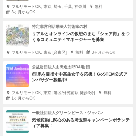
フルリモートOK, 東京, 埼玉, 千葉, 神奈川
無料
3ヶ月からOK
特定非営利活動法人芸術家の村
リアルとオンラインの仮想のまち「シェア街」をつ
くるコミュニティマネージャーを募集
フルリモートOK, 東京 [台東区]
無料
3ヶ月からOK
公益財団法人山田進太郎D&I財団
\理系を目指す中高生女子を応援！GoSTEM公式ア
ンバサダー募集中/
フルリモートOK, 東京 [港区/外苑前駅 徒歩3分]
無料
1ヶ月からOK
一般社団法人グリーンピース・ジャパン
気候変動に関心のある埼玉県キャンペーンボランテ
ィア募集！