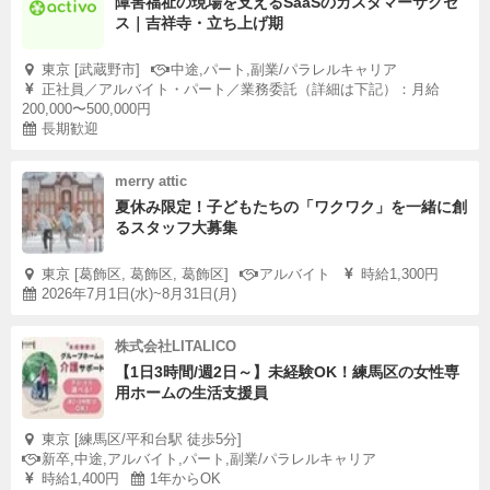
障害福祉の現場を支えるSaaSのカスタマーサクセ
ス｜吉祥寺・立ち上げ期
東京 [武蔵野市]
中途,パート,副業/パラレルキャリア
正社員／アルバイト・パート／業務委託（詳細は下記）：月給
200,000〜500,000円
長期歓迎
merry attic
夏休み限定！子どもたちの「ワクワク」を一緒に創
るスタッフ大募集
東京 [葛飾区, 葛飾区, 葛飾区]
アルバイト
時給1,300円
2026年7月1日(水)~8月31日(月)
株式会社LITALICO
【1日3時間/週2日～】未経験OK！練馬区の女性専
用ホームの生活支援員
東京 [練馬区/平和台駅 徒歩5分]
新卒,中途,アルバイト,パート,副業/パラレルキャリア
時給1,400円
1年からOK