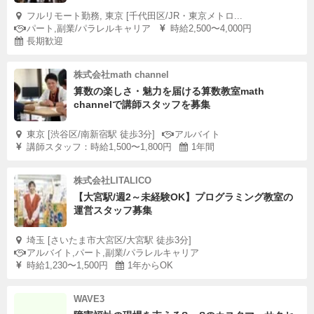
フルリモート勤務, 東京 [千代田区/JR・東京メトロ...
パート,副業/パラレルキャリア
時給2,500〜4,000円
長期歓迎
株式会社math channel
算数の楽しさ・魅力を届ける算数教室math
channelで講師スタッフを募集
東京 [渋谷区/南新宿駅 徒歩3分]
アルバイト
講師スタッフ：時給1,500〜1,800円
1年間
株式会社LITALICO
【大宮駅/週2～未経験OK】プログラミング教室の
運営スタッフ募集
埼玉 [さいたま市大宮区/大宮駅 徒歩3分]
アルバイト,パート,副業/パラレルキャリア
時給1,230〜1,500円
1年からOK
WAVE3