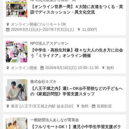
【オンライン世界一周】４大陸に友達をつくる・英
語でディスカッション・異文化交流
オンライン開催/フルリモートOK
2026年9月1日(火)~2027年7月31日(土)
11,000円
NPO法人アスデッサン
【中学生・高校生対象】様々な大人の生き方に出会
う「ミライドア」オンライン開催
オンライン開催
2026年8月16日(日) 10:00~11:30
無料
株式会社キズキ
【八王子堀之内】週1～OK◎不登校などの子どもへ
の《家庭訪問型》学習支援スタッフ
東京 [八王子/京王堀之内駅 徒歩15分]
無料
長期歓迎
一般財団法人あしなが育英会
【フルリモートOK！】遺児小中学生学習支援ボラ