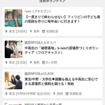
注目ボランティア
⁺one（プラスワン）
【一度きりで終わらせない】フィリピンの子ども達
の笑顔を作りに毎年会いに行きます！
東京 [渋谷区]
無料
長期歓迎
認定NPO法人カタリバ
中高生の「秘密基地」b-labの居場所づくりボラン
ティア（フロアキャスト）
東京 [文京区]
無料
6ヶ月間
認定NPO法人CLACK
東京/中野・大学生🔶困難を抱える中高生に安心で
きる居場所と挑戦を届ける！有給
東京 [中野区/中野駅 徒歩10分]
無料
長期歓迎
NPO法人教室から世界一周