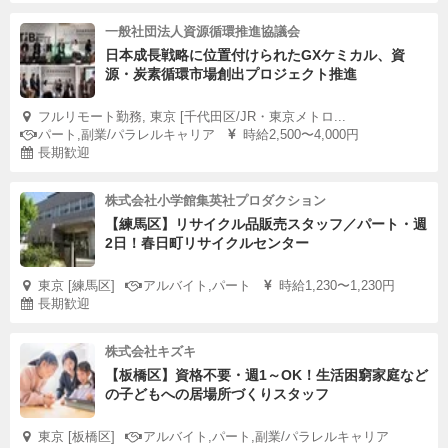
一般社団法人資源循環推進協議会
日本成長戦略に位置付けられたGXケミカル、資
源・炭素循環市場創出プロジェクト推進
フルリモート勤務, 東京 [千代田区/JR・東京メトロ...
パート,副業/パラレルキャリア
時給2,500〜4,000円
長期歓迎
株式会社小学館集英社プロダクション
【練馬区】リサイクル品販売スタッフ／パート・週
2日！春日町リサイクルセンター
東京 [練馬区]
アルバイト,パート
時給1,230〜1,230円
長期歓迎
株式会社キズキ
【板橋区】資格不要・週1～OK！生活困窮家庭など
の子どもへの居場所づくりスタッフ
東京 [板橋区]
アルバイト,パート,副業/パラレルキャリア