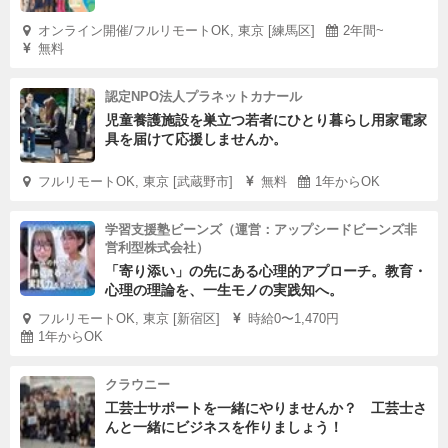
オンライン開催/フルリモートOK, 東京 [練馬区]
2年間~
無料
認定NPO法人プラネットカナール
児童養護施設を巣立つ若者にひとり暮らし用家電家
具を届けて応援しませんか。
フルリモートOK, 東京 [武蔵野市]
無料
1年からOK
学習支援塾ビーンズ（運営：アップシードビーンズ非
営利型株式会社）
「寄り添い」の先にある心理的アプローチ。教育・
心理の理論を、一生モノの実践知へ。
フルリモートOK, 東京 [新宿区]
時給0〜1,470円
1年からOK
クラウニー
工芸士サポートを一緒にやりませんか？ 工芸士さ
んと一緒にビジネスを作りましょう！