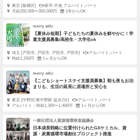
東京 [板橋区]
新卒,中途,アルバイト,パート
月給250,000〜350,000円
1年からOK
merry attic
【夏休み短期】子どもたちの夏休みを鮮やかに！学
童支援員募集/高校生・大学生ok
埼玉 [戸田市, 戸田市, 戸田市, 戸田市]
アルバイト,パート
時給1,200円
1ヶ月からOK
merry attic
【こどもショートステイ支援員募集】朝も夜もお泊
まりも、生活の延長に居場所と安心を
東京 [中野区/東中野駅 徒歩2分]
アルバイト,パート
アルバイト：時給1,300〜1,400円
1ヶ月からOK
一般社団法人資源循環推進協議会
日本成長戦略に位置付けられたGXケミカル、資
源・炭素循環市場創出プロジェクト推進