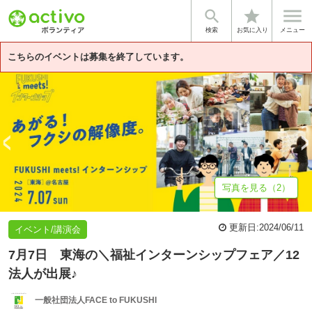


star
基本情報
募集詳細
体験談・雰囲気
法人情報
検索
お気に入り
メニュー
こちらのイベントは募集を終了しています。
写真を見る（2）
更新日:
2024/06/11
イベント/講演会
7月7日 東海の＼福祉インターンシップフェア／12
法人が出展♪
一般社団法人FACE to FUKUSHI