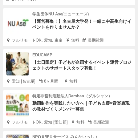
学生団体NU Ase(ニューエース)
【運営募集！】名古屋大学発！一緒に中高生向けイ
ベントを作りませんか？
フルリモートOK, 愛知, 東京
無料
長期歓迎
EDUCAMP
【土日限定】子どもが企画するイベント運営プロジ
ェクトのサポートスタッフ募集！
愛知 [名古屋]
8ヶ月間~
無料
特定非営利活動法人Darshan（ダルシャン）
動画制作を実践したい方へ｜子ども支援×音楽表現
の教材づくりメンバー募集
フルリモートOK, 愛知 [愛知郡]
無料
長期歓迎
NPO見守りサービス みんないっしょ