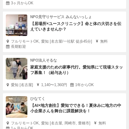
3ヶ月からOK
NPO見守りサービス みんないっしょ
【居場所×ユースクリニック】命と体の大切さを伝
えていきませんか？
フルリモートOK, 愛知 [名古屋/一社駅 徒歩45分]
無料
長期歓迎
NPO法人そるな
家庭支援のための家事代行。愛知県にて現場スタッ
フ募集！（給与あり）
愛知 [名古屋]
1,140〜1,360円
1年からOK
ひなてく
【AI×地方創生】愛知でできる！夏休みに地方の中
小企業さんを舞台に課題解決を！
フルリモートOK, 愛知 [名古屋, 岡崎市, 豊橋市]
無料
1ヶ月からOK