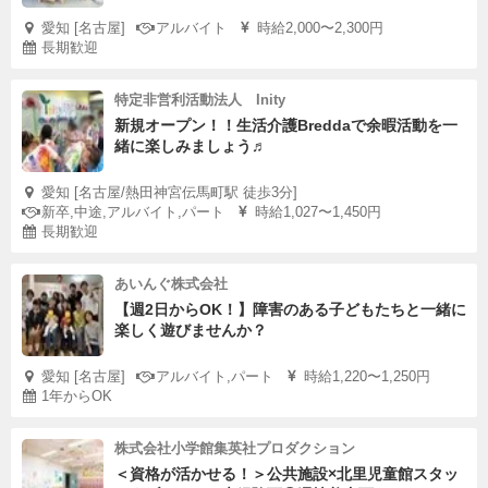
愛知 [名古屋]
アルバイト
時給2,000〜2,300円
長期歓迎
特定非営利活動法人 Inity
新規オープン！！生活介護Breddaで余暇活動を一
緒に楽しみましょう♬
愛知 [名古屋/熱田神宮伝馬町駅 徒歩3分]
新卒,中途,アルバイト,パート
時給1,027〜1,450円
長期歓迎
あいんぐ株式会社
【週2日からOK！】障害のある子どもたちと一緒に
楽しく遊びませんか？
愛知 [名古屋]
アルバイト,パート
時給1,220〜1,250円
1年からOK
株式会社小学館集英社プロダクション
＜資格が活かせる！＞公共施設×北里児童館スタッ