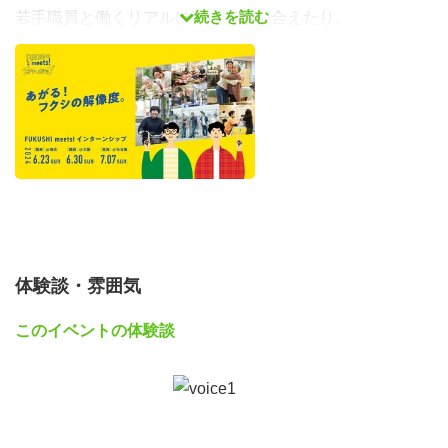
続きを読む
若手職員と働くリアルについて話し合えたり。
ここでしか味わえないプログラムが満載です。
やりたいことが明確でなくても、思いがまとまっていなく
ても、そんなことは関係ありません。
ぜひここで体感してみてください。
これからの自分に、ワクワクする自分を。
【日程】
2024年7月7日(日) 【東海/全分野】13:00～17:30
東海で事業展開する12法人が出展！
体験談・雰囲気
【対象】
このイベントの体験談
・福祉業界（介護、障害、児童、その他）で就職を考えて
いる大学生（2026年新卒）
・その他福祉に興味のある大学生（1,2,4年生も参加OKで
す！）