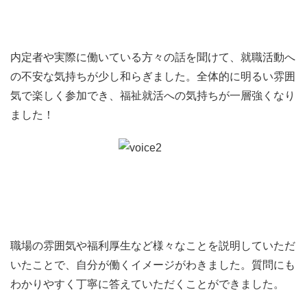
【参加費】
無料
内定者や実際に働いている方々の話を聞けて、就職活動へ
の不安な気持ちが少し和らぎました。全体的に明るい雰囲
【開催場所】
気で楽しく参加でき、福祉就活への気持ちが一層強くなり
デザインホール
ました！
〒460-0008 愛知県名古屋市中区栄三丁目18番1号
（地下鉄東山線 栄駅より徒歩7分）
【就活応援！参加者特典】
特典１：みんなでmeets!（友達紹介特典）
友達や後輩を紹介で、スターバックスカードプレゼント！
特典２： 当日も楽しmeets！（ブース訪問＆アンケート回
職場の雰囲気や福利厚生など様々なことを説明していただ
答特典）
いたことで、自分が働くイメージがわきました。質問にも
1回のFUKUSHI meets!で4ブース以上訪問＆法人の話を聞
わかりやすく丁寧に答えていただくことができました。
き、