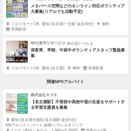
メタバース空間などのオンライン対応ボランティア
大募集(リアルでも活動予定)
フルリモートOK, 愛知 [名古屋/一社駅 徒歩40分]
無料
長期歓迎
NPO見守りサービス みんないっしょ
深夜帯、早朝、午前中ボランティアスタッフ緊急募
集
フルリモートOK, 愛知 [名古屋]
無料
長期歓迎
関連NPOアルバイト
株式会社キズキ
【名古屋駅】不登校や高校中退の生徒をサポートす
る学習支援員を募集
愛知 [名古屋市南区/名古屋駅 徒歩5分]
アルバイト,パート,副業/パラレルキャリア
1コマ（90分）あたり：1,840〜5,300円
半年からOK