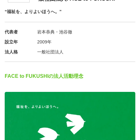
ブース型説明会｜14:15－17:30
“福祉を、よりよいほうへ。”
フェアのメインプログラム！出展法人が各ブースに分かれ
て、1ターム30分で説明します。1日でたくさんのブース
を回ってみましょう。
代表者
岩本恭典・池谷徹
就活相談ブース
｜14:15－17:35
設立年
2009年
就活相談ブースをブース型説明会と同時開設！
法人格
一般社団法人
ブース選びに悩んだり、就活に関するお悩み相談がしたい
人はお立ち寄りください。
ブースでは、F2Fのスタッフがお待ちしています。
FACE to FUKUSHIの法人活動理念