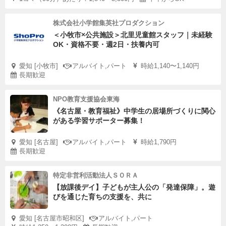
株式会社小学館集英社プロダクション
＜小牧市×公共施設＞北里児童館スタッフ｜未経験
OK・資格不要・週2日・扶養内可
愛知 [小牧市]
アルバイト,パート
時給1,140〜1,140円
長期歓迎
NPO教育支援協会東海
《名古屋・教育福祉》中学生の居場所づくりに関心
がある学習サポーター募集！
愛知 [名古屋]
アルバイト,パート
時給1,790円
長期歓迎
特定非営利活動法人ＳＯＲＡ
【放課後デイ】子どもが主人公の「発達保障」。遊
びを通じた育ちの支援を、共に
愛知 [名古屋市昭和区]
アルバイト,パート