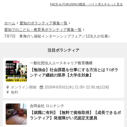
FACE to FUKUSHIの職員・バイト求人をもっと見る
ホーム
愛知のボランティア募集一覧
愛知でのこども・教育系ボランティア募集一覧
7月7日 東海の＼福祉インターンシップフェア／12法人が出展♪
注目ボランティア
一般社団法人ユースキャリア教育機構
【勉強会】社会課題を仕事にする方法とは？/ボラ
ンティア継続の限界【大学生対象】
オンライン開催
2026年8月6日(木) 21:00~22:00,他1日程
無料
合同会社 ロシナンテ
【就職に有利】【無料で資格取得】【成長できるボ
ランティア】発達障がい児認定支援員