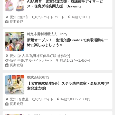
ABA療育 児童発達支援・放課後等デイサービ
ス・保育所等訪問支援 Drawing
愛知 [瀬戸市]
アルバイト,パート
時給1,100円
長期歓迎
特定非営利活動法人 Inity
新規オープン！！生活介護Breddaで余暇活動を一
緒に楽しみましょう♬
愛知 [名古屋/熱田神宮伝馬町駅 徒歩3分]
新卒,中途,アルバイト,パート
時給1,027〜1,450円
長期歓迎
株式会社GUTS
【名古屋駅徒歩5分】ステラ幼児教室・名駅東校(児
童発達支援)
愛知 [名古屋]
アルバイト
時給2,000〜2,300円
長期歓迎