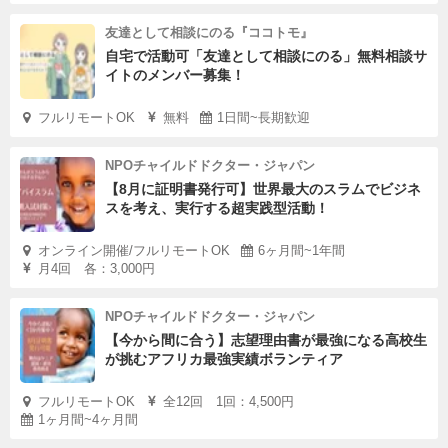
友達として相談にのる『ココトモ』
自宅で活動可「友達として相談にのる」無料相談サ
イトのメンバー募集！
フルリモートOK
無料
1日間~長期歓迎
NPOチャイルドドクター・ジャパン
【8月に証明書発行可】世界最大のスラムでビジネ
スを考え、実行する超実践型活動！
オンライン開催/フルリモートOK
6ヶ月間~1年間
月4回 各：3,000円
NPOチャイルドドクター・ジャパン
【今から間に合う】志望理由書が最強になる高校生
が挑むアフリカ最強実績ボランティア
フルリモートOK
全12回 1回：4,500円
1ヶ月間~4ヶ月間