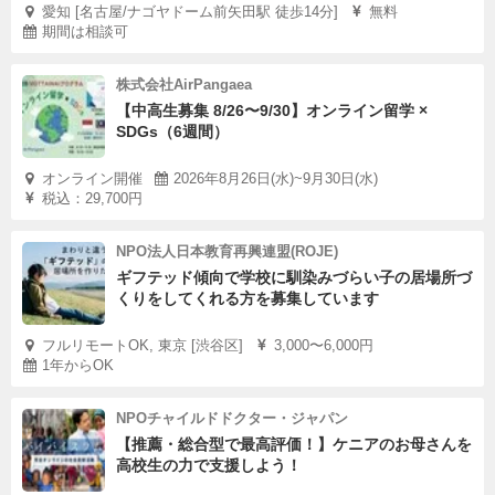
愛知 [名古屋/ナゴヤドーム前矢田駅 徒歩14分]
無料
期間は相談可
株式会社AirPangaea
【中高生募集 8/26〜9/30】オンライン留学 ×
SDGs（6週間）
オンライン開催
2026年8月26日(水)~9月30日(水)
税込：29,700円
NPO法人日本教育再興連盟(ROJE)
ギフテッド傾向で学校に馴染みづらい子の居場所づ
くりをしてくれる方を募集しています
フルリモートOK, 東京 [渋谷区]
3,000〜6,000円
1年からOK
NPOチャイルドドクター・ジャパン
【推薦・総合型で最高評価！】ケニアのお母さんを
高校生の力で支援しよう！