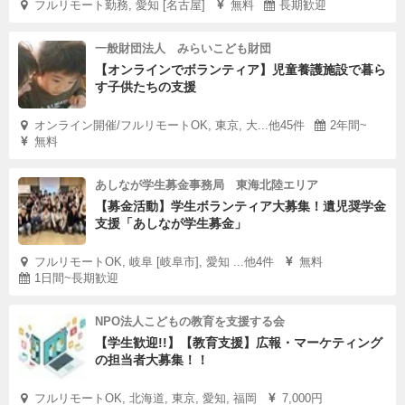
フルリモート勤務, 愛知 [名古屋]
無料
長期歓迎
一般財団法人 みらいこども財団
【オンラインでボランティア】児童養護施設で暮ら
す子供たちの支援
オンライン開催/フルリモートOK, 東京, 大...他45件
2年間~
無料
あしなが学生募金事務局 東海北陸エリア
【募金活動】学生ボランティア大募集！遺児奨学金
支援「あしなが学生募金」
フルリモートOK, 岐阜 [岐阜市], 愛知 ...他4件
無料
1日間~長期歓迎
NPO法人こどもの教育を支援する会
【学生歓迎!!】【教育支援】広報・マーケティング
の担当者大募集！！
フルリモートOK, 北海道, 東京, 愛知, 福岡
7,000円