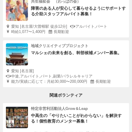
共生福祉会 （わっぱの会）
障害のある人が安心して暮らせるようにサポートす
る介助スタッフアルバイト募集！
愛知 [名古屋/大曽根駅 徒歩12分]
アルバイト,パート
時給1,077〜1,400円
長期歓迎
地域クリエイティブプロジェクト
マルシェの未来を創る、幹部候補メンバー募集。
愛知 [名古屋]
中途,アルバイト,パート,副業/パラレルキャリア
能力/実績に応じて：月給30,000〜200,000円
長期歓迎
関連ボランティア
特定非営利活動法人Grow＆Leap
中高生の「やりたいことがわからない」を解決す
る！個性教育のメンター募集！