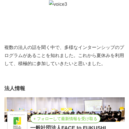
アンケートに回答したらクオカードをプレゼント！
※詳しくはWEBをご確認ください。
【プログラム】※当日、変更の可能性がございます。
オリエンテーション｜13:00－13:20
FUKUSHI meets!の活用方法や就活のポイントについてお
複数の法人の話を聞く中で、多様なインターンシップのプ
話します。緊張をほぐすためにも、オリエンテーションか
ログラムがあることを知れました。これから夏休みを利用
ら気軽に参加してみましょう。
して、積極的に参加していきたいと思いました。
ゲストトークショー｜13:20－14:00
福祉のトップランナーが福祉の仕事の魅力を語ります！
ここでしか聞けない話満載！必聴です。
法人情報
出展法人リレープレゼン｜14:00－14:15
全出展法人がリレー形式で事業紹介やブースの様子をプレ
ゼンテーションします。ブース型説明会で出会えるスタッ
フの顔や雰囲気が分かります。全法人の話を聞ける機会な
+ フォローして最新情報を受け取る
ので、参加を強くオススメします。
一般社団法人FACE to FUKUSHI