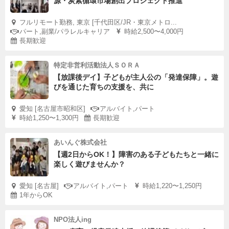
源・炭素循環市場創出プロジェクト推進
フルリモート勤務, 東京 [千代田区/JR・東京メトロ...
パート,副業/パラレルキャリア
時給2,500〜4,000円
長期歓迎
特定非営利活動法人ＳＯＲＡ
【放課後デイ】子どもが主人公の「発達保障」。遊
びを通じた育ちの支援を、共に
愛知 [名古屋市昭和区]
アルバイト,パート
時給1,250〜1,300円
長期歓迎
あいんぐ株式会社
【週2日からOK！】障害のある子どもたちと一緒に
楽しく遊びませんか？
愛知 [名古屋]
アルバイト,パート
時給1,220〜1,250円
1年からOK
NPO法人ing