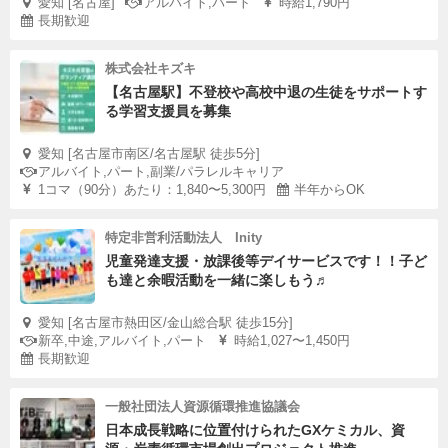
愛知 [名古屋]
アルバイト,パート
時給1,790円
長期歓迎
株式会社キズキ
【名古屋駅】不登校や高校中退の生徒をサポートす
る学習支援員を募集
愛知 [名古屋市南区/名古屋駅 徒歩5分]
アルバイト,パート,副業/パラレルキャリア
1コマ（90分）あたり：1,840〜5,300円
半年からOK
特定非営利活動法人 Inity
児童発達支援・放課後等デイサービスです！！子ど
も達と余暇活動を一緒に楽しもう♬
愛知 [名古屋市熱田区/金山総合駅 徒歩15分]
新卒,中途,アルバイト,パート
時給1,027〜1,450円
長期歓迎
一般社団法人資源循環推進協議会
日本成長戦略に位置付けられたGXケミカル、資