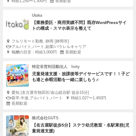
時給1,250〜1,300円
長期歓迎
Utaka
【業務委託・商用実績不問】既存WordPressサイ
トの構成・スマホ表示を整えて
フルリモート勤務, 静岡 [静岡市]
アルバイト,パート,副業/パラレルキャリア
報酬の目安：時給3,000円
長期歓迎
特定非営利活動法人 Inity
児童発達支援・放課後等デイサービスです！！子ど
も達と余暇活動を一緒に楽しもう♬
愛知 [名古屋市熱田区/金山総合駅 徒歩15分]
新卒,中途,アルバイト,パート
時給1,027〜1,450円
長期歓迎
株式会社GUTS
【名古屋駅徒歩5分】ステラ幼児教室・名駅東校(児
童発達支援)