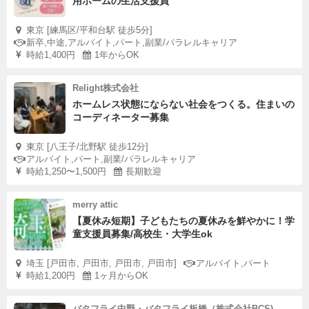
用ホームの生活支援員
東京 [練馬区/平和台駅 徒歩5分]
新卒,中途,アルバイト,パート,副業/パラレルキャリア
時給1,400円
1年からOK
Relight株式会社
ホームレス状態にならない社会をつくる。住まいの
コーディネーター募集
東京 [八王子/北野駅 徒歩12分]
アルバイト,パート,副業/パラレルキャリア
時給1,250〜1,500円
長期歓迎
merry attic
【夏休み短期】子どもたちの夏休みを鮮やかに！学
童支援員募集/高校生・大学生ok
埼玉 [戸田市, 戸田市, 戸田市, 戸田市]
アルバイト,パート
時給1,200円
1ヶ月からOK
バタフライ中野・バタフライ板橋（株式会社BCS)