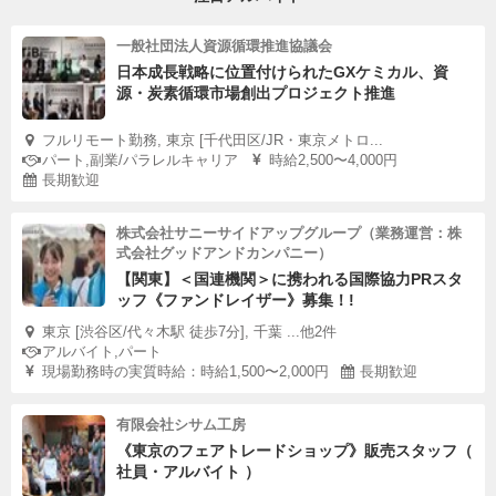
一般社団法人資源循環推進協議会
日本成長戦略に位置付けられたGXケミカル、資
源・炭素循環市場創出プロジェクト推進
フルリモート勤務, 東京 [千代田区/JR・東京メトロ...
パート,副業/パラレルキャリア
時給2,500〜4,000円
長期歓迎
株式会社サニーサイドアップグループ（業務運営：株
式会社グッドアンドカンパニー）
【関東】＜国連機関＞に携われる国際協力PRスタ
ッフ《ファンドレイザー》募集！!
東京 [渋谷区/代々木駅 徒歩7分], 千葉 ...他2件
アルバイト,パート
現場勤務時の実質時給：時給1,500〜2,000円
長期歓迎
有限会社シサム工房
《東京のフェアトレードショップ》販売スタッフ（
社員・アルバイト ）