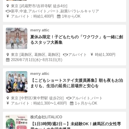
東京 [武蔵野市/吉祥寺駅 徒歩4分]
新卒,中途,アルバイト,パート,副業/パラレルキャリア
アルバイト：時給1,400円
1年からOK
merry attic
夏休み限定！子どもたちの「ワクワク」を一緒に創
るスタッフ大募集
東京 [葛飾区, 葛飾区, 葛飾区]
アルバイト
時給1,300円
2026年7月1日(水)~8月31日(月)
merry attic
【こどもショートステイ支援員募集】朝も夜もお泊
まりも、生活の延長に居場所と安心を
東京 [中野区/東中野駅 徒歩2分]
アルバイト,パート
アルバイト：時給1,300〜1,400円
1ヶ月からOK
株式会社LITALICO
【1日3時間/週2日～】未経験OK！練馬区の女性専