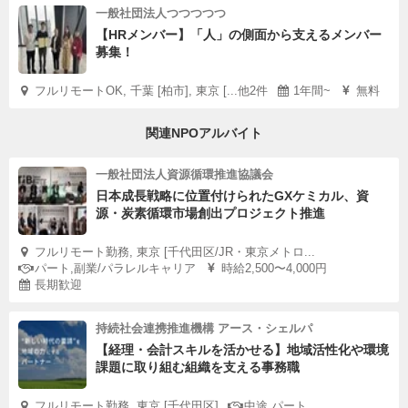
一般社団法人つつつつつ
【HRメンバー】「人」の側面から支えるメンバー
募集！
フルリモートOK, 千葉 [柏市], 東京 [...他2件
1年間~
無料
関連NPOアルバイト
一般社団法人資源循環推進協議会
日本成長戦略に位置付けられたGXケミカル、資
源・炭素循環市場創出プロジェクト推進
フルリモート勤務, 東京 [千代田区/JR・東京メトロ...
パート,副業/パラレルキャリア
時給2,500〜4,000円
長期歓迎
持続社会連携推進機構 アース・シェルパ
【経理・会計スキルを活かせる】地域活性化や環境
課題に取り組む組織を支える事務職
フルリモート勤務, 東京 [千代田区]
中途,パート