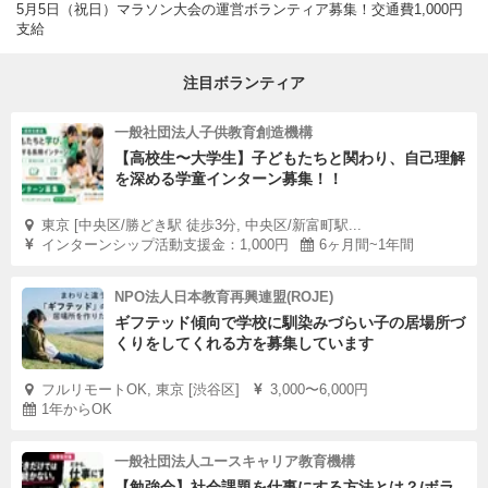
5月5日（祝日）マラソン大会の運営ボランティア募集！交通費1,000円
支給
注目ボランティア
一般社団法人子供教育創造機構
【高校生〜大学生】子どもたちと関わり、自己理解
を深める学童インターン募集！！
東京 [中央区/勝どき駅 徒歩3分, 中央区/新富町駅...
インターンシップ活動支援金：1,000円
6ヶ月間~1年間
NPO法人日本教育再興連盟(ROJE)
ギフテッド傾向で学校に馴染みづらい子の居場所づ
くりをしてくれる方を募集しています
フルリモートOK, 東京 [渋谷区]
3,000〜6,000円
1年からOK
一般社団法人ユースキャリア教育機構
【勉強会】社会課題を仕事にする方法とは？/ボラ