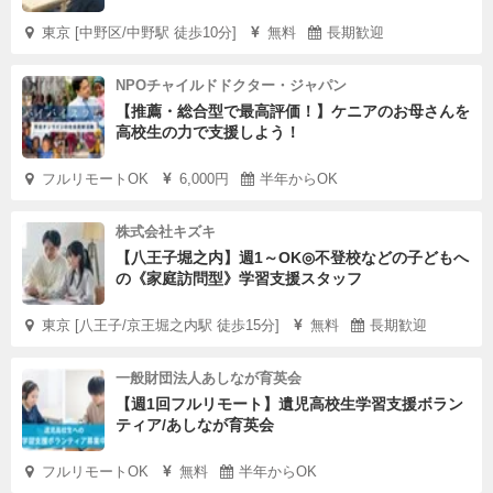
東京 [中野区/中野駅 徒歩10分]
無料
長期歓迎
NPOチャイルドドクター・ジャパン
【推薦・総合型で最高評価！】ケニアのお母さんを
高校生の力で支援しよう！
フルリモートOK
6,000円
半年からOK
株式会社キズキ
【八王子堀之内】週1～OK◎不登校などの子どもへ
の《家庭訪問型》学習支援スタッフ
東京 [八王子/京王堀之内駅 徒歩15分]
無料
長期歓迎
一般財団法人あしなが育英会
【週1回フルリモート】遺児高校生学習支援ボラン
ティア/あしなが育英会
フルリモートOK
無料
半年からOK