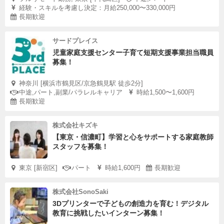
経験・スキルを考慮し決定：月給250,000〜330,000円
長期歓迎
サードプレイス
児童家庭支援センター子育て短期支援事業担当職員
募集！
神奈川 [横浜市鶴見区/京急鶴見駅 徒歩2分]
中途,パート,副業/パラレルキャリア
時給1,500〜1,600円
長期歓迎
株式会社キズキ
【東京・信濃町】学習と心をサポートする家庭教師
スタッフを募集！
東京 [新宿区]
パート
時給1,600円
長期歓迎
株式会社SonoSaki
3Dプリンターで子どもの創造力を育む！デジタル
教育に挑戦したいインターン募集！