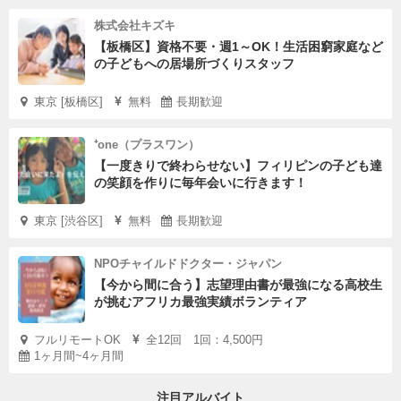
株式会社キズキ
【板橋区】資格不要・週1～OK！生活困窮家庭など
の子どもへの居場所づくりスタッフ
東京 [板橋区]
無料
長期歓迎
⁺one（プラスワン）
【一度きりで終わらせない】フィリピンの子ども達
の笑顔を作りに毎年会いに行きます！
東京 [渋谷区]
無料
長期歓迎
NPOチャイルドドクター・ジャパン
【今から間に合う】志望理由書が最強になる高校生
が挑むアフリカ最強実績ボランティア
フルリモートOK
全12回 1回：4,500円
1ヶ月間~4ヶ月間
注目アルバイト