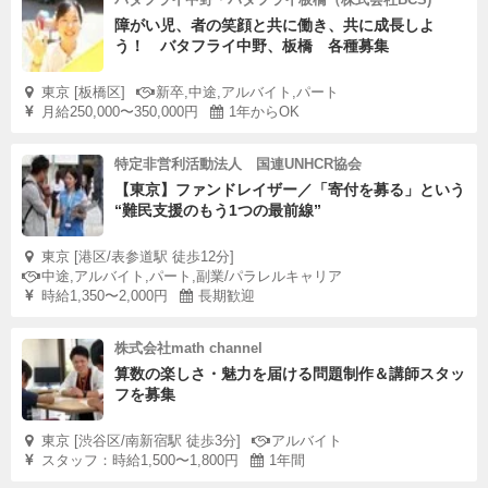
障がい児、者の笑顔と共に働き、共に成長しよ
う！ バタフライ中野、板橋 各種募集
東京 [板橋区]
新卒,中途,アルバイト,パート
月給250,000〜350,000円
1年からOK
特定非営利活動法人 国連UNHCR協会
【東京】ファンドレイザー／「寄付を募る」という
“難民支援のもう1つの最前線”
東京 [港区/表参道駅 徒歩12分]
中途,アルバイト,パート,副業/パラレルキャリア
時給1,350〜2,000円
長期歓迎
株式会社math channel
算数の楽しさ・魅力を届ける問題制作＆講師スタッ
フを募集
東京 [渋谷区/南新宿駅 徒歩3分]
アルバイト
スタッフ：時給1,500〜1,800円
1年間