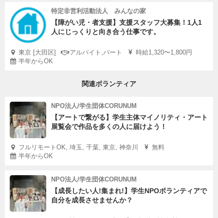
特定非営利活動法人 みんなの家
【障がい児・者支援】支援スタッフ大募集！1人1
人にじっくりと向き合う仕事です。
東京 [大田区]
アルバイト,パート
時給1,320〜1,800円
半年からOK
関連ボランティア
NPO法人/学生団体CORUNUM
【アートで繋がる】学生主体マイノリティ・アート
展覧会で作品を多くの人に届けよう！
フルリモートOK, 埼玉, 千葉, 東京, 神奈川
無料
半年からOK
NPO法人/学生団体CORUNUM
【成長したい人!集まれ!】学生NPOボランティアで
自分を成長させませんか？