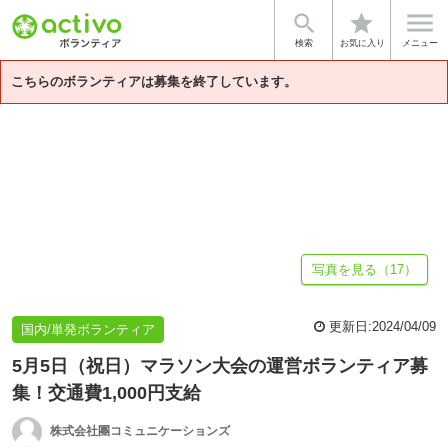


star
基本情報
募集詳細
体験談・雰囲気
企業情報
検索
お気に入り
メニュー
こちらのボランティアは募集を終了しています。
写真を見る（17）
更新日:
2024/04/09
国内/単発ボランティア
5月5日（祝日）マラソン大会の運営ボランティア募
集！交通費1,000円支給
株式会社團コミュニケーションズ