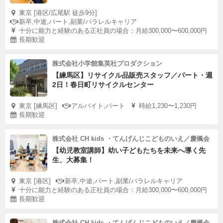
東京 [港区/広尾駅 徒歩9分]
新卒,中途,パート,副業/パラレルキャリア
十分に能力と経験のある正社員の場合：月給300,000〜600,000円
長期歓迎
株式会社小学館集英社プロダクション
【練馬区】リサイクル品販売スタッフ／パート・週
2日！春日町リサイクルセンター
東京 [練馬区]
アルバイト,パート
時給1,230〜1,230円
長期歓迎
株式会社 CH kids ・てんげんじこどものいえ／慶楓会
【幼児教室講師】幼い子どもたちを未来へ導く先
生、大募集！
東京 [港区]
新卒,中途,パート,副業/パラレルキャリア
十分に能力と経験のある正社員の場合：月給300,000〜600,000円
長期歓迎
株式会社 CH kids ・てんげんじこどものいえ／慶楓会