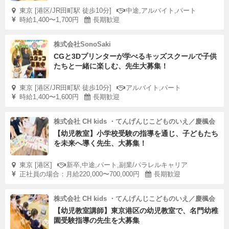
東京 [港区/JR田町駅 徒歩10分]
中途,アルバイト,パート
時給1,400〜1,700円
長期歓迎
株式会社SonoSaki
CGと3Dプリンターが学べるキッズスクールで子供
たちと一緒に楽しむ、先生大募集！
東京 [港区/JR田町駅 徒歩10分]
アルバイト,パート
時給1,400〜1,600円
長期歓迎
株式会社 CH kids ・てんげんじこどものいえ／慶楓会
【幼児教室】小学校受験の指導を通じ、子どもたち
を未来へ導く先生、大募集！
東京 [港区]
新卒,中途,パート,副業/パラレルキャリア
正社員の場合：月給220,000〜700,000円
長期歓迎
株式会社 CH kids ・てんげんじこどものいえ／慶楓会
【幼児教室講師】東京港区の幼児教室で、名門幼稚
園受験指導の先生を大募集