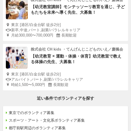
【幼児教室講師】モンテッソーリ教育を通じ、子ど
もたちを未来へ導く先生、大募集！
東京 [港区/白金台駅 徒歩2分]
新卒,中途,パート,副業/パラレルキャリア
月給300,000〜700,000円
長期歓迎
株式会社 CH kids ・てんげんじこどものいえ／慶楓会
【幼児教育 × 運動・体操・体育】幼児教室で教え
る体操の先生、大募集！
東京 [港区/白金台駅 徒歩2分]
アルバイト,パート,副業/パラレルキャリア
時給1,500〜5,000円
長期歓迎
近い条件でボランティアを探す
東京でのボランティア募集
スポーツ・アート・文化系ボランティア募集
都庁前駅周辺のボランティア募集