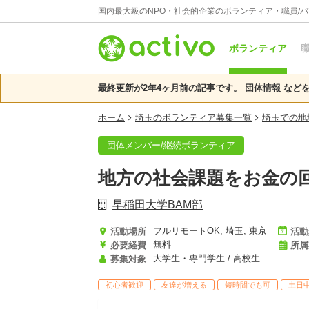
国内最大級のNPO・社会的企業のボランティア・職員/
ボランティア
職
最終更新が2年4ヶ月前の記事です。
団体情報
などを
ホーム
埼玉のボランティア募集一覧
埼玉での地
団体メンバー/継続ボランティア
地方の社会課題をお金の
早稲田大学BAM部
フルリモートOK, 埼玉, 東京
活動場所
活動
無料
必要経費
所属
大学生・専門学生 / 高校生
募集対象
初心者歓迎
友達が増える
短時間でも可
土日