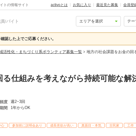
バイトの情報サイト
activoとは
お気に入り
最近見た募集
会員登
員/バイト
確認した上でご応募ください。
域活性化・まちづくり系ボランティア募集一覧
地方の社会課題をお金の回
回る仕組みを考えながら持続可能な解
週2~3回
頻度
1年からOK
期間
中心
参加前に説明会あり
成長意欲が高い
真面目・本気
古民家
工作