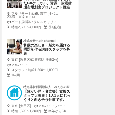
たGXケミカル、資源・炭素循
環市場創出プロジェクト推進
フルリモート勤務, 東京 [千代田
区/JR・東京メトロ...
パート,副業/パラレルキャリア
時給2,500〜4,000円
長期歓迎
株式会社math channel
算数の楽しさ・魅力を届ける
問題制作＆講師スタッフを募
集
東京 [渋谷区/南新宿駅 徒歩3分]
アルバイト
スタッフ：時給1,500〜1,800円
1年間
特定非営利活動法人 みんなの家
【障がい児・者支援】支援ス
タッフ大募集！1人1人にじっ
くりと向き合う仕事です。
東京 [大田区]
アルバイト,パート
時給1,320〜1,800円
半年からOK