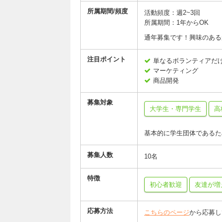
所属期間/頻度
活動頻度：週2~3回
所属期間：1年からOK
通年募集です！興味のある
注目ポイント
単なるボランティアだ
マーケティング
商品開発
募集対象
大学生・専門学生
高
基本的に学生団体であるた
募集人数
10名
特徴
初心者歓迎
友達が増
応募方法
こちらのページ
から応募し