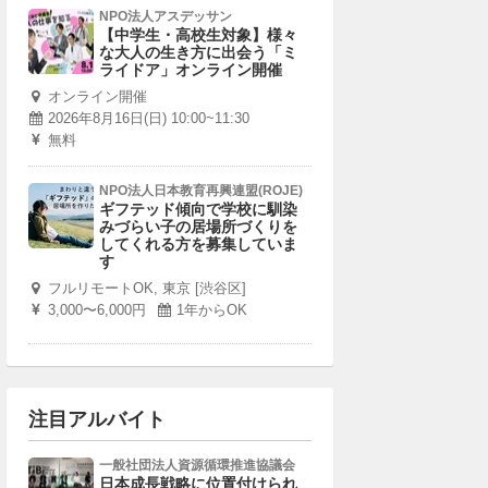
NPO法人アスデッサン
【中学生・高校生対象】様々
な大人の生き方に出会う「ミ
ライドア」オンライン開催
オンライン開催
2026年8月16日(日) 10:00~11:30
無料
NPO法人日本教育再興連盟(ROJE)
ギフテッド傾向で学校に馴染
みづらい子の居場所づくりを
してくれる方を募集していま
す
フルリモートOK, 東京 [渋谷区]
3,000〜6,000円
1年からOK
注目アルバイト
一般社団法人資源循環推進協議会
日本成長戦略に位置付けられ