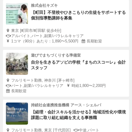
株式会社キズキ
【町田】不登校やひきこもりの生徒をサポートする
個別指導塾講師を募集
東京 [町田市/町田駅 徒歩4分]
アルバイト,パート,副業/パラレルキャリア
1コマ（90分）あたり：1,890〜5,500円
長期歓迎
遊びでまちづくりする準備室
自分を生きるアソビの学校『まちのスコーレ』会計
スタッフ
フルリモート勤務, 神奈川 [茅ヶ崎市]
パート,副業/パラレルキャリア
時給1,800〜2,200円
長期歓迎
持続社会連携推進機構 アース・シェルパ
【経理・会計スキルを活かせる】地域活性化や環境
課題に取り組む組織を支える事務職
フルリモート勤務, 東京 [千代田区]
中途,パート