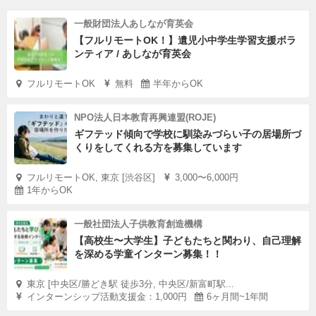
一般財団法人あしなが育英会
【フルリモートOK！】遺児小中学生学習支援ボラ
ンティア / あしなが育英会
フルリモートOK
無料
半年からOK
NPO法人日本教育再興連盟(ROJE)
ギフテッド傾向で学校に馴染みづらい子の居場所づ
くりをしてくれる方を募集しています
フルリモートOK, 東京 [渋谷区]
3,000〜6,000円
1年からOK
一般社団法人子供教育創造機構
【高校生〜大学生】子どもたちと関わり、自己理解
を深める学童インターン募集！！
東京 [中央区/勝どき駅 徒歩3分, 中央区/新富町駅...
インターンシップ活動支援金：1,000円
6ヶ月間~1年間