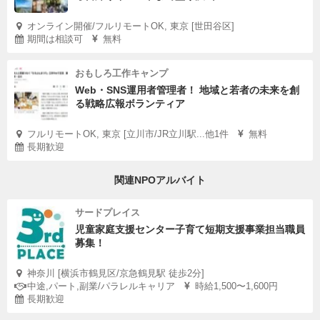
オンライン開催/フルリモートOK, 東京 [世田谷区]
期間は相談可
無料
おもしろ工作キャンプ
Web・SNS運用者管理者！ 地域と若者の未来を創
る戦略広報ボランティア
フルリモートOK, 東京 [立川市/JR立川駅...他1件
無料
長期歓迎
関連NPOアルバイト
サードプレイス
児童家庭支援センター子育て短期支援事業担当職員
募集！
神奈川 [横浜市鶴見区/京急鶴見駅 徒歩2分]
中途,パート,副業/パラレルキャリア
時給1,500〜1,600円
長期歓迎