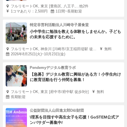
フルリモートOK, 東京 [豊島区, 八王子,...他2件
1コマあたり：2,500円
1日間~長期歓迎
特定非営利活動法人川崎寺子屋食堂
小中学生に勉強を教える体験をしませんか。子ども
の未来を応援するために。
フルリモートOK, 神奈川 [川崎市/京王稲田堤駅 徒...
無料
2026年8月25日(火)~10月23日(金)
Pendemyデジタル教育ラボ
【急募】デジタル教育に興味がある方！小学生向け
に教育活動を行う仲間を募集！
フルリモートOK, 東京 [府中市/府中駅 徒歩9分]
無料
長期歓迎
公益財団法人山田進太郎D&I財団
\理系を目指す中高生女子を応援！GoSTEM公式ア
ンバサダー募集中/