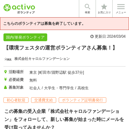


star
基本情報
募集詳細
体験談・雰囲気
企業情報
検索
お気に入り
メニュー
こちらのボランティアは募集を終了しています。
更新日:
2024/03/04
国内/単発ボランティア
【環境フェスタの運営ボランティアさん募集！】
株式会社キャロルファンデーション
活動場所
東京 [町田市/淵野辺駅 徒歩37分]
必要経費
無料
募集対象
社会人 / 大学生・専門学生 / 高校生
初心者歓迎
交通費支給
ボランティア証明書発行
この募集の受入企業「株式会社キャロルファンデーショ
ン」をフォローして、新しい募集が始まった時にメールを
受け取ってみませんか？