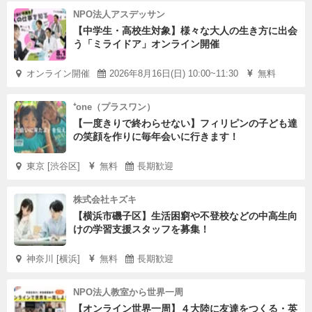
NPO法人アスデッサン
【中学生・高校生対象】様々な大人の生き方に出会
う「ミライドア」オンライン開催
オンライン開催
2026年8月16日(日) 10:00~11:30
無料
⁺one（プラスワン）
【一度きりで終わらせない】フィリピンの子ども達
の笑顔を作りに毎年会いに行きます！
東京 [渋谷区]
無料
長期歓迎
株式会社キズキ
【横浜市磯子区】生活困窮や不登校などの中高生向
けの学習支援スタッフを募集！
神奈川 [横浜]
無料
長期歓迎
NPO法人教室から世界一周
【オンライン世界一周】４大陸に友達をつくる・英