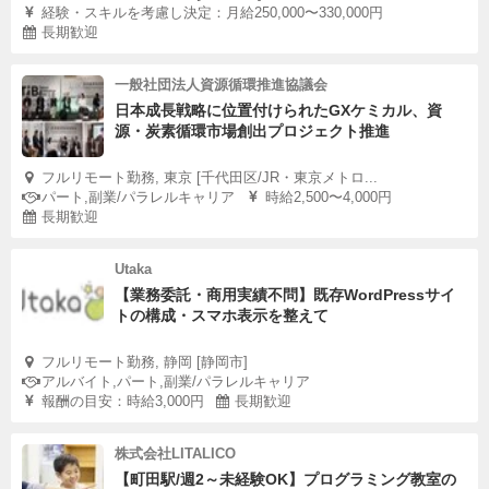
経験・スキルを考慮し決定：月給250,000〜330,000円
長期歓迎
一般社団法人資源循環推進協議会
日本成長戦略に位置付けられたGXケミカル、資
源・炭素循環市場創出プロジェクト推進
フルリモート勤務, 東京 [千代田区/JR・東京メトロ...
パート,副業/パラレルキャリア
時給2,500〜4,000円
長期歓迎
Utaka
【業務委託・商用実績不問】既存WordPressサイ
トの構成・スマホ表示を整えて
フルリモート勤務, 静岡 [静岡市]
アルバイト,パート,副業/パラレルキャリア
報酬の目安：時給3,000円
長期歓迎
株式会社LITALICO
【町田駅/週2～未経験OK】プログラミング教室の