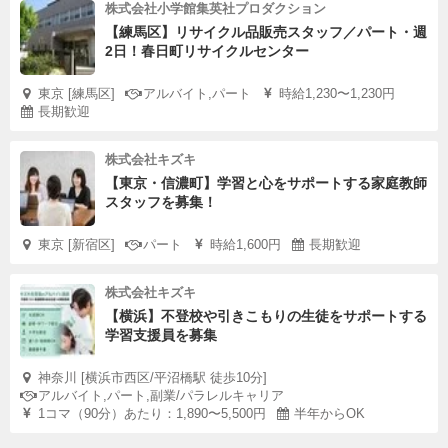
株式会社小学館集英社プロダクション
【練馬区】リサイクル品販売スタッフ／パート・週
2日！春日町リサイクルセンター
東京 [練馬区]
アルバイト,パート
時給1,230〜1,230円
長期歓迎
株式会社キズキ
【東京・信濃町】学習と心をサポートする家庭教師
スタッフを募集！
東京 [新宿区]
パート
時給1,600円
長期歓迎
株式会社キズキ
【横浜】不登校や引きこもりの生徒をサポートする
学習支援員を募集
神奈川 [横浜市西区/平沼橋駅 徒歩10分]
アルバイト,パート,副業/パラレルキャリア
1コマ（90分）あたり：1,890〜5,500円
半年からOK