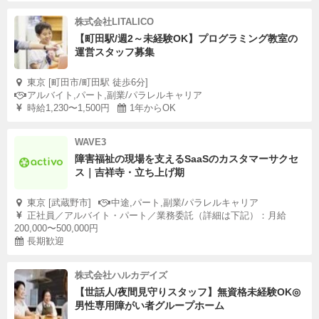
株式会社LITALICO
【町田駅/週2～未経験OK】プログラミング教室の
運営スタッフ募集
東京 [町田市/町田駅 徒歩6分]
アルバイト,パート,副業/パラレルキャリア
時給1,230〜1,500円
1年からOK
WAVE3
障害福祉の現場を支えるSaaSのカスタマーサクセ
ス｜吉祥寺・立ち上げ期
東京 [武蔵野市]
中途,パート,副業/パラレルキャリア
正社員／アルバイト・パート／業務委託（詳細は下記）：月給
200,000〜500,000円
長期歓迎
株式会社ハルカデイズ
【世話人/夜間見守りスタッフ】無資格未経験OK◎
男性専用障がい者グループホーム