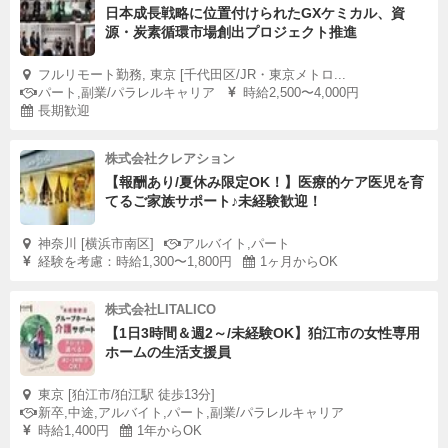
日本成長戦略に位置付けられたGXケミカル、資
源・炭素循環市場創出プロジェクト推進
フルリモート勤務, 東京 [千代田区/JR・東京メトロ...
パート,副業/パラレルキャリア
時給2,500〜4,000円
長期歓迎
株式会社クレアション
【報酬あり/夏休み限定OK！】医療的ケア医児を育
てるご家族サポート♪未経験歓迎！
神奈川 [横浜市南区]
アルバイト,パート
経験を考慮：時給1,300〜1,800円
1ヶ月からOK
株式会社LITALICO
【1日3時間＆週2～/未経験OK】狛江市の女性専用
ホームの生活支援員
東京 [狛江市/狛江駅 徒歩13分]
新卒,中途,アルバイト,パート,副業/パラレルキャリア
時給1,400円
1年からOK