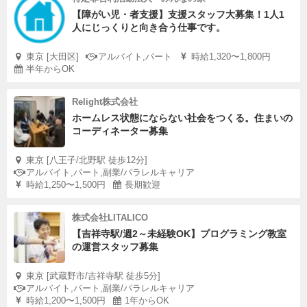
【障がい児・者支援】支援スタッフ大募集！1人1
人にじっくりと向き合う仕事です。
東京 [大田区]
アルバイト,パート
時給1,320〜1,800円
半年からOK
Relight株式会社
ホームレス状態にならない社会をつくる。住まいの
コーディネーター募集
東京 [八王子/北野駅 徒歩12分]
アルバイト,パート,副業/パラレルキャリア
時給1,250〜1,500円
長期歓迎
株式会社LITALICO
【吉祥寺駅/週2～未経験OK】プログラミング教室
の運営スタッフ募集
東京 [武蔵野市/吉祥寺駅 徒歩5分]
アルバイト,パート,副業/パラレルキャリア
時給1,200〜1,500円
1年からOK