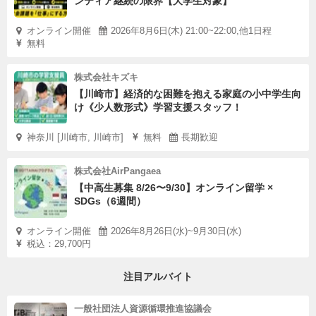
ンティア継続の限界【大学生対象】
オンライン開催
2026年8月6日(木) 21:00~22:00,他1日程
無料
株式会社キズキ
【川崎市】経済的な困難を抱える家庭の小中学生向
け《少人数形式》学習支援スタッフ！
神奈川 [川崎市, 川崎市]
無料
長期歓迎
株式会社AirPangaea
【中高生募集 8/26〜9/30】オンライン留学 ×
SDGs（6週間）
オンライン開催
2026年8月26日(水)~9月30日(水)
税込：29,700円
注目アルバイト
一般社団法人資源循環推進協議会