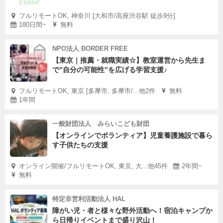
フルリモートOK, 神奈川 [大和市/高座渋谷駅 徒歩9分]
180日間~
無料
NPO法人 BORDER FREE
【東京｜推薦・就職実績☆】教室運営から先生ま
で”自分の可能性”を広げる学習支援♪
フルリモートOK, 東京 [多摩市, 多摩市/...他2件
無料
1年間
一般財団法人 みらいこども財団
【オンラインでボランティア】児童養護施設で暮ら
す子供たちの支援
オンライン開催/フルリモートOK, 東京, 大...他45件
2年間~
無料
特定非営利活動法人 HAL
障がい児・者と様々な野外活動へ！宿泊キャンプか
ら日帰りイベントまで盛り沢山！