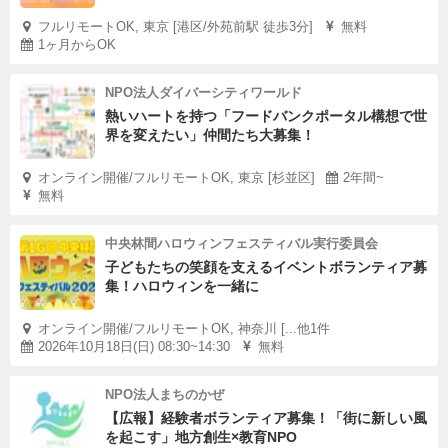
フルリモートOK, 東京 [港区/外苑前駅 徒歩3分]
無料
1ヶ月からOK
NPO法人ダイバーシティワールド
熱いハートを持つ「フードバンクポータル構想で世
界を変えたい」仲間たち大募集！
オンライン開催/フルリモートOK, 東京 [杉並区]
2年間~
無料
中央林間ハロウィンフェスティバル実行委員会
子どもたちの笑顔を支えるイベントボランティア募
集！ハロウィンを一緒に
オンライン開催/フルリモートOK, 神奈川 [...他1件
2026年10月18日(日) 08:30~14:30
無料
NPO法人まちのかぜ
【広報】経験者ボランティア募集！「街に新しい風
を起こす」地方創生×教育NPO