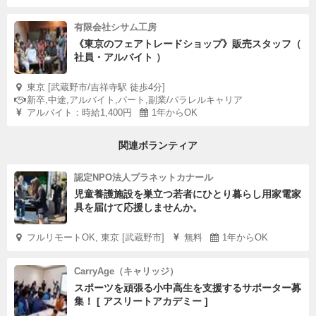
有限会社シサム工房
《東京のフェアトレードショップ》販売スタッフ（
社員・アルバイト ）
東京 [武蔵野市/吉祥寺駅 徒歩4分]
新卒,中途,アルバイト,パート,副業/パラレルキャリア
アルバイト：時給1,400円
1年からOK
関連ボランティア
認定NPO法人プラネットカナール
児童養護施設を巣立つ若者にひとり暮らし用家電家
具を届けて応援しませんか。
フルリモートOK, 東京 [武蔵野市]
無料
1年からOK
CarryAge（キャリッジ）
スポーツを頑張る小中高生を支援するサポーター募
集！ [ アスリートアカデミー ]