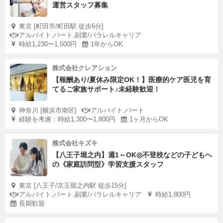
運営スタッフ募集
東京 [町田市/町田駅 徒歩6分]
アルバイト,パート,副業/パラレルキャリア
時給1,230〜1,500円
1年からOK
株式会社クレアション
【報酬あり/夏休み限定OK！】医療的ケア医児を育
てるご家族サポート♪未経験歓迎！
神奈川 [横浜市南区]
アルバイト,パート
経験を考慮：時給1,300〜1,800円
1ヶ月からOK
株式会社キズキ
【八王子堀之内】週1～OK◎不登校などの子どもへ
の《家庭訪問型》学習支援スタッフ
東京 [八王子/京王堀之内駅 徒歩15分]
アルバイト,パート,副業/パラレルキャリア
時給1,800円
長期歓迎