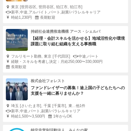
東京 [世田谷区, 世田谷区, 狛江市, 狛江市]
新卒,中途,アルバイト,パート,副業/パラレルキャリア
時給1,230円
長期歓迎
持続社会連携推進機構 アース・シェルパ
【経理・会計スキルを活かせる】地域活性化や環境
課題に取り組む組織を支える事務職
フルリモート勤務, 東京 [千代田区]
中途,パート
経験・スキルを考慮し決定：月給250,000〜330,000円
長期歓迎
株式会社フォレスト
ファンドレイザーの募集！途上国の子どもたちへの
支援を一緒に募りませんか？
埼玉 [さいたま市], 千葉 [千葉市], 東...他1件
新卒,中途,パート,副業/パラレルキャリア
時給1,500〜3,500円
1年からOK
特定非営利活動法人 みんなの家