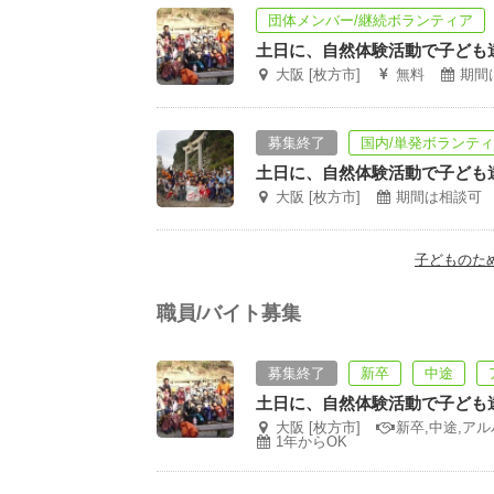
団体メンバー/継続ボランティア
土日に、自然体験活動で子ども
大阪 [枚方市]
無料
期間
募集終了
国内/単発ボランテ
土日に、自然体験活動で子ども
大阪 [枚方市]
期間は相談可
子どものた
職員/バイト募集
募集終了
新卒
中途
土日に、自然体験活動で子ども
大阪 [枚方市]
新卒,中途,ア
1年からOK