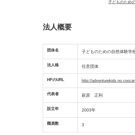
子どものため
法人概要
団体名
子どものための自然体験学
法人格
任意団体
HPのURL
http://adventurekids.no.coocan
代表者
萩原 正利
設立年
2003年
職員数
3