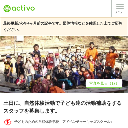

基本情報
募集詳細
体験談・雰囲気
団体情報
メニュー
最終更新が5年4ヶ月前の記事です。
団体情報
などを確認した上でご応募
ください。
写真を見る（17）
土日に、自然体験活動で子ども達の活動補助をする
スタッフを募集します。
子どものための自然体験学校「アドベンチャーキッズスクール」