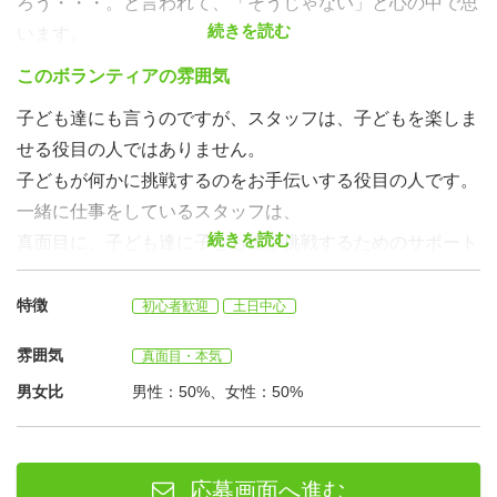
ろう・・・。と言われて、「そうじゃない」と心の中で思
続きを読む
います。
でも、それじゃぁ何をしているのか・・・ということを一
このボランティアの雰囲気
生懸命伝えようと思っても、
子ども達にも言うのですが、スタッフは、子どもを楽しま
子どもが挑戦するのを見守るのが仕事。子ども達が自分達
せる役目の人ではありません。
で考え出すために、あえて何も言わない、かかわらないこ
子どもが何かに挑戦するのをお手伝いする役目の人です。
ともあると伝えても、なかなか伝わらない。
一緒に仕事をしているスタッフは、
人の心の成長や,内面にかかわる仕事をするということ
続きを読む
真面目に、子ども達に子ども達が挑戦するためのサポート
は、
していけるスタッフです。
なかなか表面でこうというものがなく、
裏方を仕事と考えることができる人。人を支えるためのサ
特徴
初心者歓迎
土日中心
いつもどう伝えたらよいのか苦労します。
ポートをすることができる人。
雰囲気
真面目・本気
真面目で、自分自身が自分の壁に挑戦したいと考えている
子どもが挑戦する姿をみながら、
男女比
男性：50%、女性：50%
スタッフだと思います。
自分自身はどうなのか、考えてしまうこともありましたが
今は 自分自身も、子ども達と同じく、
自分自身の壁に挑戦していくことが出来るのが、
応募画面へ進む