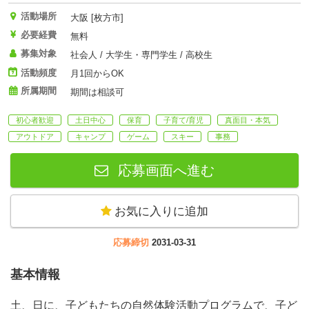
活動場所
大阪 [枚方市]
必要経費
無料
募集対象
社会人 / 大学生・専門学生 / 高校生
活動頻度
月1回からOK
所属期間
期間は相談可
初心者歓迎
土日中心
保育
子育て/育児
真面目・本気
アウトドア
キャンプ
ゲーム
スキー
事務
応募画面へ進む
お気に入りに追加
応募締切
2031-03-31
基本情報
土、日に、子どもたちの自然体験活動プログラムで、子ど