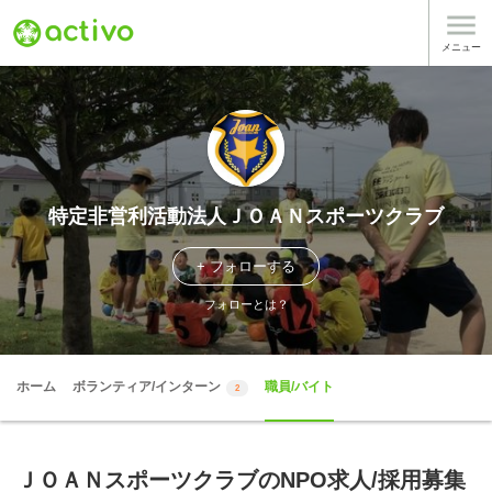

メニュー
特定非営利活動法人ＪＯＡＮスポーツクラブ
+ フォローする
フォローとは？
ホーム
ボランティア/インターン
職員/バイト
2
ＪＯＡＮスポーツクラブのNPO求人/採用募集