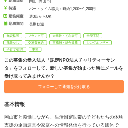
勤務場所
岡山 [岡山市]
待遇
パートタイム職員：時給1,200〜1,200円
勤務頻度
週3回からOK
勤務期間
長期歓迎
無資格可
ブランク可
未経験・初心者可
学歴不問
残業なし
交通費支給
事務局・総合業務
シングルマザー
子育て/育児
事務
この募集の受入法人「認定NPO法人チャリティーサン
タ」をフォローして、新しい募集が始まった時にメールを
受け取ってみませんか？
フォローして通知を受け取る
基本情報
岡山市と協働しながら、生活困窮世帯の子どもたちの体験
支援の企画運営や家庭への情報発信を行っている団体で