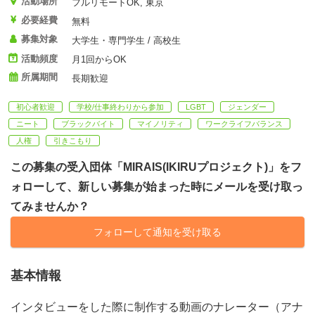
活動場所
フルリモートOK, 東京
必要経費
無料
募集対象
大学生・専門学生 / 高校生
活動頻度
月1回からOK
所属期間
長期歓迎
初心者歓迎
学校/仕事終わりから参加
LGBT
ジェンダー
ニート
ブラックバイト
マイノリティ
ワークライフバランス
人権
引きこもり
この募集の受入団体「MIRAIS(IKIRUプロジェクト)」をフ
ォローして、新しい募集が始まった時にメールを受け取っ
てみませんか？
フォローして通知を受け取る
基本情報
インタビューをした際に制作する動画のナレーター（アナ