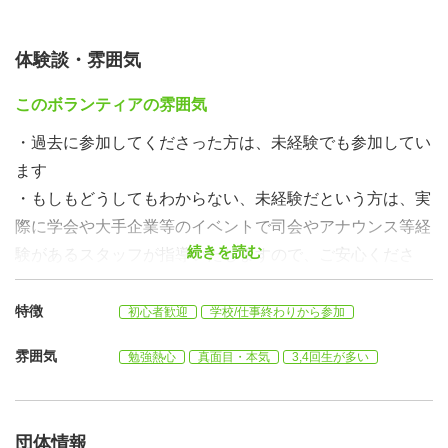
体験談・雰囲気
このボランティアの雰囲気
・過去に参加してくださった方は、未経験でも参加してい
ます
・もしもどうしてもわからない、未経験だという方は、実
際に学会や大手企業等のイベントで司会やアナウンス等経
続きを読む
験があるスタッフが指導いたしますので、ご安心くださ
い。
・過去のナレーションは女性100%ですが、男性も応募歓
特徴
初心者歓迎
学校/仕事終わりから参加
迎です。
雰囲気
勉強熱心
真面目・本気
3,4回生が多い
団体情報