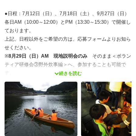
●日程：7月12日（日）、7月18日（土）、9月27日（日）
各日AM（10:00～12:00）とPM（13:30～15:30）で開催し
ております。
上記、日程以外をご希望の方は、応募フォームよりお知ら
せください。
※
8月29日（日）AM 現地説明会のみ
そのまま＜ボラン
ティア研修会③野外炊事編＞へ、参加することも可能で
す。
続きを読む
※説明会の詳細については、こちらからメールを送りま
す。
オンラインでの面談もしくは直接来所で活動の説明を行
います。
※来所の場合西武秩父線正丸駅からは、職員が送迎いたし