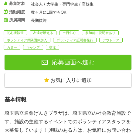
募集対象
社会人 / 大学生・専門学生 / 高校生
活動頻度
数ヶ月に1回でもOK
所属期間
長期歓迎
初心者歓迎
友達が増える
土日中心
参加前に説明会あり
ボランティア保険団体加入
ボランティア証明書発行
アウトドア
カヌー
キャンプ
交流
応募画面へ進む
お気に入りに追加
基本情報
埼玉県立名栗げんきプラザは、埼玉県立の社会教育施設で
す。施設の主催するイベントでのボランティアスタッフを
大募集しています！興味のある方は、お気軽にお問い合わ