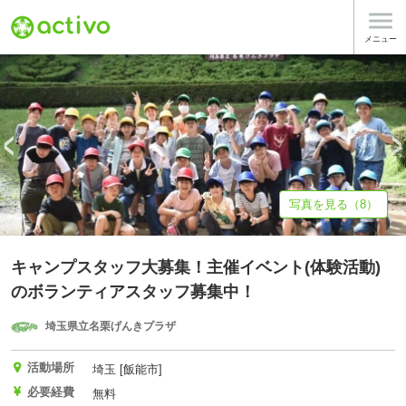

基本情報
募集詳細
体験談・雰囲気
自治体情報
メニュー
写真を見る（8）
キャンプスタッフ大募集！主催イベント(体験活動)
のボランティアスタッフ募集中！
埼玉県立名栗げんきプラザ
活動場所
埼玉 [飯能市]
必要経費
無料