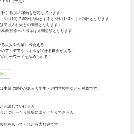
・10月（予定）
間/日）程度の稼働を想定しています。
3ヶ月間で週2回活動とすると8日/月×3ヶ月＝24日となります。
は受け入れ先との調整となります）
活動報告会への出席は原則必須となります。
いる大人や先輩に出会える！
分のアイデアやスキルを試せる機会がある！
どのキーワードを深められる！
学生
は本県に関心がある大学生・専門学校生などが対象です。
どん試していける人
会いに行ったり現場に出かけたりできる人
興味をもってくれたら大歓迎です！