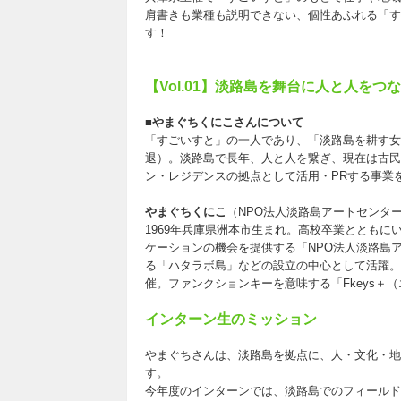
肩書きも業種も説明できない、個性あふれる「す
す！
【Vol.01】淡路島を舞台に人と人を
■やまぐちくにこさんについて
「すごいすと」の一人であり、「淡路島を耕す女
退）。淡路島で長年、人と人を繋ぎ、現在は古民
ン・レジデンスの拠点として活用・PRする事業
やまぐちくにこ
（NPO法人淡路島アートセンタ
1969年兵庫県洲本市生まれ。高校卒業ととも
ケーションの機会を提供する「NPO法人淡路島
る「ハタラボ島」などの設立の中心として活躍。現在は島内
催。ファンクションキーを意味する「Fkeys
インターン生のミッション
やまぐちさんは、淡路島を拠点に、人・文化・地
す。
今年度のインターンでは、淡路島でのフィールド