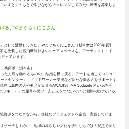
ごいすと」のもとで学びながらチャレンジしてみたい若者を募集しま
つなげる、やまぐちくにこさん
」として活動してきた、やまぐちくにこさん（耕す女は2023年夏引
家を改装した宿泊機能付きのシェアスペースを、アーティスト・イ
を行っています。
ー／兵庫県・洲本市）
にいったん島を離れるものの、結婚を機に戻る。アートを通じてコミュニ
アートセンター」、ノマドワーカー支援など新たな働き方をサポートす
の人やモノが集まるAWAJISHIMA Sodatete Marketを開
＋（エフキー）」の屋号を掲げ、人と人をつないでいく活動を続けている。
域資源をつなぎながら、多様なプロジェクトを企画・実践していま
リサーチを中心に、地域の暮らしや文化を学生ならではの視点で掘り