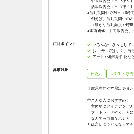
中間報告会：2026年8月
活動報告会：2027年2月
●活動期間中で24日（6時
例えば、活動期間中の内、
（細かな活動頻度や時期
●事前研修、中間報告会、
注目ポイント
いろんな生き方をして
お手伝いではなく、自
アートや地域活性化な
募集対象
社会人
大学生・専門
兵庫県在住や本県出身また
◎こんな人におすすめ！
・主体的にアイデアをどん
・フットワーク軽く、人に
・なんでも面白がれる人
とは言いつつどんな人でも