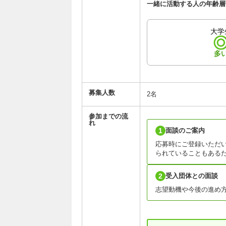
一緒に活動する人の年齢層
大学
多
募集人数
2名
参加までの流
れ
1
面談のご案内
応募時にご登録いただ
られていることもある
2
受入団体との面談
志望動機や今後の進め