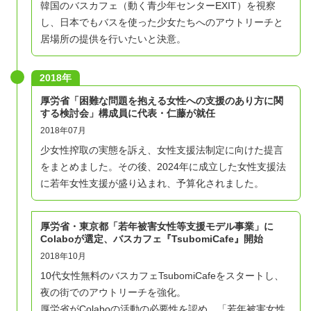
韓国のバスカフェ（動く青少年センターEXIT）を視察
し、日本でもバスを使った少女たちへのアウトリーチと
居場所の提供を行いたいと決意。
2018年
​厚労省「困難な問題を抱える女性への支援のあり方に関
する検討会」構成員に代表・仁藤が就任
2018年07月
少女性搾取の実態を訴え、女性支援法制定に向けた提言
をまとめました。その後、2024年に成立した女性支援法
に若年女性支援が盛り込まれ、予算化されました。
厚労省・東京都「若年被害女性等支援モデル事業」に
Colaboが選定、バスカフェ『TsubomiCafe』開始
2018年10月
10代女性無料のバスカフェTsubomiCafeをスタートし、
夜の街でのアウトリーチを強化。
厚労省がColaboの活動の必要性を認め、「若年被害女性