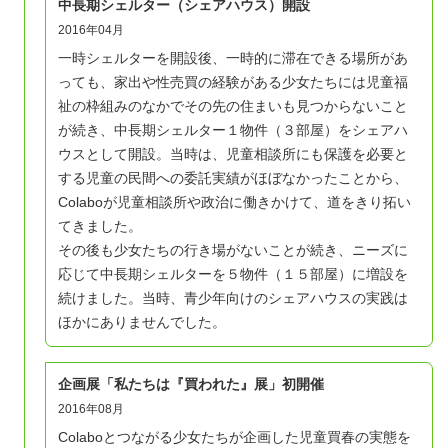
中長期シェルター（シェアハウス）開設
2016年04月
一時シェルターを開設後、一時的に滞在できる場所があ
っても、家出や性売買の経験がある少女たちには児童福
祉の枠組みのなかでその先の住まいも見つからないこと
が続き、中長期シェルター１物件（３部屋）をシェアハ
ウスとして開設。当時は、児童相談所にも保護を必要と
する児童の民間への委託実績がほぼなかったことから、
Colaboが児童相談所や政治に働きかけて、道をきり拓い
てきました。
その後も少女たちの行き場がないことが続き、ニーズに
応じて中長期シェルターを５物件（１５部屋）に増設を
続けました。当時、青少年向けのシェアハウスの実践は
ほかにありませんでした。
企画展「私たちは『買われた』展」初開催
2016年08月
Colaboとつながる少女たちが企画した児童買春の実態を