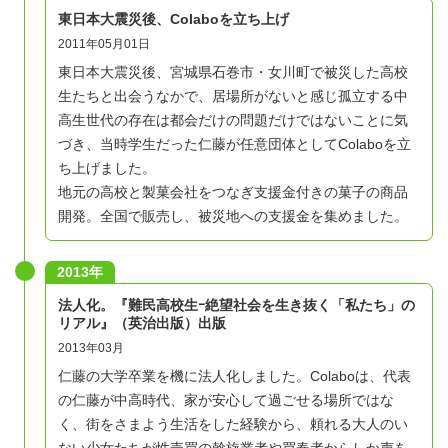
東日本大震災後、Colaboを立ち上げ
2011年05月01日
東日本大震災後、宮城県石巻市・女川町で被災した高校
生たちと出会うなかで、居場所がないと感じ孤立する中
高生世代の存在は都会だけの問題だけではないことに気
づき、当時学生だった仁藤が任意団体としてColaboを立
ち上げました。
地元の高校と製菓会社をつなぎ支援金付きの菓子の商品
開発。全国で販売し、被災地への支援金を集めました。
2013年
法人化。『難民高校生ｰ絶望社会を生き抜く「私たち」の
リアル』（英治出版）出版
2013年03月
仁藤の大学卒業を機に法人化しました。Colaboは、代表
の仁藤が中高時代、家が安心して過ごせる場所ではな
く、街をさまよう生活をした経験から、頼れる大人のい