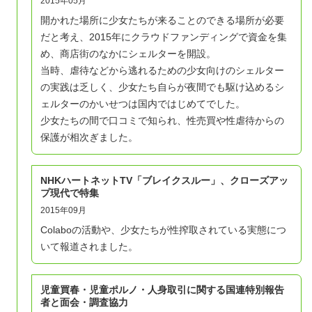
2015年05月
開かれた場所に少女たちが来ることのできる場所が必要
だと考え、2015年にクラウドファンディングで資金を集
め、商店街のなかにシェルターを開設。
当時、虐待などから逃れるための少女向けのシェルター
の実践は乏しく、少女たち自らが夜間でも駆け込めるシ
ェルターのかいせつは国内ではじめてでした。
少女たちの間で口コミで知られ、性売買や性虐待からの
保護が相次ぎました。
NHKハートネットTV「ブレイクスルー」、クローズアッ
プ現代で特集
2015年09月
Colaboの活動や、少女たちが性搾取されている実態につ
いて報道されました。
児童買春・児童ポルノ・人身取引に関する国連特別報告
者と面会・調査協力