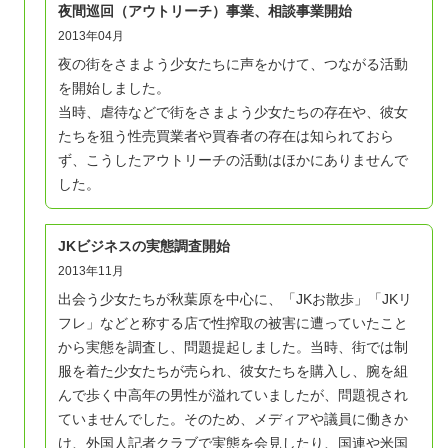
夜間巡回（アウトリーチ）事業、相談事業開始
2013年04月
夜の街をさまよう少女たちに声をかけて、つながる活動
を開始しました。
当時、虐待などで街をさまよう少女たちの存在や、彼女
たちを狙う性売買業者や買春者の存在は知られておら
ず、こうしたアウトリーチの活動はほかにありませんで
した。
JKビジネスの実態調査開始
2013年11月
出会う少女たちが秋葉原を中心に、「JKお散歩」「JKリ
フレ」などと称する店で性搾取の被害に遭っていたこと
から実態を調査し、問題提起しました。当時、街では制
服を着た少女たちが売られ、彼女たちを購入し、腕を組
んで歩く中高年の男性が溢れていましたが、問題視され
ていませんでした。そのため、メディアや議員に働きか
け、外国人記者クラブで実態を会見したり、国連や米国