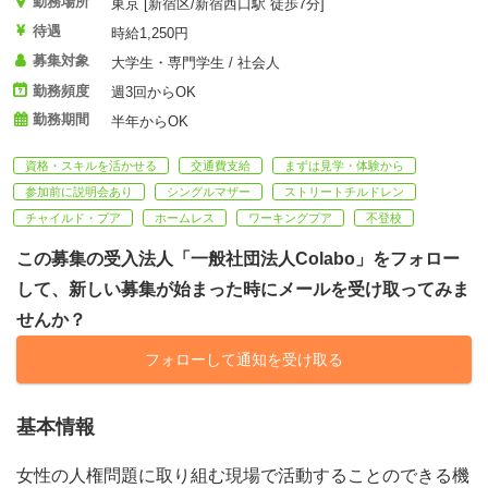
勤務場所
東京 [新宿区/新宿西口駅 徒歩7分]
待遇
時給1,250円
募集対象
大学生・専門学生 / 社会人
勤務頻度
週3回からOK
勤務期間
半年からOK
資格・スキルを活かせる
交通費支給
まずは見学・体験から
参加前に説明会あり
シングルマザー
ストリートチルドレン
チャイルド・プア
ホームレス
ワーキングプア
不登校
この募集の受入法人「一般社団法人Colabo」をフォロー
して、新しい募集が始まった時にメールを受け取ってみま
せんか？
フォローして通知を受け取る
基本情報
女性の人権問題に取り組む現場で活動することのできる機