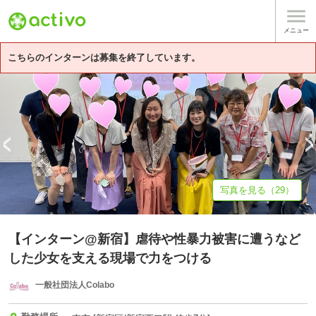

基本情報
募集詳細
体験談・雰囲気
法人情報
メニュー
こちらのインターンは募集を終了しています。
写真を見る（29）
【インターン@新宿】虐待や性暴力被害に遭うなど
した少女を支える現場で力をつける
一般社団法人Colabo