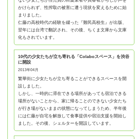
ない少女たちが性売買の斡旋業者や買春者からしか声を
かけられず、性搾取の被害に遭う現状を変えるために始
まりました。
仁藤の高校時代の経験を綴った『難民高校生』が出版、
翌年には台湾で翻訳され、その後、ちくま文庫から文庫
化もされています。
​10代の少女たちが立ち寄れる「Colaboスペース」を渋谷
に開設
2013年04月
繁華街に少女たちが立ち寄ることができるスペースを開
設しました。
しかし、一時的に滞在できる場所があっても宿泊できる
場所がないことから、家に帰ることのできない少女たち
が行き場がないままの状態になってしまうため、半年後
には仁藤が自宅を解放して食事提供や宿泊支援を開始し
ました。その後、シェルターを開設しています。