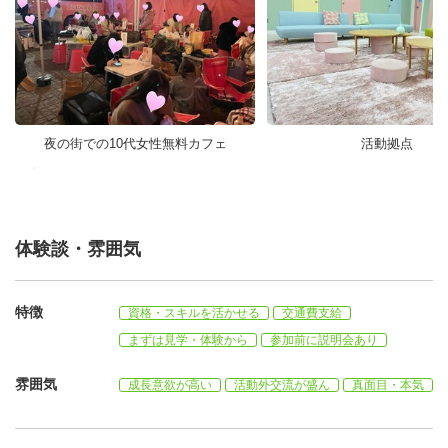
夜の街での10代女性無料カフェ
活動拠点
体験談・雰囲気
特徴
資格・スキルを活かせる
交通費支給
まずは見学・体験から
参加前に説明会あり
雰囲気
成長意欲が高い
活動外交流が盛ん
真面目・本気