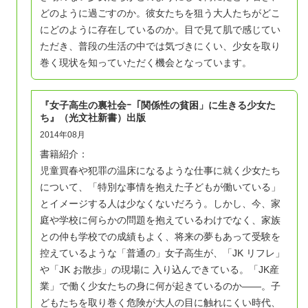
どのように過ごすのか。彼女たちを狙う大人たちがどこ
にどのように存在しているのか。目で見て肌で感じてい
ただき、普段の生活の中では気づきにくい、少女を取り
巻く現状を知っていただく機会となっています。
『女子高生の裏社会ｰ「関係性の貧困」に生きる少女た
ち』（光文社新書）出版
2014年08月
書籍紹介：
児童買春や犯罪の温床になるような仕事に就く少女たち
について、「特別な事情を抱えた子どもが働いている」
とイメージする人は少なくないだろう。しかし、今、家
庭や学校に何らかの問題を抱えているわけでなく、家族
との仲も学校での成績もよく、将来の夢もあって受験を
控えているような「普通の」女子高生が、「JK リフレ」
や「JK お散歩」の現場に 入り込んできている。
「JK産
業」で働く少女たちの身に何が起きているのか――。子
どもたちを取り巻く危険が大人の目に触れにくい時代、