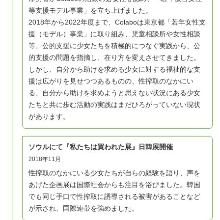
等支援モデル事業」を立ち上げました。
2018年から2022年度まで、Colaboは東京都「若年女性支
援（モデル）事業」に取り組み、児童相談所や女性相談
等、公的支援に少女たちを積極的につなぐ実践から、公
的支援の問題を指摘し、在り方を変えさせてきました。
しかし、自分から助けを求める少女に対する福祉的な支
援は広がりを見せつつあるものの、性搾取のなかにい
る、自分から助けを求めようと思えない状況にある少女
たちと共に歩む活動の実践はまだひろがっていない現状
があります。
ソウルにて『私たちは買われた展』日韓展開催
2018年11月
性搾取のなかにいる少女たちが自らの経験を語り、声を
あげた企画展は国際社会からも注目を浴びました。韓国
でも同じ手口で性搾取に誘導される被害があることなど
が示され、国際連帯を強めました。